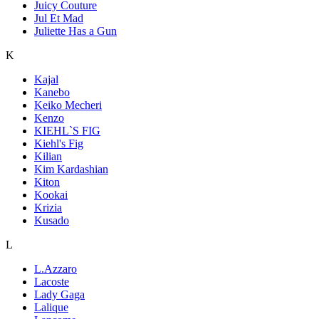
Juicy Couture
Jul Et Mad
Juliette Has a Gun
K
Kajal
Kanebo
Keiko Mecheri
Kenzo
KIEHL`S FIG
Kiehl's Fig
Kilian
Kim Kardashian
Kiton
Kookai
Krizia
Kusado
L
L.Azzaro
Lacoste
Lady Gaga
Lalique