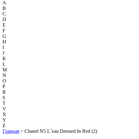
A
B
C
D
E
F
G
H
I
J
K
L
M
N
O
P
R
S
T
V
X
Y
Z
Главная
> Chanel N5 L`eau Dressed In Red (2)