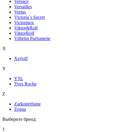
Versace
Versailles
Vertus
Victoria`s Secret
Victorinox
Viktor&Rolf
ViktorRolf
Vilhelm Parfumerie
X
Xerjoff
Y
YSL
Yves Roche
Z
Zarkoperfume
Zegna
Выберите бренд:
1