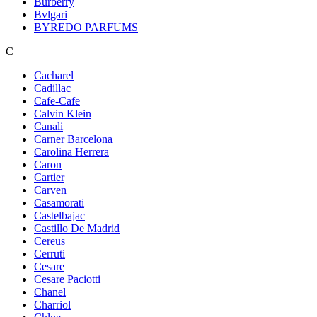
Burberry
Bvlgari
BYREDO PARFUMS
C
Cacharel
Cadillac
Cafe-Cafe
Calvin Klein
Canali
Carner Barcelona
Carolina Herrera
Caron
Cartier
Carven
Casamorati
Castelbajac
Castillo De Madrid
Cereus
Cerruti
Cesare
Cesare Paciotti
Chanel
Charriol