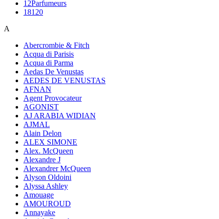
12Parfumeurs
18120
A
Abercrombie & Fitch
Acqua di Parisis
Acqua di Parma
Aedas De Venustas
AEDES DE VENUSTAS
AFNAN
Agent Provocateur
AGONIST
AJ ARABIA WIDIAN
AJMAL
Alain Delon
ALEX SIMONE
Alex. McQueen
Alexandre J
Alexandrer McQueen
Alyson Oldoini
Alyssa Ashley
Amouage
AMOUROUD
Annayake