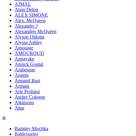
AJMAL
Alain Delon
ALEX SIMONE
Alex. McQueen
Alexandre J
Alexandrer McQueen
Alyson Oldoini
Alyssa Ashley
Amouage
AMOUROUD
Annayake
Annick Goutal
Arabesque
Aramis
Armand Basi
Armani
Arte Profumi
Atelier Cologne
Atkinsons
Attar
B
Badgley Mischka
Baldessarini