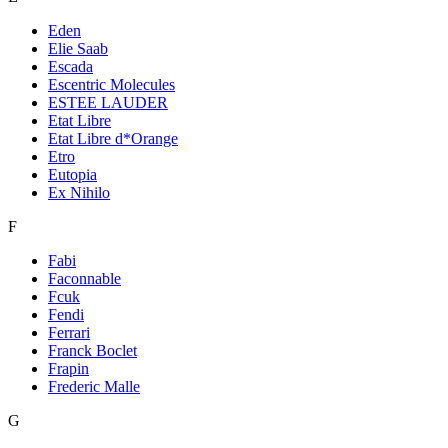
Eden
Elie Saab
Escada
Escentric Molecules
ESTEE LAUDER
Etat Libre
Etat Libre d*Orange
Etro
Eutopia
Ex Nihilo
F
Fabi
Faconnable
Fcuk
Fendi
Ferrari
Franck Boclet
Frapin
Frederic Malle
G