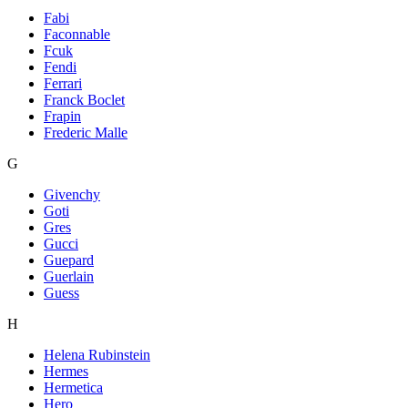
Fabi
Faconnable
Fcuk
Fendi
Ferrari
Franck Boclet
Frapin
Frederic Malle
G
Givenchy
Goti
Gres
Gucci
Guepard
Guerlain
Guess
H
Helena Rubinstein
Hermes
Hermetica
Hero