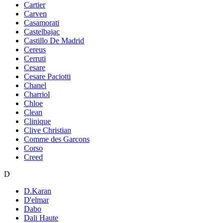
Cartier
Carven
Casamorati
Castelbajac
Castillo De Madrid
Cereus
Cerruti
Cesare
Cesare Paciotti
Chanel
Charriol
Chloe
Clean
Clinique
Clive Christian
Comme des Garcons
Corso
Creed
D
D.Karan
D'elmar
Dabo
Dali Haute