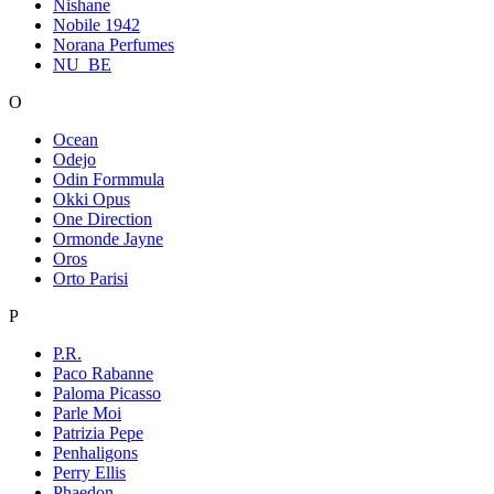
Nishane
Nobile 1942
Norana Perfumes
NU_BE
O
Ocean
Odejo
Odin Formmula
Okki Opus
One Direction
Ormonde Jayne
Oros
Orto Parisi
P
P.R.
Paco Rabanne
Paloma Picasso
Parle Moi
Patrizia Pepe
Penhaligons
Perry Ellis
Phaedon