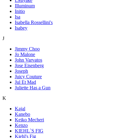
I.Miyake
Illuminum
Initio
Isa
Isabella Rossellini's
Isabey
J
Jimmy Choo
Jo Malone
John Varvatos
Jose Eisenberg
Joseph
Juicy Couture
Jul Et Mad
Juliette Has a Gun
K
Kajal
Kanebo
Keiko Mecheri
Kenzo
KIEHL`S FIG
Kiehl's Fig