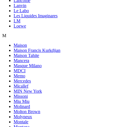
Lancome
Lanvin
Le Labo
Les Liquides Imaginares
LM
Loewe
M
Maison
Maison Francis Kurkdjian
Maison Tahite
Mancera
Masque Milano
MDCI
Memo
Mercedes
Micallef
MIN New York
Missoni
Miu Miu
Molinard
Molton Brown
Molyneux
Montale
Montana