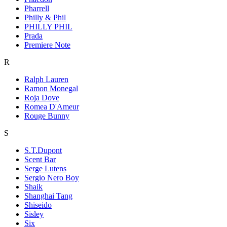
Pharrell
Philly & Phil
PHILLY PHIL
Prada
Premiere Note
R
Ralph Lauren
Ramon Monegal
Roja Dove
Romea D'Ameur
Rouge Bunny
S
S.T.Dupont
Scent Bar
Serge Lutens
Sergio Nero Boy
Shaik
Shanghai Tang
Shiseido
Sisley
Six