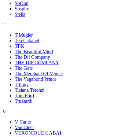
SoOud
Sospiro
Stella
T
T.Mugler
Teo Cabanel
TFK
The Beautiful Mind
The Dif Company
THE DIF.COMPANY
The Gate
The Merchant Of Venice
The Vagabond Prince
Tiffany
Tiziana Terenzi
Tom Ford
Trussardi
V
V Canto
Van Cleef
VERONIQUE GABAI