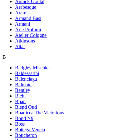
Annick Goutal
Arabesque
Aramis
Armand Basi
Armani
Arte Profumi
Atelier Cologne
Atkinsons
Attar
B
Badgley Mischka
Baldessarini
Balenciaga
Balmain
Bentley
Biehl
Bijan
Blend Oud
Boadicea The Victorious
Bond N9
Boss
Bottega Veneta
Boucheron