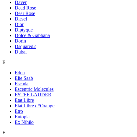
Daver
Dead Rose
Dear Rose
Diesel
Dior
Diptyque
Dolce & Gabbana
Dorin
Dsquared2
Dubai
E
Eden
Elie Saab
Escada
Escentric Molecules
ESTEE LAUDER
Etat Libre
Etat Libre d*Orange
Etro
Eutopia
Ex Nihilo
F