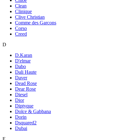
Chloe
Clean
Clinique
Clive Christian
Comme des Garcons
Corso
Creed
D
D.Karan
D'elmar
Dabo
Dali Haute
Daver
Dead Rose
Dear Rose
Diesel
Dior
Diptyque
Dolce & Gabbana
Dorin
Dsquared2
Dubai
E