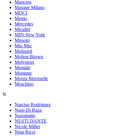
Mancera
Masque Milano
MDCI
Memo
Mercedes
Micallef
MIN New York
Missoni
Miu Miu
Molinard
Molton Brown
Molyneux
Montale
Montana
Morris Morriselle
Moschino
N
Narciso Rodriguez
Naso Di Raza
Nasomatto
NESTI DANTE
Nicole Miller
Nina Ricci