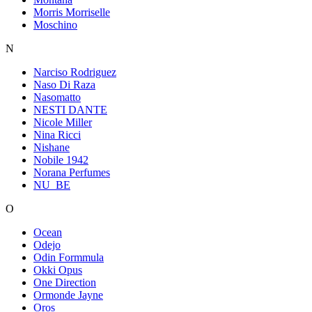
Morris Morriselle
Moschino
N
Narciso Rodriguez
Naso Di Raza
Nasomatto
NESTI DANTE
Nicole Miller
Nina Ricci
Nishane
Nobile 1942
Norana Perfumes
NU_BE
O
Ocean
Odejo
Odin Formmula
Okki Opus
One Direction
Ormonde Jayne
Oros