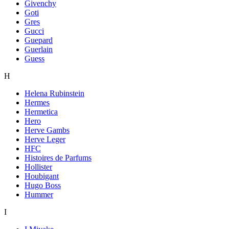
Givenchy
Goti
Gres
Gucci
Guepard
Guerlain
Guess
H
Helena Rubinstein
Hermes
Hermetica
Hero
Herve Gambs
Herve Leger
HFC
Histoires de Parfums
Hollister
Houbigant
Hugo Boss
Hummer
I