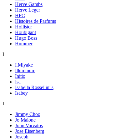
Herve Gambs
Herve Leger
HFC
Histoires de Parfums
Hollister
Houbigant
Hugo Boss
Hummer
I
I.Miyake
Illuminum
Initio
Isa
Isabella Rossellini's
Isabey
J
Jimmy Choo
Jo Malone
John Varvatos
Jose Eisenberg
Joseph