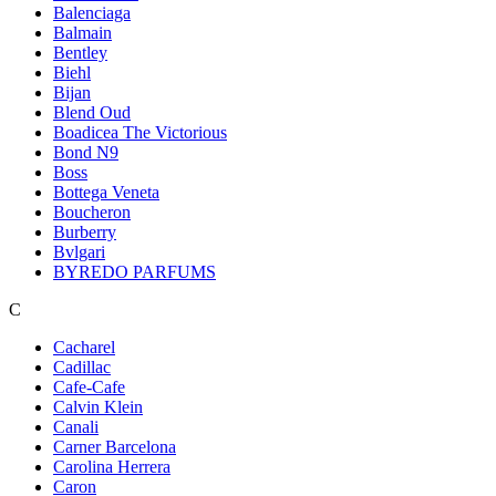
Balenciaga
Balmain
Bentley
Biehl
Bijan
Blend Oud
Boadicea The Victorious
Bond N9
Boss
Bottega Veneta
Boucheron
Burberry
Bvlgari
BYREDO PARFUMS
C
Cacharel
Cadillac
Cafe-Cafe
Calvin Klein
Canali
Carner Barcelona
Carolina Herrera
Caron