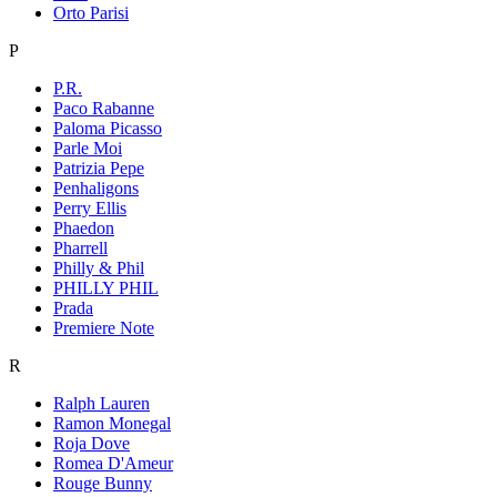
Orto Parisi
P
P.R.
Paco Rabanne
Paloma Picasso
Parle Moi
Patrizia Pepe
Penhaligons
Perry Ellis
Phaedon
Pharrell
Philly & Phil
PHILLY PHIL
Prada
Premiere Note
R
Ralph Lauren
Ramon Monegal
Roja Dove
Romea D'Ameur
Rouge Bunny