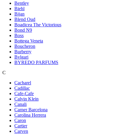
Bentley
Biehl
Bijan
Blend Oud
Boadicea The Victorious
Bond N9
Boss
Bottega Veneta
Boucheron
Burberry
Bvlgari
BYREDO PARFUMS
C
Cacharel
Cadillac
Cafe-Cafe
Calvin Klein
Canali
Carner Barcelona
Carolina Herrera
Caron
Cartier
Carven