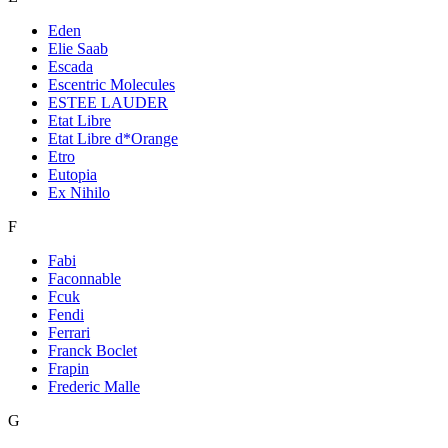
Eden
Elie Saab
Escada
Escentric Molecules
ESTEE LAUDER
Etat Libre
Etat Libre d*Orange
Etro
Eutopia
Ex Nihilo
F
Fabi
Faconnable
Fcuk
Fendi
Ferrari
Franck Boclet
Frapin
Frederic Malle
G