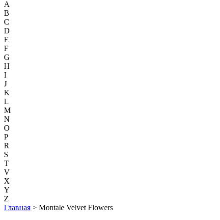
A
B
C
D
E
F
G
H
I
J
K
L
M
N
O
P
R
S
T
V
X
Y
Z
Главная
> Montale Velvet Flowers