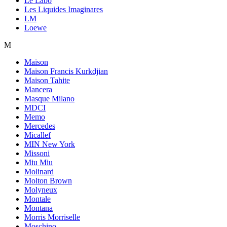
Le Labo
Les Liquides Imaginares
LM
Loewe
M
Maison
Maison Francis Kurkdjian
Maison Tahite
Mancera
Masque Milano
MDCI
Memo
Mercedes
Micallef
MIN New York
Missoni
Miu Miu
Molinard
Molton Brown
Molyneux
Montale
Montana
Morris Morriselle
Moschino