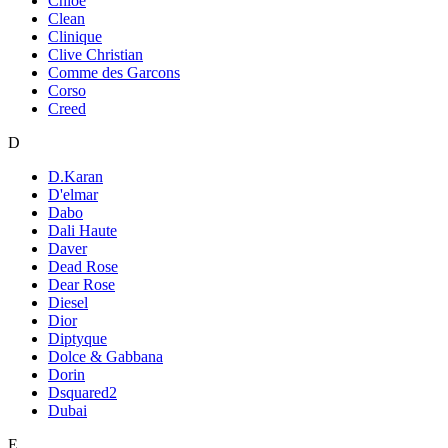
Chloe
Clean
Clinique
Clive Christian
Comme des Garcons
Corso
Creed
D
D.Karan
D'elmar
Dabo
Dali Haute
Daver
Dead Rose
Dear Rose
Diesel
Dior
Diptyque
Dolce & Gabbana
Dorin
Dsquared2
Dubai
E