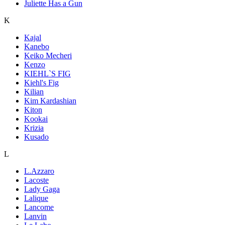
Juliette Has a Gun
K
Kajal
Kanebo
Keiko Mecheri
Kenzo
KIEHL`S FIG
Kiehl's Fig
Kilian
Kim Kardashian
Kiton
Kookai
Krizia
Kusado
L
L.Azzaro
Lacoste
Lady Gaga
Lalique
Lancome
Lanvin