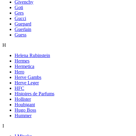
Givenchy
Goti
Gres
Gucci
Guepard
Guerlain
Guess
H
Helena Rubinstein
Hermes
Hermetica
Hero
Herve Gambs
Herve Leger
HFC
Histoires de Parfums
Hollister
Houbigant
Hugo Boss
Hummer
I