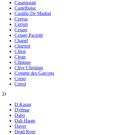
Casamorati
Castelbajac
Castillo De Madrid
Cereus
Cerruti
Cesare
Cesare Paciotti
Chanel
Charriol
Chloe
Clean
Clinique
Clive Christian
Comme des Garcons
Corso
Creed
D
D.Karan
D'elmar
Dabo
Dali Haute
Daver
Dead Rose