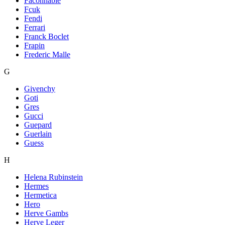
Faconnable
Fcuk
Fendi
Ferrari
Franck Boclet
Frapin
Frederic Malle
G
Givenchy
Goti
Gres
Gucci
Guepard
Guerlain
Guess
H
Helena Rubinstein
Hermes
Hermetica
Hero
Herve Gambs
Herve Leger