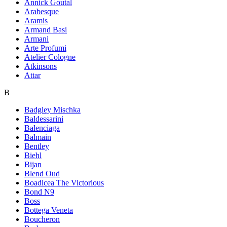
Annick Goutal
Arabesque
Aramis
Armand Basi
Armani
Arte Profumi
Atelier Cologne
Atkinsons
Attar
B
Badgley Mischka
Baldessarini
Balenciaga
Balmain
Bentley
Biehl
Bijan
Blend Oud
Boadicea The Victorious
Bond N9
Boss
Bottega Veneta
Boucheron