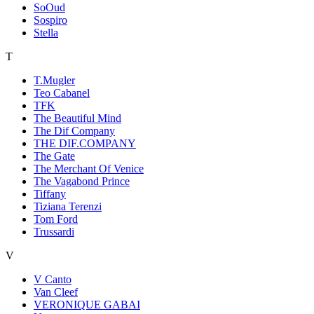
SoOud
Sospiro
Stella
T
T.Mugler
Teo Cabanel
TFK
The Beautiful Mind
The Dif Company
THE DIF.COMPANY
The Gate
The Merchant Of Venice
The Vagabond Prince
Tiffany
Tiziana Terenzi
Tom Ford
Trussardi
V
V Canto
Van Cleef
VERONIQUE GABAI