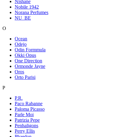
Nishane
Nobile 1942
Norana Perfumes
NU_BE
O
Ocean
Odejo
Odin Formmula
Okki Opus
One Direction
Ormonde Jayne
Oros
Orto Parisi
P
P.R.
Paco Rabanne
Paloma Picasso
Parle Moi
Patrizia Pepe
Penhaligons
Perry Ellis
Phaedon