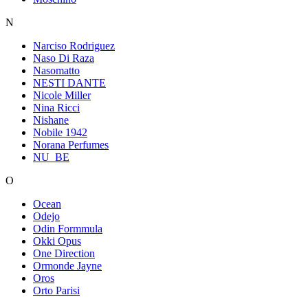
N
Narciso Rodriguez
Naso Di Raza
Nasomatto
NESTI DANTE
Nicole Miller
Nina Ricci
Nishane
Nobile 1942
Norana Perfumes
NU_BE
O
Ocean
Odejo
Odin Formmula
Okki Opus
One Direction
Ormonde Jayne
Oros
Orto Parisi