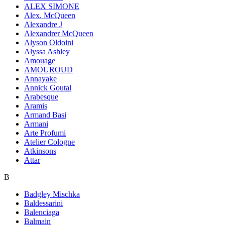
ALEX SIMONE
Alex. McQueen
Alexandre J
Alexandrer McQueen
Alyson Oldoini
Alyssa Ashley
Amouage
AMOUROUD
Annayake
Annick Goutal
Arabesque
Aramis
Armand Basi
Armani
Arte Profumi
Atelier Cologne
Atkinsons
Attar
B
Badgley Mischka
Baldessarini
Balenciaga
Balmain