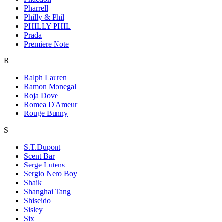
Pharrell
Philly & Phil
PHILLY PHIL
Prada
Premiere Note
R
Ralph Lauren
Ramon Monegal
Roja Dove
Romea D'Ameur
Rouge Bunny
S
S.T.Dupont
Scent Bar
Serge Lutens
Sergio Nero Boy
Shaik
Shanghai Tang
Shiseido
Sisley
Six