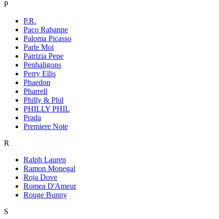
P
P.R.
Paco Rabanne
Paloma Picasso
Parle Moi
Patrizia Pepe
Penhaligons
Perry Ellis
Phaedon
Pharrell
Philly & Phil
PHILLY PHIL
Prada
Premiere Note
R
Ralph Lauren
Ramon Monegal
Roja Dove
Romea D'Ameur
Rouge Bunny
S