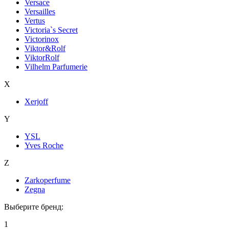
Versace
Versailles
Vertus
Victoria`s Secret
Victorinox
Viktor&Rolf
ViktorRolf
Vilhelm Parfumerie
X
Xerjoff
Y
YSL
Yves Roche
Z
Zarkoperfume
Zegna
Выберите бренд:
1