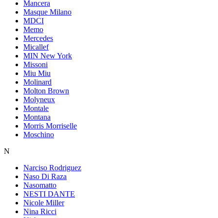
Mancera
Masque Milano
MDCI
Memo
Mercedes
Micallef
MIN New York
Missoni
Miu Miu
Molinard
Molton Brown
Molyneux
Montale
Montana
Morris Morriselle
Moschino
N
Narciso Rodriguez
Naso Di Raza
Nasomatto
NESTI DANTE
Nicole Miller
Nina Ricci