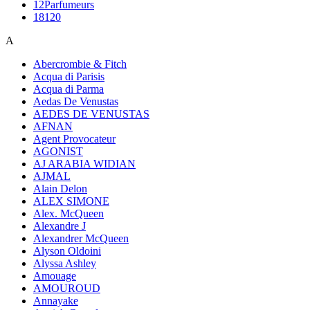
12Parfumeurs
18120
A
Abercrombie & Fitch
Acqua di Parisis
Acqua di Parma
Aedas De Venustas
AEDES DE VENUSTAS
AFNAN
Agent Provocateur
AGONIST
AJ ARABIA WIDIAN
AJMAL
Alain Delon
ALEX SIMONE
Alex. McQueen
Alexandre J
Alexandrer McQueen
Alyson Oldoini
Alyssa Ashley
Amouage
AMOUROUD
Annayake