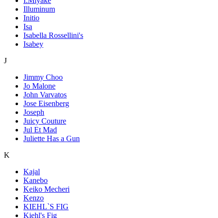
I.Miyake
Illuminum
Initio
Isa
Isabella Rossellini's
Isabey
J
Jimmy Choo
Jo Malone
John Varvatos
Jose Eisenberg
Joseph
Juicy Couture
Jul Et Mad
Juliette Has a Gun
K
Kajal
Kanebo
Keiko Mecheri
Kenzo
KIEHL`S FIG
Kiehl's Fig