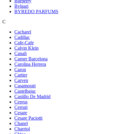
Burberry
Bvlgari
BYREDO PARFUMS
C
Cacharel
Cadillac
Cafe-Cafe
Calvin Klein
Canali
Carner Barcelona
Carolina Herrera
Caron
Cartier
Carven
Casamorati
Castelbajac
Castillo De Madrid
Cereus
Cerruti
Cesare
Cesare Paciotti
Chanel
Charriol