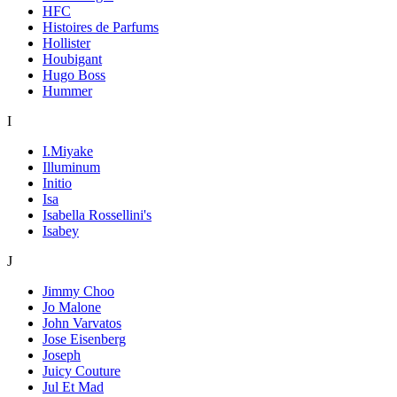
HFC
Histoires de Parfums
Hollister
Houbigant
Hugo Boss
Hummer
I
I.Miyake
Illuminum
Initio
Isa
Isabella Rossellini's
Isabey
J
Jimmy Choo
Jo Malone
John Varvatos
Jose Eisenberg
Joseph
Juicy Couture
Jul Et Mad