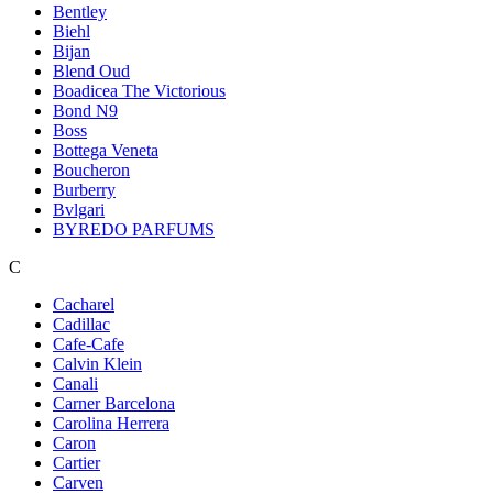
Bentley
Biehl
Bijan
Blend Oud
Boadicea The Victorious
Bond N9
Boss
Bottega Veneta
Boucheron
Burberry
Bvlgari
BYREDO PARFUMS
C
Cacharel
Cadillac
Cafe-Cafe
Calvin Klein
Canali
Carner Barcelona
Carolina Herrera
Caron
Cartier
Carven