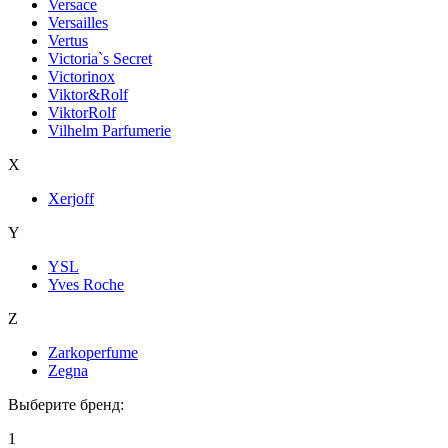
Versace
Versailles
Vertus
Victoria`s Secret
Victorinox
Viktor&Rolf
ViktorRolf
Vilhelm Parfumerie
X
Xerjoff
Y
YSL
Yves Roche
Z
Zarkoperfume
Zegna
Выберите бренд:
1