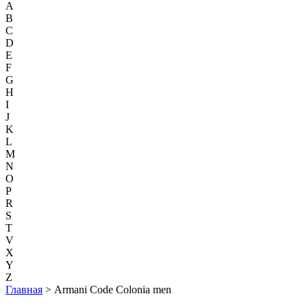
A
B
C
D
E
F
G
H
I
J
K
L
M
N
O
P
R
S
T
V
X
Y
Z
Главная
> Armani Code Colonia men