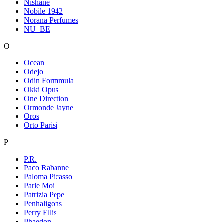
Nishane
Nobile 1942
Norana Perfumes
NU_BE
O
Ocean
Odejo
Odin Formmula
Okki Opus
One Direction
Ormonde Jayne
Oros
Orto Parisi
P
P.R.
Paco Rabanne
Paloma Picasso
Parle Moi
Patrizia Pepe
Penhaligons
Perry Ellis
Phaedon