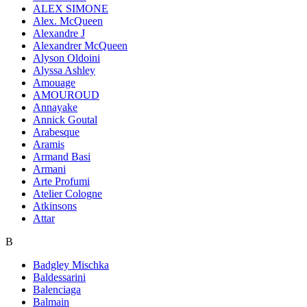
ALEX SIMONE
Alex. McQueen
Alexandre J
Alexandrer McQueen
Alyson Oldoini
Alyssa Ashley
Amouage
AMOUROUD
Annayake
Annick Goutal
Arabesque
Aramis
Armand Basi
Armani
Arte Profumi
Atelier Cologne
Atkinsons
Attar
B
Badgley Mischka
Baldessarini
Balenciaga
Balmain