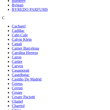
Burberry
Bvlgari
BYREDO PARFUMS
C
Cacharel
Cadillac
Cafe-Cafe
Calvin Klein
Canali
Carner Barcelona
Carolina Herrera
Caron
Cartier
Carven
Casamorati
Castelbajac
Castillo De Madrid
Cereus
Cerruti
Cesare
Cesare Paciotti
Chanel
Charriol