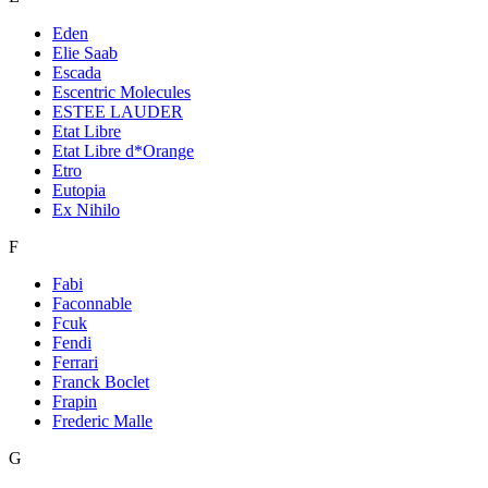
Eden
Elie Saab
Escada
Escentric Molecules
ESTEE LAUDER
Etat Libre
Etat Libre d*Orange
Etro
Eutopia
Ex Nihilo
F
Fabi
Faconnable
Fcuk
Fendi
Ferrari
Franck Boclet
Frapin
Frederic Malle
G