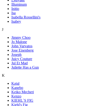
I.Miyake
Illuminum
Initio
Isa
Isabella Rossellini's
Isabey
J
Jimmy Choo
Jo Malone
John Varvatos
Jose Eisenberg
Joseph
Juicy Couture
Jul Et Mad
Juliette Has a Gun
K
Kajal
Kanebo
Keiko Mecheri
Kenzo
KIEHL`S FIG
Kiehl's Fig