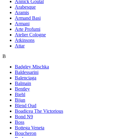
Annick Goutal
Arabesque
Aramis
Armand Basi
Armani
Arte Profumi
Atelier Cologne
Atkinsons
Attar
B
Badgley Mischka
Baldessarini
Balenciaga
Balmain
Bentley
Biehl
Bijan
Blend Oud
Boadicea The Victorious
Bond N9
Boss
Bottega Veneta
Boucheron