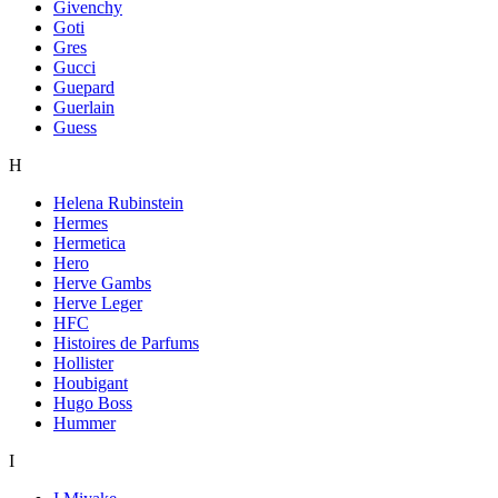
Givenchy
Goti
Gres
Gucci
Guepard
Guerlain
Guess
H
Helena Rubinstein
Hermes
Hermetica
Hero
Herve Gambs
Herve Leger
HFC
Histoires de Parfums
Hollister
Houbigant
Hugo Boss
Hummer
I