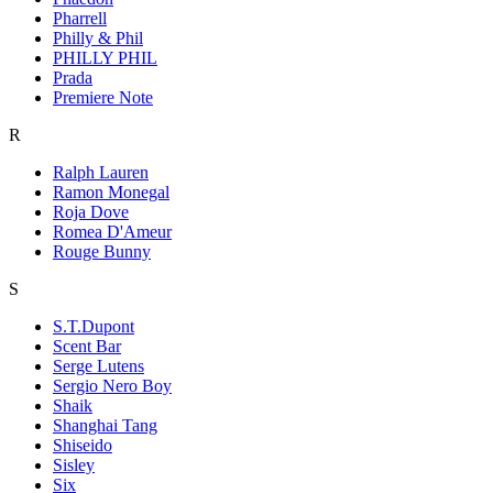
Pharrell
Philly & Phil
PHILLY PHIL
Prada
Premiere Note
R
Ralph Lauren
Ramon Monegal
Roja Dove
Romea D'Ameur
Rouge Bunny
S
S.T.Dupont
Scent Bar
Serge Lutens
Sergio Nero Boy
Shaik
Shanghai Tang
Shiseido
Sisley
Six