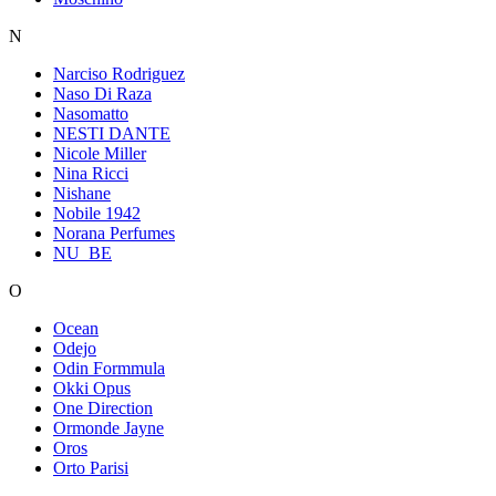
N
Narciso Rodriguez
Naso Di Raza
Nasomatto
NESTI DANTE
Nicole Miller
Nina Ricci
Nishane
Nobile 1942
Norana Perfumes
NU_BE
O
Ocean
Odejo
Odin Formmula
Okki Opus
One Direction
Ormonde Jayne
Oros
Orto Parisi