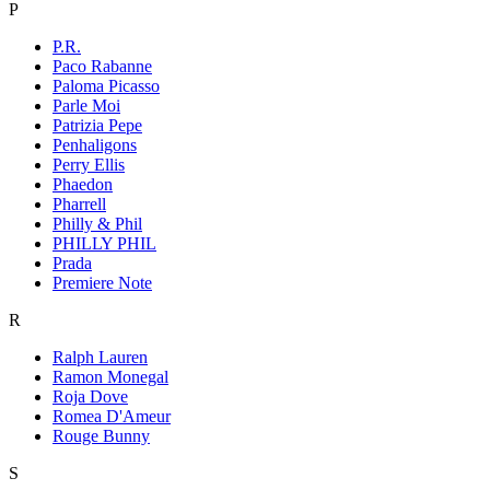
P
P.R.
Paco Rabanne
Paloma Picasso
Parle Moi
Patrizia Pepe
Penhaligons
Perry Ellis
Phaedon
Pharrell
Philly & Phil
PHILLY PHIL
Prada
Premiere Note
R
Ralph Lauren
Ramon Monegal
Roja Dove
Romea D'Ameur
Rouge Bunny
S