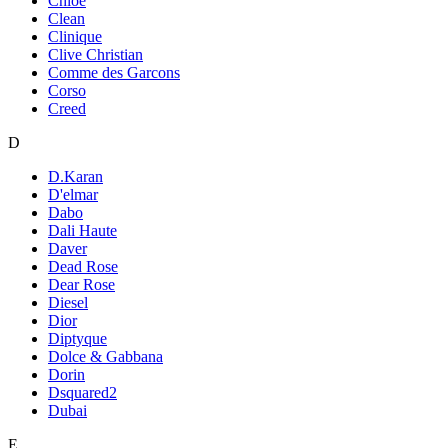
Chloe
Clean
Clinique
Clive Christian
Comme des Garcons
Corso
Creed
D
D.Karan
D'elmar
Dabo
Dali Haute
Daver
Dead Rose
Dear Rose
Diesel
Dior
Diptyque
Dolce & Gabbana
Dorin
Dsquared2
Dubai
E