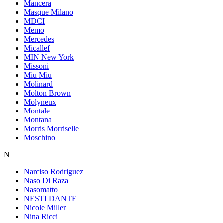
Mancera
Masque Milano
MDCI
Memo
Mercedes
Micallef
MIN New York
Missoni
Miu Miu
Molinard
Molton Brown
Molyneux
Montale
Montana
Morris Morriselle
Moschino
N
Narciso Rodriguez
Naso Di Raza
Nasomatto
NESTI DANTE
Nicole Miller
Nina Ricci