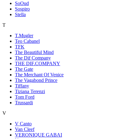
SoOud
Sospiro
Stella
T
T.Mugler
Teo Cabanel
TFK
The Beautiful Mind
The Dif Company
THE DIF.COMPANY
The Gate
The Merchant Of Venice
The Vagabond Prince
Tiffany
Tiziana Terenzi
Tom Ford
Trussardi
V
V Canto
Van Cleef
VERONIQUE GABAI