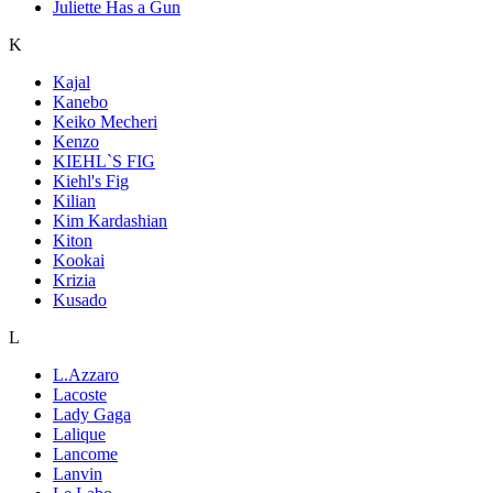
Juliette Has a Gun
K
Kajal
Kanebo
Keiko Mecheri
Kenzo
KIEHL`S FIG
Kiehl's Fig
Kilian
Kim Kardashian
Kiton
Kookai
Krizia
Kusado
L
L.Azzaro
Lacoste
Lady Gaga
Lalique
Lancome
Lanvin