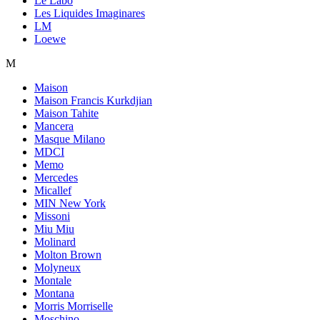
Le Labo
Les Liquides Imaginares
LM
Loewe
M
Maison
Maison Francis Kurkdjian
Maison Tahite
Mancera
Masque Milano
MDCI
Memo
Mercedes
Micallef
MIN New York
Missoni
Miu Miu
Molinard
Molton Brown
Molyneux
Montale
Montana
Morris Morriselle
Moschino