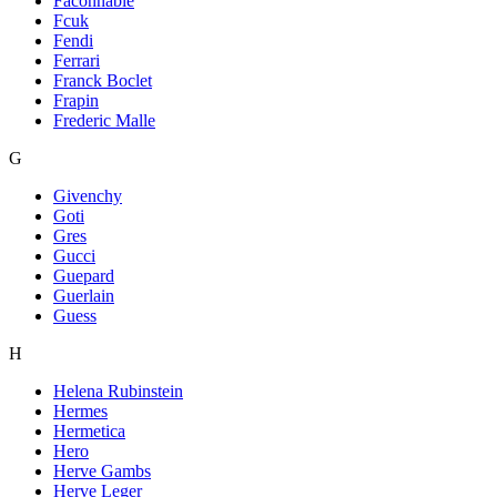
Faconnable
Fcuk
Fendi
Ferrari
Franck Boclet
Frapin
Frederic Malle
G
Givenchy
Goti
Gres
Gucci
Guepard
Guerlain
Guess
H
Helena Rubinstein
Hermes
Hermetica
Hero
Herve Gambs
Herve Leger