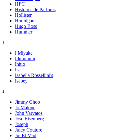
HFC
Histoires de Parfums
Hollister
Houbigant
Hugo Boss
Hummer
I
I.Miyake
Illuminum
Initio
Isa
Isabella Rossellini's
Isabey
J
Jimmy Choo
Jo Malone
John Varvatos
Jose Eisenberg
Joseph
Juicy Couture
Jul Et Mad