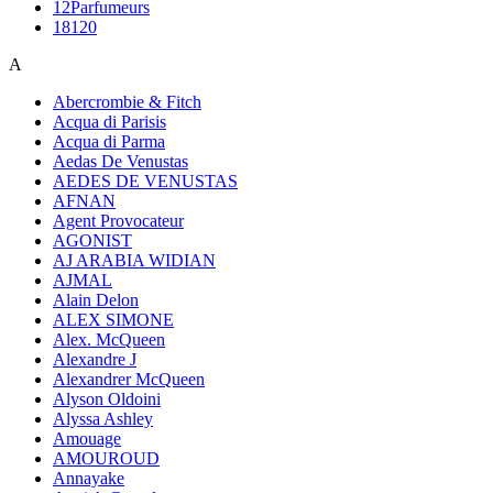
12Parfumeurs
18120
A
Abercrombie & Fitch
Acqua di Parisis
Acqua di Parma
Aedas De Venustas
AEDES DE VENUSTAS
AFNAN
Agent Provocateur
AGONIST
AJ ARABIA WIDIAN
AJMAL
Alain Delon
ALEX SIMONE
Alex. McQueen
Alexandre J
Alexandrer McQueen
Alyson Oldoini
Alyssa Ashley
Amouage
AMOUROUD
Annayake