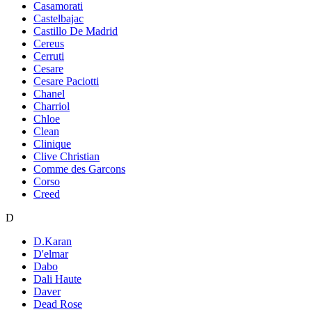
Casamorati
Castelbajac
Castillo De Madrid
Cereus
Cerruti
Cesare
Cesare Paciotti
Chanel
Charriol
Chloe
Clean
Clinique
Clive Christian
Comme des Garcons
Corso
Creed
D
D.Karan
D'elmar
Dabo
Dali Haute
Daver
Dead Rose