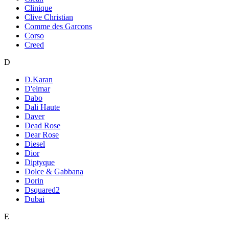
Clinique
Clive Christian
Comme des Garcons
Corso
Creed
D
D.Karan
D'elmar
Dabo
Dali Haute
Daver
Dead Rose
Dear Rose
Diesel
Dior
Diptyque
Dolce & Gabbana
Dorin
Dsquared2
Dubai
E