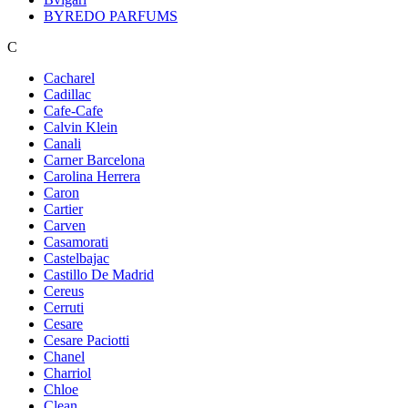
BYREDO PARFUMS
C
Cacharel
Cadillac
Cafe-Cafe
Calvin Klein
Canali
Carner Barcelona
Carolina Herrera
Caron
Cartier
Carven
Casamorati
Castelbajac
Castillo De Madrid
Cereus
Cerruti
Cesare
Cesare Paciotti
Chanel
Charriol
Chloe
Clean