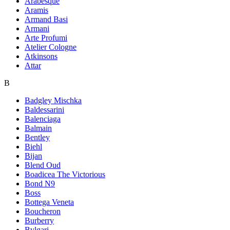
Arabesque
Aramis
Armand Basi
Armani
Arte Profumi
Atelier Cologne
Atkinsons
Attar
B
Badgley Mischka
Baldessarini
Balenciaga
Balmain
Bentley
Biehl
Bijan
Blend Oud
Boadicea The Victorious
Bond N9
Boss
Bottega Veneta
Boucheron
Burberry
Bvlgari