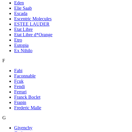
Eden
Elie Saab
Escada
Escentric Molecules
ESTEE LAUDER
Etat Libre
Etat Libre d*Orange
Etro
Eutopia
Ex Nihilo
F
Fabi
Faconnable
Fcuk
Fendi
Ferrari
Franck Boclet
Frapin
Frederic Malle
G
Givenchy