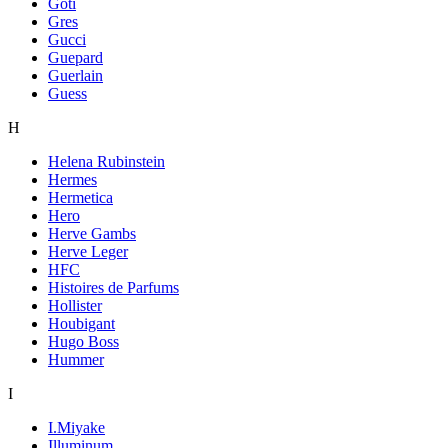
Goti
Gres
Gucci
Guepard
Guerlain
Guess
H
Helena Rubinstein
Hermes
Hermetica
Hero
Herve Gambs
Herve Leger
HFC
Histoires de Parfums
Hollister
Houbigant
Hugo Boss
Hummer
I
I.Miyake
Illuminum