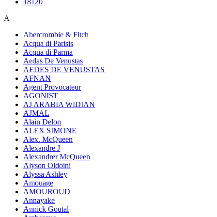
18120
A
Abercrombie & Fitch
Acqua di Parisis
Acqua di Parma
Aedas De Venustas
AEDES DE VENUSTAS
AFNAN
Agent Provocateur
AGONIST
AJ ARABIA WIDIAN
AJMAL
Alain Delon
ALEX SIMONE
Alex. McQueen
Alexandre J
Alexandrer McQueen
Alyson Oldoini
Alyssa Ashley
Amouage
AMOUROUD
Annayake
Annick Goutal