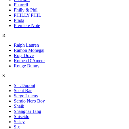
Pharrell
Philly & Phil
PHILLY PHIL
Prada
Premiere Note
R
Ralph Lauren
Ramon Monegal
Roja Dove
Romea D'Ameur
Rouge Bunny
S
S.T.Dupont
Scent Bar
Serge Lutens
Sergio Nero Boy
Shaik
Shanghai Tang
Shiseido
Sisley
Six