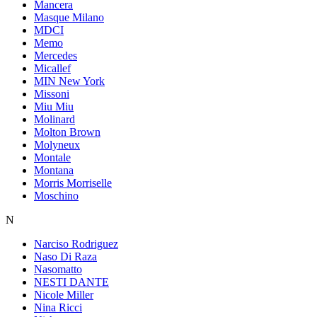
Mancera
Masque Milano
MDCI
Memo
Mercedes
Micallef
MIN New York
Missoni
Miu Miu
Molinard
Molton Brown
Molyneux
Montale
Montana
Morris Morriselle
Moschino
N
Narciso Rodriguez
Naso Di Raza
Nasomatto
NESTI DANTE
Nicole Miller
Nina Ricci