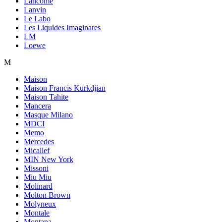
Lancome
Lanvin
Le Labo
Les Liquides Imaginares
LM
Loewe
M
Maison
Maison Francis Kurkdjian
Maison Tahite
Mancera
Masque Milano
MDCI
Memo
Mercedes
Micallef
MIN New York
Missoni
Miu Miu
Molinard
Molton Brown
Molyneux
Montale
Montana