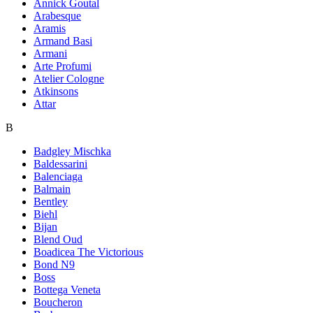
Annick Goutal
Arabesque
Aramis
Armand Basi
Armani
Arte Profumi
Atelier Cologne
Atkinsons
Attar
B
Badgley Mischka
Baldessarini
Balenciaga
Balmain
Bentley
Biehl
Bijan
Blend Oud
Boadicea The Victorious
Bond N9
Boss
Bottega Veneta
Boucheron