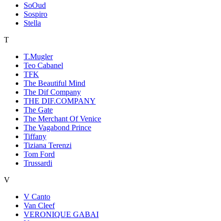
SoOud
Sospiro
Stella
T
T.Mugler
Teo Cabanel
TFK
The Beautiful Mind
The Dif Company
THE DIF.COMPANY
The Gate
The Merchant Of Venice
The Vagabond Prince
Tiffany
Tiziana Terenzi
Tom Ford
Trussardi
V
V Canto
Van Cleef
VERONIQUE GABAI