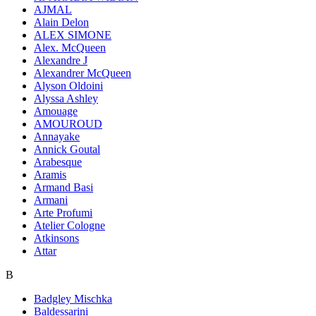
AJMAL
Alain Delon
ALEX SIMONE
Alex. McQueen
Alexandre J
Alexandrer McQueen
Alyson Oldoini
Alyssa Ashley
Amouage
AMOUROUD
Annayake
Annick Goutal
Arabesque
Aramis
Armand Basi
Armani
Arte Profumi
Atelier Cologne
Atkinsons
Attar
B
Badgley Mischka
Baldessarini