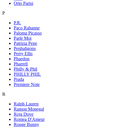
Orto Parisi
P
P.R.
Paco Rabanne
Paloma Picasso
Parle Moi
Patrizia Pepe
Penhaligons
Perry Ellis
Phaedon
Pharrell
Philly & Phil
PHILLY PHIL
Prada
Premiere Note
R
Ralph Lauren
Ramon Monegal
Roja Dove
Romea D'Ameur
Rouge Bunny