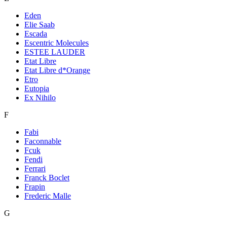
Eden
Elie Saab
Escada
Escentric Molecules
ESTEE LAUDER
Etat Libre
Etat Libre d*Orange
Etro
Eutopia
Ex Nihilo
F
Fabi
Faconnable
Fcuk
Fendi
Ferrari
Franck Boclet
Frapin
Frederic Malle
G