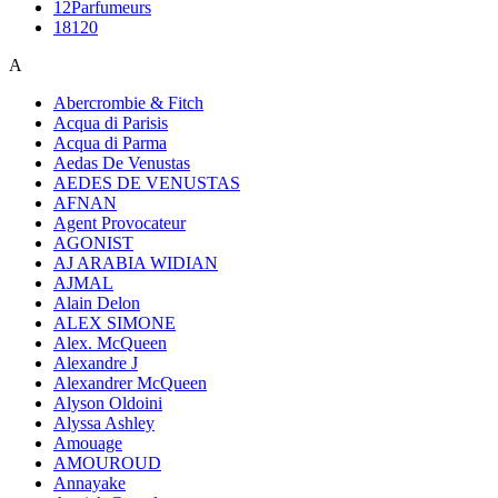
12Parfumeurs
18120
A
Abercrombie & Fitch
Acqua di Parisis
Acqua di Parma
Aedas De Venustas
AEDES DE VENUSTAS
AFNAN
Agent Provocateur
AGONIST
AJ ARABIA WIDIAN
AJMAL
Alain Delon
ALEX SIMONE
Alex. McQueen
Alexandre J
Alexandrer McQueen
Alyson Oldoini
Alyssa Ashley
Amouage
AMOUROUD
Annayake