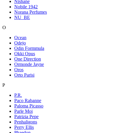
Nishane
Nobile 1942
Norana Perfumes
NU_BE
O
Ocean
Odejo
Odin Formmula
Okki Opus
One Direction
Ormonde Jayne
Oros
Orto Parisi
P
P.R.
Paco Rabanne
Paloma Picasso
Parle Moi
Patrizia Pepe
Penhaligons
Perry Ellis
Phaedon