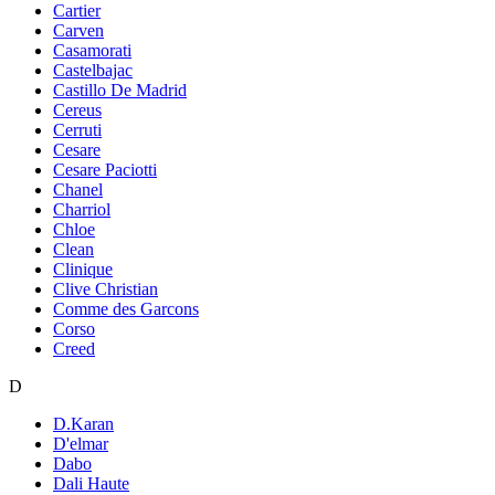
Cartier
Carven
Casamorati
Castelbajac
Castillo De Madrid
Cereus
Cerruti
Cesare
Cesare Paciotti
Chanel
Charriol
Chloe
Clean
Clinique
Clive Christian
Comme des Garcons
Corso
Creed
D
D.Karan
D'elmar
Dabo
Dali Haute