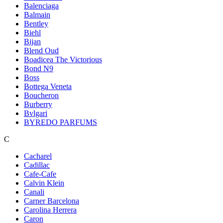
Balenciaga
Balmain
Bentley
Biehl
Bijan
Blend Oud
Boadicea The Victorious
Bond N9
Boss
Bottega Veneta
Boucheron
Burberry
Bvlgari
BYREDO PARFUMS
C
Cacharel
Cadillac
Cafe-Cafe
Calvin Klein
Canali
Carner Barcelona
Carolina Herrera
Caron