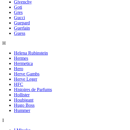
Givenchy
Goti
Gres
Gucci
Guepard
Guerlain
Guess
H
Helena Rubinstein
Hermes
Hermetica
Hero
Herve Gambs
Herve Leger
HFC
Histoires de Parfums
Hollister
Houbigant
Hugo Boss
Hummer
I