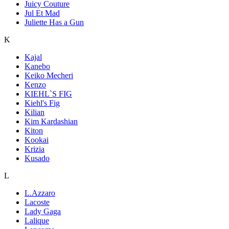
Juicy Couture
Jul Et Mad
Juliette Has a Gun
K
Kajal
Kanebo
Keiko Mecheri
Kenzo
KIEHL`S FIG
Kiehl's Fig
Kilian
Kim Kardashian
Kiton
Kookai
Krizia
Kusado
L
L.Azzaro
Lacoste
Lady Gaga
Lalique