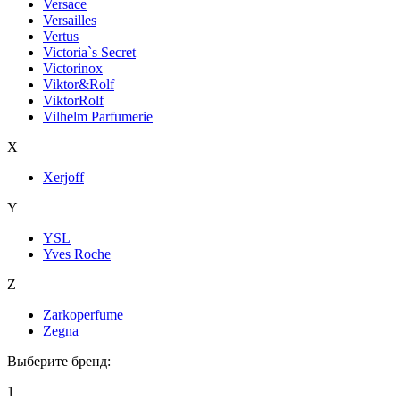
Versace
Versailles
Vertus
Victoria`s Secret
Victorinox
Viktor&Rolf
ViktorRolf
Vilhelm Parfumerie
X
Xerjoff
Y
YSL
Yves Roche
Z
Zarkoperfume
Zegna
Выберите бренд:
1