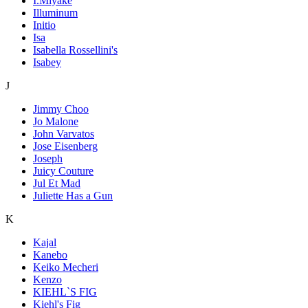
I.Miyake
Illuminum
Initio
Isa
Isabella Rossellini's
Isabey
J
Jimmy Choo
Jo Malone
John Varvatos
Jose Eisenberg
Joseph
Juicy Couture
Jul Et Mad
Juliette Has a Gun
K
Kajal
Kanebo
Keiko Mecheri
Kenzo
KIEHL`S FIG
Kiehl's Fig