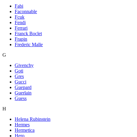
Fabi
Faconnable
Fcuk
Fendi
Ferrari
Franck Boclet
Frapin
Frederic Malle
G
Givenchy
Goti
Gres
Gucci
Guepard
Guerlain
Guess
H
Helena Rubinstein
Hermes
Hermetica
Hero