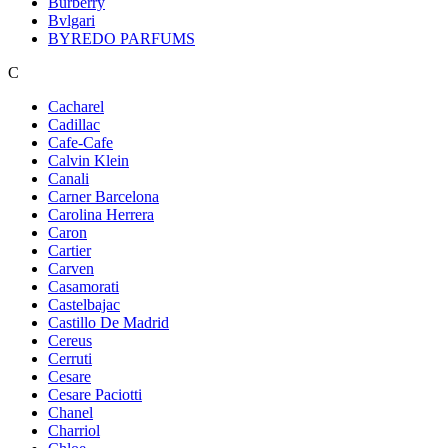
Burberry
Bvlgari
BYREDO PARFUMS
C
Cacharel
Cadillac
Cafe-Cafe
Calvin Klein
Canali
Carner Barcelona
Carolina Herrera
Caron
Cartier
Carven
Casamorati
Castelbajac
Castillo De Madrid
Cereus
Cerruti
Cesare
Cesare Paciotti
Chanel
Charriol