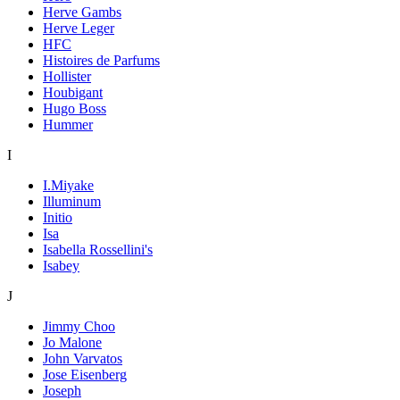
Herve Gambs
Herve Leger
HFC
Histoires de Parfums
Hollister
Houbigant
Hugo Boss
Hummer
I
I.Miyake
Illuminum
Initio
Isa
Isabella Rossellini's
Isabey
J
Jimmy Choo
Jo Malone
John Varvatos
Jose Eisenberg
Joseph