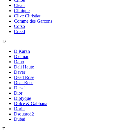
Chloe
Clean
Clinique
Clive Christian
Comme des Garcons
Corso
Creed
D
D.Karan
D'elmar
Dabo
Dali Haute
Daver
Dead Rose
Dear Rose
Diesel
Dior
Diptyque
Dolce & Gabbana
Dorin
Dsquared2
Dubai
E