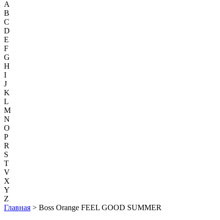
A
B
C
D
E
F
G
H
I
J
K
L
M
N
O
P
R
S
T
V
X
Y
Z
Главная
> Boss Orange FEEL GOOD SUMMER