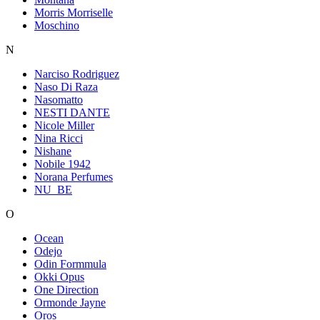
Morris Morriselle
Moschino
N
Narciso Rodriguez
Naso Di Raza
Nasomatto
NESTI DANTE
Nicole Miller
Nina Ricci
Nishane
Nobile 1942
Norana Perfumes
NU_BE
O
Ocean
Odejo
Odin Formmula
Okki Opus
One Direction
Ormonde Jayne
Oros