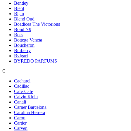
Bentley
Biehl
Bijan
Blend Oud
Boadicea The Victorious
Bond N9
Boss
Bottega Veneta
Boucheron
Burberry
Bvlgari
BYREDO PARFUMS
C
Cacharel
Cadillac
Cafe-Cafe
Calvin Klein
Canali
Carner Barcelona
Carolina Herrera
Caron
Cartier
Carven