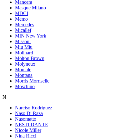
Mancera
Masque Milano
MDCI
Memo
Mercedes
Micallef
MIN New York
Missoni
Miu Miu
Molinard
Molton Brown
Molyneux
Montale
Montana
Morris Morriselle
Moschino
N
Narciso Rodriguez
Naso Di Raza
Nasomatto
NESTI DANTE
Nicole Miller
Nina Ricci