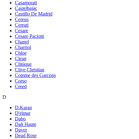
Casamorati
Castelbajac
Castillo De Madrid
Cereus
Cerruti
Cesare
Cesare Paciotti
Chanel
Charriol
Chloe
Clean
Clinique
Clive Christian
Comme des Garcons
Corso
Creed
D
D.Karan
D'elmar
Dabo
Dali Haute
Daver
Dead Rose