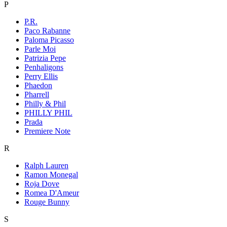
P
P.R.
Paco Rabanne
Paloma Picasso
Parle Moi
Patrizia Pepe
Penhaligons
Perry Ellis
Phaedon
Pharrell
Philly & Phil
PHILLY PHIL
Prada
Premiere Note
R
Ralph Lauren
Ramon Monegal
Roja Dove
Romea D'Ameur
Rouge Bunny
S