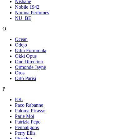
Nishane
Nobile 1942
Norana Perfumes
NU_BE
O
Ocean
Odejo
Odin Formmula
Okki Opus
One Direction
Ormonde Jayne
Oros
Orto Parisi
P
P.R.
Paco Rabanne
Paloma Picasso
Parle Moi
Patrizia Pepe
Penhaligons
Perry Ellis
Phaedon