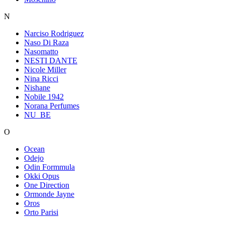
N
Narciso Rodriguez
Naso Di Raza
Nasomatto
NESTI DANTE
Nicole Miller
Nina Ricci
Nishane
Nobile 1942
Norana Perfumes
NU_BE
O
Ocean
Odejo
Odin Formmula
Okki Opus
One Direction
Ormonde Jayne
Oros
Orto Parisi