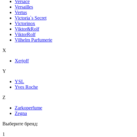
Versace
Versailles
Vertus
Victoria`s Secret
Victorinox
Viktor&Rolf
ViktorRolf
Vilhelm Parfumerie
X
Xerjoff
Y
YSL
Yves Roche
Z
Zarkoperfume
Zegna
Выберите бренд:
1