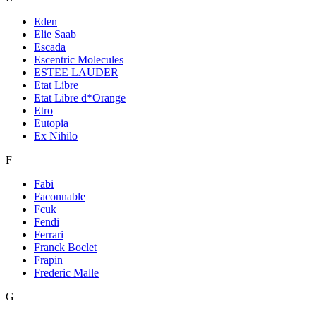
Eden
Elie Saab
Escada
Escentric Molecules
ESTEE LAUDER
Etat Libre
Etat Libre d*Orange
Etro
Eutopia
Ex Nihilo
F
Fabi
Faconnable
Fcuk
Fendi
Ferrari
Franck Boclet
Frapin
Frederic Malle
G