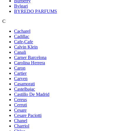
Burberry
Bvlgari
BYREDO PARFUMS
C
Cacharel
Cadillac
Cafe-Cafe
Calvin Klein
Canali
Carner Barcelona
Carolina Herrera
Caron
Cartier
Carven
Casamorati
Castelbajac
Castillo De Madrid
Cereus
Cerruti
Cesare
Cesare Paciotti
Chanel
Charriol