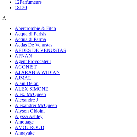
12Parfumeurs
18120
A
Abercrombie & Fitch
Acqua di Parisis
Acqua di Parma
Aedas De Venustas
AEDES DE VENUSTAS
AFNAN
Agent Provocateur
AGONIST
AJ ARABIA WIDIAN
AJMAL
Alain Delon
ALEX SIMONE
Alex. McQueen
Alexandre J
Alexandrer McQueen
Alyson Oldoini
Alyssa Ashley
Amouage
AMOUROUD
Annayake