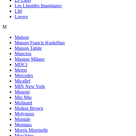
Le Labo
Les Liquides Imaginares
LM
Loewe
M
Maison
Maison Francis Kurkdjian
Maison Tahite
Mancera
Masque Milano
MDCI
Memo
Mercedes
Micallef
MIN New York
Missoni
Miu Miu
Molinard
Molton Brown
Molyneux
Montale
Montana
Morris Morriselle
Moschino