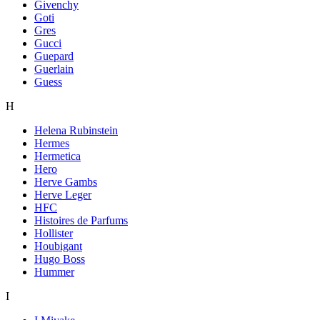
Givenchy
Goti
Gres
Gucci
Guepard
Guerlain
Guess
H
Helena Rubinstein
Hermes
Hermetica
Hero
Herve Gambs
Herve Leger
HFC
Histoires de Parfums
Hollister
Houbigant
Hugo Boss
Hummer
I