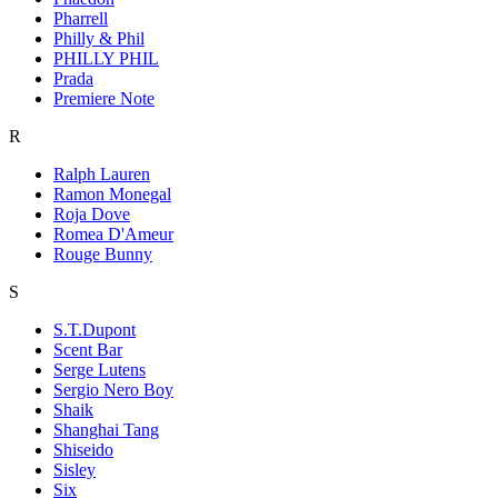
Pharrell
Philly & Phil
PHILLY PHIL
Prada
Premiere Note
R
Ralph Lauren
Ramon Monegal
Roja Dove
Romea D'Ameur
Rouge Bunny
S
S.T.Dupont
Scent Bar
Serge Lutens
Sergio Nero Boy
Shaik
Shanghai Tang
Shiseido
Sisley
Six