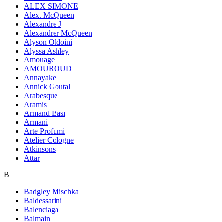
ALEX SIMONE
Alex. McQueen
Alexandre J
Alexandrer McQueen
Alyson Oldoini
Alyssa Ashley
Amouage
AMOUROUD
Annayake
Annick Goutal
Arabesque
Aramis
Armand Basi
Armani
Arte Profumi
Atelier Cologne
Atkinsons
Attar
B
Badgley Mischka
Baldessarini
Balenciaga
Balmain