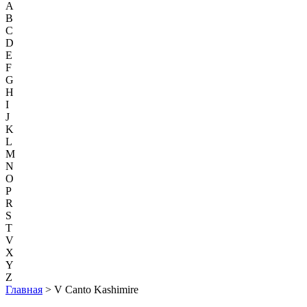
A
B
C
D
E
F
G
H
I
J
K
L
M
N
O
P
R
S
T
V
X
Y
Z
Главная
> V Canto Kashimire