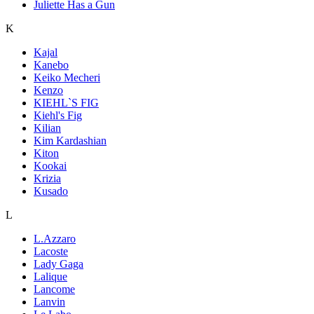
Juliette Has a Gun
K
Kajal
Kanebo
Keiko Mecheri
Kenzo
KIEHL`S FIG
Kiehl's Fig
Kilian
Kim Kardashian
Kiton
Kookai
Krizia
Kusado
L
L.Azzaro
Lacoste
Lady Gaga
Lalique
Lancome
Lanvin