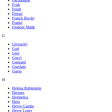
Faconnable
Fcuk
Fendi
Ferrari
Franck Boclet
Frapin
Frederic Malle
G
Givenchy
Goti
Gres
Gucci
Guepard
Guerlain
Guess
H
Helena Rubinstein
Hermes
Hermetica
Hero
Herve Gambs
Herve Leger