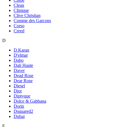
Chloe
Clean
Clinique
Clive Christian
Comme des Garcons
Corso
Creed
D
D.Karan
D'elmar
Dabo
Dali Haute
Daver
Dead Rose
Dear Rose
Diesel
Dior
Diptyque
Dolce & Gabbana
Dorin
Dsquared2
Dubai
E