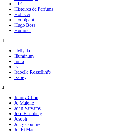
HFC
Histoires de Parfums
Hollister
Houbigant
Hugo Boss
Hummer
I
I.Miyake
Illuminum
Initio
Isa
Isabella Rossellini's
Isabey
J
Jimmy Choo
Jo Malone
John Varvatos
Jose Eisenberg
Joseph
Juicy Couture
Jul Et Mad