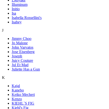
I.Miyake
Illuminum
Initio
Isa
Isabella Rossellini's
Isabey
J
Jimmy Choo
Jo Malone
John Varvatos
Jose Eisenberg
Joseph
Juicy Couture
Jul Et Mad
Juliette Has a Gun
K
Kajal
Kanebo
Keiko Mecheri
Kenzo
KIEHL`S FIG
Kiehl's Fig