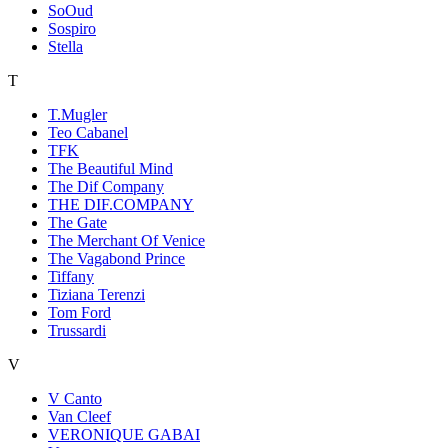
SoOud
Sospiro
Stella
T
T.Mugler
Teo Cabanel
TFK
The Beautiful Mind
The Dif Company
THE DIF.COMPANY
The Gate
The Merchant Of Venice
The Vagabond Prince
Tiffany
Tiziana Terenzi
Tom Ford
Trussardi
V
V Canto
Van Cleef
VERONIQUE GABAI