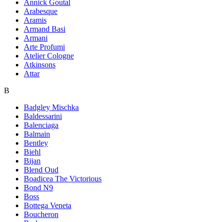
Annick Goutal
Arabesque
Aramis
Armand Basi
Armani
Arte Profumi
Atelier Cologne
Atkinsons
Attar
B
Badgley Mischka
Baldessarini
Balenciaga
Balmain
Bentley
Biehl
Bijan
Blend Oud
Boadicea The Victorious
Bond N9
Boss
Bottega Veneta
Boucheron