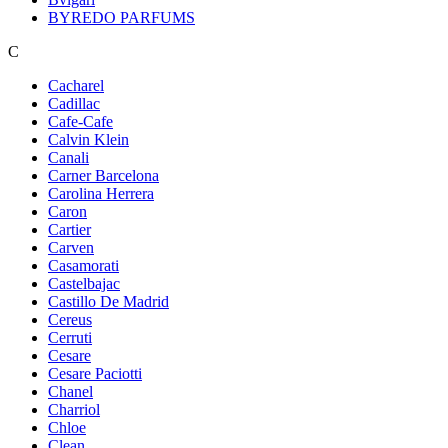
BYREDO PARFUMS
C
Cacharel
Cadillac
Cafe-Cafe
Calvin Klein
Canali
Carner Barcelona
Carolina Herrera
Caron
Cartier
Carven
Casamorati
Castelbajac
Castillo De Madrid
Cereus
Cerruti
Cesare
Cesare Paciotti
Chanel
Charriol
Chloe
Clean