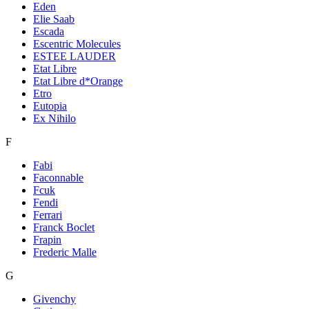
Eden
Elie Saab
Escada
Escentric Molecules
ESTEE LAUDER
Etat Libre
Etat Libre d*Orange
Etro
Eutopia
Ex Nihilo
F
Fabi
Faconnable
Fcuk
Fendi
Ferrari
Franck Boclet
Frapin
Frederic Malle
G
Givenchy