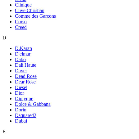
Clinique
Clive Christian
Comme des Garcons
Corso
Creed
D
D.Karan
D'elmar
Dabo
Dali Haute
Daver
Dead Rose
Dear Rose
Diesel
Dior
Diptyque
Dolce & Gabbana
Dorin
Dsquared2
Dubai
E