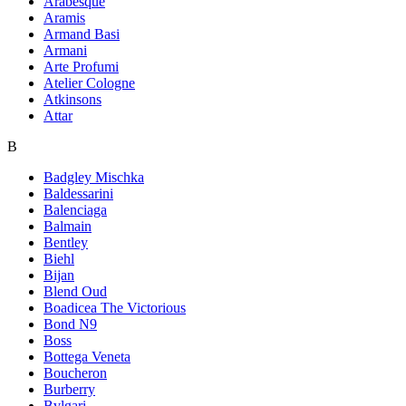
Arabesque
Aramis
Armand Basi
Armani
Arte Profumi
Atelier Cologne
Atkinsons
Attar
B
Badgley Mischka
Baldessarini
Balenciaga
Balmain
Bentley
Biehl
Bijan
Blend Oud
Boadicea The Victorious
Bond N9
Boss
Bottega Veneta
Boucheron
Burberry
Bvlgari