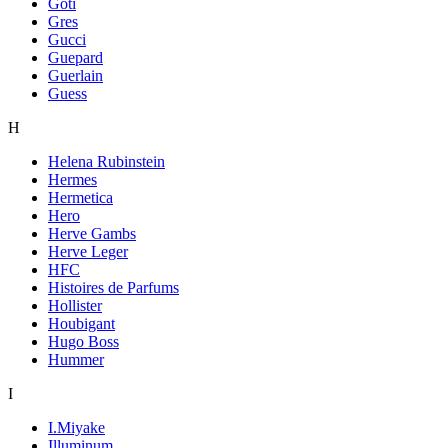
Goti
Gres
Gucci
Guepard
Guerlain
Guess
H
Helena Rubinstein
Hermes
Hermetica
Hero
Herve Gambs
Herve Leger
HFC
Histoires de Parfums
Hollister
Houbigant
Hugo Boss
Hummer
I
I.Miyake
Illuminum