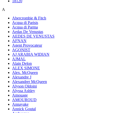
18120
A
Abercrombie & Fitch
Acqua di Parisis
Acqua di Parma
Aedas De Venustas
AEDES DE VENUSTAS
AFNAN
Agent Provocateur
AGONIST
AJ ARABIA WIDIAN
AJMAL
Alain Delon
ALEX SIMONE
Alex. McQueen
Alexandre J
Alexandrer McQueen
Alyson Oldoini
Alyssa Ashley
Amouage
AMOUROUD
Annayake
Annick Goutal