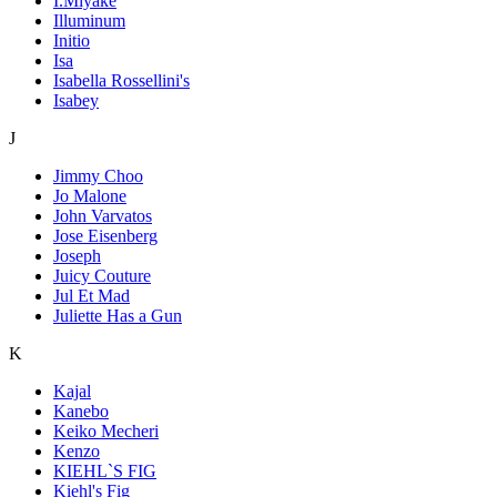
I.Miyake
Illuminum
Initio
Isa
Isabella Rossellini's
Isabey
J
Jimmy Choo
Jo Malone
John Varvatos
Jose Eisenberg
Joseph
Juicy Couture
Jul Et Mad
Juliette Has a Gun
K
Kajal
Kanebo
Keiko Mecheri
Kenzo
KIEHL`S FIG
Kiehl's Fig