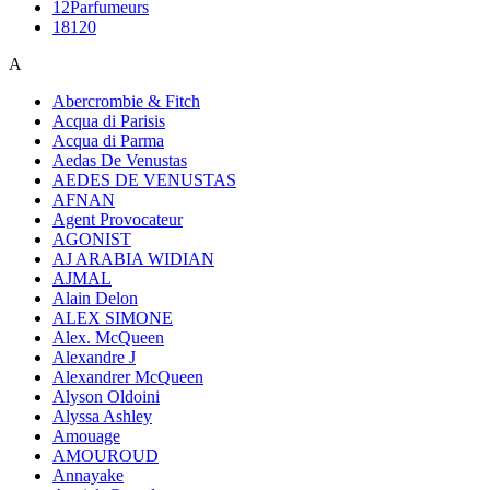
12Parfumeurs
18120
A
Abercrombie & Fitch
Acqua di Parisis
Acqua di Parma
Aedas De Venustas
AEDES DE VENUSTAS
AFNAN
Agent Provocateur
AGONIST
AJ ARABIA WIDIAN
AJMAL
Alain Delon
ALEX SIMONE
Alex. McQueen
Alexandre J
Alexandrer McQueen
Alyson Oldoini
Alyssa Ashley
Amouage
AMOUROUD
Annayake