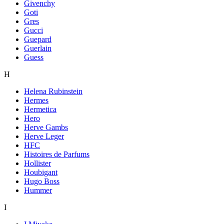
Givenchy
Goti
Gres
Gucci
Guepard
Guerlain
Guess
H
Helena Rubinstein
Hermes
Hermetica
Hero
Herve Gambs
Herve Leger
HFC
Histoires de Parfums
Hollister
Houbigant
Hugo Boss
Hummer
I