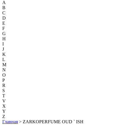
A
B
C
D
E
F
G
H
I
J
K
L
M
N
O
P
R
S
T
V
X
Y
Z
Главная
> ZARKOPERFUME OUD ` ISH