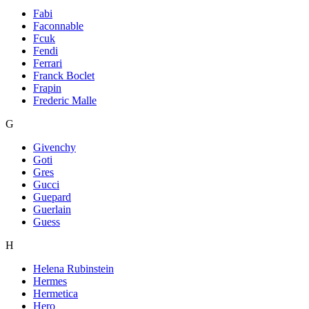
Fabi
Faconnable
Fcuk
Fendi
Ferrari
Franck Boclet
Frapin
Frederic Malle
G
Givenchy
Goti
Gres
Gucci
Guepard
Guerlain
Guess
H
Helena Rubinstein
Hermes
Hermetica
Hero