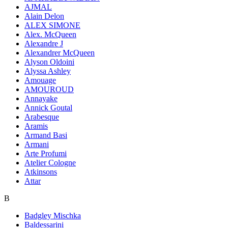
AJMAL
Alain Delon
ALEX SIMONE
Alex. McQueen
Alexandre J
Alexandrer McQueen
Alyson Oldoini
Alyssa Ashley
Amouage
AMOUROUD
Annayake
Annick Goutal
Arabesque
Aramis
Armand Basi
Armani
Arte Profumi
Atelier Cologne
Atkinsons
Attar
B
Badgley Mischka
Baldessarini