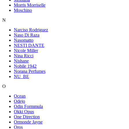
Morris Morriselle
Moschino
N
Narciso Rodriguez
Naso Di Raza
Nasomatto
NESTI DANTE
Nicole Miller
Nina Ricci
Nishane
Nobile 1942
Norana Perfumes
NU_BE
O
Ocean
Odejo
Odin Formmula
Okki Opus
One Direction
Ormonde Jayne
Oros