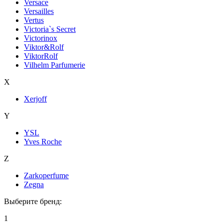
Versace
Versailles
Vertus
Victoria`s Secret
Victorinox
Viktor&Rolf
ViktorRolf
Vilhelm Parfumerie
X
Xerjoff
Y
YSL
Yves Roche
Z
Zarkoperfume
Zegna
Выберите бренд:
1