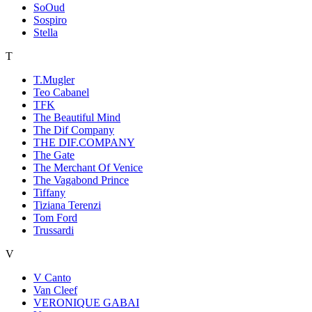
SoOud
Sospiro
Stella
T
T.Mugler
Teo Cabanel
TFK
The Beautiful Mind
The Dif Company
THE DIF.COMPANY
The Gate
The Merchant Of Venice
The Vagabond Prince
Tiffany
Tiziana Terenzi
Tom Ford
Trussardi
V
V Canto
Van Cleef
VERONIQUE GABAI