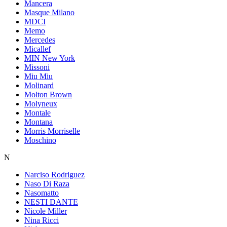
Mancera
Masque Milano
MDCI
Memo
Mercedes
Micallef
MIN New York
Missoni
Miu Miu
Molinard
Molton Brown
Molyneux
Montale
Montana
Morris Morriselle
Moschino
N
Narciso Rodriguez
Naso Di Raza
Nasomatto
NESTI DANTE
Nicole Miller
Nina Ricci