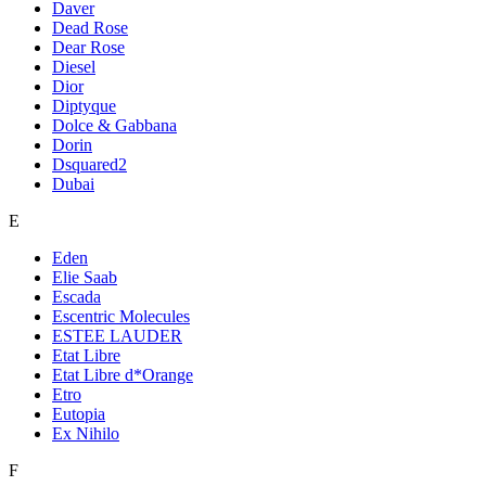
Daver
Dead Rose
Dear Rose
Diesel
Dior
Diptyque
Dolce & Gabbana
Dorin
Dsquared2
Dubai
E
Eden
Elie Saab
Escada
Escentric Molecules
ESTEE LAUDER
Etat Libre
Etat Libre d*Orange
Etro
Eutopia
Ex Nihilo
F