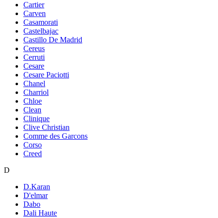
Cartier
Carven
Casamorati
Castelbajac
Castillo De Madrid
Cereus
Cerruti
Cesare
Cesare Paciotti
Chanel
Charriol
Chloe
Clean
Clinique
Clive Christian
Comme des Garcons
Corso
Creed
D
D.Karan
D'elmar
Dabo
Dali Haute