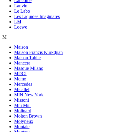
Lancome
Lanvin
Le Labo
Les Liquides Imaginares
LM
Loewe
M
Maison
Maison Francis Kurkdjian
Maison Tahite
Mancera
Masque Milano
MDCI
Memo
Mercedes
Micallef
MIN New York
Missoni
Miu Miu
Molinard
Molton Brown
Molyneux
Montale
Montana