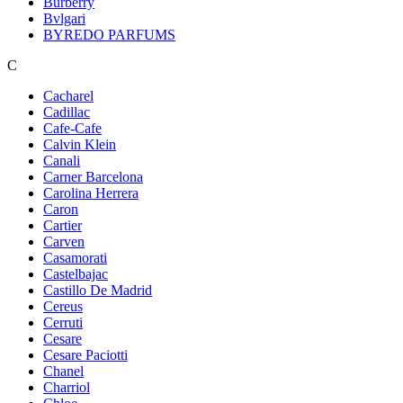
Burberry
Bvlgari
BYREDO PARFUMS
C
Cacharel
Cadillac
Cafe-Cafe
Calvin Klein
Canali
Carner Barcelona
Carolina Herrera
Caron
Cartier
Carven
Casamorati
Castelbajac
Castillo De Madrid
Cereus
Cerruti
Cesare
Cesare Paciotti
Chanel
Charriol