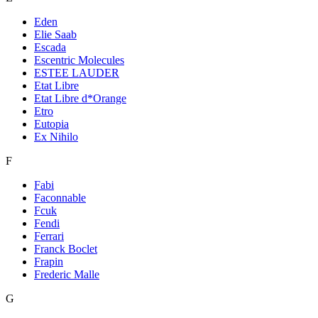
Eden
Elie Saab
Escada
Escentric Molecules
ESTEE LAUDER
Etat Libre
Etat Libre d*Orange
Etro
Eutopia
Ex Nihilo
F
Fabi
Faconnable
Fcuk
Fendi
Ferrari
Franck Boclet
Frapin
Frederic Malle
G