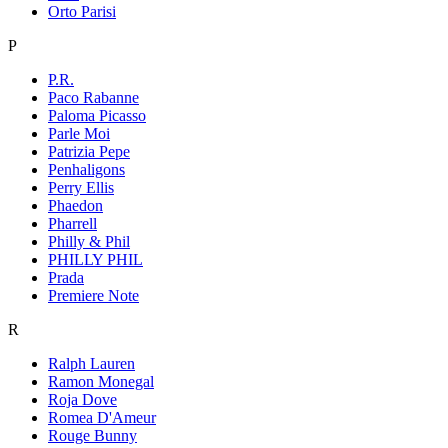
Orto Parisi
P
P.R.
Paco Rabanne
Paloma Picasso
Parle Moi
Patrizia Pepe
Penhaligons
Perry Ellis
Phaedon
Pharrell
Philly & Phil
PHILLY PHIL
Prada
Premiere Note
R
Ralph Lauren
Ramon Monegal
Roja Dove
Romea D'Ameur
Rouge Bunny