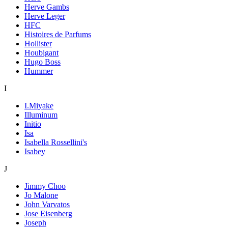
Herve Gambs
Herve Leger
HFC
Histoires de Parfums
Hollister
Houbigant
Hugo Boss
Hummer
I
I.Miyake
Illuminum
Initio
Isa
Isabella Rossellini's
Isabey
J
Jimmy Choo
Jo Malone
John Varvatos
Jose Eisenberg
Joseph