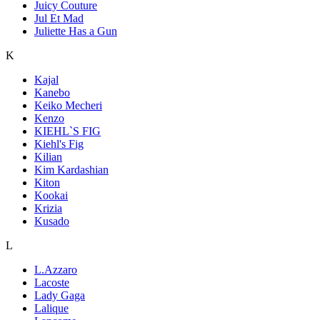
Juicy Couture
Jul Et Mad
Juliette Has a Gun
K
Kajal
Kanebo
Keiko Mecheri
Kenzo
KIEHL`S FIG
Kiehl's Fig
Kilian
Kim Kardashian
Kiton
Kookai
Krizia
Kusado
L
L.Azzaro
Lacoste
Lady Gaga
Lalique