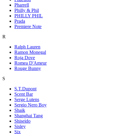
Pharrell
Philly & Phil
PHILLY PHIL
Prada
Premiere Note
R
Ralph Lauren
Ramon Monegal
Roja Dove
Romea D'Ameur
Rouge Bunny
S
S.T.Dupont
Scent Bar
Serge Lutens
Sergio Nero Boy
Shaik
Shanghai Tang
Shiseido
Sisley
Six