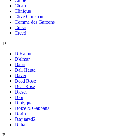
Chloe
Clean
Clinique
Clive Christian
Comme des Garcons
Corso
Creed
D
D.Karan
D'elmar
Dabo
Dali Haute
Daver
Dead Rose
Dear Rose
Diesel
Dior
Diptyque
Dolce & Gabbana
Dorin
Dsquared2
Dubai
E