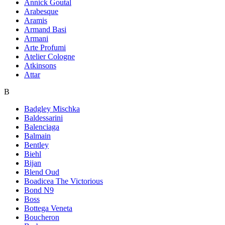
Annick Goutal
Arabesque
Aramis
Armand Basi
Armani
Arte Profumi
Atelier Cologne
Atkinsons
Attar
B
Badgley Mischka
Baldessarini
Balenciaga
Balmain
Bentley
Biehl
Bijan
Blend Oud
Boadicea The Victorious
Bond N9
Boss
Bottega Veneta
Boucheron