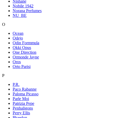
Nishane
Nobile 1942
Norana Perfumes
NU_BE
O
Ocean
Odejo
Odin Formmula
Okki Opus
One Direction
Ormonde Jayne
Oros
Orto Parisi
P
P.R.
Paco Rabanne
Paloma Picasso
Parle Moi
Patrizia Pepe
Penhaligons
Perry Ellis
Phaedon