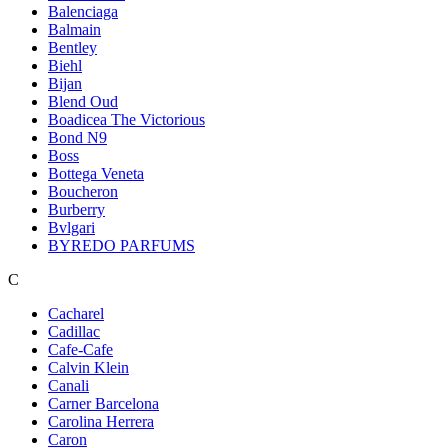
Balenciaga
Balmain
Bentley
Biehl
Bijan
Blend Oud
Boadicea The Victorious
Bond N9
Boss
Bottega Veneta
Boucheron
Burberry
Bvlgari
BYREDO PARFUMS
C
Cacharel
Cadillac
Cafe-Cafe
Calvin Klein
Canali
Carner Barcelona
Carolina Herrera
Caron