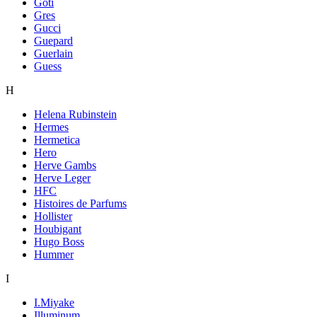
Goti
Gres
Gucci
Guepard
Guerlain
Guess
H
Helena Rubinstein
Hermes
Hermetica
Hero
Herve Gambs
Herve Leger
HFC
Histoires de Parfums
Hollister
Houbigant
Hugo Boss
Hummer
I
I.Miyake
Illuminum