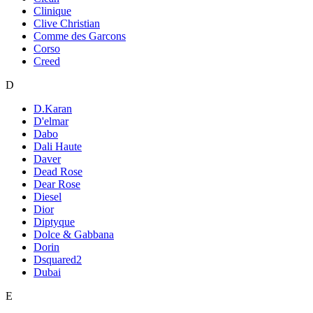
Clinique
Clive Christian
Comme des Garcons
Corso
Creed
D
D.Karan
D'elmar
Dabo
Dali Haute
Daver
Dead Rose
Dear Rose
Diesel
Dior
Diptyque
Dolce & Gabbana
Dorin
Dsquared2
Dubai
E