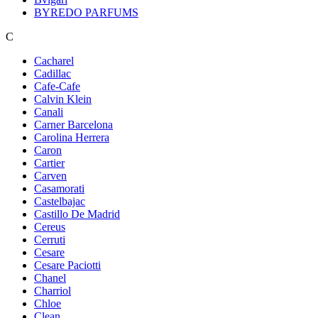
BYREDO PARFUMS
C
Cacharel
Cadillac
Cafe-Cafe
Calvin Klein
Canali
Carner Barcelona
Carolina Herrera
Caron
Cartier
Carven
Casamorati
Castelbajac
Castillo De Madrid
Cereus
Cerruti
Cesare
Cesare Paciotti
Chanel
Charriol
Chloe
Clean