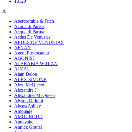
18120
A
Abercrombie & Fitch
Acqua di Parisis
Acqua di Parma
Aedas De Venustas
AEDES DE VENUSTAS
AFNAN
Agent Provocateur
AGONIST
AJ ARABIA WIDIAN
AJMAL
Alain Delon
ALEX SIMONE
Alex. McQueen
Alexandre J
Alexandrer McQueen
Alyson Oldoini
Alyssa Ashley
Amouage
AMOUROUD
Annayake
Annick Goutal