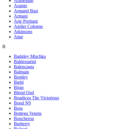
Arabesque
Aramis
Armand Basi
Armani
Arte Profumi
Atelier Cologne
Atkinsons
Attar
B
Badgley Mischka
Baldessarini
Balenciaga
Balmain
Bentley
Biehl
Bijan
Blend Oud
Boadicea The Victorious
Bond N9
Boss
Bottega Veneta
Boucheron
Burberry
Bvlgari