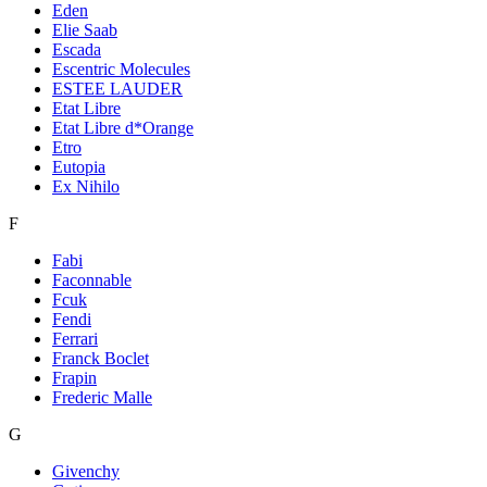
Eden
Elie Saab
Escada
Escentric Molecules
ESTEE LAUDER
Etat Libre
Etat Libre d*Orange
Etro
Eutopia
Ex Nihilo
F
Fabi
Faconnable
Fcuk
Fendi
Ferrari
Franck Boclet
Frapin
Frederic Malle
G
Givenchy