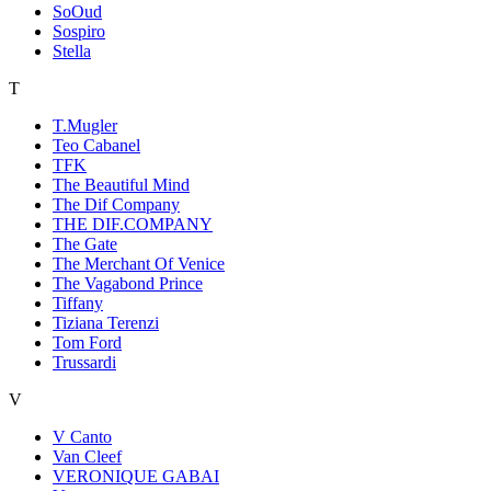
SoOud
Sospiro
Stella
T
T.Mugler
Teo Cabanel
TFK
The Beautiful Mind
The Dif Company
THE DIF.COMPANY
The Gate
The Merchant Of Venice
The Vagabond Prince
Tiffany
Tiziana Terenzi
Tom Ford
Trussardi
V
V Canto
Van Cleef
VERONIQUE GABAI