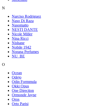
N
Narciso Rodriguez
Naso Di Raza
Nasomatto
NESTI DANTE
Nicole Miller
Nina Ricci
Nishane
Nobile 1942
Norana Perfumes
NU_BE
O
Ocean
Odejo
Odin Formmula
Okki Opus
One Direction
Ormonde Jayne
Oros
Orto Parisi