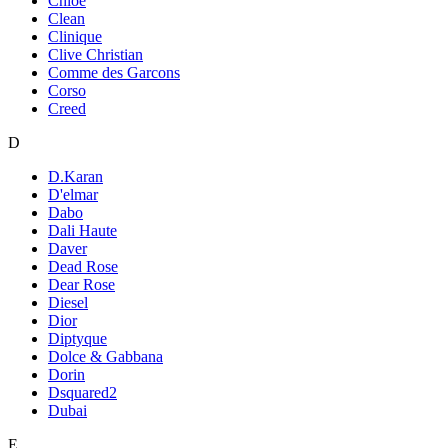
Chloe
Clean
Clinique
Clive Christian
Comme des Garcons
Corso
Creed
D
D.Karan
D'elmar
Dabo
Dali Haute
Daver
Dead Rose
Dear Rose
Diesel
Dior
Diptyque
Dolce & Gabbana
Dorin
Dsquared2
Dubai
E