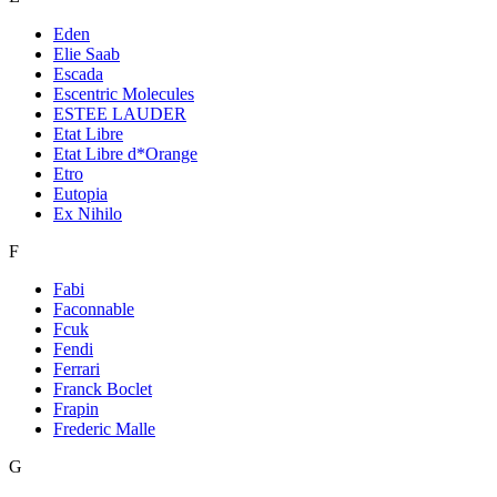
Eden
Elie Saab
Escada
Escentric Molecules
ESTEE LAUDER
Etat Libre
Etat Libre d*Orange
Etro
Eutopia
Ex Nihilo
F
Fabi
Faconnable
Fcuk
Fendi
Ferrari
Franck Boclet
Frapin
Frederic Malle
G