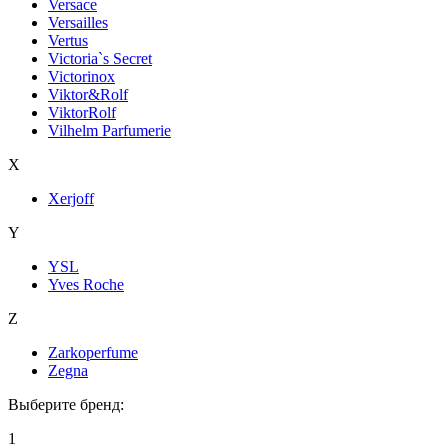
Versace
Versailles
Vertus
Victoria`s Secret
Victorinox
Viktor&Rolf
ViktorRolf
Vilhelm Parfumerie
X
Xerjoff
Y
YSL
Yves Roche
Z
Zarkoperfume
Zegna
Выберите бренд:
1