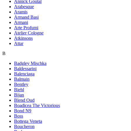
Annick Goutal
Arabesque
Aramis
Armand Basi
Armani
Arte Profumi
Atelier Cologne
Atkinsons
Attar
B
Badgley Mischka
Baldessarini
Balenciaga
Balmain
Bentley
Biehl
Bijan
Blend Oud
Boadicea The Victorious
Bond N9
Boss
Bottega Veneta
Boucheron