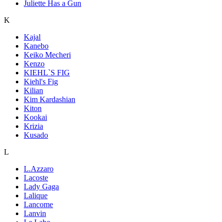
Juliette Has a Gun
K
Kajal
Kanebo
Keiko Mecheri
Kenzo
KIEHL`S FIG
Kiehl's Fig
Kilian
Kim Kardashian
Kiton
Kookai
Krizia
Kusado
L
L.Azzaro
Lacoste
Lady Gaga
Lalique
Lancome
Lanvin