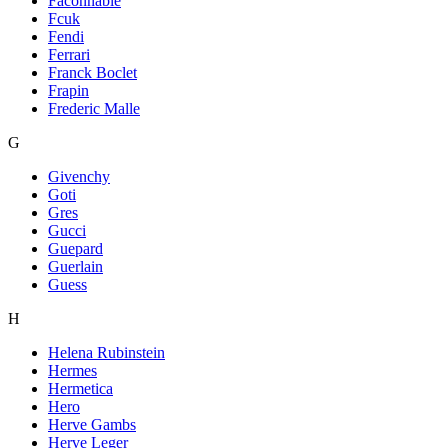
Faconnable
Fcuk
Fendi
Ferrari
Franck Boclet
Frapin
Frederic Malle
G
Givenchy
Goti
Gres
Gucci
Guepard
Guerlain
Guess
H
Helena Rubinstein
Hermes
Hermetica
Hero
Herve Gambs
Herve Leger