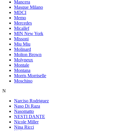
Mancera
Masque Milano
MDCI
Memo
Mercedes
Micallef
MIN New York
Missoni
Miu Miu
Molinard
Molton Brown
Molyneux
Montale
Montana
Morris Morriselle
Moschino
N
Narciso Rodriguez
Naso Di Raza
Nasomatto
NESTI DANTE
Nicole Miller
Nina Ricci