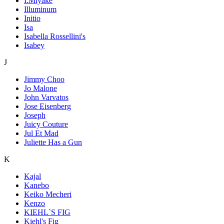
I.Miyake
Illuminum
Initio
Isa
Isabella Rossellini's
Isabey
J
Jimmy Choo
Jo Malone
John Varvatos
Jose Eisenberg
Joseph
Juicy Couture
Jul Et Mad
Juliette Has a Gun
K
Kajal
Kanebo
Keiko Mecheri
Kenzo
KIEHL`S FIG
Kiehl's Fig