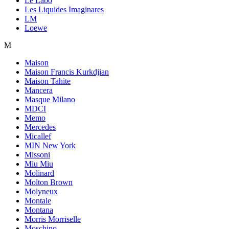
Le Labo
Les Liquides Imaginares
LM
Loewe
M
Maison
Maison Francis Kurkdjian
Maison Tahite
Mancera
Masque Milano
MDCI
Memo
Mercedes
Micallef
MIN New York
Missoni
Miu Miu
Molinard
Molton Brown
Molyneux
Montale
Montana
Morris Morriselle
Moschino