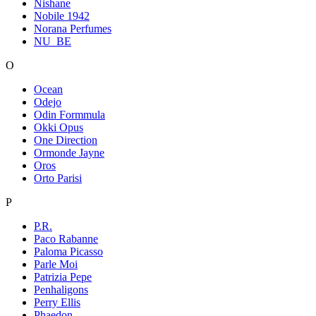
Nishane
Nobile 1942
Norana Perfumes
NU_BE
O
Ocean
Odejo
Odin Formmula
Okki Opus
One Direction
Ormonde Jayne
Oros
Orto Parisi
P
P.R.
Paco Rabanne
Paloma Picasso
Parle Moi
Patrizia Pepe
Penhaligons
Perry Ellis
Phaedon