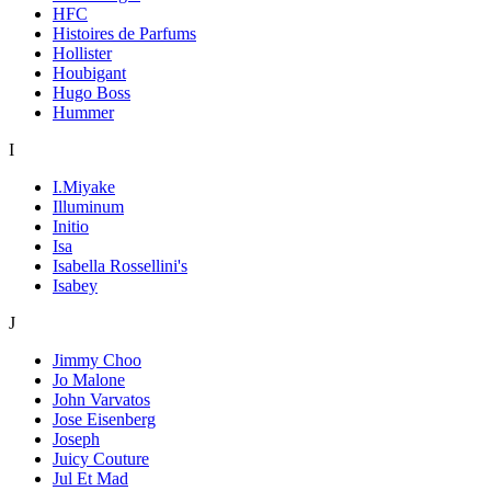
HFC
Histoires de Parfums
Hollister
Houbigant
Hugo Boss
Hummer
I
I.Miyake
Illuminum
Initio
Isa
Isabella Rossellini's
Isabey
J
Jimmy Choo
Jo Malone
John Varvatos
Jose Eisenberg
Joseph
Juicy Couture
Jul Et Mad