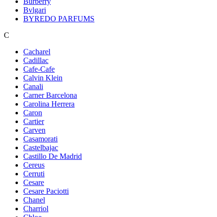
Burberry
Bvlgari
BYREDO PARFUMS
C
Cacharel
Cadillac
Cafe-Cafe
Calvin Klein
Canali
Carner Barcelona
Carolina Herrera
Caron
Cartier
Carven
Casamorati
Castelbajac
Castillo De Madrid
Cereus
Cerruti
Cesare
Cesare Paciotti
Chanel
Charriol