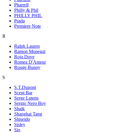
Pharrell
Philly & Phil
PHILLY PHIL
Prada
Premiere Note
R
Ralph Lauren
Ramon Monegal
Roja Dove
Romea D'Ameur
Rouge Bunny
S
S.T.Dupont
Scent Bar
Serge Lutens
Sergio Nero Boy
Shaik
Shanghai Tang
Shiseido
Sisley
Six