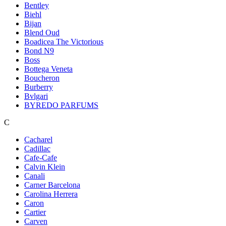
Bentley
Biehl
Bijan
Blend Oud
Boadicea The Victorious
Bond N9
Boss
Bottega Veneta
Boucheron
Burberry
Bvlgari
BYREDO PARFUMS
C
Cacharel
Cadillac
Cafe-Cafe
Calvin Klein
Canali
Carner Barcelona
Carolina Herrera
Caron
Cartier
Carven