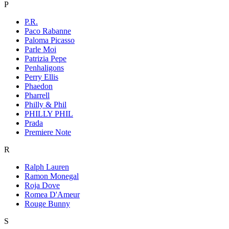
P
P.R.
Paco Rabanne
Paloma Picasso
Parle Moi
Patrizia Pepe
Penhaligons
Perry Ellis
Phaedon
Pharrell
Philly & Phil
PHILLY PHIL
Prada
Premiere Note
R
Ralph Lauren
Ramon Monegal
Roja Dove
Romea D'Ameur
Rouge Bunny
S