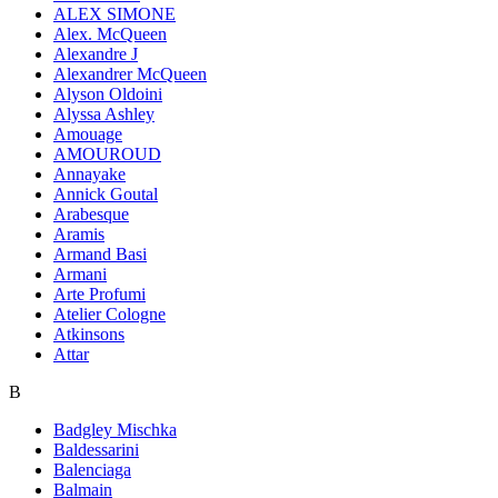
ALEX SIMONE
Alex. McQueen
Alexandre J
Alexandrer McQueen
Alyson Oldoini
Alyssa Ashley
Amouage
AMOUROUD
Annayake
Annick Goutal
Arabesque
Aramis
Armand Basi
Armani
Arte Profumi
Atelier Cologne
Atkinsons
Attar
B
Badgley Mischka
Baldessarini
Balenciaga
Balmain