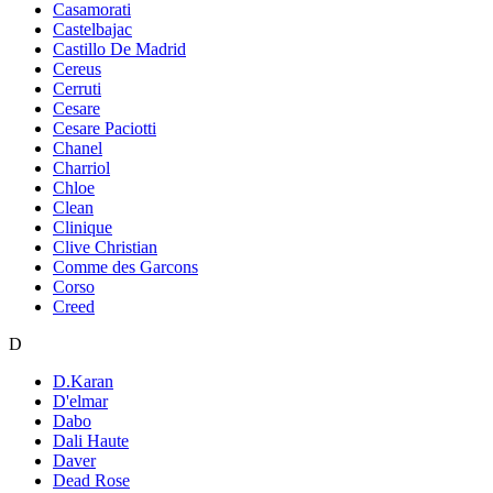
Casamorati
Castelbajac
Castillo De Madrid
Cereus
Cerruti
Cesare
Cesare Paciotti
Chanel
Charriol
Chloe
Clean
Clinique
Clive Christian
Comme des Garcons
Corso
Creed
D
D.Karan
D'elmar
Dabo
Dali Haute
Daver
Dead Rose