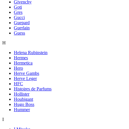
Givenchy
Goti
Gres
Gucci
Guepard
Guerlain
Guess
H
Helena Rubinstein
Hermes
Hermetica
Hero
Herve Gambs
Herve Leger
HFC
Histoires de Parfums
Hollister
Houbigant
Hugo Boss
Hummer
I