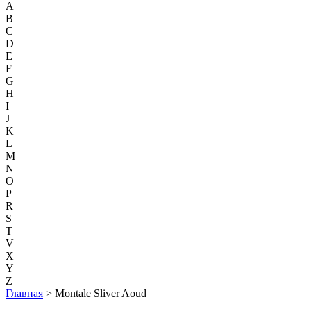
A
B
C
D
E
F
G
H
I
J
K
L
M
N
O
P
R
S
T
V
X
Y
Z
Главная
> Montale Sliver Aoud