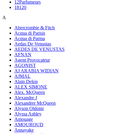
12Parfumeurs
18120
A
Abercrombie & Fitch
Acqua di Parisis
Acqua di Parma
Aedas De Venustas
AEDES DE VENUSTAS
AFNAN
Agent Provocateur
AGONIST
AJ ARABIA WIDIAN
AJMAL
Alain Delon
ALEX SIMONE
Alex. McQueen
Alexandre J
Alexandrer McQueen
Alyson Oldoini
Alyssa Ashley
Amouage
AMOUROUD
Annayake