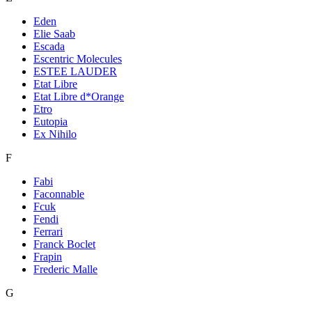
Eden
Elie Saab
Escada
Escentric Molecules
ESTEE LAUDER
Etat Libre
Etat Libre d*Orange
Etro
Eutopia
Ex Nihilo
F
Fabi
Faconnable
Fcuk
Fendi
Ferrari
Franck Boclet
Frapin
Frederic Malle
G