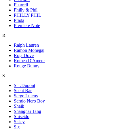
Pharrell
Philly & Phil
PHILLY PHIL
Prada
Premiere Note
R
Ralph Lauren
Ramon Monegal
Roja Dove
Romea D'Ameur
Rouge Bunny
S
S.T.Dupont
Scent Bar
Serge Lutens
Sergio Nero Boy
Shaik
Shanghai Tang
Shiseido
Sisley
Six