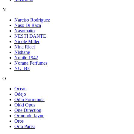
N
Narciso Rodriguez
Naso Di Raza
Nasomatto
NESTI DANTE
Nicole Miller
Nina Ricci
Nishane
Nobile 1942
Norana Perfumes
NU_BE
O
Ocean
Odejo
Odin Formmula
Okki Opus
One Direction
Ormonde Jayne
Oros
Orto Parisi