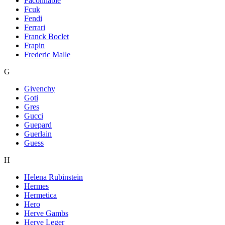
Faconnable
Fcuk
Fendi
Ferrari
Franck Boclet
Frapin
Frederic Malle
G
Givenchy
Goti
Gres
Gucci
Guepard
Guerlain
Guess
H
Helena Rubinstein
Hermes
Hermetica
Hero
Herve Gambs
Herve Leger