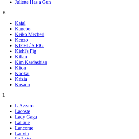
Juliette Has a Gun
K
Kajal
Kanebo
Keiko Mecheri
Kenzo
KIEHL`S FIG
Kiehl's Fig
Kilian
Kim Kardashian
Kiton
Kookai
Krizia
Kusado
L
L.Azzaro
Lacoste
Lady Gaga
Lalique
Lancome
Lanvin