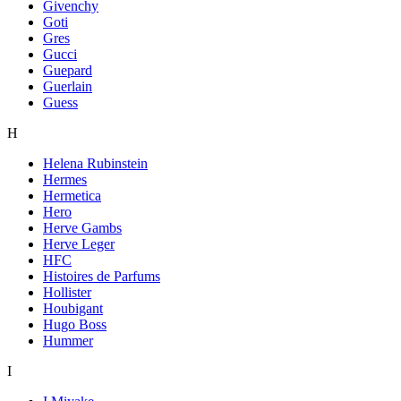
Givenchy
Goti
Gres
Gucci
Guepard
Guerlain
Guess
H
Helena Rubinstein
Hermes
Hermetica
Hero
Herve Gambs
Herve Leger
HFC
Histoires de Parfums
Hollister
Houbigant
Hugo Boss
Hummer
I