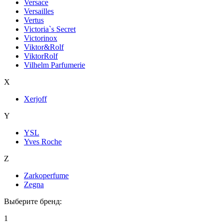
Versace
Versailles
Vertus
Victoria`s Secret
Victorinox
Viktor&Rolf
ViktorRolf
Vilhelm Parfumerie
X
Xerjoff
Y
YSL
Yves Roche
Z
Zarkoperfume
Zegna
Выберите бренд:
1