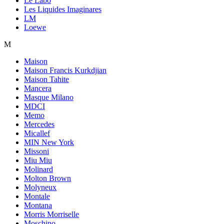
Le Labo
Les Liquides Imaginares
LM
Loewe
M
Maison
Maison Francis Kurkdjian
Maison Tahite
Mancera
Masque Milano
MDCI
Memo
Mercedes
Micallef
MIN New York
Missoni
Miu Miu
Molinard
Molton Brown
Molyneux
Montale
Montana
Morris Morriselle
Moschino