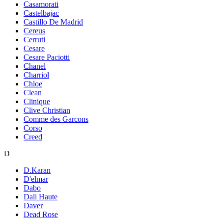
Casamorati
Castelbajac
Castillo De Madrid
Cereus
Cerruti
Cesare
Cesare Paciotti
Chanel
Charriol
Chloe
Clean
Clinique
Clive Christian
Comme des Garcons
Corso
Creed
D
D.Karan
D'elmar
Dabo
Dali Haute
Daver
Dead Rose