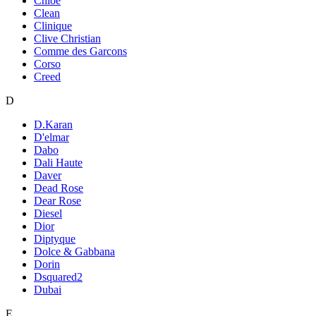
Chloe
Clean
Clinique
Clive Christian
Comme des Garcons
Corso
Creed
D
D.Karan
D'elmar
Dabo
Dali Haute
Daver
Dead Rose
Dear Rose
Diesel
Dior
Diptyque
Dolce & Gabbana
Dorin
Dsquared2
Dubai
E