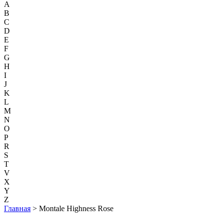
A
B
C
D
E
F
G
H
I
J
K
L
M
N
O
P
R
S
T
V
X
Y
Z
Главная
> Montale Highness Rose