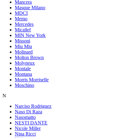
Mancera
Masque Milano
MDCI
Memo
Mercedes
Micallef
MIN New York
Missoni
Miu Miu
Molinard
Molton Brown
Molyneux
Montale
Montana
Morris Morriselle
Moschino
N
Narciso Rodriguez
Naso Di Raza
Nasomatto
NESTI DANTE
Nicole Miller
Nina Ricci