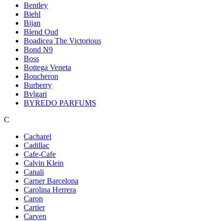
Bentley
Biehl
Bijan
Blend Oud
Boadicea The Victorious
Bond N9
Boss
Bottega Veneta
Boucheron
Burberry
Bvlgari
BYREDO PARFUMS
C
Cacharel
Cadillac
Cafe-Cafe
Calvin Klein
Canali
Carner Barcelona
Carolina Herrera
Caron
Cartier
Carven