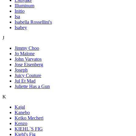
I.Miyake
Illuminum
Initio
Isa
Isabella Rossellini's
Isabey
J
Jimmy Choo
Jo Malone
John Varvatos
Jose Eisenberg
Joseph
Juicy Couture
Jul Et Mad
Juliette Has a Gun
K
Kajal
Kanebo
Keiko Mecheri
Kenzo
KIEHL`S FIG
Kiehl's Fig