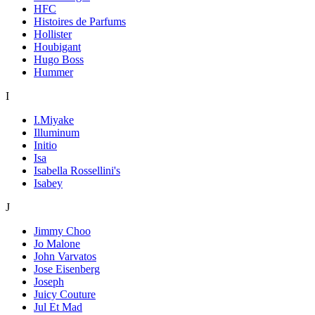
HFC
Histoires de Parfums
Hollister
Houbigant
Hugo Boss
Hummer
I
I.Miyake
Illuminum
Initio
Isa
Isabella Rossellini's
Isabey
J
Jimmy Choo
Jo Malone
John Varvatos
Jose Eisenberg
Joseph
Juicy Couture
Jul Et Mad