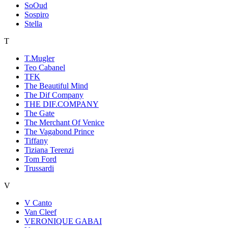
SoOud
Sospiro
Stella
T
T.Mugler
Teo Cabanel
TFK
The Beautiful Mind
The Dif Company
THE DIF.COMPANY
The Gate
The Merchant Of Venice
The Vagabond Prince
Tiffany
Tiziana Terenzi
Tom Ford
Trussardi
V
V Canto
Van Cleef
VERONIQUE GABAI