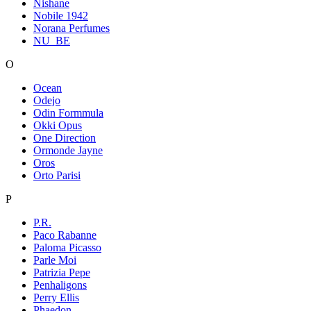
Nishane
Nobile 1942
Norana Perfumes
NU_BE
O
Ocean
Odejo
Odin Formmula
Okki Opus
One Direction
Ormonde Jayne
Oros
Orto Parisi
P
P.R.
Paco Rabanne
Paloma Picasso
Parle Moi
Patrizia Pepe
Penhaligons
Perry Ellis
Phaedon