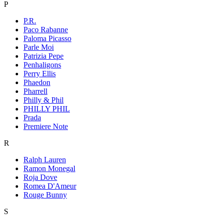
P
P.R.
Paco Rabanne
Paloma Picasso
Parle Moi
Patrizia Pepe
Penhaligons
Perry Ellis
Phaedon
Pharrell
Philly & Phil
PHILLY PHIL
Prada
Premiere Note
R
Ralph Lauren
Ramon Monegal
Roja Dove
Romea D'Ameur
Rouge Bunny
S