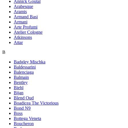
Annick Goutal
Arabesque
Aramis
Armand Basi
Armani
Arte Profumi
Atelier Cologne
Atkinsons
Attar
B
Badgley Mischka
Baldessarini
Balenciaga
Balmain
Bentley
Biehl
Bijan
Blend Oud
Boadicea The Victorious
Bond N9
Boss
Bottega Veneta
Boucheron