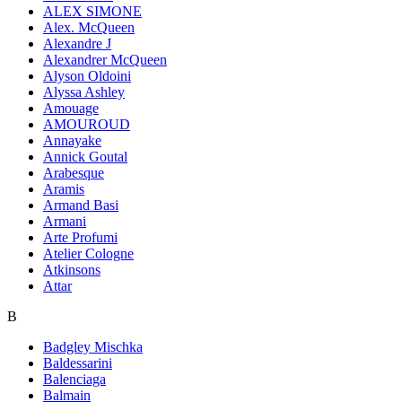
ALEX SIMONE
Alex. McQueen
Alexandre J
Alexandrer McQueen
Alyson Oldoini
Alyssa Ashley
Amouage
AMOUROUD
Annayake
Annick Goutal
Arabesque
Aramis
Armand Basi
Armani
Arte Profumi
Atelier Cologne
Atkinsons
Attar
B
Badgley Mischka
Baldessarini
Balenciaga
Balmain