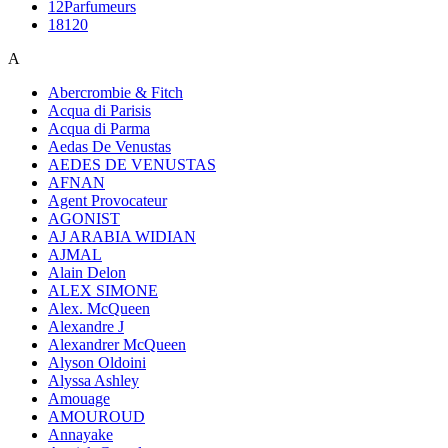
12Parfumeurs
18120
A
Abercrombie & Fitch
Acqua di Parisis
Acqua di Parma
Aedas De Venustas
AEDES DE VENUSTAS
AFNAN
Agent Provocateur
AGONIST
AJ ARABIA WIDIAN
AJMAL
Alain Delon
ALEX SIMONE
Alex. McQueen
Alexandre J
Alexandrer McQueen
Alyson Oldoini
Alyssa Ashley
Amouage
AMOUROUD
Annayake