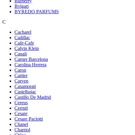
Burberry
Bvlgari
BYREDO PARFUMS
C
Cacharel
Cadillac
Cafe-Cafe
Calvin Klein
Canali
Carner Barcelona
Carolina Herrera
Caron
Cartier
Carven
Casamorati
Castelbajac
Castillo De Madrid
Cereus
Cerruti
Cesare
Cesare Paciotti
Chanel
Charriol