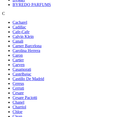
BYREDO PARFUMS
C
Cacharel
Cadillac
Cafe-Cafe
Calvin Klein
Canali
Carner Barcelona
Carolina Herrera
Caron
Cartier
Carven
Casamorati
Castelbajac
Castillo De Madrid
Cereus
Cerruti
Cesare
Cesare Paciotti
Chanel
Charriol
Chloe
Clean