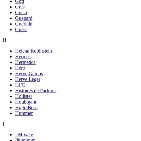
Goti
Gres
Gucci
Guepard
Guerlain
Guess
H
Helena Rubinstein
Hermes
Hermetica
Hero
Herve Gambs
Herve Leger
HFC
Histoires de Parfums
Hollister
Houbigant
Hugo Boss
Hummer
I
I.Miyake
Illuminum