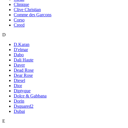
Clinique
Clive Christian
Comme des Garcons
Corso
Creed
D
D.Karan
D'elmar
Dabo
Dali Haute
Daver
Dead Rose
Dear Rose
Diesel
Dior
Diptyque
Dolce & Gabbana
Dorin
Dsquared2
Dubai
E