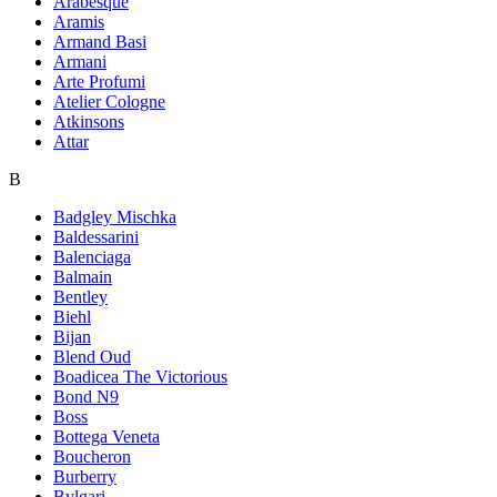
Arabesque
Aramis
Armand Basi
Armani
Arte Profumi
Atelier Cologne
Atkinsons
Attar
B
Badgley Mischka
Baldessarini
Balenciaga
Balmain
Bentley
Biehl
Bijan
Blend Oud
Boadicea The Victorious
Bond N9
Boss
Bottega Veneta
Boucheron
Burberry
Bvlgari