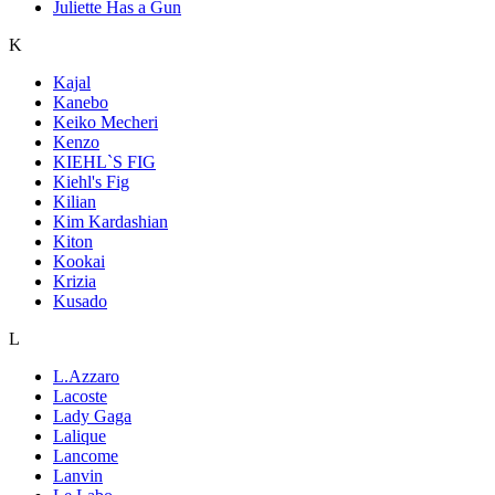
Juliette Has a Gun
K
Kajal
Kanebo
Keiko Mecheri
Kenzo
KIEHL`S FIG
Kiehl's Fig
Kilian
Kim Kardashian
Kiton
Kookai
Krizia
Kusado
L
L.Azzaro
Lacoste
Lady Gaga
Lalique
Lancome
Lanvin