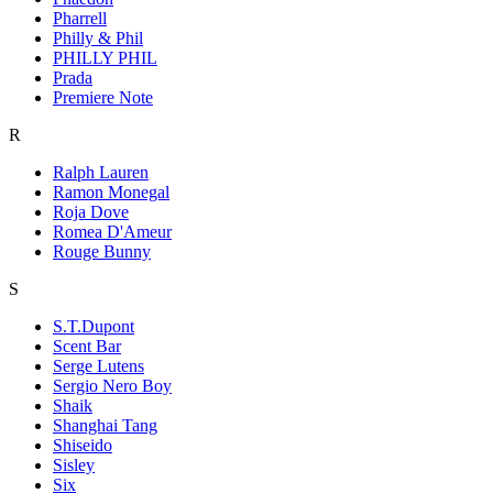
Pharrell
Philly & Phil
PHILLY PHIL
Prada
Premiere Note
R
Ralph Lauren
Ramon Monegal
Roja Dove
Romea D'Ameur
Rouge Bunny
S
S.T.Dupont
Scent Bar
Serge Lutens
Sergio Nero Boy
Shaik
Shanghai Tang
Shiseido
Sisley
Six