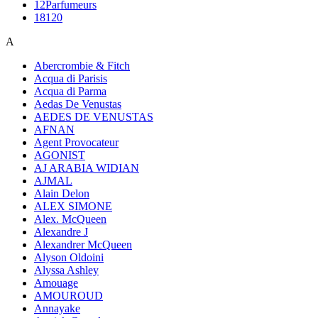
12Parfumeurs
18120
A
Abercrombie & Fitch
Acqua di Parisis
Acqua di Parma
Aedas De Venustas
AEDES DE VENUSTAS
AFNAN
Agent Provocateur
AGONIST
AJ ARABIA WIDIAN
AJMAL
Alain Delon
ALEX SIMONE
Alex. McQueen
Alexandre J
Alexandrer McQueen
Alyson Oldoini
Alyssa Ashley
Amouage
AMOUROUD
Annayake