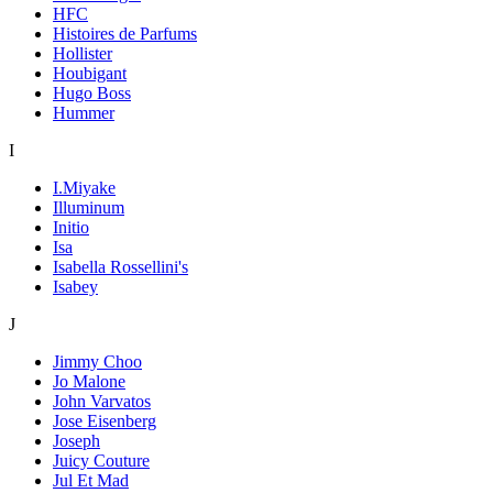
HFC
Histoires de Parfums
Hollister
Houbigant
Hugo Boss
Hummer
I
I.Miyake
Illuminum
Initio
Isa
Isabella Rossellini's
Isabey
J
Jimmy Choo
Jo Malone
John Varvatos
Jose Eisenberg
Joseph
Juicy Couture
Jul Et Mad