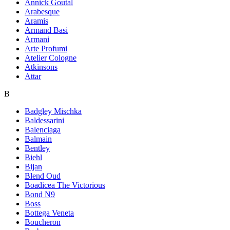
Annick Goutal
Arabesque
Aramis
Armand Basi
Armani
Arte Profumi
Atelier Cologne
Atkinsons
Attar
B
Badgley Mischka
Baldessarini
Balenciaga
Balmain
Bentley
Biehl
Bijan
Blend Oud
Boadicea The Victorious
Bond N9
Boss
Bottega Veneta
Boucheron