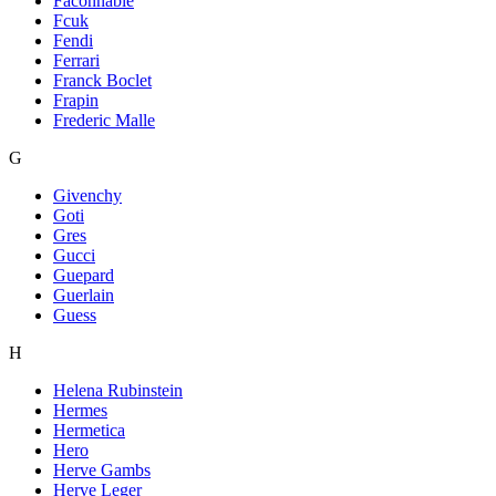
Faconnable
Fcuk
Fendi
Ferrari
Franck Boclet
Frapin
Frederic Malle
G
Givenchy
Goti
Gres
Gucci
Guepard
Guerlain
Guess
H
Helena Rubinstein
Hermes
Hermetica
Hero
Herve Gambs
Herve Leger