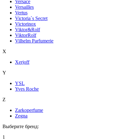
Versace
Versailles
Vertus
Victoria`s Secret
Victorinox
Viktor&Rolf
ViktorRolf
Vilhelm Parfumerie
X
Xerjoff
Y
YSL
Yves Roche
Z
Zarkoperfume
Zegna
Выберите бренд:
1