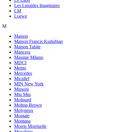
Le Labo
Les Liquides Imaginares
LM
Loewe
M
Maison
Maison Francis Kurkdjian
Maison Tahite
Mancera
Masque Milano
MDCI
Memo
Mercedes
Micallef
MIN New York
Missoni
Miu Miu
Molinard
Molton Brown
Molyneux
Montale
Montana
Morris Morriselle
Moschino