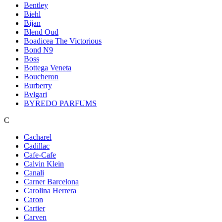
Bentley
Biehl
Bijan
Blend Oud
Boadicea The Victorious
Bond N9
Boss
Bottega Veneta
Boucheron
Burberry
Bvlgari
BYREDO PARFUMS
C
Cacharel
Cadillac
Cafe-Cafe
Calvin Klein
Canali
Carner Barcelona
Carolina Herrera
Caron
Cartier
Carven