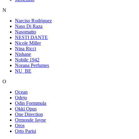
N
Narciso Rodriguez
Naso Di Raza
Nasomatto
NESTI DANTE
Nicole Miller
Nina Ricci
Nishane
Nobile 1942
Norana Perfumes
NU_BE
O
Ocean
Odejo
Odin Formmula
Okki Opus
One Direction
Ormonde Jayne
Oros
Orto Parisi