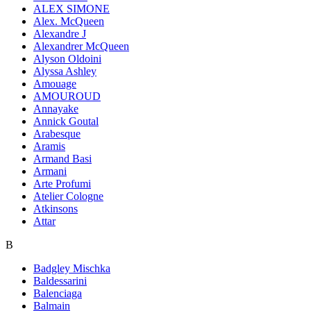
ALEX SIMONE
Alex. McQueen
Alexandre J
Alexandrer McQueen
Alyson Oldoini
Alyssa Ashley
Amouage
AMOUROUD
Annayake
Annick Goutal
Arabesque
Aramis
Armand Basi
Armani
Arte Profumi
Atelier Cologne
Atkinsons
Attar
B
Badgley Mischka
Baldessarini
Balenciaga
Balmain