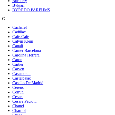
Burberry
Bvlgari
BYREDO PARFUMS
C
Cacharel
Cadillac
Cafe-Cafe
Calvin Klein
Canali
Carner Barcelona
Carolina Herrera
Caron
Cartier
Carven
Casamorati
Castelbajac
Castillo De Madrid
Cereus
Cerruti
Cesare
Cesare Paciotti
Chanel
Charriol