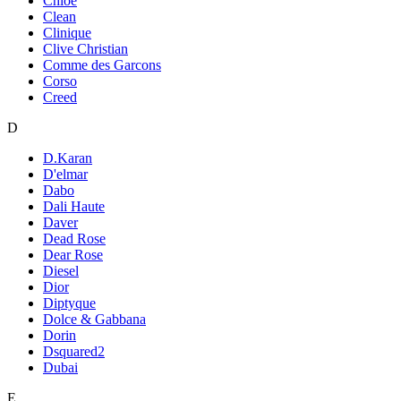
Chloe
Clean
Clinique
Clive Christian
Comme des Garcons
Corso
Creed
D
D.Karan
D'elmar
Dabo
Dali Haute
Daver
Dead Rose
Dear Rose
Diesel
Dior
Diptyque
Dolce & Gabbana
Dorin
Dsquared2
Dubai
E