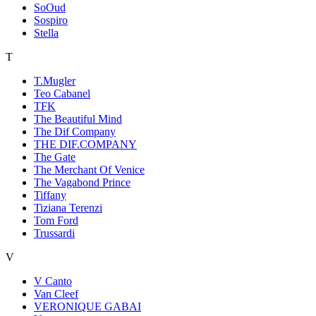
SoOud
Sospiro
Stella
T
T.Mugler
Teo Cabanel
TFK
The Beautiful Mind
The Dif Company
THE DIF.COMPANY
The Gate
The Merchant Of Venice
The Vagabond Prince
Tiffany
Tiziana Terenzi
Tom Ford
Trussardi
V
V Canto
Van Cleef
VERONIQUE GABAI