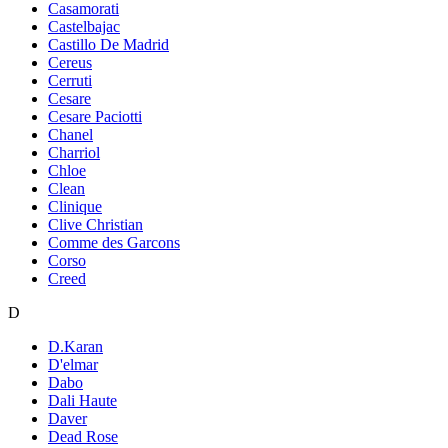
Casamorati
Castelbajac
Castillo De Madrid
Cereus
Cerruti
Cesare
Cesare Paciotti
Chanel
Charriol
Chloe
Clean
Clinique
Clive Christian
Comme des Garcons
Corso
Creed
D
D.Karan
D'elmar
Dabo
Dali Haute
Daver
Dead Rose