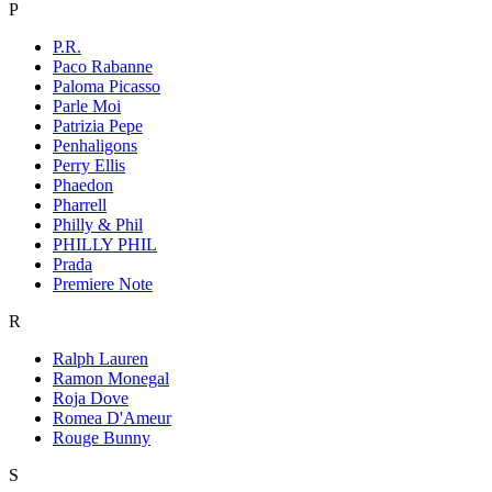
P
P.R.
Paco Rabanne
Paloma Picasso
Parle Moi
Patrizia Pepe
Penhaligons
Perry Ellis
Phaedon
Pharrell
Philly & Phil
PHILLY PHIL
Prada
Premiere Note
R
Ralph Lauren
Ramon Monegal
Roja Dove
Romea D'Ameur
Rouge Bunny
S