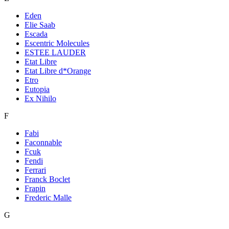
Eden
Elie Saab
Escada
Escentric Molecules
ESTEE LAUDER
Etat Libre
Etat Libre d*Orange
Etro
Eutopia
Ex Nihilo
F
Fabi
Faconnable
Fcuk
Fendi
Ferrari
Franck Boclet
Frapin
Frederic Malle
G