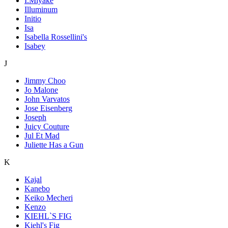
I.Miyake
Illuminum
Initio
Isa
Isabella Rossellini's
Isabey
J
Jimmy Choo
Jo Malone
John Varvatos
Jose Eisenberg
Joseph
Juicy Couture
Jul Et Mad
Juliette Has a Gun
K
Kajal
Kanebo
Keiko Mecheri
Kenzo
KIEHL`S FIG
Kiehl's Fig