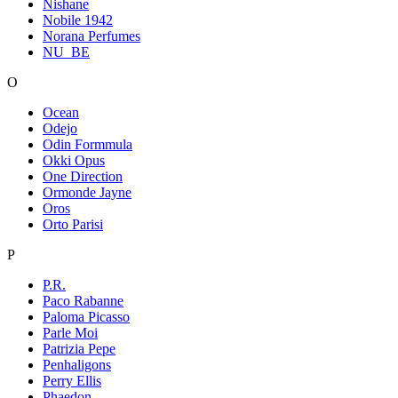
Nishane
Nobile 1942
Norana Perfumes
NU_BE
O
Ocean
Odejo
Odin Formmula
Okki Opus
One Direction
Ormonde Jayne
Oros
Orto Parisi
P
P.R.
Paco Rabanne
Paloma Picasso
Parle Moi
Patrizia Pepe
Penhaligons
Perry Ellis
Phaedon