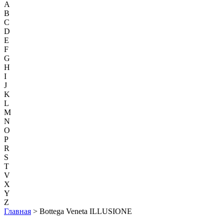
A
B
C
D
E
F
G
H
I
J
K
L
M
N
O
P
R
S
T
V
X
Y
Z
Главная
> Bottega Veneta ILLUSIONE