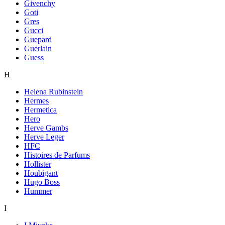
Givenchy
Goti
Gres
Gucci
Guepard
Guerlain
Guess
H
Helena Rubinstein
Hermes
Hermetica
Hero
Herve Gambs
Herve Leger
HFC
Histoires de Parfums
Hollister
Houbigant
Hugo Boss
Hummer
I