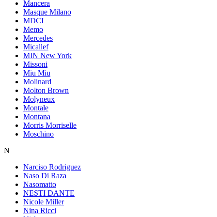
Mancera
Masque Milano
MDCI
Memo
Mercedes
Micallef
MIN New York
Missoni
Miu Miu
Molinard
Molton Brown
Molyneux
Montale
Montana
Morris Morriselle
Moschino
N
Narciso Rodriguez
Naso Di Raza
Nasomatto
NESTI DANTE
Nicole Miller
Nina Ricci