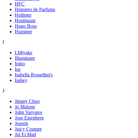
HFC
Histoires de Parfums
Hollister
Houbigant
Hugo Boss
Hummer
I
I.Miyake
Illuminum
Initio
Isa
Isabella Rossellini's
Isabey
J
Jimmy Choo
Jo Malone
John Varvatos
Jose Eisenberg
Joseph
Juicy Couture
Jul Et Mad