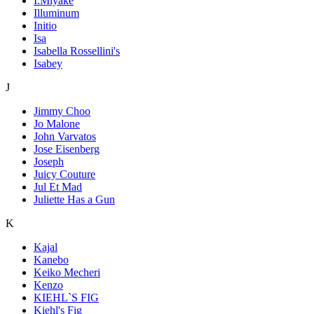
I.Miyake
Illuminum
Initio
Isa
Isabella Rossellini's
Isabey
J
Jimmy Choo
Jo Malone
John Varvatos
Jose Eisenberg
Joseph
Juicy Couture
Jul Et Mad
Juliette Has a Gun
K
Kajal
Kanebo
Keiko Mecheri
Kenzo
KIEHL`S FIG
Kiehl's Fig