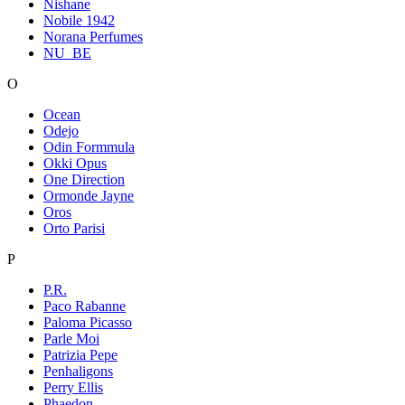
Nishane
Nobile 1942
Norana Perfumes
NU_BE
O
Ocean
Odejo
Odin Formmula
Okki Opus
One Direction
Ormonde Jayne
Oros
Orto Parisi
P
P.R.
Paco Rabanne
Paloma Picasso
Parle Moi
Patrizia Pepe
Penhaligons
Perry Ellis
Phaedon