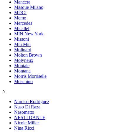
Mancera
Masque Milano
MDCI
Memo
Mercedes
Micallef
MIN New York
Missoni
Miu Miu
Molinard
Molton Brown
Molyneux
Montale
Montana
Morris Morriselle
Moschino
N
Narciso Rodriguez
Naso Di Raza
Nasomatto
NESTI DANTE
Nicole Miller
Nina Ricci