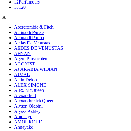
12Parfumeurs
18120
A
Abercrombie & Fitch
Acqua di Parisis
Acqua di Parma
Aedas De Venustas
AEDES DE VENUSTAS
AFNAN
Agent Provocateur
AGONIST
AJ ARABIA WIDIAN
AJMAL
Alain Delon
ALEX SIMONE
Alex. McQueen
Alexandre J
Alexandrer McQueen
Alyson Oldoini
Alyssa Ashley
Amouage
AMOUROUD
Annayake