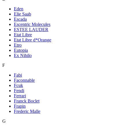
Eden
Elie Saab
Escada
Escentric Molecules
ESTEE LAUDER
Etat Libre
Etat Libre d*Orange
Etro
Eutopia
Ex Nihilo
F
Fabi
Faconnable
Fcuk
Fendi
Ferrari
Franck Boclet
Frapin
Frederic Malle
G