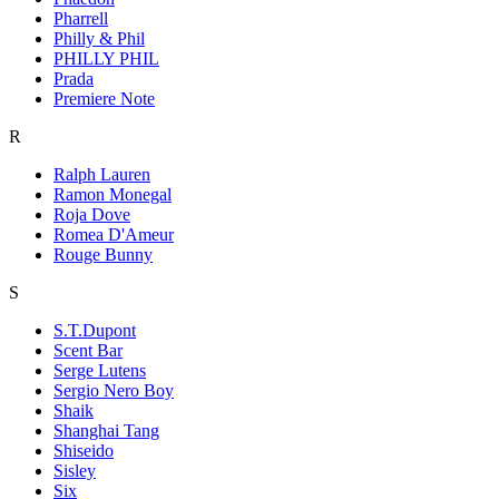
Pharrell
Philly & Phil
PHILLY PHIL
Prada
Premiere Note
R
Ralph Lauren
Ramon Monegal
Roja Dove
Romea D'Ameur
Rouge Bunny
S
S.T.Dupont
Scent Bar
Serge Lutens
Sergio Nero Boy
Shaik
Shanghai Tang
Shiseido
Sisley
Six