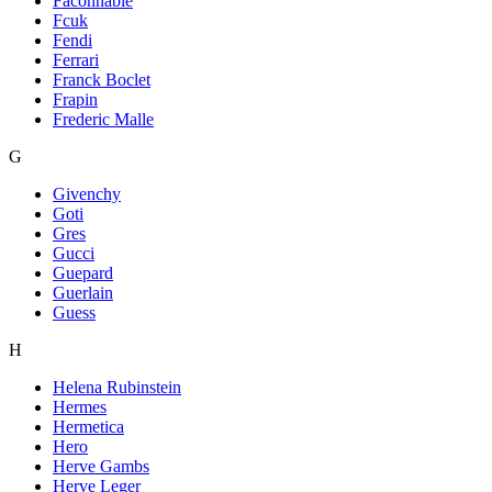
Faconnable
Fcuk
Fendi
Ferrari
Franck Boclet
Frapin
Frederic Malle
G
Givenchy
Goti
Gres
Gucci
Guepard
Guerlain
Guess
H
Helena Rubinstein
Hermes
Hermetica
Hero
Herve Gambs
Herve Leger