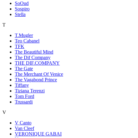
SoOud
Sospiro
Stella
T
T.Mugler
Teo Cabanel
TFK
The Beautiful Mind
The Dif Company
THE DIF.COMPANY
The Gate
The Merchant Of Venice
The Vagabond Prince
Tiffany
Tiziana Terenzi
Tom Ford
Trussardi
V
V Canto
Van Cleef
VERONIQUE GABAI