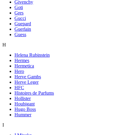
Givenchy
Goti
Gres
Gucci
Guepard
Guerlain
Guess
H
Helena Rubinstein
Hermes
Hermetica
Hero
Herve Gambs
Herve Leger
HFC
Histoires de Parfums
Hollister
Houbigant
Hugo Boss
Hummer
I