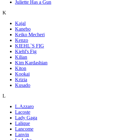
Juliette Has a Gun
K
Kajal
Kanebo
Keiko Mecheri
Kenzo
KIEHL`S FIG
Kiehl's Fig
Kilian
Kim Kardashian
Kiton
Kookai
Krizia
Kusado
L
L.Azzaro
Lacoste
Lady Gaga
Lalique
Lancome
Lanvin