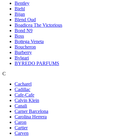
Bentley
Biehl
Bijan
Blend Oud
Boadicea The Victorious
Bond N9
Boss
Bottega Veneta
Boucheron
Burberry
Bvlgari
BYREDO PARFUMS
C
Cacharel
Cadillac
Cafe-Cafe
Calvin Klein
Canali
Carner Barcelona
Carolina Herrera
Caron
Cartier
Carven