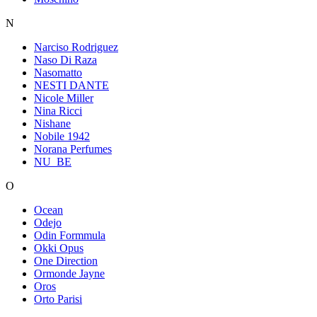
N
Narciso Rodriguez
Naso Di Raza
Nasomatto
NESTI DANTE
Nicole Miller
Nina Ricci
Nishane
Nobile 1942
Norana Perfumes
NU_BE
O
Ocean
Odejo
Odin Formmula
Okki Opus
One Direction
Ormonde Jayne
Oros
Orto Parisi