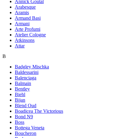
Annick Goutal
Arabesque
Aramis
Armand Basi
Armani
Arte Profumi
Atelier Cologne
Atkinsons
Attar
B
Badgley Mischka
Baldessarini
Balenciaga
Balmain
Bentley
Biehl
Bijan
Blend Oud
Boadicea The Victorious
Bond N9
Boss
Bottega Veneta
Boucheron