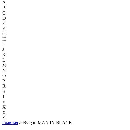
A
B
C
D
E
F
G
H
I
J
K
L
M
N
O
P
R
S
T
V
X
Y
Z
Главная
> Bvlgari MAN IN BLACK