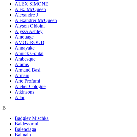
ALEX SIMONE
Alex. McQueen
Alexandre J
Alexandrer McQueen
Alyson Oldoini
Alyssa Ashley
Amouage
AMOUROUD
Annayake
Annick Goutal
Arabesque
Aramis
Armand Basi
Armani
Arte Profumi
Atelier Cologne
Atkinsons
Attar
B
Badgley Mischka
Baldessarini
Balenciaga
Balmain