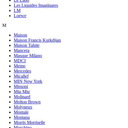
Le Labo
Les Liquides Imaginares
LM
Loewe
M
Maison
Maison Francis Kurkdjian
Maison Tahite
Mancera
Masque Milano
MDCI
Memo
Mercedes
Micallef
MIN New York
Missoni
Miu Miu
Molinard
Molton Brown
Molyneux
Montale
Montana
Morris Morriselle
Moschino