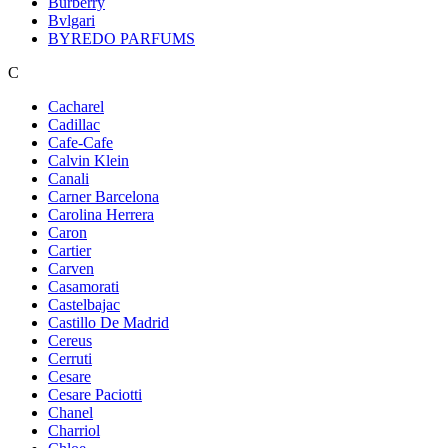
Burberry
Bvlgari
BYREDO PARFUMS
C
Cacharel
Cadillac
Cafe-Cafe
Calvin Klein
Canali
Carner Barcelona
Carolina Herrera
Caron
Cartier
Carven
Casamorati
Castelbajac
Castillo De Madrid
Cereus
Cerruti
Cesare
Cesare Paciotti
Chanel
Charriol