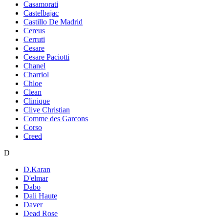
Casamorati
Castelbajac
Castillo De Madrid
Cereus
Cerruti
Cesare
Cesare Paciotti
Chanel
Charriol
Chloe
Clean
Clinique
Clive Christian
Comme des Garcons
Corso
Creed
D
D.Karan
D'elmar
Dabo
Dali Haute
Daver
Dead Rose