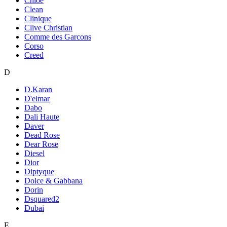
Chloe
Clean
Clinique
Clive Christian
Comme des Garcons
Corso
Creed
D
D.Karan
D'elmar
Dabo
Dali Haute
Daver
Dead Rose
Dear Rose
Diesel
Dior
Diptyque
Dolce & Gabbana
Dorin
Dsquared2
Dubai
E