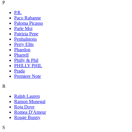
P
P.R.
Paco Rabanne
Paloma Picasso
Parle Moi
Patrizia Pepe
Penhaligons
Perry Ellis
Phaedon
Pharrell
Philly & Phil
PHILLY PHIL
Prada
Premiere Note
R
Ralph Lauren
Ramon Monegal
Roja Dove
Romea D'Ameur
Rouge Bunny
S