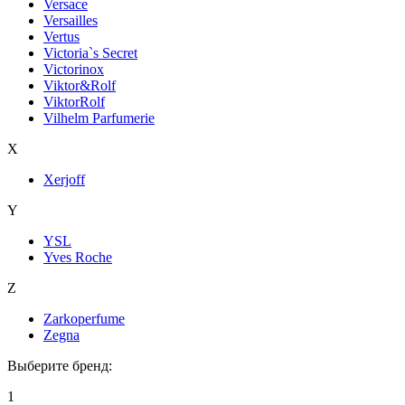
Versace
Versailles
Vertus
Victoria`s Secret
Victorinox
Viktor&Rolf
ViktorRolf
Vilhelm Parfumerie
X
Xerjoff
Y
YSL
Yves Roche
Z
Zarkoperfume
Zegna
Выберите бренд:
1