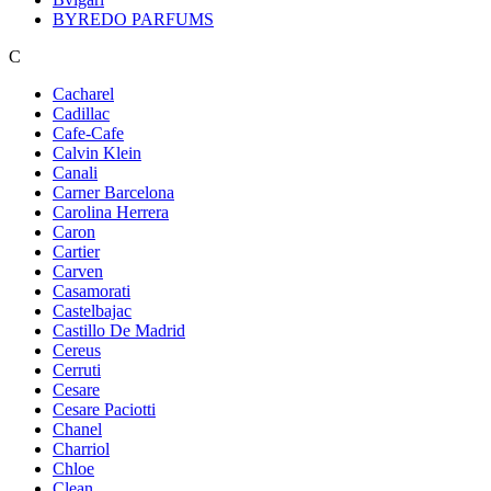
BYREDO PARFUMS
C
Cacharel
Cadillac
Cafe-Cafe
Calvin Klein
Canali
Carner Barcelona
Carolina Herrera
Caron
Cartier
Carven
Casamorati
Castelbajac
Castillo De Madrid
Cereus
Cerruti
Cesare
Cesare Paciotti
Chanel
Charriol
Chloe
Clean