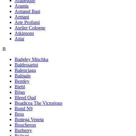
Arabesque
Aramis
Armand Basi
Armani
Arte Profumi
Atelier Cologne
Atkinsons
Attar
B
Badgley Mischka
Baldessarini
Balenciaga
Balmain
Bentley
Biehl
Bijan
Blend Oud
Boadicea The Victorious
Bond N9
Boss
Bottega Veneta
Boucheron
Burberry
Bvlgari