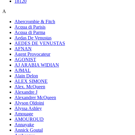
18120
A
Abercrombie & Fitch
Acqua di Parisis
Acqua di Parma
Aedas De Venustas
AEDES DE VENUSTAS
AFNAN
Agent Provocateur
AGONIST
AJ ARABIA WIDIAN
AJMAL
Alain Delon
ALEX SIMONE
Alex. McQueen
Alexandre J
Alexandrer McQueen
Alyson Oldoini
Alyssa Ashley
Amouage
AMOUROUD
Annayake
Annick Goutal