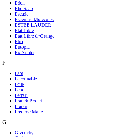
Eden
Elie Saab
Escada
Escentric Molecules
ESTEE LAUDER
Etat Libre
Etat Libre d*Orange
Etro
Eutopia
Ex Nihilo
F
Fabi
Faconnable
Fcuk
Fendi
Ferrari
Franck Boclet
Frapin
Frederic Malle
G
Givenchy