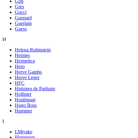
Goti
Gres
Gucci
Guepard
Guerlain
Guess
H
Helena Rubinstein
Hermes
Hermetica
Hero
Herve Gambs
Herve Leger
HFC
Histoires de Parfums
Hollister
Houbigant
Hugo Boss
Hummer
I
I.Miyake
Illuminum