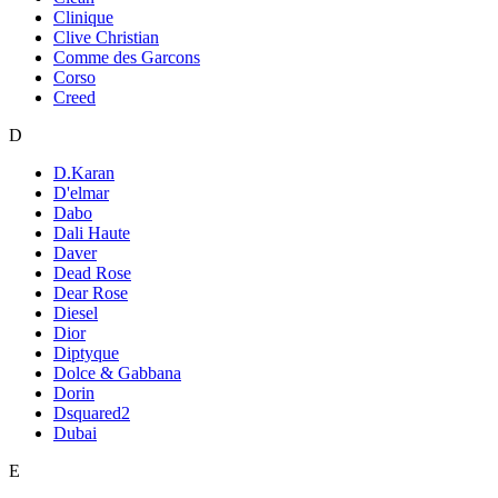
Clinique
Clive Christian
Comme des Garcons
Corso
Creed
D
D.Karan
D'elmar
Dabo
Dali Haute
Daver
Dead Rose
Dear Rose
Diesel
Dior
Diptyque
Dolce & Gabbana
Dorin
Dsquared2
Dubai
E