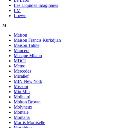
Le Labo
Les Liquides Imaginares
LM
Loewe
M
Maison
Maison Francis Kurkdjian
Maison Tahite
Mancera
Masque Milano
MDCI
Memo
Mercedes
Micallef
MIN New York
Missoni
Miu Miu
Molinard
Molton Brown
Molyneux
Montale
Montana
Morris Morriselle
Moschino