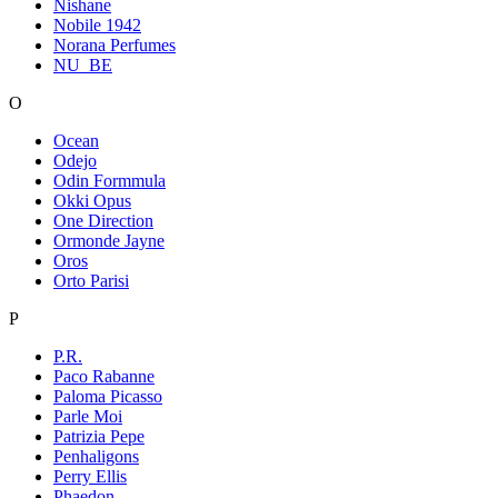
Nishane
Nobile 1942
Norana Perfumes
NU_BE
O
Ocean
Odejo
Odin Formmula
Okki Opus
One Direction
Ormonde Jayne
Oros
Orto Parisi
P
P.R.
Paco Rabanne
Paloma Picasso
Parle Moi
Patrizia Pepe
Penhaligons
Perry Ellis
Phaedon