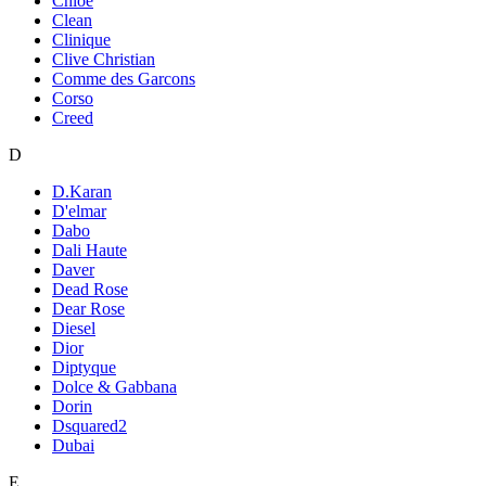
Chloe
Clean
Clinique
Clive Christian
Comme des Garcons
Corso
Creed
D
D.Karan
D'elmar
Dabo
Dali Haute
Daver
Dead Rose
Dear Rose
Diesel
Dior
Diptyque
Dolce & Gabbana
Dorin
Dsquared2
Dubai
E