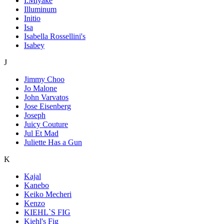
I.Miyake
Illuminum
Initio
Isa
Isabella Rossellini's
Isabey
J
Jimmy Choo
Jo Malone
John Varvatos
Jose Eisenberg
Joseph
Juicy Couture
Jul Et Mad
Juliette Has a Gun
K
Kajal
Kanebo
Keiko Mecheri
Kenzo
KIEHL`S FIG
Kiehl's Fig