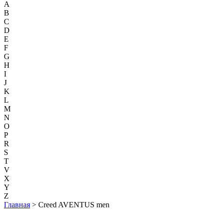
A
B
C
D
E
F
G
H
I
J
K
L
M
N
O
P
R
S
T
V
X
Y
Z
Главная
> Creed AVENTUS men