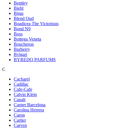
Bentley
Biehl
Bijan
Blend Oud
Boadicea The Victorious
Bond N9
Boss
Bottega Veneta
Boucheron
Burberry
Bvlgari
BYREDO PARFUMS
C
Cacharel
Cadillac
Cafe-Cafe
Calvin Klein
Canali
Carner Barcelona
Carolina Herrera
Caron
Cartier
Carven