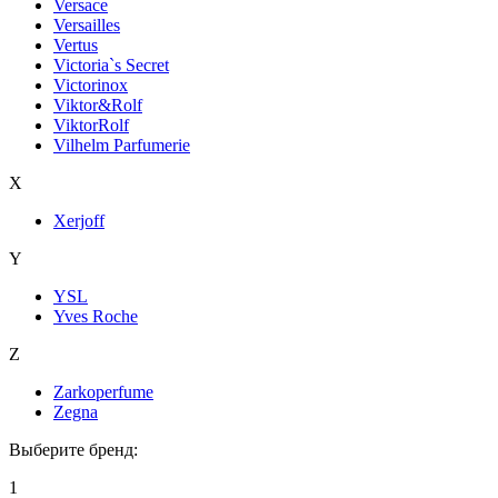
Versace
Versailles
Vertus
Victoria`s Secret
Victorinox
Viktor&Rolf
ViktorRolf
Vilhelm Parfumerie
X
Xerjoff
Y
YSL
Yves Roche
Z
Zarkoperfume
Zegna
Выберите бренд:
1