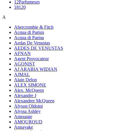
12Parfumeurs
18120
A
Abercrombie & Fitch
Acqua di Parisis
Acqua di Parma
Aedas De Venustas
AEDES DE VENUSTAS
AFNAN
Agent Provocateur
AGONIST
AJ ARABIA WIDIAN
AJMAL
Alain Delon
ALEX SIMONE
Alex. McQueen
Alexandre J
Alexandrer McQueen
Alyson Oldoini
Alyssa Ashley
Amouage
AMOUROUD
Annayake