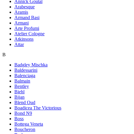
Annick Goutal
Arabesque
Aramis
Armand Basi
Armani
Arte Profumi
Atelier Cologne
Atkinsons
Attar
B
Badgley Mischka
Baldessarini
Balenciaga
Balmain
Bentley
Biehl
Bijan
Blend Oud
Boadicea The Victorious
Bond N9
Boss
Bottega Veneta
Boucheron