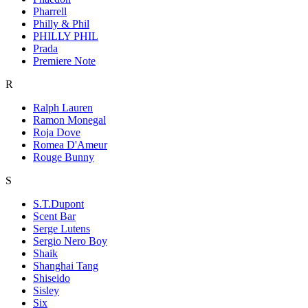
Pharrell
Philly & Phil
PHILLY PHIL
Prada
Premiere Note
R
Ralph Lauren
Ramon Monegal
Roja Dove
Romea D'Ameur
Rouge Bunny
S
S.T.Dupont
Scent Bar
Serge Lutens
Sergio Nero Boy
Shaik
Shanghai Tang
Shiseido
Sisley
Six