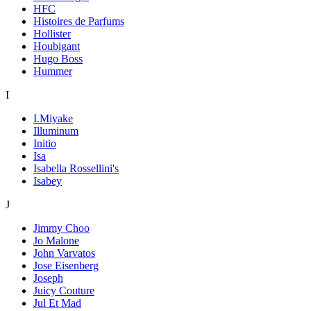
HFC
Histoires de Parfums
Hollister
Houbigant
Hugo Boss
Hummer
I
I.Miyake
Illuminum
Initio
Isa
Isabella Rossellini's
Isabey
J
Jimmy Choo
Jo Malone
John Varvatos
Jose Eisenberg
Joseph
Juicy Couture
Jul Et Mad