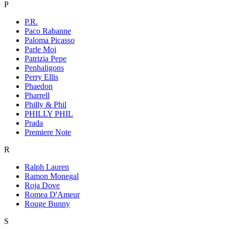
P
P.R.
Paco Rabanne
Paloma Picasso
Parle Moi
Patrizia Pepe
Penhaligons
Perry Ellis
Phaedon
Pharrell
Philly & Phil
PHILLY PHIL
Prada
Premiere Note
R
Ralph Lauren
Ramon Monegal
Roja Dove
Romea D'Ameur
Rouge Bunny
S