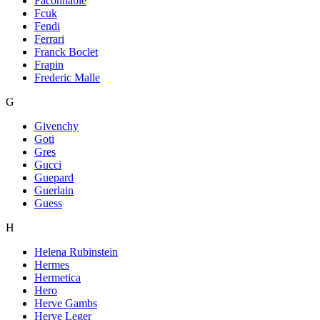
Faconnable
Fcuk
Fendi
Ferrari
Franck Boclet
Frapin
Frederic Malle
G
Givenchy
Goti
Gres
Gucci
Guepard
Guerlain
Guess
H
Helena Rubinstein
Hermes
Hermetica
Hero
Herve Gambs
Herve Leger