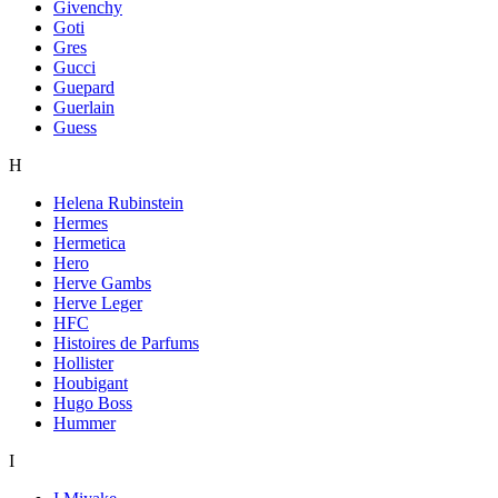
Givenchy
Goti
Gres
Gucci
Guepard
Guerlain
Guess
H
Helena Rubinstein
Hermes
Hermetica
Hero
Herve Gambs
Herve Leger
HFC
Histoires de Parfums
Hollister
Houbigant
Hugo Boss
Hummer
I