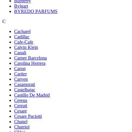
Burberry
Bvlgari
BYREDO PARFUMS
C
Cacharel
Cadillac
Cafe-Cafe
Calvin Klein
Canali
Carner Barcelona
Carolina Herrera
Caron
Cartier
Carven
Casamorati
Castelbajac
Castillo De Madrid
Cereus
Cerruti
Cesare
Cesare Paciotti
Chanel
Charriol