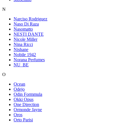
N
Narciso Rodriguez
Naso Di Raza
Nasomatto
NESTI DANTE
Nicole Miller
Nina Ricci
Nishane
Nobile 1942
Norana Perfumes
NU_BE
O
Ocean
Odejo
Odin Formmula
Okki Opus
One Direction
Ormonde Jayne
Oros
Orto Parisi