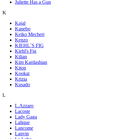
Juliette Has a Gun
K
Kajal
Kanebo
Keiko Mecheri
Kenzo
KIEHL`S FIG
Kiehl's Fig
Kilian
Kim Kardashian
Kiton
Kookai
Krizia
Kusado
L
L.Azzaro
Lacoste
Lady Gaga
Lalique
Lancome
Lanvin