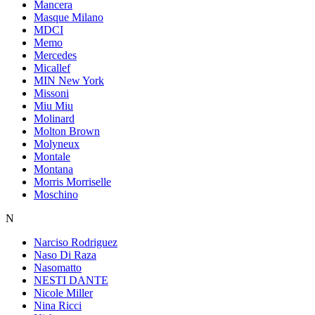
Mancera
Masque Milano
MDCI
Memo
Mercedes
Micallef
MIN New York
Missoni
Miu Miu
Molinard
Molton Brown
Molyneux
Montale
Montana
Morris Morriselle
Moschino
N
Narciso Rodriguez
Naso Di Raza
Nasomatto
NESTI DANTE
Nicole Miller
Nina Ricci