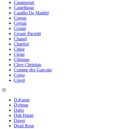
Casamorati
Castelbajac
Castillo De Madrid
Cereus
Cerruti
Cesare
Cesare Paciotti
Chanel
Charriol
Chloe
Clean
Clinique
Clive Christian
Comme des Garcons
Corso
Creed
D
D.Karan
D'elmar
Dabo
Dali Haute
Daver
Dead Rose