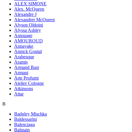
ALEX SIMONE
Alex. McQueen
Alexandre J
Alexandrer McQueen
Alyson Oldoini
Alyssa Ashley
Amouage
AMOUROUD
Annayake
Annick Goutal
Arabesque
Aramis
Armand Basi
Armani
Arte Profumi
Atelier Cologne
Atkinsons
Attar
B
Badgley Mischka
Baldessarini
Balenciaga
Balmain