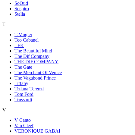
SoOud
Sospiro
Stella
T
T.Mugler
Teo Cabanel
TFK
The Beautiful Mind
The Dif Company
THE DIF.COMPANY
The Gate
The Merchant Of Venice
The Vagabond Prince
Tiffany
Tiziana Terenzi
Tom Ford
Trussardi
V
V Canto
Van Cleef
VERONIQUE GABAI