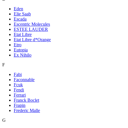
Eden
Elie Saab
Escada
Escentric Molecules
ESTEE LAUDER
Etat Libre
Etat Libre d*Orange
Etro
Eutopia
Ex Nihilo
F
Fabi
Faconnable
Fcuk
Fendi
Ferrari
Franck Boclet
Frapin
Frederic Malle
G