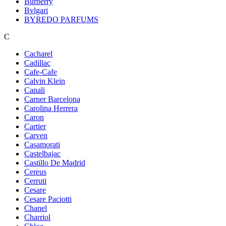
Burberry
Bvlgari
BYREDO PARFUMS
C
Cacharel
Cadillac
Cafe-Cafe
Calvin Klein
Canali
Carner Barcelona
Carolina Herrera
Caron
Cartier
Carven
Casamorati
Castelbajac
Castillo De Madrid
Cereus
Cerruti
Cesare
Cesare Paciotti
Chanel
Charriol