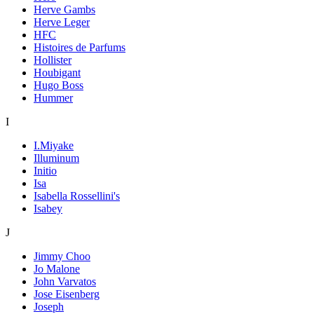
Herve Gambs
Herve Leger
HFC
Histoires de Parfums
Hollister
Houbigant
Hugo Boss
Hummer
I
I.Miyake
Illuminum
Initio
Isa
Isabella Rossellini's
Isabey
J
Jimmy Choo
Jo Malone
John Varvatos
Jose Eisenberg
Joseph