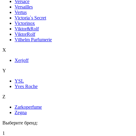
Versace
Versailles
Vertus
Victoria`s Secret
Victorinox
Viktor&Rolf
ViktorRolf
Vilhelm Parfumerie
X
Xerjoff
Y
YSL
Yves Roche
Z
Zarkoperfume
Zegna
Выберите бренд:
1