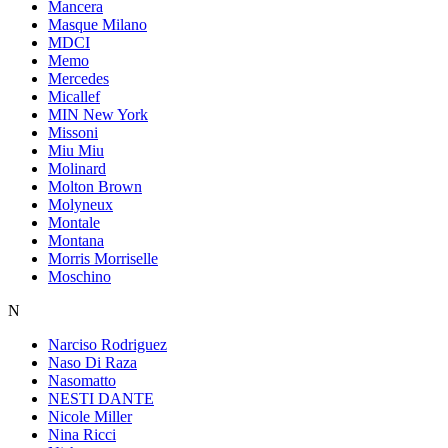
Mancera
Masque Milano
MDCI
Memo
Mercedes
Micallef
MIN New York
Missoni
Miu Miu
Molinard
Molton Brown
Molyneux
Montale
Montana
Morris Morriselle
Moschino
N
Narciso Rodriguez
Naso Di Raza
Nasomatto
NESTI DANTE
Nicole Miller
Nina Ricci