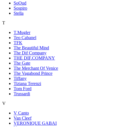
SoOud
Sospiro
Stella
T
T.Mugler
Teo Cabanel
TFK
The Beautiful Mind
The Dif Company
THE DIF.COMPANY
The Gate
The Merchant Of Venice
The Vagabond Prince
Tiffany
Tiziana Terenzi
Tom Ford
Trussardi
V
V Canto
Van Cleef
VERONIQUE GABAI