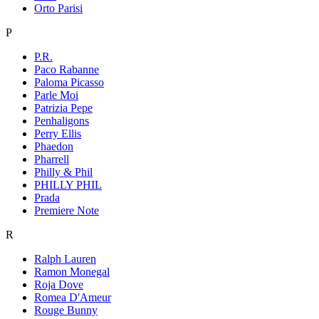
Orto Parisi
P
P.R.
Paco Rabanne
Paloma Picasso
Parle Moi
Patrizia Pepe
Penhaligons
Perry Ellis
Phaedon
Pharrell
Philly & Phil
PHILLY PHIL
Prada
Premiere Note
R
Ralph Lauren
Ramon Monegal
Roja Dove
Romea D'Ameur
Rouge Bunny