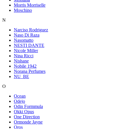
Morris Morriselle
Moschino
N
Narciso Rodriguez
Naso Di Raza
Nasomatto
NESTI DANTE
Nicole Miller
Nina Ricci
Nishane
Nobile 1942
Norana Perfumes
NU_BE
O
Ocean
Odejo
Odin Formmula
Okki Opus
One Direction
Ormonde Jayne
Oros