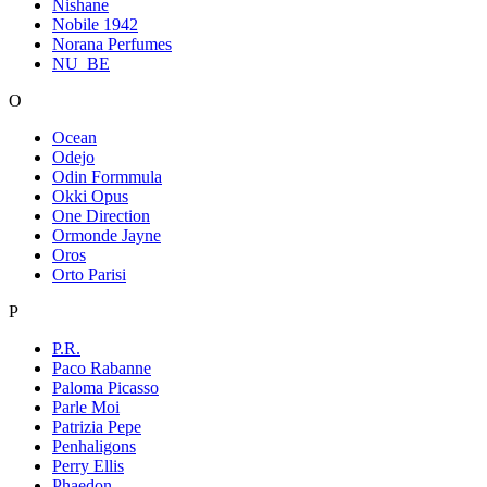
Nishane
Nobile 1942
Norana Perfumes
NU_BE
O
Ocean
Odejo
Odin Formmula
Okki Opus
One Direction
Ormonde Jayne
Oros
Orto Parisi
P
P.R.
Paco Rabanne
Paloma Picasso
Parle Moi
Patrizia Pepe
Penhaligons
Perry Ellis
Phaedon