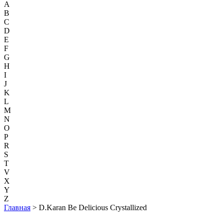
A
B
C
D
E
F
G
H
I
J
K
L
M
N
O
P
R
S
T
V
X
Y
Z
Главная
> D.Karan Be Delicious Crystallized