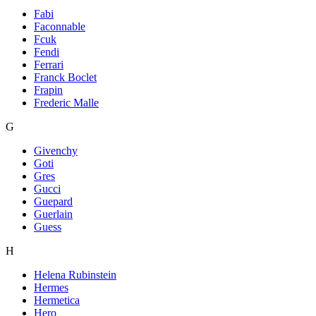
Fabi
Faconnable
Fcuk
Fendi
Ferrari
Franck Boclet
Frapin
Frederic Malle
G
Givenchy
Goti
Gres
Gucci
Guepard
Guerlain
Guess
H
Helena Rubinstein
Hermes
Hermetica
Hero