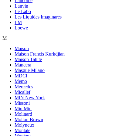
Lancome
Lanvin
Le Labo
Les Liquides Imaginares
LM
Loewe
M
Maison
Maison Francis Kurkdjian
Maison Tahite
Mancera
Masque Milano
MDCI
Memo
Mercedes
Micallef
MIN New York
Missoni
Miu Miu
Molinard
Molton Brown
Molyneux
Montale
Montana