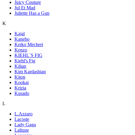
Juicy Couture
Jul Et Mad
Juliette Has a Gun
K
Kajal
Kanebo
Keiko Mecheri
Kenzo
KIEHL`S FIG
Kiehl's Fig
Kilian
Kim Kardashian
Kiton
Kookai
Krizia
Kusado
L
L.Azzaro
Lacoste
Lady Gaga
Lalique