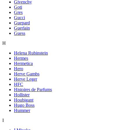
Givenchy
Goti
Gres
Gucci
Guepard
Guerlain
Guess
H
Helena Rubinstein
Hermes
Hermetica
Hero
Herve Gambs
Herve Leger
HFC
Histoires de Parfums
Hollister
Houbigant
Hugo Boss
Hummer
I