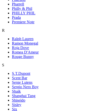
Pharrell
Philly & Phil
PHILLY PHIL
Prada
Premiere Note
R
Ralph Lauren
Ramon Monegal
Roja Dove
Romea D'Ameur
Rouge Bunny
S
S.T.Dupont
Scent Bar
Serge Lutens
Sergio Nero Boy
Shaik
Shanghai Tang
Shiseido
Sisley
Six