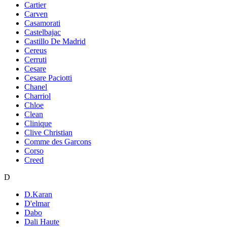
Cartier
Carven
Casamorati
Castelbajac
Castillo De Madrid
Cereus
Cerruti
Cesare
Cesare Paciotti
Chanel
Charriol
Chloe
Clean
Clinique
Clive Christian
Comme des Garcons
Corso
Creed
D
D.Karan
D'elmar
Dabo
Dali Haute