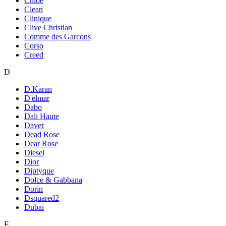
Chloe
Clean
Clinique
Clive Christian
Comme des Garcons
Corso
Creed
D
D.Karan
D'elmar
Dabo
Dali Haute
Daver
Dead Rose
Dear Rose
Diesel
Dior
Diptyque
Dolce & Gabbana
Dorin
Dsquared2
Dubai
E