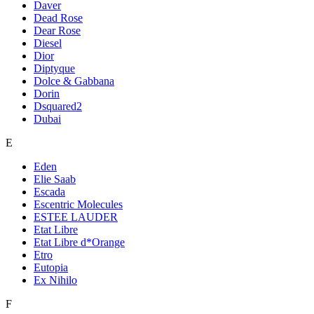
Daver
Dead Rose
Dear Rose
Diesel
Dior
Diptyque
Dolce & Gabbana
Dorin
Dsquared2
Dubai
E
Eden
Elie Saab
Escada
Escentric Molecules
ESTEE LAUDER
Etat Libre
Etat Libre d*Orange
Etro
Eutopia
Ex Nihilo
F