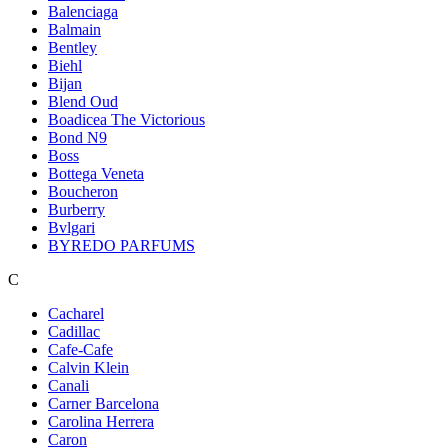
Balenciaga
Balmain
Bentley
Biehl
Bijan
Blend Oud
Boadicea The Victorious
Bond N9
Boss
Bottega Veneta
Boucheron
Burberry
Bvlgari
BYREDO PARFUMS
C
Cacharel
Cadillac
Cafe-Cafe
Calvin Klein
Canali
Carner Barcelona
Carolina Herrera
Caron