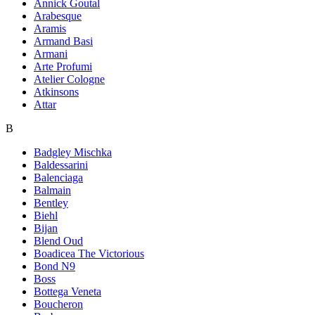
Annick Goutal
Arabesque
Aramis
Armand Basi
Armani
Arte Profumi
Atelier Cologne
Atkinsons
Attar
B
Badgley Mischka
Baldessarini
Balenciaga
Balmain
Bentley
Biehl
Bijan
Blend Oud
Boadicea The Victorious
Bond N9
Boss
Bottega Veneta
Boucheron