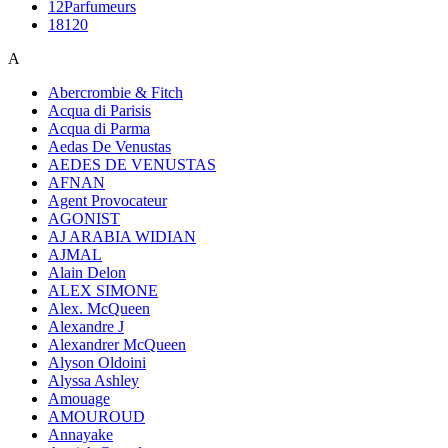
12Parfumeurs
18120
A
Abercrombie & Fitch
Acqua di Parisis
Acqua di Parma
Aedas De Venustas
AEDES DE VENUSTAS
AFNAN
Agent Provocateur
AGONIST
AJ ARABIA WIDIAN
AJMAL
Alain Delon
ALEX SIMONE
Alex. McQueen
Alexandre J
Alexandrer McQueen
Alyson Oldoini
Alyssa Ashley
Amouage
AMOUROUD
Annayake