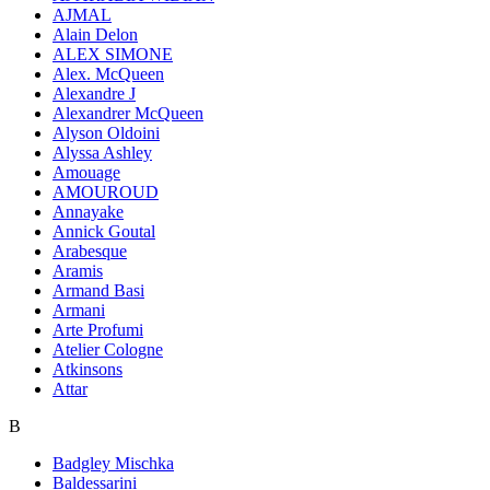
AJMAL
Alain Delon
ALEX SIMONE
Alex. McQueen
Alexandre J
Alexandrer McQueen
Alyson Oldoini
Alyssa Ashley
Amouage
AMOUROUD
Annayake
Annick Goutal
Arabesque
Aramis
Armand Basi
Armani
Arte Profumi
Atelier Cologne
Atkinsons
Attar
B
Badgley Mischka
Baldessarini