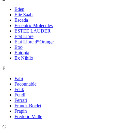
Eden
Elie Saab
Escada
Escentric Molecules
ESTEE LAUDER
Etat Libre
Etat Libre d*Orange
Etro
Eutopia
Ex Nihilo
F
Fabi
Faconnable
Fcuk
Fendi
Ferrari
Franck Boclet
Frapin
Frederic Malle
G