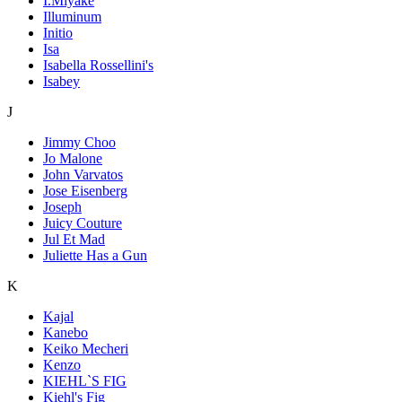
I.Miyake
Illuminum
Initio
Isa
Isabella Rossellini's
Isabey
J
Jimmy Choo
Jo Malone
John Varvatos
Jose Eisenberg
Joseph
Juicy Couture
Jul Et Mad
Juliette Has a Gun
K
Kajal
Kanebo
Keiko Mecheri
Kenzo
KIEHL`S FIG
Kiehl's Fig