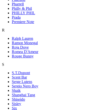
Pharrell
Philly & Phil
PHILLY PHIL
Prada
Premiere Note
R
Ralph Lauren
Ramon Monegal
Roja Dove
Romea D'Ameur
Rouge Bunny
S
S.T.Dupont
Scent Bar
Serge Lutens
Sergio Nero Boy
Shaik
Shanghai Tang
Shiseido
Sisley
Six