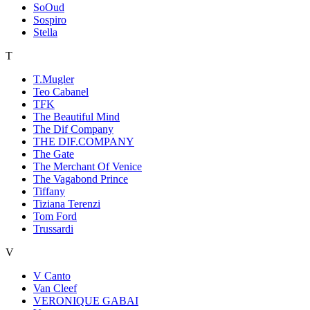
SoOud
Sospiro
Stella
T
T.Mugler
Teo Cabanel
TFK
The Beautiful Mind
The Dif Company
THE DIF.COMPANY
The Gate
The Merchant Of Venice
The Vagabond Prince
Tiffany
Tiziana Terenzi
Tom Ford
Trussardi
V
V Canto
Van Cleef
VERONIQUE GABAI