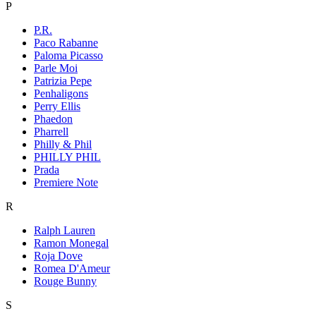
P
P.R.
Paco Rabanne
Paloma Picasso
Parle Moi
Patrizia Pepe
Penhaligons
Perry Ellis
Phaedon
Pharrell
Philly & Phil
PHILLY PHIL
Prada
Premiere Note
R
Ralph Lauren
Ramon Monegal
Roja Dove
Romea D'Ameur
Rouge Bunny
S