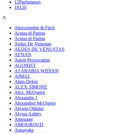
12Parfumeurs
18120
A
Abercrombie & Fitch
Acqua di Parisis
Acqua di Parma
Aedas De Venustas
AEDES DE VENUSTAS
AFNAN
Agent Provocateur
AGONIST
AJ ARABIA WIDIAN
AJMAL
Alain Delon
ALEX SIMONE
Alex. McQueen
Alexandre J
Alexandrer McQueen
Alyson Oldoini
Alyssa Ashley
Amouage
AMOUROUD
Annayake