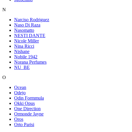
N
Narciso Rodriguez
Naso Di Raza
Nasomatto
NESTI DANTE
Nicole Miller
Nina Ricci
Nishane
Nobile 1942
Norana Perfumes
NU_BE
O
Ocean
Odejo
Odin Formmula
Okki Opus
One Direction
Ormonde Jayne
Oros
Orto Parisi