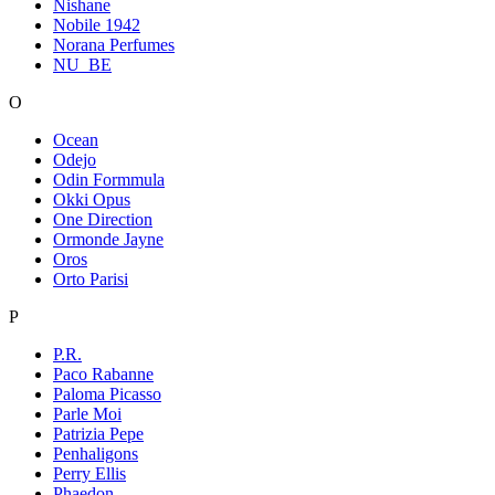
Nishane
Nobile 1942
Norana Perfumes
NU_BE
O
Ocean
Odejo
Odin Formmula
Okki Opus
One Direction
Ormonde Jayne
Oros
Orto Parisi
P
P.R.
Paco Rabanne
Paloma Picasso
Parle Moi
Patrizia Pepe
Penhaligons
Perry Ellis
Phaedon