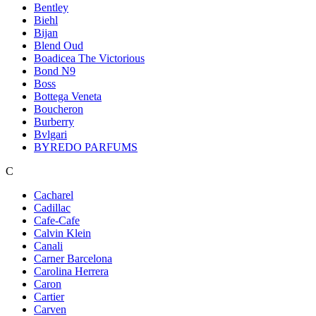
Bentley
Biehl
Bijan
Blend Oud
Boadicea The Victorious
Bond N9
Boss
Bottega Veneta
Boucheron
Burberry
Bvlgari
BYREDO PARFUMS
C
Cacharel
Cadillac
Cafe-Cafe
Calvin Klein
Canali
Carner Barcelona
Carolina Herrera
Caron
Cartier
Carven