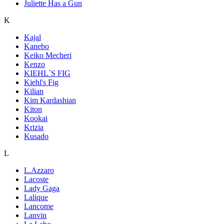
Juliette Has a Gun
K
Kajal
Kanebo
Keiko Mecheri
Kenzo
KIEHL`S FIG
Kiehl's Fig
Kilian
Kim Kardashian
Kiton
Kookai
Krizia
Kusado
L
L.Azzaro
Lacoste
Lady Gaga
Lalique
Lancome
Lanvin