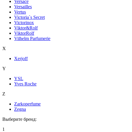
Versace
Versailles
Vertus
Victoria`s Secret
Victorinox
Viktor&Rolf
ViktorRolf
Vilhelm Parfumerie
X
Xerjoff
Y
YSL
Yves Roche
Z
Zarkoperfume
Zegna
Выберите бренд:
1