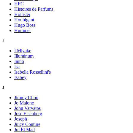
HFC
Histoires de Parfums
Hollister
Houbigant
Hugo Boss
Hummer
I
I.Miyake
Illuminum
Initio
Isa
Isabella Rossellini's
Isabey
J
Jimmy Choo
Jo Malone
John Varvatos
Jose Eisenberg
Joseph
Juicy Couture
Jul Et Mad