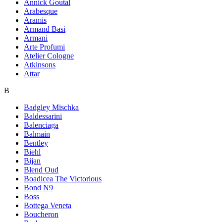
Annick Goutal
Arabesque
Aramis
Armand Basi
Armani
Arte Profumi
Atelier Cologne
Atkinsons
Attar
B
Badgley Mischka
Baldessarini
Balenciaga
Balmain
Bentley
Biehl
Bijan
Blend Oud
Boadicea The Victorious
Bond N9
Boss
Bottega Veneta
Boucheron