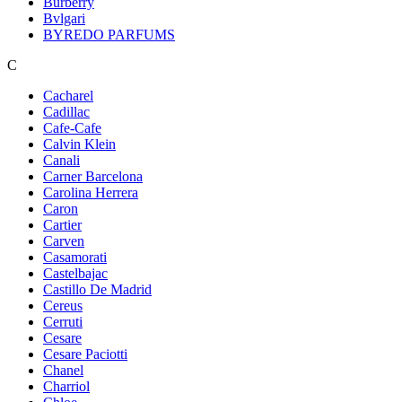
Burberry
Bvlgari
BYREDO PARFUMS
C
Cacharel
Cadillac
Cafe-Cafe
Calvin Klein
Canali
Carner Barcelona
Carolina Herrera
Caron
Cartier
Carven
Casamorati
Castelbajac
Castillo De Madrid
Cereus
Cerruti
Cesare
Cesare Paciotti
Chanel
Charriol