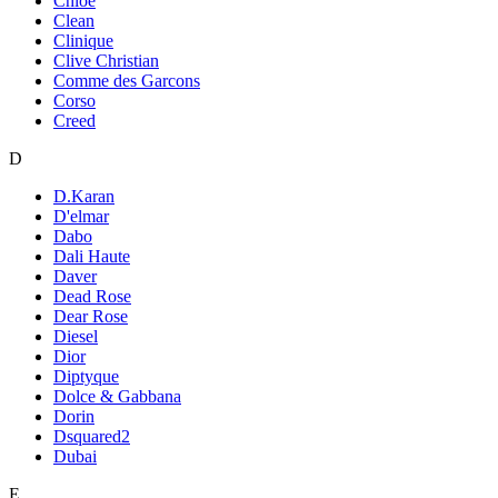
Chloe
Clean
Clinique
Clive Christian
Comme des Garcons
Corso
Creed
D
D.Karan
D'elmar
Dabo
Dali Haute
Daver
Dead Rose
Dear Rose
Diesel
Dior
Diptyque
Dolce & Gabbana
Dorin
Dsquared2
Dubai
E