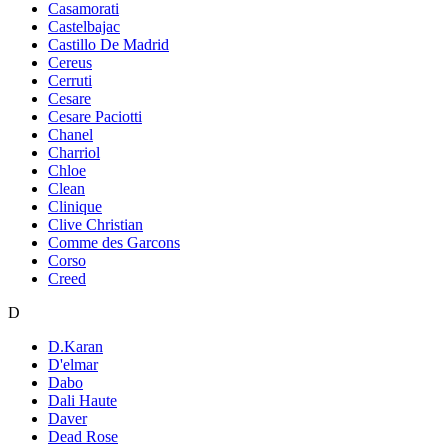
Casamorati
Castelbajac
Castillo De Madrid
Cereus
Cerruti
Cesare
Cesare Paciotti
Chanel
Charriol
Chloe
Clean
Clinique
Clive Christian
Comme des Garcons
Corso
Creed
D
D.Karan
D'elmar
Dabo
Dali Haute
Daver
Dead Rose