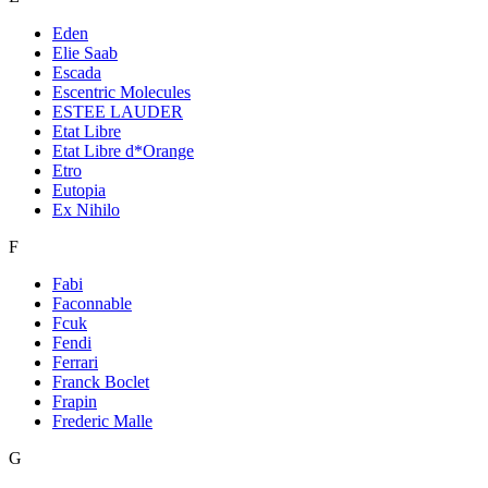
Eden
Elie Saab
Escada
Escentric Molecules
ESTEE LAUDER
Etat Libre
Etat Libre d*Orange
Etro
Eutopia
Ex Nihilo
F
Fabi
Faconnable
Fcuk
Fendi
Ferrari
Franck Boclet
Frapin
Frederic Malle
G