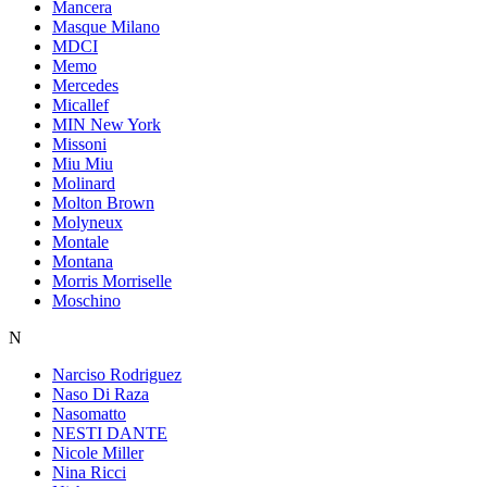
Mancera
Masque Milano
MDCI
Memo
Mercedes
Micallef
MIN New York
Missoni
Miu Miu
Molinard
Molton Brown
Molyneux
Montale
Montana
Morris Morriselle
Moschino
N
Narciso Rodriguez
Naso Di Raza
Nasomatto
NESTI DANTE
Nicole Miller
Nina Ricci