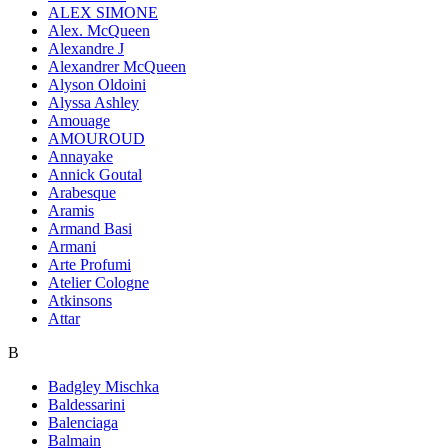
ALEX SIMONE
Alex. McQueen
Alexandre J
Alexandrer McQueen
Alyson Oldoini
Alyssa Ashley
Amouage
AMOUROUD
Annayake
Annick Goutal
Arabesque
Aramis
Armand Basi
Armani
Arte Profumi
Atelier Cologne
Atkinsons
Attar
B
Badgley Mischka
Baldessarini
Balenciaga
Balmain