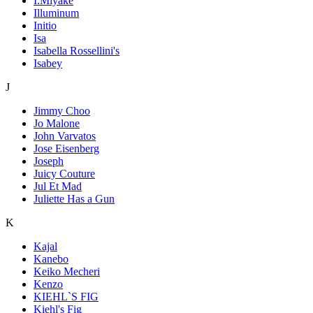
I.Miyake
Illuminum
Initio
Isa
Isabella Rossellini's
Isabey
J
Jimmy Choo
Jo Malone
John Varvatos
Jose Eisenberg
Joseph
Juicy Couture
Jul Et Mad
Juliette Has a Gun
K
Kajal
Kanebo
Keiko Mecheri
Kenzo
KIEHL`S FIG
Kiehl's Fig