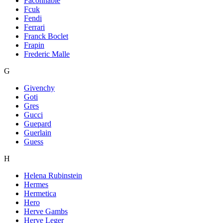
Faconnable
Fcuk
Fendi
Ferrari
Franck Boclet
Frapin
Frederic Malle
G
Givenchy
Goti
Gres
Gucci
Guepard
Guerlain
Guess
H
Helena Rubinstein
Hermes
Hermetica
Hero
Herve Gambs
Herve Leger