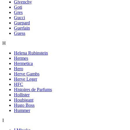
Givenchy
Goti
Gres
Gucci
Guepard
Guerlain
Guess
H
Helena Rubinstein
Hermes
Hermetica
Hero
Herve Gambs
Herve Leger
HFC
Histoires de Parfums
Hollister
Houbigant
Hugo Boss
Hummer
I