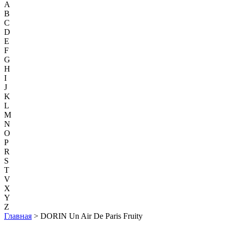
A
B
C
D
E
F
G
H
I
J
K
L
M
N
O
P
R
S
T
V
X
Y
Z
Главная
> DORIN Un Air De Paris Fruity