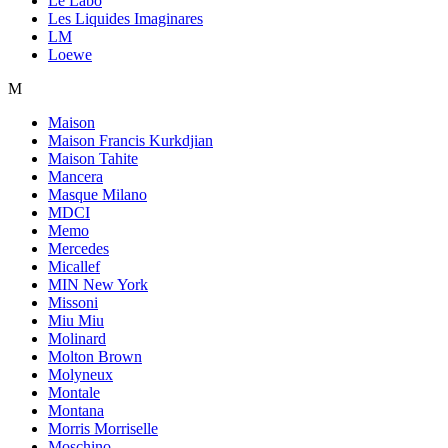
Le Labo
Les Liquides Imaginares
LM
Loewe
M
Maison
Maison Francis Kurkdjian
Maison Tahite
Mancera
Masque Milano
MDCI
Memo
Mercedes
Micallef
MIN New York
Missoni
Miu Miu
Molinard
Molton Brown
Molyneux
Montale
Montana
Morris Morriselle
Moschino