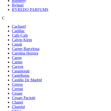
Burberry
Bvlgari
BYREDO PARFUMS
C
Cacharel
Cadillac
Cafe-Cafe
Calvin Klein
Canali
Carner Barcelona
Carolina Herrera
Caron
Cartier
Carven
Casamorati
Castelbajac
Castillo De Madrid
Cereus
Cerruti
Cesare
Cesare Paciotti
Chanel
Charriol