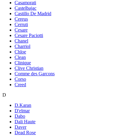
Casamorati
Castelbajac
Castillo De Madrid
Cereus
Cerruti
Cesare
Cesare Paciotti
Chanel
Charriol
Chloe
Clean
Clinique
Clive Christian
Comme des Garcons
Corso
Creed
D
D.Karan
D'elmar
Dabo
Dali Haute
Daver
Dead Rose