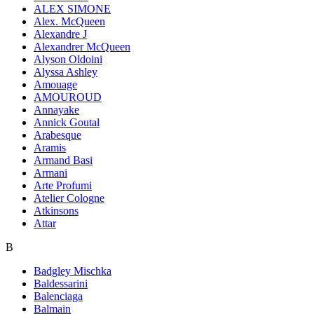
ALEX SIMONE
Alex. McQueen
Alexandre J
Alexandrer McQueen
Alyson Oldoini
Alyssa Ashley
Amouage
AMOUROUD
Annayake
Annick Goutal
Arabesque
Aramis
Armand Basi
Armani
Arte Profumi
Atelier Cologne
Atkinsons
Attar
B
Badgley Mischka
Baldessarini
Balenciaga
Balmain