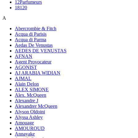
12Parfumeurs
18120
A
Abercrombie & Fitch
Acqua di Parisis
Acqua di Parma
Aedas De Venustas
AEDES DE VENUSTAS
AFNAN
Agent Provocateur
AGONIST
AJ ARABIA WIDIAN
AJMAL
Alain Delon
ALEX SIMONE
Alex. McQueen
Alexandre J
Alexandrer McQueen
Alyson Oldoini
Alyssa Ashley
Amouage
AMOUROUD
Annayake