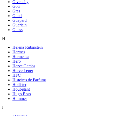
Givenchy
Goti
Gres
Gucci
Guepard
Guerlain
Guess
H
Helena Rubinstein
Hermes
Hermetica
Hero
Herve Gambs
Herve Leger
HFC
Histoires de Parfums
Hollister
Houbigant
Hugo Boss
Hummer
I