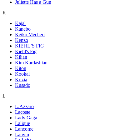
Juliette Has a Gun
K
Kajal
Kanebo
Keiko Mecheri
Kenzo
KIEHL`S FIG
Kiehl's Fig
Kilian
Kim Kardashian
Kiton
Kookai
Krizia
Kusado
L
L.Azzaro
Lacoste
Lady Gaga
Lalique
Lancome
Lanvin