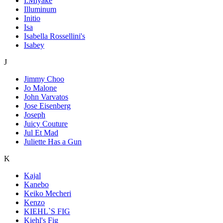
I.Miyake
Illuminum
Initio
Isa
Isabella Rossellini's
Isabey
J
Jimmy Choo
Jo Malone
John Varvatos
Jose Eisenberg
Joseph
Juicy Couture
Jul Et Mad
Juliette Has a Gun
K
Kajal
Kanebo
Keiko Mecheri
Kenzo
KIEHL`S FIG
Kiehl's Fig