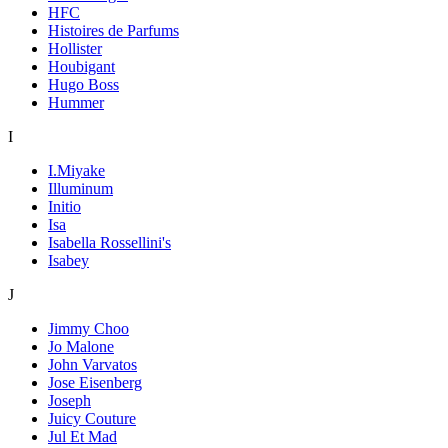
HFC
Histoires de Parfums
Hollister
Houbigant
Hugo Boss
Hummer
I
I.Miyake
Illuminum
Initio
Isa
Isabella Rossellini's
Isabey
J
Jimmy Choo
Jo Malone
John Varvatos
Jose Eisenberg
Joseph
Juicy Couture
Jul Et Mad