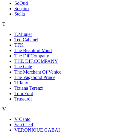
SoOud
Sospiro
Stella
T
T.Mugler
Teo Cabanel
TFK
The Beautiful Mind
The Dif Company
THE DIF.COMPANY
The Gate
The Merchant Of Venice
The Vagabond Prince
Tiffany
Tiziana Terenzi
Tom Ford
Trussardi
V
V Canto
Van Cleef
VERONIQUE GABAI