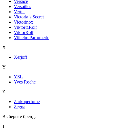
Versace
Versailles
Vertus
Victoria`s Secret
Victorinox
Viktor&Rolf
ViktorRolf
Vilhelm Parfumerie
X
Xerjoff
Y
YSL
Yves Roche
Z
Zarkoperfume
Zegna
Выберите бренд:
1