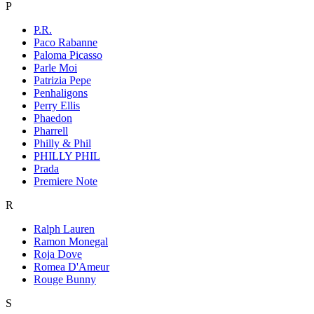
P
P.R.
Paco Rabanne
Paloma Picasso
Parle Moi
Patrizia Pepe
Penhaligons
Perry Ellis
Phaedon
Pharrell
Philly & Phil
PHILLY PHIL
Prada
Premiere Note
R
Ralph Lauren
Ramon Monegal
Roja Dove
Romea D'Ameur
Rouge Bunny
S