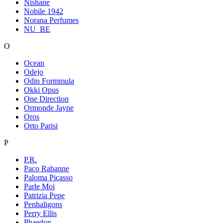
Nishane
Nobile 1942
Norana Perfumes
NU_BE
O
Ocean
Odejo
Odin Formmula
Okki Opus
One Direction
Ormonde Jayne
Oros
Orto Parisi
P
P.R.
Paco Rabanne
Paloma Picasso
Parle Moi
Patrizia Pepe
Penhaligons
Perry Ellis
Phaedon