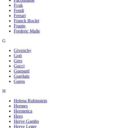
Faconnable
Fcuk
Fendi
Ferrari
Franck Boclet
Frapin
Frederic Malle
G
Givenchy
Goti
Gres
Gucci
Guepard
Guerlain
Guess
H
Helena Rubinstein
Hermes
Hermetica
Hero
Herve Gambs
Herve Leger