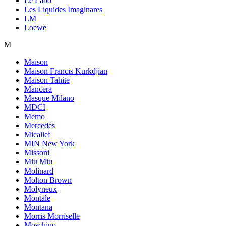
Le Labo
Les Liquides Imaginares
LM
Loewe
M
Maison
Maison Francis Kurkdjian
Maison Tahite
Mancera
Masque Milano
MDCI
Memo
Mercedes
Micallef
MIN New York
Missoni
Miu Miu
Molinard
Molton Brown
Molyneux
Montale
Montana
Morris Morriselle
Moschino