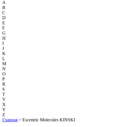
A
B
C
D
E
F
G
H
I
J
K
L
M
N
O
P
R
S
T
V
X
Y
Z
Главная
> Escentric Molecules KINSKI