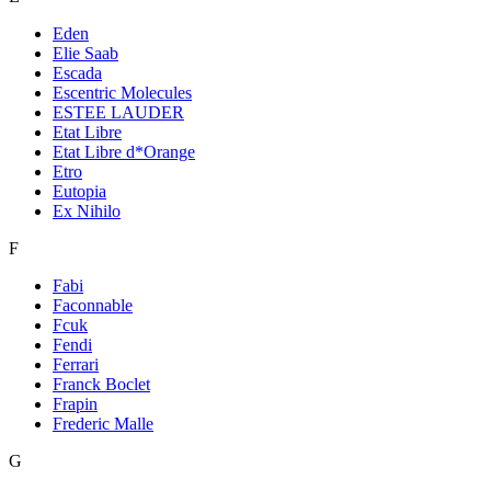
Eden
Elie Saab
Escada
Escentric Molecules
ESTEE LAUDER
Etat Libre
Etat Libre d*Orange
Etro
Eutopia
Ex Nihilo
F
Fabi
Faconnable
Fcuk
Fendi
Ferrari
Franck Boclet
Frapin
Frederic Malle
G