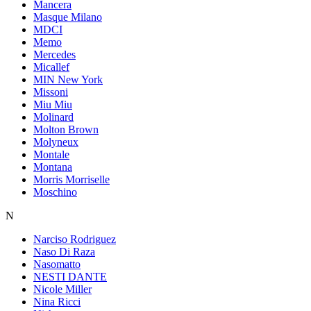
Mancera
Masque Milano
MDCI
Memo
Mercedes
Micallef
MIN New York
Missoni
Miu Miu
Molinard
Molton Brown
Molyneux
Montale
Montana
Morris Morriselle
Moschino
N
Narciso Rodriguez
Naso Di Raza
Nasomatto
NESTI DANTE
Nicole Miller
Nina Ricci