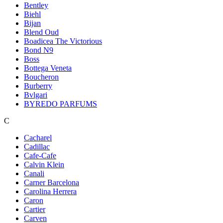
Bentley
Biehl
Bijan
Blend Oud
Boadicea The Victorious
Bond N9
Boss
Bottega Veneta
Boucheron
Burberry
Bvlgari
BYREDO PARFUMS
C
Cacharel
Cadillac
Cafe-Cafe
Calvin Klein
Canali
Carner Barcelona
Carolina Herrera
Caron
Cartier
Carven