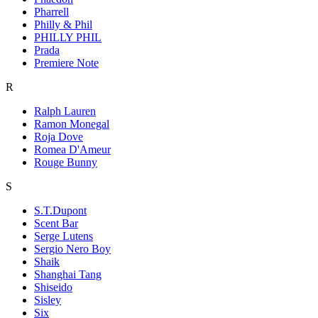
Pharrell
Philly & Phil
PHILLY PHIL
Prada
Premiere Note
R
Ralph Lauren
Ramon Monegal
Roja Dove
Romea D'Ameur
Rouge Bunny
S
S.T.Dupont
Scent Bar
Serge Lutens
Sergio Nero Boy
Shaik
Shanghai Tang
Shiseido
Sisley
Six