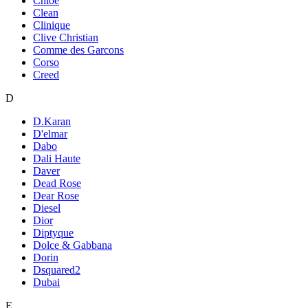
Chloe
Clean
Clinique
Clive Christian
Comme des Garcons
Corso
Creed
D
D.Karan
D'elmar
Dabo
Dali Haute
Daver
Dead Rose
Dear Rose
Diesel
Dior
Diptyque
Dolce & Gabbana
Dorin
Dsquared2
Dubai
E