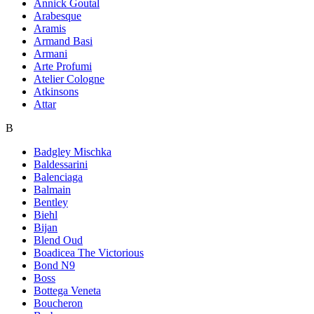
Annick Goutal
Arabesque
Aramis
Armand Basi
Armani
Arte Profumi
Atelier Cologne
Atkinsons
Attar
B
Badgley Mischka
Baldessarini
Balenciaga
Balmain
Bentley
Biehl
Bijan
Blend Oud
Boadicea The Victorious
Bond N9
Boss
Bottega Veneta
Boucheron