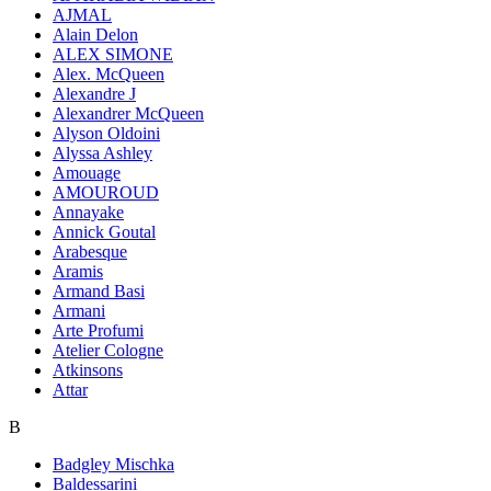
AJMAL
Alain Delon
ALEX SIMONE
Alex. McQueen
Alexandre J
Alexandrer McQueen
Alyson Oldoini
Alyssa Ashley
Amouage
AMOUROUD
Annayake
Annick Goutal
Arabesque
Aramis
Armand Basi
Armani
Arte Profumi
Atelier Cologne
Atkinsons
Attar
B
Badgley Mischka
Baldessarini