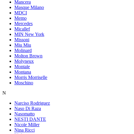
Mancera
Masque Milano
MDCI
Memo
Mercedes
Micallef
MIN New York
Missoni
Miu Miu
Molinard
Molton Brown
Molyneux
Montale
Montana
Morris Morriselle
Moschino
N
Narciso Rodriguez
Naso Di Raza
Nasomatto
NESTI DANTE
Nicole Miller
Nina Ricci