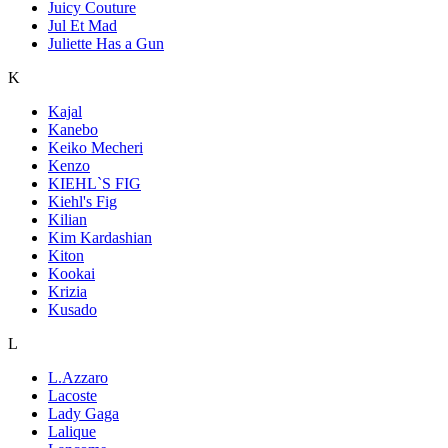
Juicy Couture
Jul Et Mad
Juliette Has a Gun
K
Kajal
Kanebo
Keiko Mecheri
Kenzo
KIEHL`S FIG
Kiehl's Fig
Kilian
Kim Kardashian
Kiton
Kookai
Krizia
Kusado
L
L.Azzaro
Lacoste
Lady Gaga
Lalique