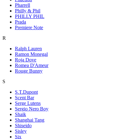
Pharrell
Philly & Phil
PHILLY PHIL
Prada
Premiere Note
R
Ralph Lauren
Ramon Monegal
Roja Dove
Romea D'Ameur
Rouge Bunny
S
S.T.Dupont
Scent Bar
Serge Lutens
Sergio Nero Boy
Shaik
Shanghai Tang
Shiseido
Sisley
Six