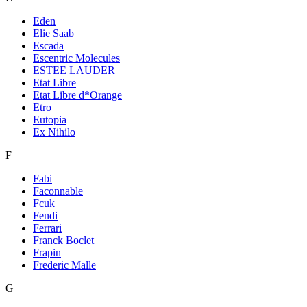
Eden
Elie Saab
Escada
Escentric Molecules
ESTEE LAUDER
Etat Libre
Etat Libre d*Orange
Etro
Eutopia
Ex Nihilo
F
Fabi
Faconnable
Fcuk
Fendi
Ferrari
Franck Boclet
Frapin
Frederic Malle
G