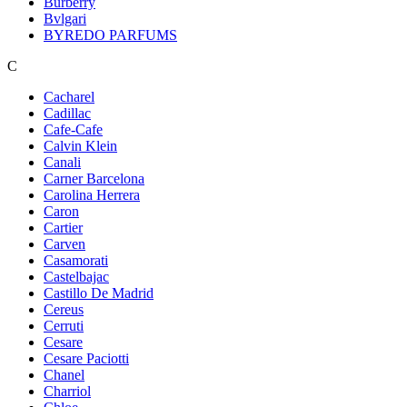
Burberry
Bvlgari
BYREDO PARFUMS
C
Cacharel
Cadillac
Cafe-Cafe
Calvin Klein
Canali
Carner Barcelona
Carolina Herrera
Caron
Cartier
Carven
Casamorati
Castelbajac
Castillo De Madrid
Cereus
Cerruti
Cesare
Cesare Paciotti
Chanel
Charriol