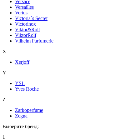
Versace
Versailles
Vertus
Victoria`s Secret
Victorinox
Viktor&Rolf
ViktorRolf
Vilhelm Parfumerie
X
Xerjoff
Y
YSL
Yves Roche
Z
Zarkoperfume
Zegna
Выберите бренд:
1