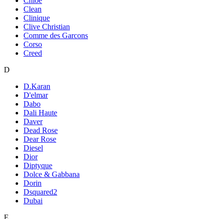
Chloe
Clean
Clinique
Clive Christian
Comme des Garcons
Corso
Creed
D
D.Karan
D'elmar
Dabo
Dali Haute
Daver
Dead Rose
Dear Rose
Diesel
Dior
Diptyque
Dolce & Gabbana
Dorin
Dsquared2
Dubai
E