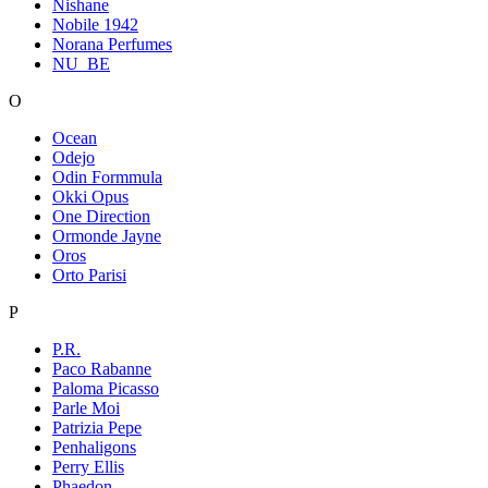
Nishane
Nobile 1942
Norana Perfumes
NU_BE
O
Ocean
Odejo
Odin Formmula
Okki Opus
One Direction
Ormonde Jayne
Oros
Orto Parisi
P
P.R.
Paco Rabanne
Paloma Picasso
Parle Moi
Patrizia Pepe
Penhaligons
Perry Ellis
Phaedon