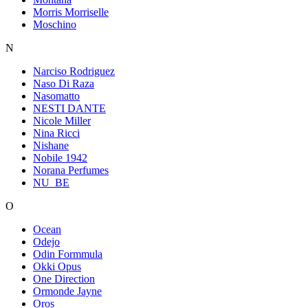
Morris Morriselle
Moschino
N
Narciso Rodriguez
Naso Di Raza
Nasomatto
NESTI DANTE
Nicole Miller
Nina Ricci
Nishane
Nobile 1942
Norana Perfumes
NU_BE
O
Ocean
Odejo
Odin Formmula
Okki Opus
One Direction
Ormonde Jayne
Oros