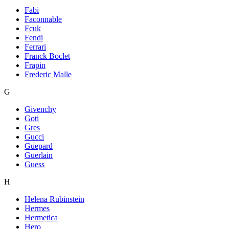
Fabi
Faconnable
Fcuk
Fendi
Ferrari
Franck Boclet
Frapin
Frederic Malle
G
Givenchy
Goti
Gres
Gucci
Guepard
Guerlain
Guess
H
Helena Rubinstein
Hermes
Hermetica
Hero