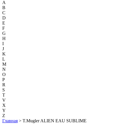
A
B
C
D
E
F
G
H
I
J
K
L
M
N
O
P
R
S
T
V
X
Y
Z
Главная
> T.Mugler ALIEN EAU SUBLIME