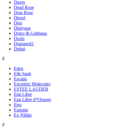
Daver
Dead Rose
Dear Rose
Diesel
Dior
Diptyque
Dolce & Gabbana
Dorin
Dsquared2
Dubai
E
Eden
Elie Saab
Escada
Escentric Molecules
ESTEE LAUDER
Etat Libre
Etat Libre d*Orange
Etro
Eutopia
Ex Nihilo
F