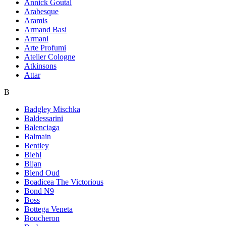
Annick Goutal
Arabesque
Aramis
Armand Basi
Armani
Arte Profumi
Atelier Cologne
Atkinsons
Attar
B
Badgley Mischka
Baldessarini
Balenciaga
Balmain
Bentley
Biehl
Bijan
Blend Oud
Boadicea The Victorious
Bond N9
Boss
Bottega Veneta
Boucheron