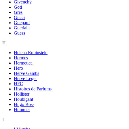
Givenchy
Goti
Gres
Gucci
Guepard
Guerlain
Guess
H
Helena Rubinstein
Hermes
Hermetica
Hero
Herve Gambs
Herve Leger
HFC
Histoires de Parfums
Hollister
Houbigant
Hugo Boss
Hummer
I