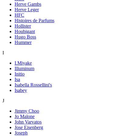
Herve Gambs
Herve Leger
HFC
Histoires de Parfums
Hollister
Houbigant
Hugo Boss
Hummer
I
I.Miyake
Illuminum
Initio
Isa
Isabella Rossellini's
Isabey
J
Jimmy Choo
Jo Malone
John Varvatos
Jose Eisenberg
Joseph