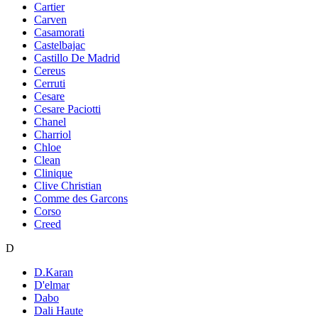
Cartier
Carven
Casamorati
Castelbajac
Castillo De Madrid
Cereus
Cerruti
Cesare
Cesare Paciotti
Chanel
Charriol
Chloe
Clean
Clinique
Clive Christian
Comme des Garcons
Corso
Creed
D
D.Karan
D'elmar
Dabo
Dali Haute