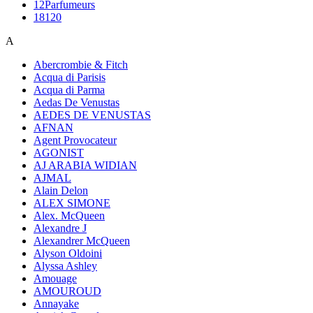
12Parfumeurs
18120
A
Abercrombie & Fitch
Acqua di Parisis
Acqua di Parma
Aedas De Venustas
AEDES DE VENUSTAS
AFNAN
Agent Provocateur
AGONIST
AJ ARABIA WIDIAN
AJMAL
Alain Delon
ALEX SIMONE
Alex. McQueen
Alexandre J
Alexandrer McQueen
Alyson Oldoini
Alyssa Ashley
Amouage
AMOUROUD
Annayake