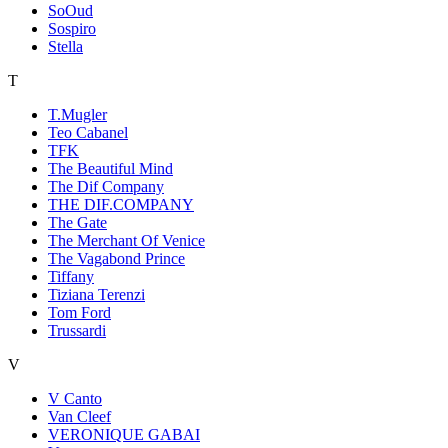
SoOud
Sospiro
Stella
T
T.Mugler
Teo Cabanel
TFK
The Beautiful Mind
The Dif Company
THE DIF.COMPANY
The Gate
The Merchant Of Venice
The Vagabond Prince
Tiffany
Tiziana Terenzi
Tom Ford
Trussardi
V
V Canto
Van Cleef
VERONIQUE GABAI