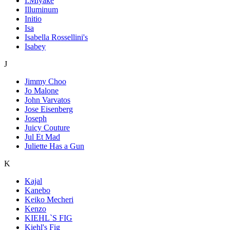
I.Miyake
Illuminum
Initio
Isa
Isabella Rossellini's
Isabey
J
Jimmy Choo
Jo Malone
John Varvatos
Jose Eisenberg
Joseph
Juicy Couture
Jul Et Mad
Juliette Has a Gun
K
Kajal
Kanebo
Keiko Mecheri
Kenzo
KIEHL`S FIG
Kiehl's Fig