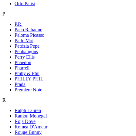
Orto Parisi
P
P.R.
Paco Rabanne
Paloma Picasso
Parle Moi
Patrizia Pepe
Penhaligons
Perry Ellis
Phaedon
Pharrell
Philly & Phil
PHILLY PHIL
Prada
Premiere Note
R
Ralph Lauren
Ramon Monegal
Roja Dove
Romea D'Ameur
Rouge Bunny