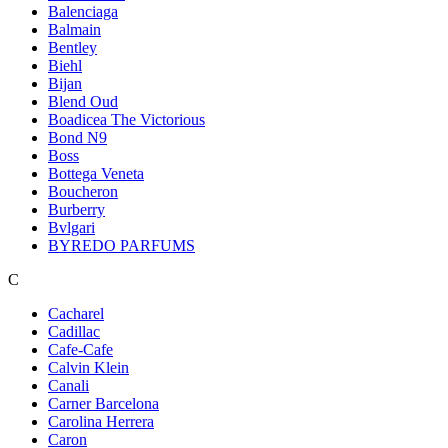
Balenciaga
Balmain
Bentley
Biehl
Bijan
Blend Oud
Boadicea The Victorious
Bond N9
Boss
Bottega Veneta
Boucheron
Burberry
Bvlgari
BYREDO PARFUMS
C
Cacharel
Cadillac
Cafe-Cafe
Calvin Klein
Canali
Carner Barcelona
Carolina Herrera
Caron