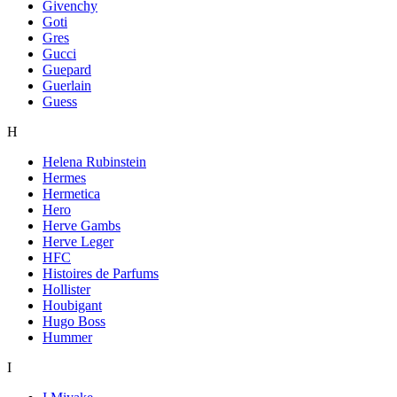
Givenchy
Goti
Gres
Gucci
Guepard
Guerlain
Guess
H
Helena Rubinstein
Hermes
Hermetica
Hero
Herve Gambs
Herve Leger
HFC
Histoires de Parfums
Hollister
Houbigant
Hugo Boss
Hummer
I