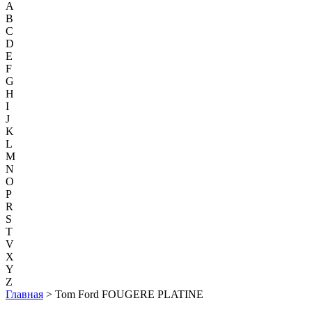
A
B
C
D
E
F
G
H
I
J
K
L
M
N
O
P
R
S
T
V
X
Y
Z
Главная
> Tom Ford FOUGERE PLATINE