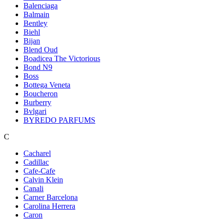
Balenciaga
Balmain
Bentley
Biehl
Bijan
Blend Oud
Boadicea The Victorious
Bond N9
Boss
Bottega Veneta
Boucheron
Burberry
Bvlgari
BYREDO PARFUMS
C
Cacharel
Cadillac
Cafe-Cafe
Calvin Klein
Canali
Carner Barcelona
Carolina Herrera
Caron