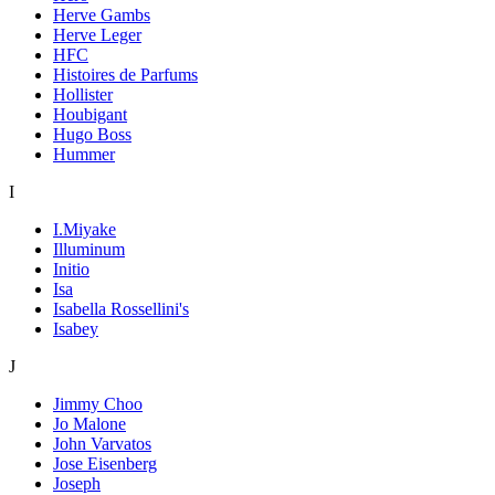
Herve Gambs
Herve Leger
HFC
Histoires de Parfums
Hollister
Houbigant
Hugo Boss
Hummer
I
I.Miyake
Illuminum
Initio
Isa
Isabella Rossellini's
Isabey
J
Jimmy Choo
Jo Malone
John Varvatos
Jose Eisenberg
Joseph