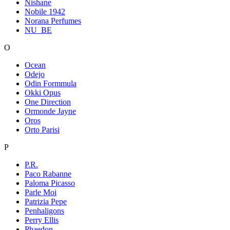
Nishane
Nobile 1942
Norana Perfumes
NU_BE
O
Ocean
Odejo
Odin Formmula
Okki Opus
One Direction
Ormonde Jayne
Oros
Orto Parisi
P
P.R.
Paco Rabanne
Paloma Picasso
Parle Moi
Patrizia Pepe
Penhaligons
Perry Ellis
Phaedon