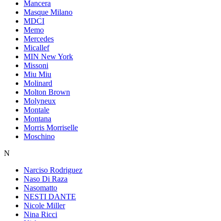
Mancera
Masque Milano
MDCI
Memo
Mercedes
Micallef
MIN New York
Missoni
Miu Miu
Molinard
Molton Brown
Molyneux
Montale
Montana
Morris Morriselle
Moschino
N
Narciso Rodriguez
Naso Di Raza
Nasomatto
NESTI DANTE
Nicole Miller
Nina Ricci