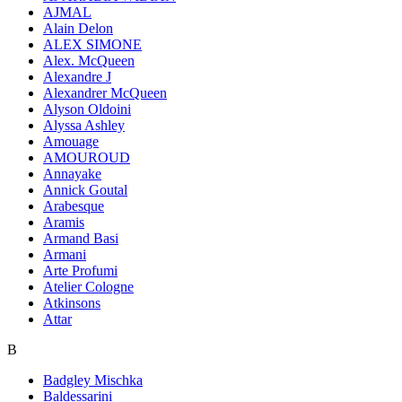
AJMAL
Alain Delon
ALEX SIMONE
Alex. McQueen
Alexandre J
Alexandrer McQueen
Alyson Oldoini
Alyssa Ashley
Amouage
AMOUROUD
Annayake
Annick Goutal
Arabesque
Aramis
Armand Basi
Armani
Arte Profumi
Atelier Cologne
Atkinsons
Attar
B
Badgley Mischka
Baldessarini