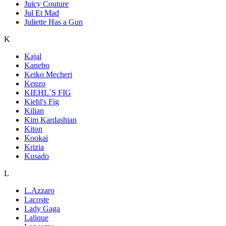
Juicy Couture
Jul Et Mad
Juliette Has a Gun
K
Kajal
Kanebo
Keiko Mecheri
Kenzo
KIEHL`S FIG
Kiehl's Fig
Kilian
Kim Kardashian
Kiton
Kookai
Krizia
Kusado
L
L.Azzaro
Lacoste
Lady Gaga
Lalique