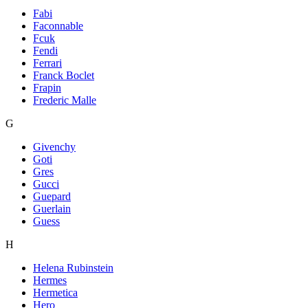
Fabi
Faconnable
Fcuk
Fendi
Ferrari
Franck Boclet
Frapin
Frederic Malle
G
Givenchy
Goti
Gres
Gucci
Guepard
Guerlain
Guess
H
Helena Rubinstein
Hermes
Hermetica
Hero