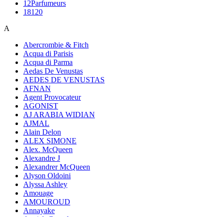
12Parfumeurs
18120
A
Abercrombie & Fitch
Acqua di Parisis
Acqua di Parma
Aedas De Venustas
AEDES DE VENUSTAS
AFNAN
Agent Provocateur
AGONIST
AJ ARABIA WIDIAN
AJMAL
Alain Delon
ALEX SIMONE
Alex. McQueen
Alexandre J
Alexandrer McQueen
Alyson Oldoini
Alyssa Ashley
Amouage
AMOUROUD
Annayake