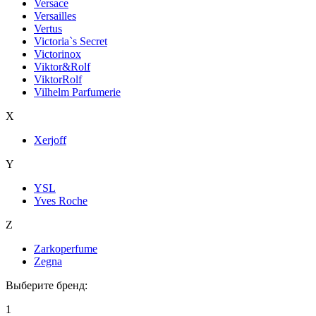
Versace
Versailles
Vertus
Victoria`s Secret
Victorinox
Viktor&Rolf
ViktorRolf
Vilhelm Parfumerie
X
Xerjoff
Y
YSL
Yves Roche
Z
Zarkoperfume
Zegna
Выберите бренд:
1