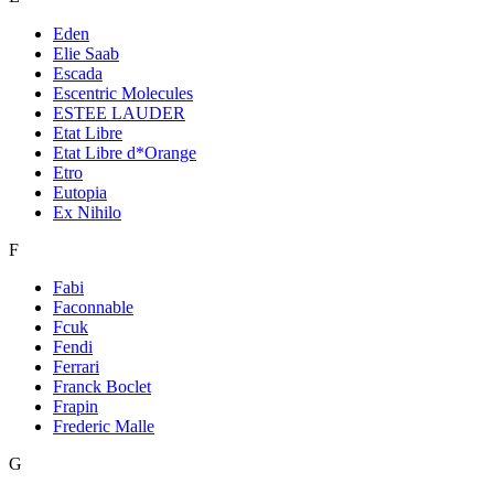
Eden
Elie Saab
Escada
Escentric Molecules
ESTEE LAUDER
Etat Libre
Etat Libre d*Orange
Etro
Eutopia
Ex Nihilo
F
Fabi
Faconnable
Fcuk
Fendi
Ferrari
Franck Boclet
Frapin
Frederic Malle
G