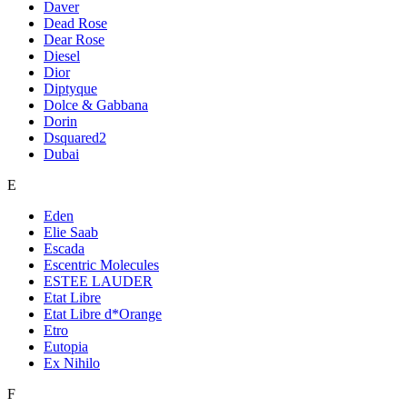
Daver
Dead Rose
Dear Rose
Diesel
Dior
Diptyque
Dolce & Gabbana
Dorin
Dsquared2
Dubai
E
Eden
Elie Saab
Escada
Escentric Molecules
ESTEE LAUDER
Etat Libre
Etat Libre d*Orange
Etro
Eutopia
Ex Nihilo
F