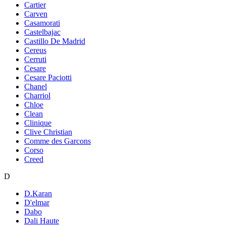
Cartier
Carven
Casamorati
Castelbajac
Castillo De Madrid
Cereus
Cerruti
Cesare
Cesare Paciotti
Chanel
Charriol
Chloe
Clean
Clinique
Clive Christian
Comme des Garcons
Corso
Creed
D
D.Karan
D'elmar
Dabo
Dali Haute