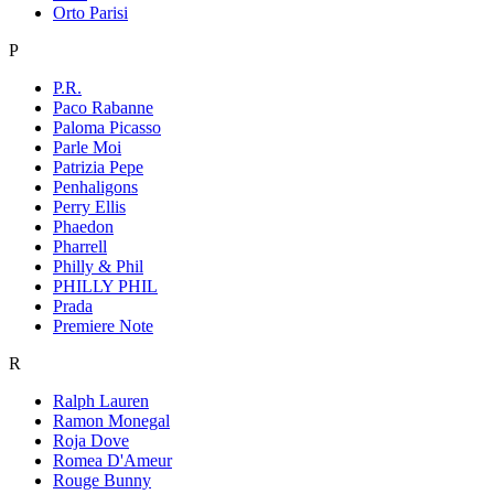
Orto Parisi
P
P.R.
Paco Rabanne
Paloma Picasso
Parle Moi
Patrizia Pepe
Penhaligons
Perry Ellis
Phaedon
Pharrell
Philly & Phil
PHILLY PHIL
Prada
Premiere Note
R
Ralph Lauren
Ramon Monegal
Roja Dove
Romea D'Ameur
Rouge Bunny