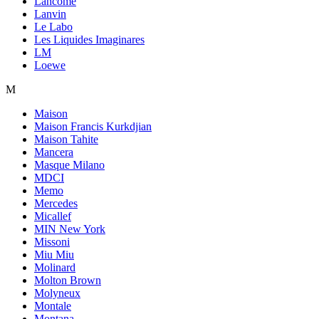
Lancome
Lanvin
Le Labo
Les Liquides Imaginares
LM
Loewe
M
Maison
Maison Francis Kurkdjian
Maison Tahite
Mancera
Masque Milano
MDCI
Memo
Mercedes
Micallef
MIN New York
Missoni
Miu Miu
Molinard
Molton Brown
Molyneux
Montale
Montana