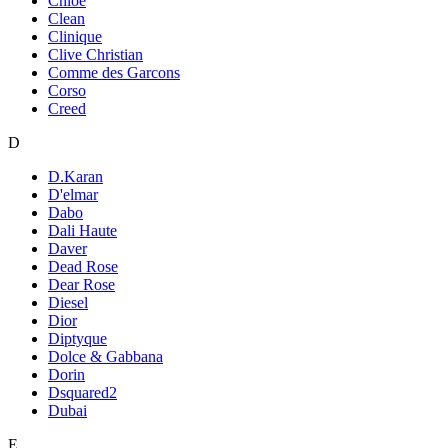
Chloe
Clean
Clinique
Clive Christian
Comme des Garcons
Corso
Creed
D
D.Karan
D'elmar
Dabo
Dali Haute
Daver
Dead Rose
Dear Rose
Diesel
Dior
Diptyque
Dolce & Gabbana
Dorin
Dsquared2
Dubai
E