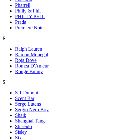
Pharrell
Philly & Phil
PHILLY PHIL
Prada
Premiere Note
R
Ralph Lauren
Ramon Monegal
Roja Dove
Romea D'Ameur
Rouge Bunny
S
S.T.Dupont
Scent Bar
Serge Lutens
Sergio Nero Boy
Shaik
Shanghai Tang
Shiseido
Sisley
Six