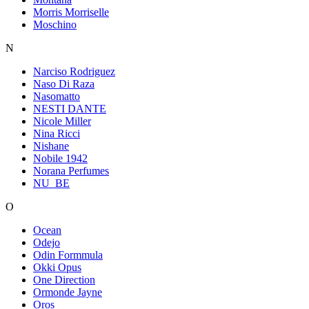
Morris Morriselle
Moschino
N
Narciso Rodriguez
Naso Di Raza
Nasomatto
NESTI DANTE
Nicole Miller
Nina Ricci
Nishane
Nobile 1942
Norana Perfumes
NU_BE
O
Ocean
Odejo
Odin Formmula
Okki Opus
One Direction
Ormonde Jayne
Oros