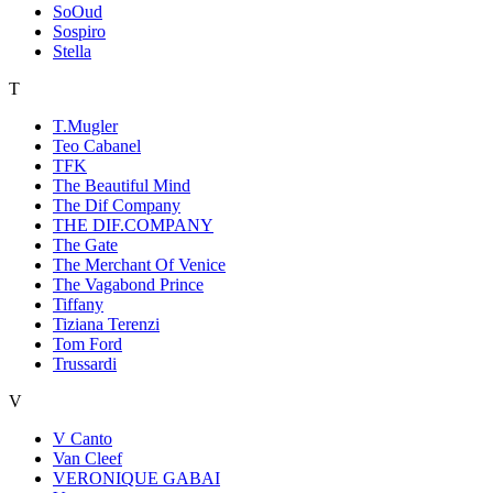
SoOud
Sospiro
Stella
T
T.Mugler
Teo Cabanel
TFK
The Beautiful Mind
The Dif Company
THE DIF.COMPANY
The Gate
The Merchant Of Venice
The Vagabond Prince
Tiffany
Tiziana Terenzi
Tom Ford
Trussardi
V
V Canto
Van Cleef
VERONIQUE GABAI