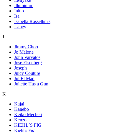
I.Miyake
Illuminum
Initio
Isa
Isabella Rossellini's
Isabey
J
Jimmy Choo
Jo Malone
John Varvatos
Jose Eisenberg
Joseph
Juicy Couture
Jul Et Mad
Juliette Has a Gun
K
Kajal
Kanebo
Keiko Mecheri
Kenzo
KIEHL`S FIG
Kiehl's Fig