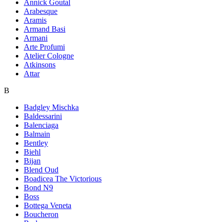
Annick Goutal
Arabesque
Aramis
Armand Basi
Armani
Arte Profumi
Atelier Cologne
Atkinsons
Attar
B
Badgley Mischka
Baldessarini
Balenciaga
Balmain
Bentley
Biehl
Bijan
Blend Oud
Boadicea The Victorious
Bond N9
Boss
Bottega Veneta
Boucheron