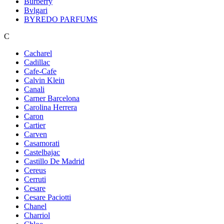
Burberry
Bvlgari
BYREDO PARFUMS
C
Cacharel
Cadillac
Cafe-Cafe
Calvin Klein
Canali
Carner Barcelona
Carolina Herrera
Caron
Cartier
Carven
Casamorati
Castelbajac
Castillo De Madrid
Cereus
Cerruti
Cesare
Cesare Paciotti
Chanel
Charriol