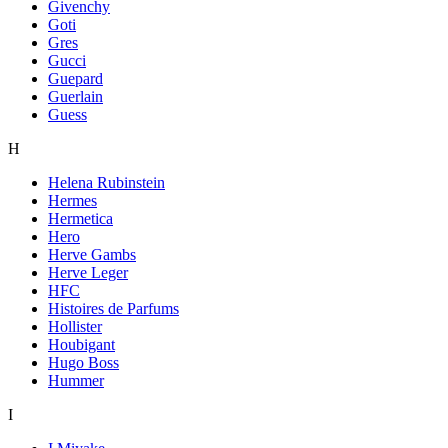
Givenchy
Goti
Gres
Gucci
Guepard
Guerlain
Guess
H
Helena Rubinstein
Hermes
Hermetica
Hero
Herve Gambs
Herve Leger
HFC
Histoires de Parfums
Hollister
Houbigant
Hugo Boss
Hummer
I