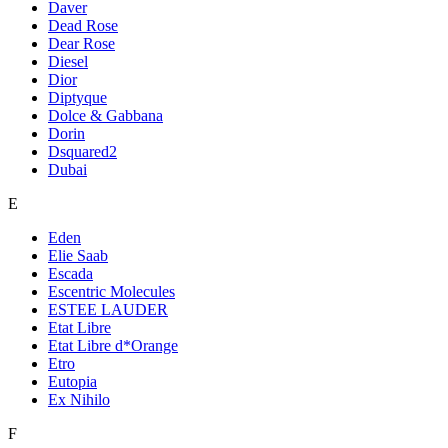
Daver
Dead Rose
Dear Rose
Diesel
Dior
Diptyque
Dolce & Gabbana
Dorin
Dsquared2
Dubai
E
Eden
Elie Saab
Escada
Escentric Molecules
ESTEE LAUDER
Etat Libre
Etat Libre d*Orange
Etro
Eutopia
Ex Nihilo
F