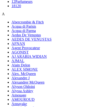
12Parfumeurs
18120
A
Abercrombie & Fitch
Acqua di Parisis
Acqua di Parma
Aedas De Venustas
AEDES DE VENUSTAS
AFNAN
Agent Provocateur
AGONIST
AJ ARABIA WIDIAN
AJMAL
Alain Delon
ALEX SIMONE
Alex. McQueen
Alexandre J
Alexandrer McQueen
Alyson Oldoini
Alyssa Ashley
Amouage
AMOUROUD
Annayake