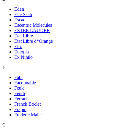
Eden
Elie Saab
Escada
Escentric Molecules
ESTEE LAUDER
Etat Libre
Etat Libre d*Orange
Etro
Eutopia
Ex Nihilo
F
Fabi
Faconnable
Fcuk
Fendi
Ferrari
Franck Boclet
Frapin
Frederic Malle
G