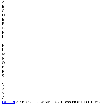
A
B
C
D
E
F
G
H
I
J
K
L
M
N
O
P
R
S
T
V
X
Y
Z
Главная
> XERJOFF CASAMORATI 1888 FIORE D ULIVO