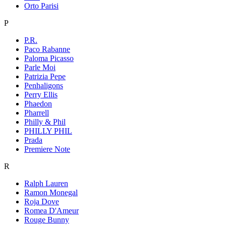
Orto Parisi
P
P.R.
Paco Rabanne
Paloma Picasso
Parle Moi
Patrizia Pepe
Penhaligons
Perry Ellis
Phaedon
Pharrell
Philly & Phil
PHILLY PHIL
Prada
Premiere Note
R
Ralph Lauren
Ramon Monegal
Roja Dove
Romea D'Ameur
Rouge Bunny