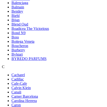
Balenciaga
Balmain
Bentley
Biehl
Bijan
Blend Oud
Boadicea The Victorious
Bond N9
Boss
Bottega Veneta
Boucheron
Burberry
Bvlgari
BYREDO PARFUMS
C
Cacharel
Cadillac
Cafe-Cafe
Calvin Klein
Canali
Carner Barcelona
Carolina Herrera
Caron