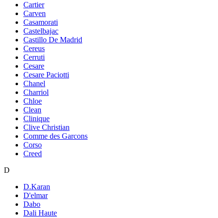
Cartier
Carven
Casamorati
Castelbajac
Castillo De Madrid
Cereus
Cerruti
Cesare
Cesare Paciotti
Chanel
Charriol
Chloe
Clean
Clinique
Clive Christian
Comme des Garcons
Corso
Creed
D
D.Karan
D'elmar
Dabo
Dali Haute