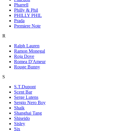
Pharrell
Philly & Phil
PHILLY PHIL
Prada
Premiere Note
R
Ralph Lauren
Ramon Monegal
Roja Dove
Romea D'Ameur
Rouge Bunny
S
S.T.Dupont
Scent Bar
Serge Lutens
Sergio Nero Boy
Shaik
Shanghai Tang
Shiseido
Sisley
Six