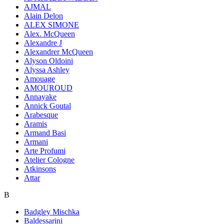
AJMAL
Alain Delon
ALEX SIMONE
Alex. McQueen
Alexandre J
Alexandrer McQueen
Alyson Oldoini
Alyssa Ashley
Amouage
AMOUROUD
Annayake
Annick Goutal
Arabesque
Aramis
Armand Basi
Armani
Arte Profumi
Atelier Cologne
Atkinsons
Attar
B
Badgley Mischka
Baldessarini