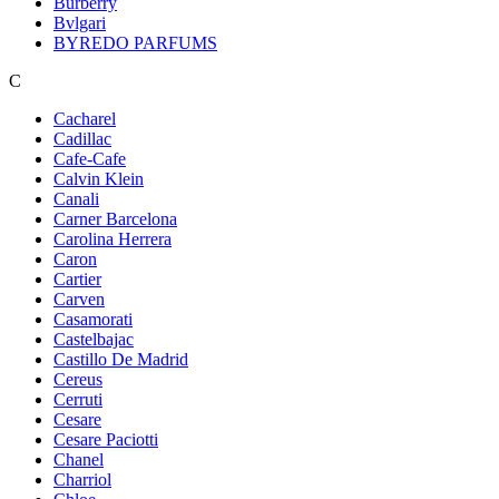
Burberry
Bvlgari
BYREDO PARFUMS
C
Cacharel
Cadillac
Cafe-Cafe
Calvin Klein
Canali
Carner Barcelona
Carolina Herrera
Caron
Cartier
Carven
Casamorati
Castelbajac
Castillo De Madrid
Cereus
Cerruti
Cesare
Cesare Paciotti
Chanel
Charriol