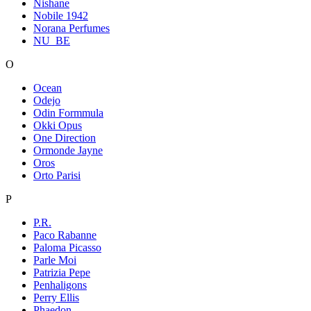
Nishane
Nobile 1942
Norana Perfumes
NU_BE
O
Ocean
Odejo
Odin Formmula
Okki Opus
One Direction
Ormonde Jayne
Oros
Orto Parisi
P
P.R.
Paco Rabanne
Paloma Picasso
Parle Moi
Patrizia Pepe
Penhaligons
Perry Ellis
Phaedon