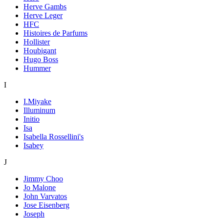
Herve Gambs
Herve Leger
HFC
Histoires de Parfums
Hollister
Houbigant
Hugo Boss
Hummer
I
I.Miyake
Illuminum
Initio
Isa
Isabella Rossellini's
Isabey
J
Jimmy Choo
Jo Malone
John Varvatos
Jose Eisenberg
Joseph