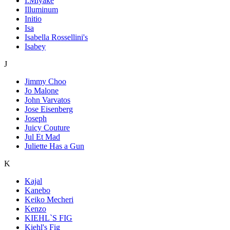
I.Miyake
Illuminum
Initio
Isa
Isabella Rossellini's
Isabey
J
Jimmy Choo
Jo Malone
John Varvatos
Jose Eisenberg
Joseph
Juicy Couture
Jul Et Mad
Juliette Has a Gun
K
Kajal
Kanebo
Keiko Mecheri
Kenzo
KIEHL`S FIG
Kiehl's Fig