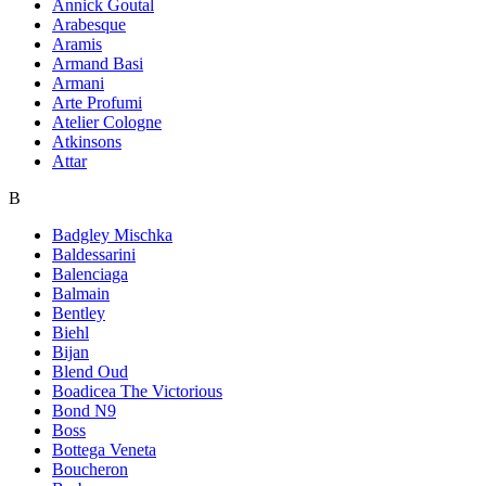
Annick Goutal
Arabesque
Aramis
Armand Basi
Armani
Arte Profumi
Atelier Cologne
Atkinsons
Attar
B
Badgley Mischka
Baldessarini
Balenciaga
Balmain
Bentley
Biehl
Bijan
Blend Oud
Boadicea The Victorious
Bond N9
Boss
Bottega Veneta
Boucheron