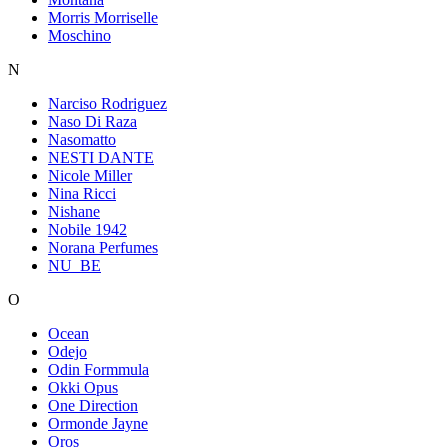
Morris Morriselle
Moschino
N
Narciso Rodriguez
Naso Di Raza
Nasomatto
NESTI DANTE
Nicole Miller
Nina Ricci
Nishane
Nobile 1942
Norana Perfumes
NU_BE
O
Ocean
Odejo
Odin Formmula
Okki Opus
One Direction
Ormonde Jayne
Oros