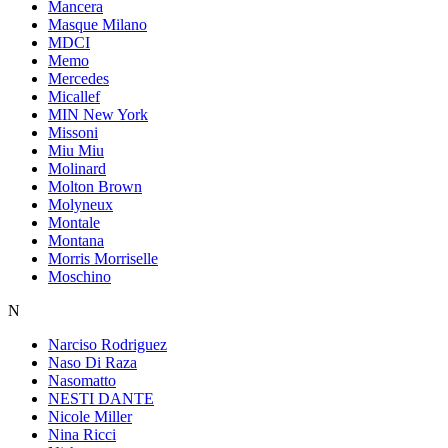
Mancera
Masque Milano
MDCI
Memo
Mercedes
Micallef
MIN New York
Missoni
Miu Miu
Molinard
Molton Brown
Molyneux
Montale
Montana
Morris Morriselle
Moschino
N
Narciso Rodriguez
Naso Di Raza
Nasomatto
NESTI DANTE
Nicole Miller
Nina Ricci