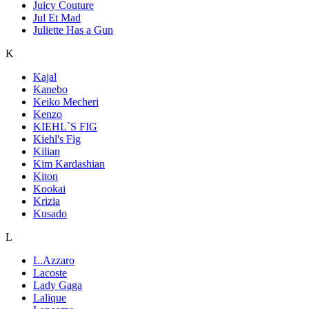
Juicy Couture
Jul Et Mad
Juliette Has a Gun
K
Kajal
Kanebo
Keiko Mecheri
Kenzo
KIEHL`S FIG
Kiehl's Fig
Kilian
Kim Kardashian
Kiton
Kookai
Krizia
Kusado
L
L.Azzaro
Lacoste
Lady Gaga
Lalique