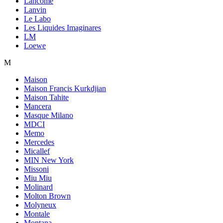
Lancome
Lanvin
Le Labo
Les Liquides Imaginares
LM
Loewe
M
Maison
Maison Francis Kurkdjian
Maison Tahite
Mancera
Masque Milano
MDCI
Memo
Mercedes
Micallef
MIN New York
Missoni
Miu Miu
Molinard
Molton Brown
Molyneux
Montale
Montana