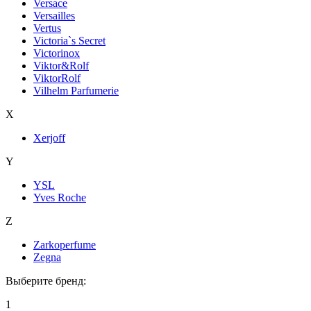
Versace
Versailles
Vertus
Victoria`s Secret
Victorinox
Viktor&Rolf
ViktorRolf
Vilhelm Parfumerie
X
Xerjoff
Y
YSL
Yves Roche
Z
Zarkoperfume
Zegna
Выберите бренд:
1