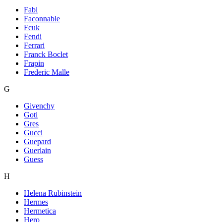
Fabi
Faconnable
Fcuk
Fendi
Ferrari
Franck Boclet
Frapin
Frederic Malle
G
Givenchy
Goti
Gres
Gucci
Guepard
Guerlain
Guess
H
Helena Rubinstein
Hermes
Hermetica
Hero