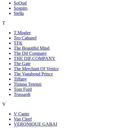
SoOud
Sospiro
Stella
T
T.Mugler
Teo Cabanel
TFK
The Beautiful Mind
The Dif Company
THE DIF.COMPANY
The Gate
The Merchant Of Venice
The Vagabond Prince
Tiffany
Tiziana Terenzi
Tom Ford
Trussardi
V
V Canto
Van Cleef
VERONIQUE GABAI