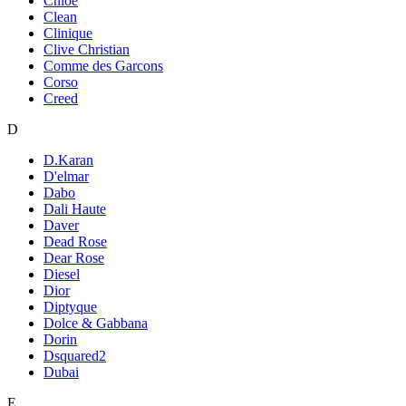
Chloe
Clean
Clinique
Clive Christian
Comme des Garcons
Corso
Creed
D
D.Karan
D'elmar
Dabo
Dali Haute
Daver
Dead Rose
Dear Rose
Diesel
Dior
Diptyque
Dolce & Gabbana
Dorin
Dsquared2
Dubai
E