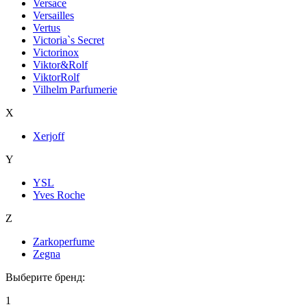
Versace
Versailles
Vertus
Victoria`s Secret
Victorinox
Viktor&Rolf
ViktorRolf
Vilhelm Parfumerie
X
Xerjoff
Y
YSL
Yves Roche
Z
Zarkoperfume
Zegna
Выберите бренд:
1