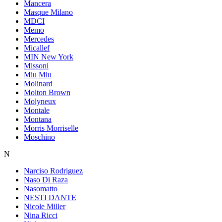
Mancera
Masque Milano
MDCI
Memo
Mercedes
Micallef
MIN New York
Missoni
Miu Miu
Molinard
Molton Brown
Molyneux
Montale
Montana
Morris Morriselle
Moschino
N
Narciso Rodriguez
Naso Di Raza
Nasomatto
NESTI DANTE
Nicole Miller
Nina Ricci