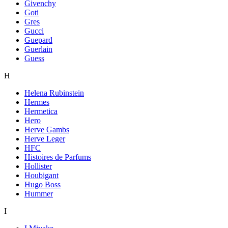
Givenchy
Goti
Gres
Gucci
Guepard
Guerlain
Guess
H
Helena Rubinstein
Hermes
Hermetica
Hero
Herve Gambs
Herve Leger
HFC
Histoires de Parfums
Hollister
Houbigant
Hugo Boss
Hummer
I