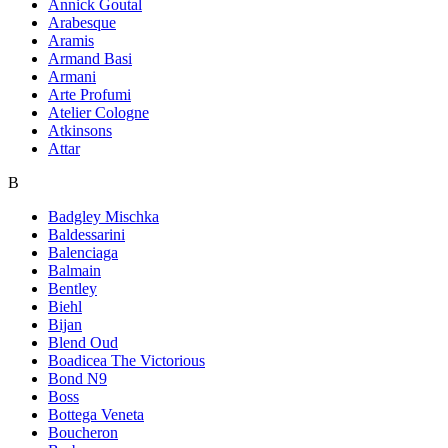
Annick Goutal
Arabesque
Aramis
Armand Basi
Armani
Arte Profumi
Atelier Cologne
Atkinsons
Attar
B
Badgley Mischka
Baldessarini
Balenciaga
Balmain
Bentley
Biehl
Bijan
Blend Oud
Boadicea The Victorious
Bond N9
Boss
Bottega Veneta
Boucheron