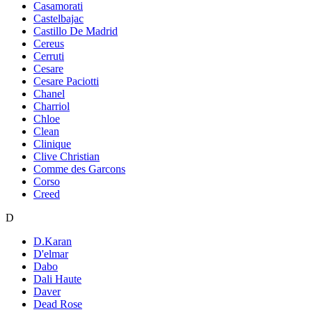
Casamorati
Castelbajac
Castillo De Madrid
Cereus
Cerruti
Cesare
Cesare Paciotti
Chanel
Charriol
Chloe
Clean
Clinique
Clive Christian
Comme des Garcons
Corso
Creed
D
D.Karan
D'elmar
Dabo
Dali Haute
Daver
Dead Rose