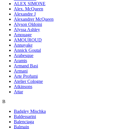
ALEX SIMONE
Alex. McQueen
Alexandre J
Alexandrer McQueen
Alyson Oldoini
Alyssa Ashley
Amouage
AMOUROUD
Annayake
Annick Goutal
Arabesque
Aramis
Armand Basi
Armani
Arte Profumi
Atelier Cologne
Atkinsons
Attar
B
Badgley Mischka
Baldessarini
Balenciaga
Balmain