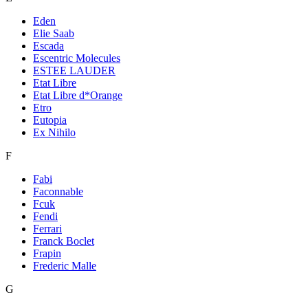
Eden
Elie Saab
Escada
Escentric Molecules
ESTEE LAUDER
Etat Libre
Etat Libre d*Orange
Etro
Eutopia
Ex Nihilo
F
Fabi
Faconnable
Fcuk
Fendi
Ferrari
Franck Boclet
Frapin
Frederic Malle
G