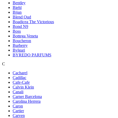
Bentley
Biehl
Bijan
Blend Oud
Boadicea The Victorious
Bond N9
Boss
Bottega Veneta
Boucheron
Burberry
Bvlgari
BYREDO PARFUMS
C
Cacharel
Cadillac
Cafe-Cafe
Calvin Klein
Canali
Carner Barcelona
Carolina Herrera
Caron
Cartier
Carven