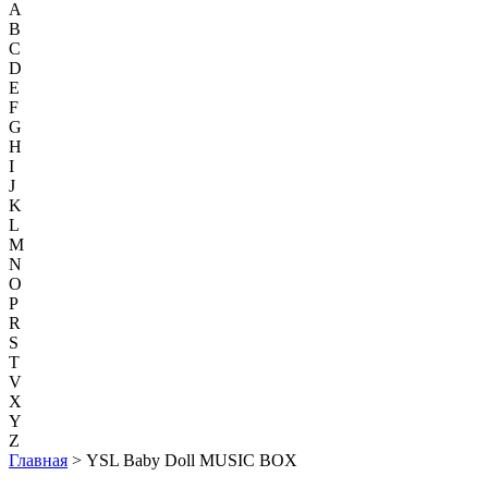
A
B
C
D
E
F
G
H
I
J
K
L
M
N
O
P
R
S
T
V
X
Y
Z
Главная
> YSL Baby Doll MUSIC BOX