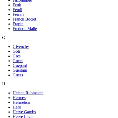
Faconnable
Fcuk
Fendi
Ferrari
Franck Boclet
Frapin
Frederic Malle
G
Givenchy
Goti
Gres
Gucci
Guepard
Guerlain
Guess
H
Helena Rubinstein
Hermes
Hermetica
Hero
Herve Gambs
Herve Leger