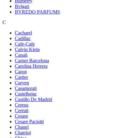
Burberry
Bvlgari
BYREDO PARFUMS
C
Cacharel
Cadillac
Cafe-Cafe
Calvin Klein
Canali
Carner Barcelona
Carolina Herrera
Caron
Cartier
Carven
Casamorati
Castelbajac
Castillo De Madrid
Cereus
Cerruti
Cesare
Cesare Paciotti
Chanel
Charriol