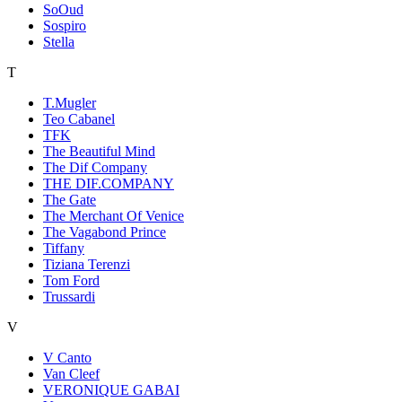
SoOud
Sospiro
Stella
T
T.Mugler
Teo Cabanel
TFK
The Beautiful Mind
The Dif Company
THE DIF.COMPANY
The Gate
The Merchant Of Venice
The Vagabond Prince
Tiffany
Tiziana Terenzi
Tom Ford
Trussardi
V
V Canto
Van Cleef
VERONIQUE GABAI