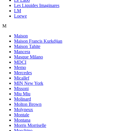
Le Labo
Les Liquides Imaginares
LM
Loewe
M
Maison
Maison Francis Kurkdjian
Maison Tahite
Mancera
Masque Milano
MDCI
Memo
Mercedes
Micallef
MIN New York
Missoni
Miu Miu
Molinard
Molton Brown
Molyneux
Montale
Montana
Morris Morriselle
Moschino