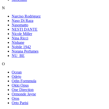
N
Narciso Rodriguez
Naso Di Raza
Nasomatto
NESTI DANTE
Nicole Miller
Nina Ricci
Nishane
Nobile 1942
Norana Perfumes
NU_BE
O
Ocean
Odejo
Odin Formmula
Okki Opus
One Direction
Ormonde Jayne
Oros
Orto Parisi