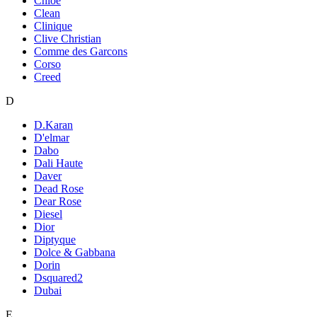
Chloe
Clean
Clinique
Clive Christian
Comme des Garcons
Corso
Creed
D
D.Karan
D'elmar
Dabo
Dali Haute
Daver
Dead Rose
Dear Rose
Diesel
Dior
Diptyque
Dolce & Gabbana
Dorin
Dsquared2
Dubai
E