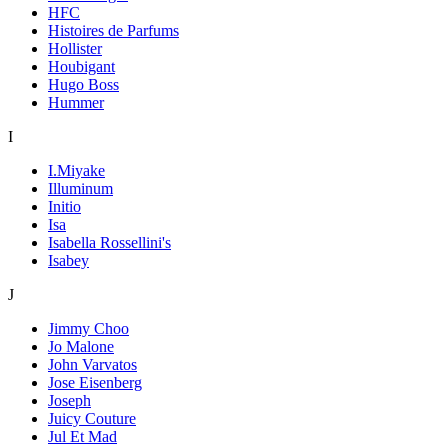
HFC
Histoires de Parfums
Hollister
Houbigant
Hugo Boss
Hummer
I
I.Miyake
Illuminum
Initio
Isa
Isabella Rossellini's
Isabey
J
Jimmy Choo
Jo Malone
John Varvatos
Jose Eisenberg
Joseph
Juicy Couture
Jul Et Mad