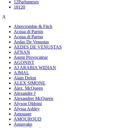
12Parfumeurs
18120
A
Abercrombie & Fitch
Acqua di Parisis
Acqua di Parma
Aedas De Venustas
AEDES DE VENUSTAS
AFNAN
Agent Provocateur
AGONIST
AJ ARABIA WIDIAN
AJMAL
Alain Delon
ALEX SIMONE
Alex. McQueen
Alexandre J
Alexandrer McQueen
Alyson Oldoini
Alyssa Ashley
Amouage
AMOUROUD
Annayake