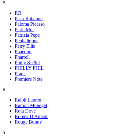
P
P.R.
Paco Rabanne
Paloma Picasso
Parle Moi
Patrizia Pepe
Penhaligons
Perry Ellis
Phaedon
Pharrell
Philly & Phil
PHILLY PHIL
Prada
Premiere Note
R
Ralph Lauren
Ramon Monegal
Roja Dove
Romea D'Ameur
Rouge Bunny
S