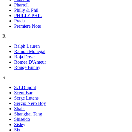
Pharrell
Philly & Phil
PHILLY PHIL
Prada
Premiere Note
R
Ralph Lauren
Ramon Monegal
Roja Dove
Romea D'Ameur
Rouge Bunny
S
S.T.Dupont
Scent Bar
Serge Lutens
Sergio Nero Boy
Shaik
Shanghai Tang
Shiseido
Sisley
Six