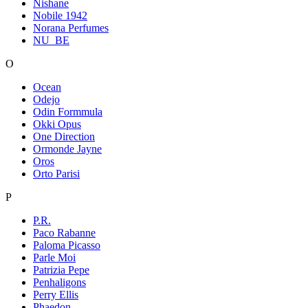
Nishane
Nobile 1942
Norana Perfumes
NU_BE
O
Ocean
Odejo
Odin Formmula
Okki Opus
One Direction
Ormonde Jayne
Oros
Orto Parisi
P
P.R.
Paco Rabanne
Paloma Picasso
Parle Moi
Patrizia Pepe
Penhaligons
Perry Ellis
Phaedon