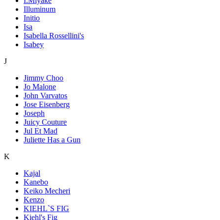
I.Miyake
Illuminum
Initio
Isa
Isabella Rossellini's
Isabey
J
Jimmy Choo
Jo Malone
John Varvatos
Jose Eisenberg
Joseph
Juicy Couture
Jul Et Mad
Juliette Has a Gun
K
Kajal
Kanebo
Keiko Mecheri
Kenzo
KIEHL`S FIG
Kiehl's Fig