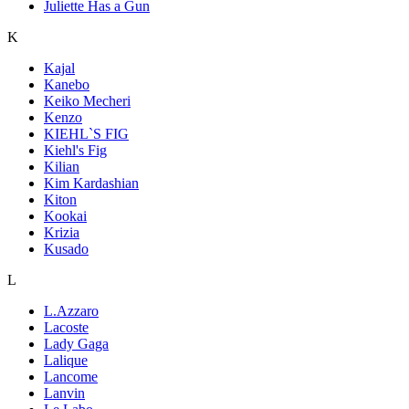
Juliette Has a Gun
K
Kajal
Kanebo
Keiko Mecheri
Kenzo
KIEHL`S FIG
Kiehl's Fig
Kilian
Kim Kardashian
Kiton
Kookai
Krizia
Kusado
L
L.Azzaro
Lacoste
Lady Gaga
Lalique
Lancome
Lanvin