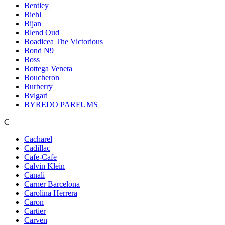
Bentley
Biehl
Bijan
Blend Oud
Boadicea The Victorious
Bond N9
Boss
Bottega Veneta
Boucheron
Burberry
Bvlgari
BYREDO PARFUMS
C
Cacharel
Cadillac
Cafe-Cafe
Calvin Klein
Canali
Carner Barcelona
Carolina Herrera
Caron
Cartier
Carven