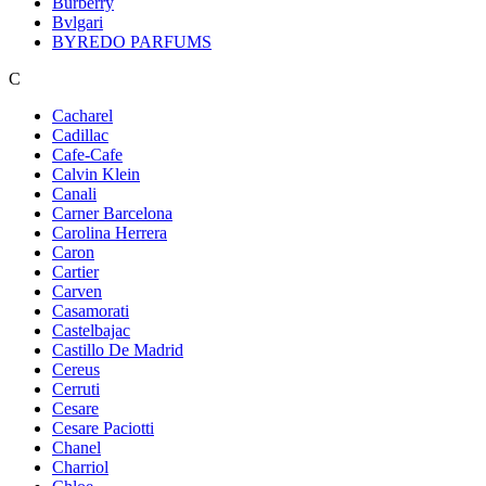
Burberry
Bvlgari
BYREDO PARFUMS
C
Cacharel
Cadillac
Cafe-Cafe
Calvin Klein
Canali
Carner Barcelona
Carolina Herrera
Caron
Cartier
Carven
Casamorati
Castelbajac
Castillo De Madrid
Cereus
Cerruti
Cesare
Cesare Paciotti
Chanel
Charriol