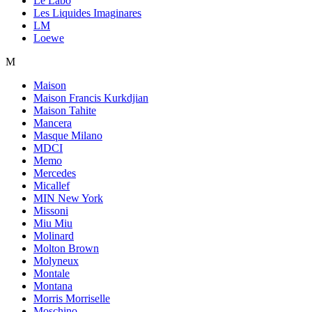
Le Labo
Les Liquides Imaginares
LM
Loewe
M
Maison
Maison Francis Kurkdjian
Maison Tahite
Mancera
Masque Milano
MDCI
Memo
Mercedes
Micallef
MIN New York
Missoni
Miu Miu
Molinard
Molton Brown
Molyneux
Montale
Montana
Morris Morriselle
Moschino