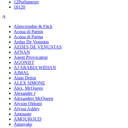
12Parfumeurs
18120
A
Abercrombie & Fitch
Acqua di Parisis
Acqua di Parma
Aedas De Venustas
AEDES DE VENUSTAS
AFNAN
Agent Provocateur
AGONIST
AJ ARABIA WIDIAN
AJMAL
Alain Delon
ALEX SIMONE
Alex. McQueen
Alexandre J
Alexandrer McQueen
Alyson Oldoini
Alyssa Ashley
Amouage
AMOUROUD
Annayake