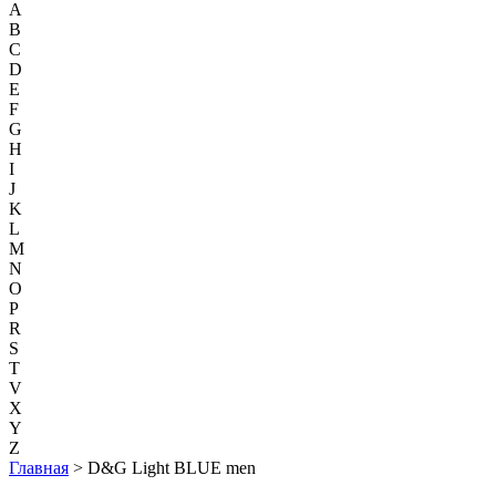
A
B
C
D
E
F
G
H
I
J
K
L
M
N
O
P
R
S
T
V
X
Y
Z
Главная
> D&G Light BLUE men