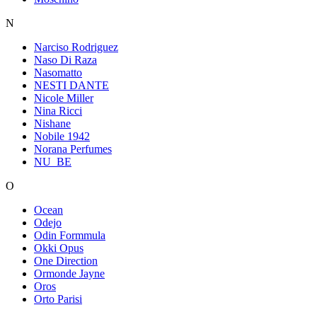
N
Narciso Rodriguez
Naso Di Raza
Nasomatto
NESTI DANTE
Nicole Miller
Nina Ricci
Nishane
Nobile 1942
Norana Perfumes
NU_BE
O
Ocean
Odejo
Odin Formmula
Okki Opus
One Direction
Ormonde Jayne
Oros
Orto Parisi