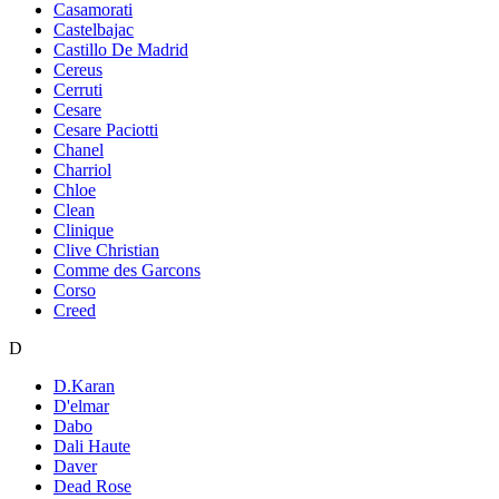
Casamorati
Castelbajac
Castillo De Madrid
Cereus
Cerruti
Cesare
Cesare Paciotti
Chanel
Charriol
Chloe
Clean
Clinique
Clive Christian
Comme des Garcons
Corso
Creed
D
D.Karan
D'elmar
Dabo
Dali Haute
Daver
Dead Rose