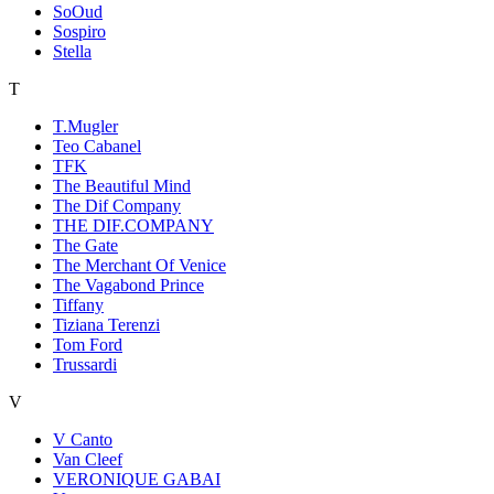
SoOud
Sospiro
Stella
T
T.Mugler
Teo Cabanel
TFK
The Beautiful Mind
The Dif Company
THE DIF.COMPANY
The Gate
The Merchant Of Venice
The Vagabond Prince
Tiffany
Tiziana Terenzi
Tom Ford
Trussardi
V
V Canto
Van Cleef
VERONIQUE GABAI