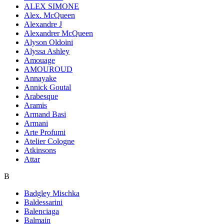
ALEX SIMONE
Alex. McQueen
Alexandre J
Alexandrer McQueen
Alyson Oldoini
Alyssa Ashley
Amouage
AMOUROUD
Annayake
Annick Goutal
Arabesque
Aramis
Armand Basi
Armani
Arte Profumi
Atelier Cologne
Atkinsons
Attar
B
Badgley Mischka
Baldessarini
Balenciaga
Balmain