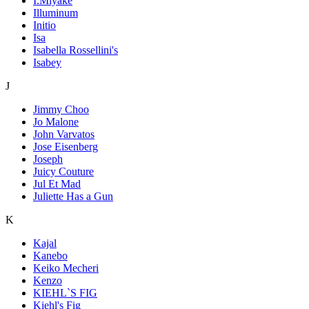
I.Miyake
Illuminum
Initio
Isa
Isabella Rossellini's
Isabey
J
Jimmy Choo
Jo Malone
John Varvatos
Jose Eisenberg
Joseph
Juicy Couture
Jul Et Mad
Juliette Has a Gun
K
Kajal
Kanebo
Keiko Mecheri
Kenzo
KIEHL`S FIG
Kiehl's Fig