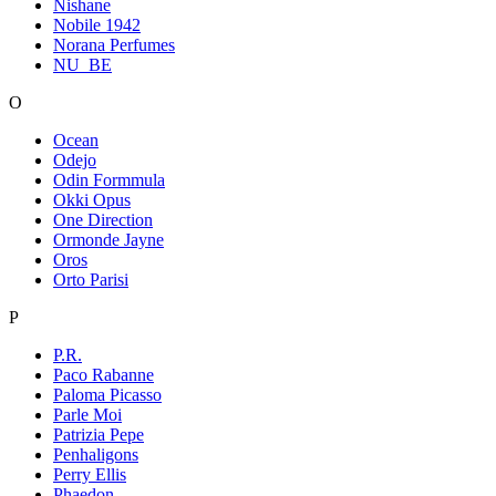
Nishane
Nobile 1942
Norana Perfumes
NU_BE
O
Ocean
Odejo
Odin Formmula
Okki Opus
One Direction
Ormonde Jayne
Oros
Orto Parisi
P
P.R.
Paco Rabanne
Paloma Picasso
Parle Moi
Patrizia Pepe
Penhaligons
Perry Ellis
Phaedon