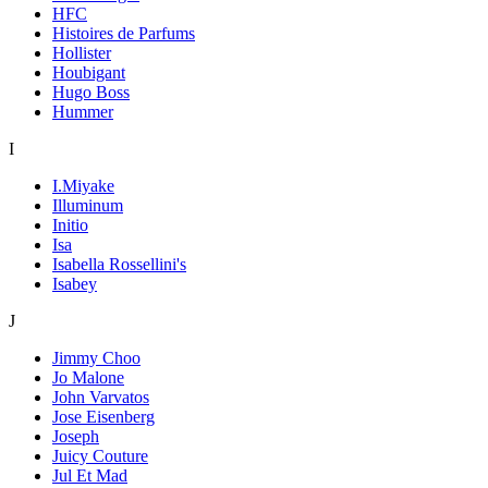
HFC
Histoires de Parfums
Hollister
Houbigant
Hugo Boss
Hummer
I
I.Miyake
Illuminum
Initio
Isa
Isabella Rossellini's
Isabey
J
Jimmy Choo
Jo Malone
John Varvatos
Jose Eisenberg
Joseph
Juicy Couture
Jul Et Mad