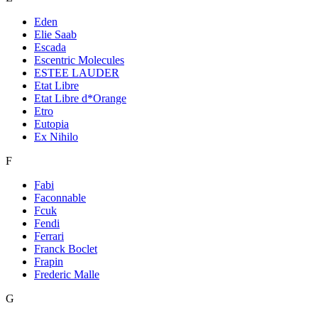
Eden
Elie Saab
Escada
Escentric Molecules
ESTEE LAUDER
Etat Libre
Etat Libre d*Orange
Etro
Eutopia
Ex Nihilo
F
Fabi
Faconnable
Fcuk
Fendi
Ferrari
Franck Boclet
Frapin
Frederic Malle
G