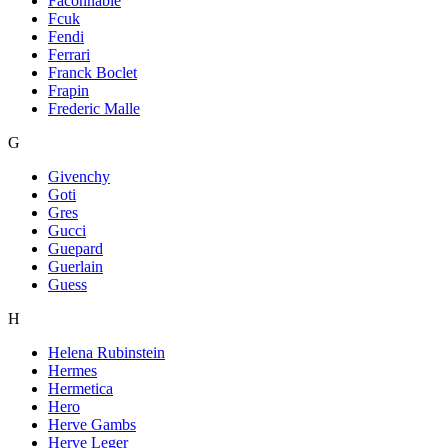
Faconnable
Fcuk
Fendi
Ferrari
Franck Boclet
Frapin
Frederic Malle
G
Givenchy
Goti
Gres
Gucci
Guepard
Guerlain
Guess
H
Helena Rubinstein
Hermes
Hermetica
Hero
Herve Gambs
Herve Leger