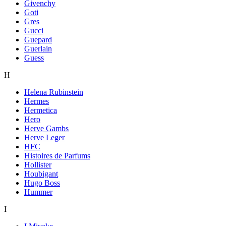
Givenchy
Goti
Gres
Gucci
Guepard
Guerlain
Guess
H
Helena Rubinstein
Hermes
Hermetica
Hero
Herve Gambs
Herve Leger
HFC
Histoires de Parfums
Hollister
Houbigant
Hugo Boss
Hummer
I