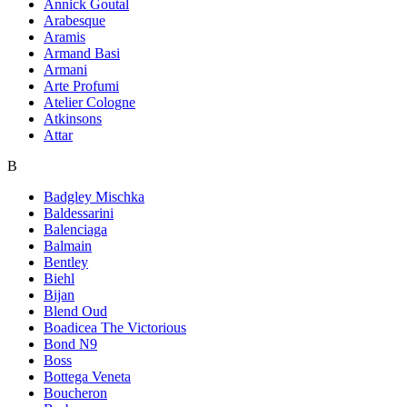
Annick Goutal
Arabesque
Aramis
Armand Basi
Armani
Arte Profumi
Atelier Cologne
Atkinsons
Attar
B
Badgley Mischka
Baldessarini
Balenciaga
Balmain
Bentley
Biehl
Bijan
Blend Oud
Boadicea The Victorious
Bond N9
Boss
Bottega Veneta
Boucheron