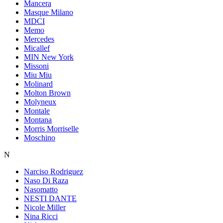
Mancera
Masque Milano
MDCI
Memo
Mercedes
Micallef
MIN New York
Missoni
Miu Miu
Molinard
Molton Brown
Molyneux
Montale
Montana
Morris Morriselle
Moschino
N
Narciso Rodriguez
Naso Di Raza
Nasomatto
NESTI DANTE
Nicole Miller
Nina Ricci