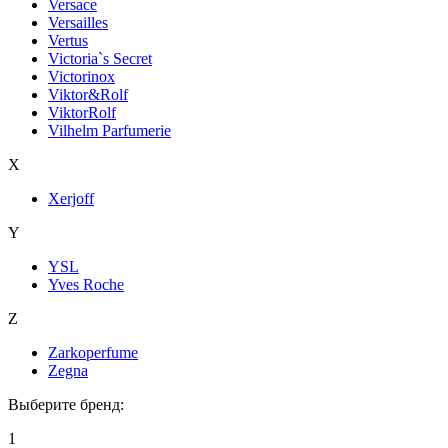
Versace
Versailles
Vertus
Victoria`s Secret
Victorinox
Viktor&Rolf
ViktorRolf
Vilhelm Parfumerie
X
Xerjoff
Y
YSL
Yves Roche
Z
Zarkoperfume
Zegna
Выберите бренд:
1