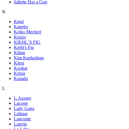
Juliette Has a Gun
K
Kajal
Kanebo
Keiko Mecheri
Kenzo
KIEHL`S FIG
Kiehl's Fig
Kilian
Kim Kardashian
Kiton
Kookai
Krizia
Kusado
L
L.Azzaro
Lacoste
Lady Gaga
Lalique
Lancome
Lanvin