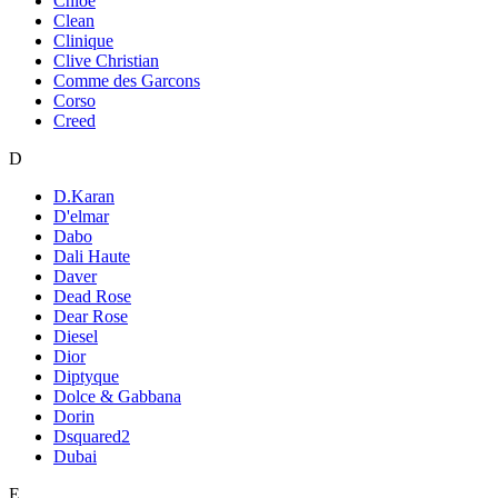
Chloe
Clean
Clinique
Clive Christian
Comme des Garcons
Corso
Creed
D
D.Karan
D'elmar
Dabo
Dali Haute
Daver
Dead Rose
Dear Rose
Diesel
Dior
Diptyque
Dolce & Gabbana
Dorin
Dsquared2
Dubai
E