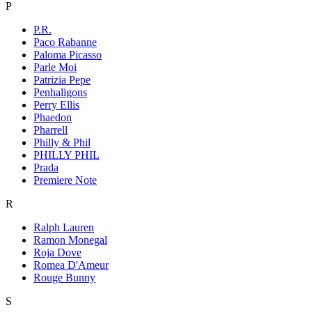
P
P.R.
Paco Rabanne
Paloma Picasso
Parle Moi
Patrizia Pepe
Penhaligons
Perry Ellis
Phaedon
Pharrell
Philly & Phil
PHILLY PHIL
Prada
Premiere Note
R
Ralph Lauren
Ramon Monegal
Roja Dove
Romea D'Ameur
Rouge Bunny
S