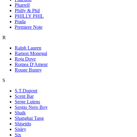
Pharrell
Philly & Phil
PHILLY PHIL
Prada
Premiere Note
R
Ralph Lauren
Ramon Monegal
Roja Dove
Romea D'Ameur
Rouge Bunny
S
S.T.Dupont
Scent Bar
Serge Lutens
Sergio Nero Boy
Shaik
Shanghai Tang
Shiseido
Sisley
Six