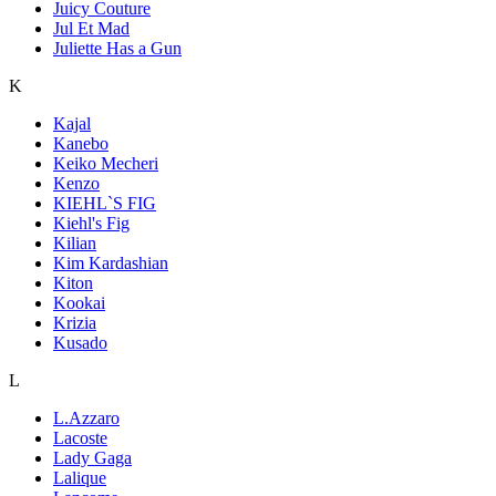
Juicy Couture
Jul Et Mad
Juliette Has a Gun
K
Kajal
Kanebo
Keiko Mecheri
Kenzo
KIEHL`S FIG
Kiehl's Fig
Kilian
Kim Kardashian
Kiton
Kookai
Krizia
Kusado
L
L.Azzaro
Lacoste
Lady Gaga
Lalique