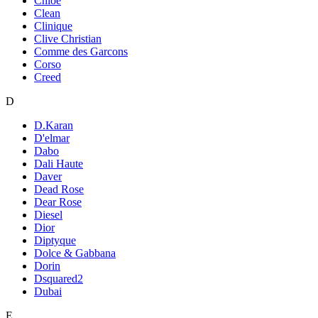
Chloe
Clean
Clinique
Clive Christian
Comme des Garcons
Corso
Creed
D
D.Karan
D'elmar
Dabo
Dali Haute
Daver
Dead Rose
Dear Rose
Diesel
Dior
Diptyque
Dolce & Gabbana
Dorin
Dsquared2
Dubai
E