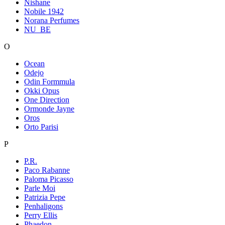
Nishane
Nobile 1942
Norana Perfumes
NU_BE
O
Ocean
Odejo
Odin Formmula
Okki Opus
One Direction
Ormonde Jayne
Oros
Orto Parisi
P
P.R.
Paco Rabanne
Paloma Picasso
Parle Moi
Patrizia Pepe
Penhaligons
Perry Ellis
Phaedon