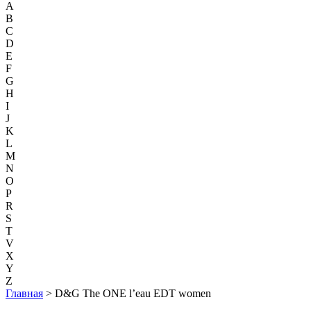
A
B
C
D
E
F
G
H
I
J
K
L
M
N
O
P
R
S
T
V
X
Y
Z
Главная
> D&G The ONE l’eau EDT women