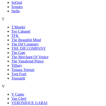
SoOud
Sospiro
Stella
T
T.Mugler
Teo Cabanel
TFK
The Beautiful Mind
The Dif Company
THE DIF.COMPANY
The Gate
The Merchant Of Venice
The Vagabond Prince
Tiffany
Tiziana Terenzi
Tom Ford
Trussardi
V
V Canto
Van Cleef
VERONIQUE GABAI