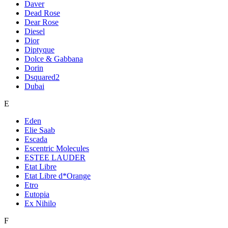
Daver
Dead Rose
Dear Rose
Diesel
Dior
Diptyque
Dolce & Gabbana
Dorin
Dsquared2
Dubai
E
Eden
Elie Saab
Escada
Escentric Molecules
ESTEE LAUDER
Etat Libre
Etat Libre d*Orange
Etro
Eutopia
Ex Nihilo
F