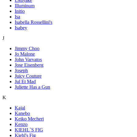
I.Miyake
Illuminum
Initio
Isa
Isabella Rossellini's
Isabey
J
Jimmy Choo
Jo Malone
John Varvatos
Jose Eisenberg
Joseph
Juicy Couture
Jul Et Mad
Juliette Has a Gun
K
Kajal
Kanebo
Keiko Mecheri
Kenzo
KIEHL`S FIG
Kiehl's Fig