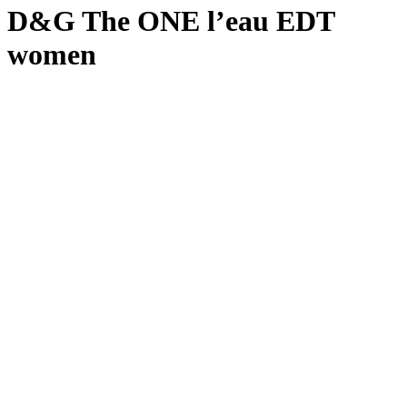
D&G The ONE l’eau EDT
women