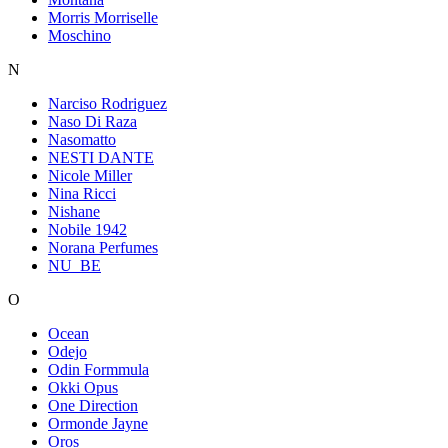
Morris Morriselle
Moschino
N
Narciso Rodriguez
Naso Di Raza
Nasomatto
NESTI DANTE
Nicole Miller
Nina Ricci
Nishane
Nobile 1942
Norana Perfumes
NU_BE
O
Ocean
Odejo
Odin Formmula
Okki Opus
One Direction
Ormonde Jayne
Oros