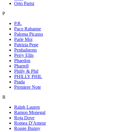
Orto Parisi
P
P.R.
Paco Rabanne
Paloma Picasso
Parle Moi
Patrizia Pepe
Penhaligons
Perry Ellis
Phaedon
Pharrell
Philly & Phil
PHILLY PHIL
Prada
Premiere Note
R
Ralph Lauren
Ramon Monegal
Roja Dove
Romea D'Ameur
Rouge Bunny