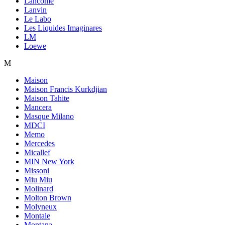
Lancome
Lanvin
Le Labo
Les Liquides Imaginares
LM
Loewe
M
Maison
Maison Francis Kurkdjian
Maison Tahite
Mancera
Masque Milano
MDCI
Memo
Mercedes
Micallef
MIN New York
Missoni
Miu Miu
Molinard
Molton Brown
Molyneux
Montale
Montana