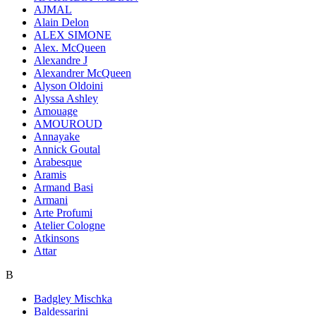
AJMAL
Alain Delon
ALEX SIMONE
Alex. McQueen
Alexandre J
Alexandrer McQueen
Alyson Oldoini
Alyssa Ashley
Amouage
AMOUROUD
Annayake
Annick Goutal
Arabesque
Aramis
Armand Basi
Armani
Arte Profumi
Atelier Cologne
Atkinsons
Attar
B
Badgley Mischka
Baldessarini