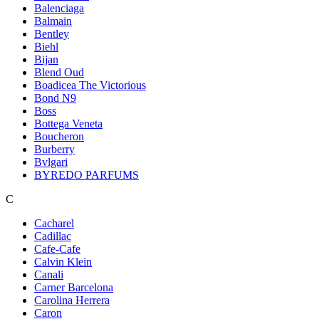
Balenciaga
Balmain
Bentley
Biehl
Bijan
Blend Oud
Boadicea The Victorious
Bond N9
Boss
Bottega Veneta
Boucheron
Burberry
Bvlgari
BYREDO PARFUMS
C
Cacharel
Cadillac
Cafe-Cafe
Calvin Klein
Canali
Carner Barcelona
Carolina Herrera
Caron