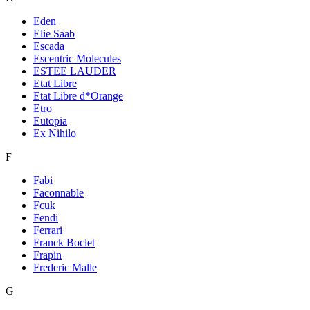
Eden
Elie Saab
Escada
Escentric Molecules
ESTEE LAUDER
Etat Libre
Etat Libre d*Orange
Etro
Eutopia
Ex Nihilo
F
Fabi
Faconnable
Fcuk
Fendi
Ferrari
Franck Boclet
Frapin
Frederic Malle
G