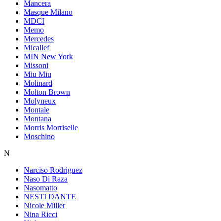
Mancera
Masque Milano
MDCI
Memo
Mercedes
Micallef
MIN New York
Missoni
Miu Miu
Molinard
Molton Brown
Molyneux
Montale
Montana
Morris Morriselle
Moschino
N
Narciso Rodriguez
Naso Di Raza
Nasomatto
NESTI DANTE
Nicole Miller
Nina Ricci