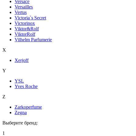
Versace
Versailles
Vertus
Victoria`s Secret
Victorinox
Viktor&Rolf
ViktorRolf
Vilhelm Parfumerie
X
Xerjoff
Y
YSL
Yves Roche
Z
Zarkoperfume
Zegna
Выберите бренд:
1