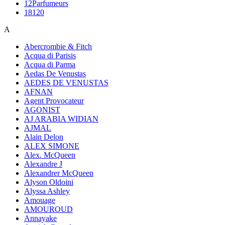
12Parfumeurs
18120
A
Abercrombie & Fitch
Acqua di Parisis
Acqua di Parma
Aedas De Venustas
AEDES DE VENUSTAS
AFNAN
Agent Provocateur
AGONIST
AJ ARABIA WIDIAN
AJMAL
Alain Delon
ALEX SIMONE
Alex. McQueen
Alexandre J
Alexandrer McQueen
Alyson Oldoini
Alyssa Ashley
Amouage
AMOUROUD
Annayake