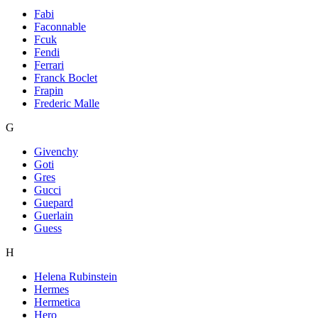
Fabi
Faconnable
Fcuk
Fendi
Ferrari
Franck Boclet
Frapin
Frederic Malle
G
Givenchy
Goti
Gres
Gucci
Guepard
Guerlain
Guess
H
Helena Rubinstein
Hermes
Hermetica
Hero