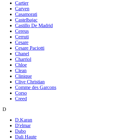
Cartier
Carven
Casamorati
Castelbajac
Castillo De Madrid
Cereus
Cerruti
Cesare
Cesare Paciotti
Chanel
Charriol
Chloe
Clean
Clinique
Clive Christian
Comme des Garcons
Corso
Creed
D
D.Karan
D'elmar
Dabo
Dali Haute