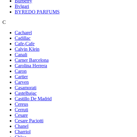
Burberry
Bvlgari
BYREDO PARFUMS
C
Cacharel
Cadillac
Cafe-Cafe
Calvin Klein
Canali
Carner Barcelona
Carolina Herrera
Caron
Cartier
Carven
Casamorati
Castelbajac
Castillo De Madrid
Cereus
Cerruti
Cesare
Cesare Paciotti
Chanel
Charriol