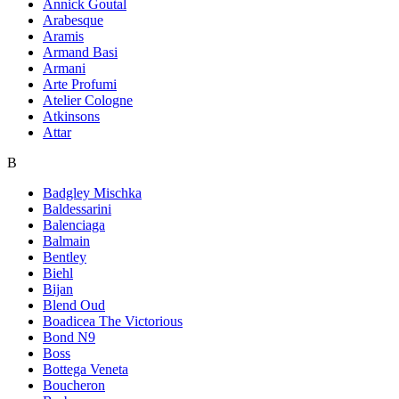
Annick Goutal
Arabesque
Aramis
Armand Basi
Armani
Arte Profumi
Atelier Cologne
Atkinsons
Attar
B
Badgley Mischka
Baldessarini
Balenciaga
Balmain
Bentley
Biehl
Bijan
Blend Oud
Boadicea The Victorious
Bond N9
Boss
Bottega Veneta
Boucheron