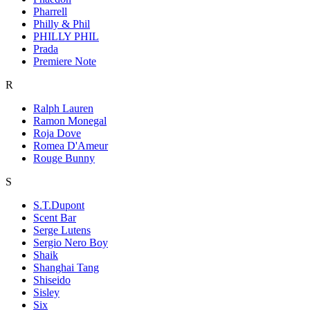
Pharrell
Philly & Phil
PHILLY PHIL
Prada
Premiere Note
R
Ralph Lauren
Ramon Monegal
Roja Dove
Romea D'Ameur
Rouge Bunny
S
S.T.Dupont
Scent Bar
Serge Lutens
Sergio Nero Boy
Shaik
Shanghai Tang
Shiseido
Sisley
Six