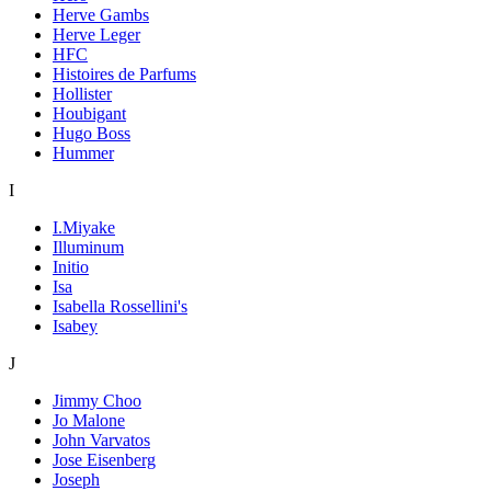
Herve Gambs
Herve Leger
HFC
Histoires de Parfums
Hollister
Houbigant
Hugo Boss
Hummer
I
I.Miyake
Illuminum
Initio
Isa
Isabella Rossellini's
Isabey
J
Jimmy Choo
Jo Malone
John Varvatos
Jose Eisenberg
Joseph