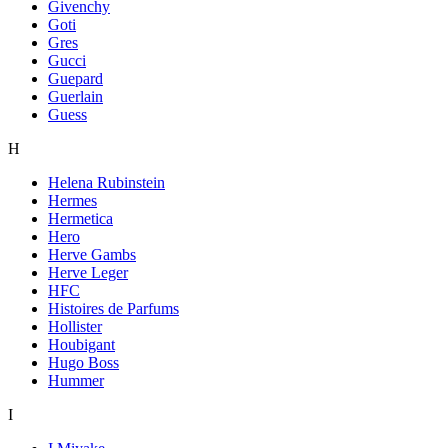
Givenchy
Goti
Gres
Gucci
Guepard
Guerlain
Guess
H
Helena Rubinstein
Hermes
Hermetica
Hero
Herve Gambs
Herve Leger
HFC
Histoires de Parfums
Hollister
Houbigant
Hugo Boss
Hummer
I