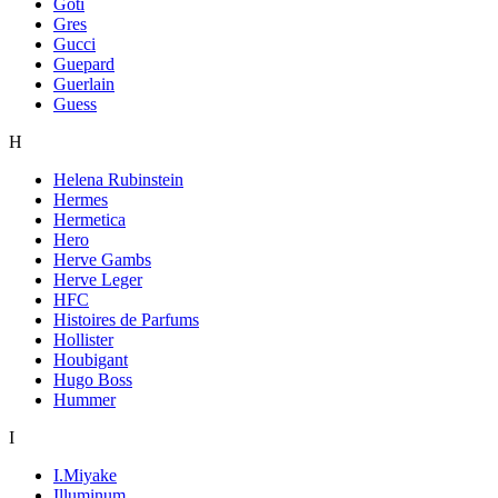
Goti
Gres
Gucci
Guepard
Guerlain
Guess
H
Helena Rubinstein
Hermes
Hermetica
Hero
Herve Gambs
Herve Leger
HFC
Histoires de Parfums
Hollister
Houbigant
Hugo Boss
Hummer
I
I.Miyake
Illuminum