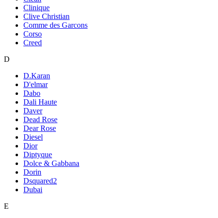
Clinique
Clive Christian
Comme des Garcons
Corso
Creed
D
D.Karan
D'elmar
Dabo
Dali Haute
Daver
Dead Rose
Dear Rose
Diesel
Dior
Diptyque
Dolce & Gabbana
Dorin
Dsquared2
Dubai
E