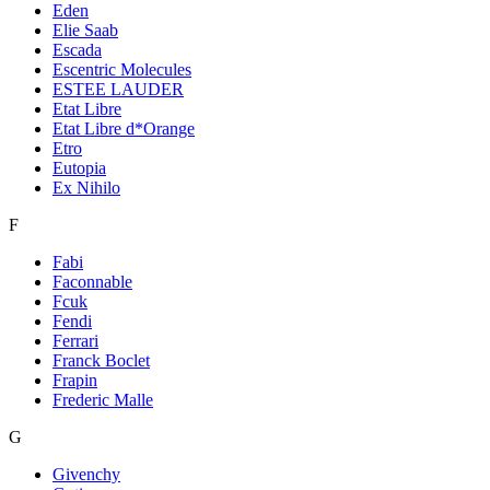
Eden
Elie Saab
Escada
Escentric Molecules
ESTEE LAUDER
Etat Libre
Etat Libre d*Orange
Etro
Eutopia
Ex Nihilo
F
Fabi
Faconnable
Fcuk
Fendi
Ferrari
Franck Boclet
Frapin
Frederic Malle
G
Givenchy