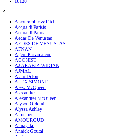
18120
A
Abercrombie & Fitch
Acqua di Parisis
Acqua di Parma
Aedas De Venustas
AEDES DE VENUSTAS
AFNAN
Agent Provocateur
AGONIST
AJ ARABIA WIDIAN
AJMAL
Alain Delon
ALEX SIMONE
Alex. McQueen
Alexandre J
Alexandrer McQueen
Alyson Oldoini
Alyssa Ashley
Amouage
AMOUROUD
Annayake
Annick Goutal