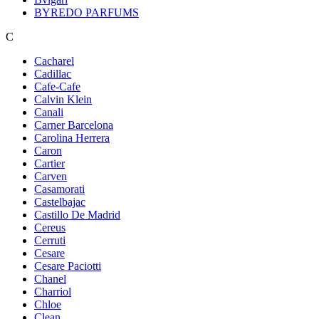
BYREDO PARFUMS
C
Cacharel
Cadillac
Cafe-Cafe
Calvin Klein
Canali
Carner Barcelona
Carolina Herrera
Caron
Cartier
Carven
Casamorati
Castelbajac
Castillo De Madrid
Cereus
Cerruti
Cesare
Cesare Paciotti
Chanel
Charriol
Chloe
Clean