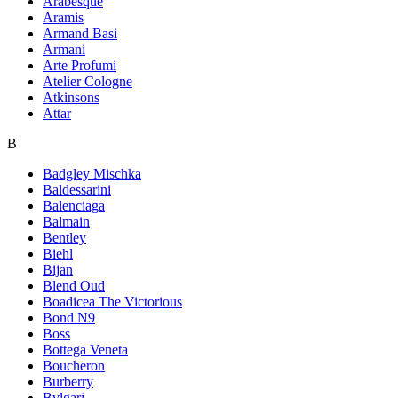
Arabesque
Aramis
Armand Basi
Armani
Arte Profumi
Atelier Cologne
Atkinsons
Attar
B
Badgley Mischka
Baldessarini
Balenciaga
Balmain
Bentley
Biehl
Bijan
Blend Oud
Boadicea The Victorious
Bond N9
Boss
Bottega Veneta
Boucheron
Burberry
Bvlgari