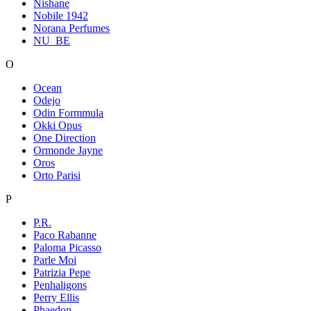
Nishane
Nobile 1942
Norana Perfumes
NU_BE
O
Ocean
Odejo
Odin Formmula
Okki Opus
One Direction
Ormonde Jayne
Oros
Orto Parisi
P
P.R.
Paco Rabanne
Paloma Picasso
Parle Moi
Patrizia Pepe
Penhaligons
Perry Ellis
Phaedon