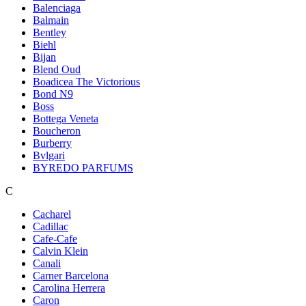
Balenciaga
Balmain
Bentley
Biehl
Bijan
Blend Oud
Boadicea The Victorious
Bond N9
Boss
Bottega Veneta
Boucheron
Burberry
Bvlgari
BYREDO PARFUMS
C
Cacharel
Cadillac
Cafe-Cafe
Calvin Klein
Canali
Carner Barcelona
Carolina Herrera
Caron