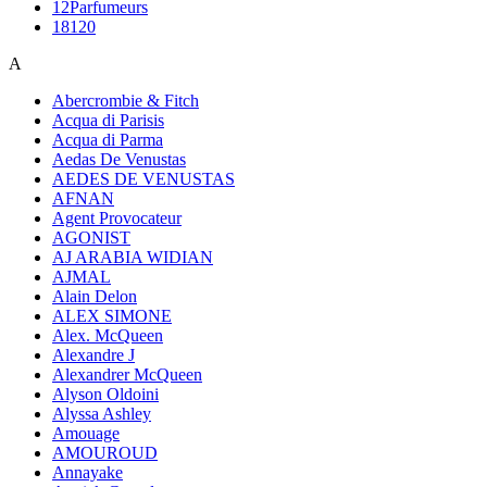
12Parfumeurs
18120
A
Abercrombie & Fitch
Acqua di Parisis
Acqua di Parma
Aedas De Venustas
AEDES DE VENUSTAS
AFNAN
Agent Provocateur
AGONIST
AJ ARABIA WIDIAN
AJMAL
Alain Delon
ALEX SIMONE
Alex. McQueen
Alexandre J
Alexandrer McQueen
Alyson Oldoini
Alyssa Ashley
Amouage
AMOUROUD
Annayake