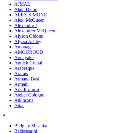
AJMAL
Alain Delon
ALEX SIMONE
Alex. McQueen
Alexandre J
Alexandrer McQueen
Alyson Oldoini
Alyssa Ashley
Amouage
AMOUROUD
Annayake
Annick Goutal
Arabesque
Aramis
Armand Basi
Armani
Arte Profumi
Atelier Cologne
Atkinsons
Attar
B
Badgley Mischka
Baldessarini