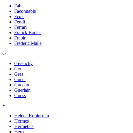
Fabi
Faconnable
Fcuk
Fendi
Ferrari
Franck Boclet
Frapin
Frederic Malle
G
Givenchy
Goti
Gres
Gucci
Guepard
Guerlain
Guess
H
Helena Rubinstein
Hermes
Hermetica
Hero