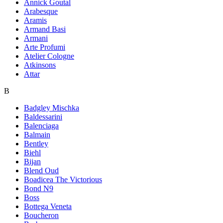
Annick Goutal
Arabesque
Aramis
Armand Basi
Armani
Arte Profumi
Atelier Cologne
Atkinsons
Attar
B
Badgley Mischka
Baldessarini
Balenciaga
Balmain
Bentley
Biehl
Bijan
Blend Oud
Boadicea The Victorious
Bond N9
Boss
Bottega Veneta
Boucheron