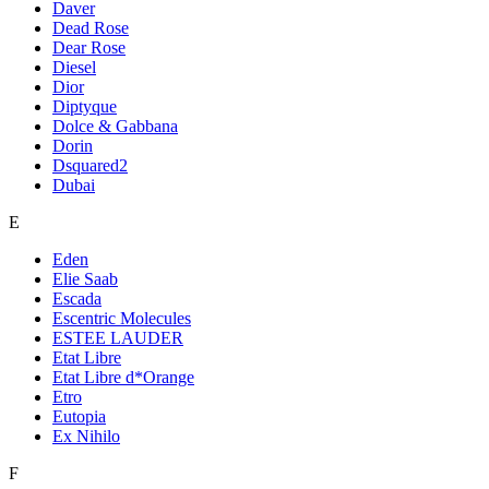
Daver
Dead Rose
Dear Rose
Diesel
Dior
Diptyque
Dolce & Gabbana
Dorin
Dsquared2
Dubai
E
Eden
Elie Saab
Escada
Escentric Molecules
ESTEE LAUDER
Etat Libre
Etat Libre d*Orange
Etro
Eutopia
Ex Nihilo
F