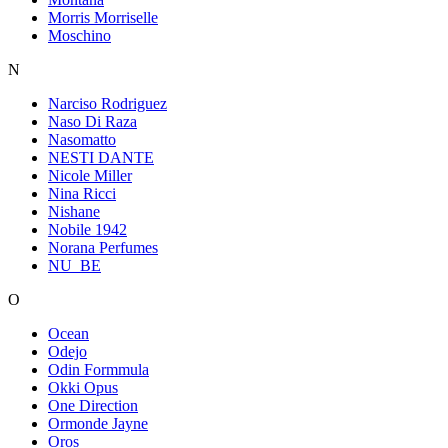
Morris Morriselle
Moschino
N
Narciso Rodriguez
Naso Di Raza
Nasomatto
NESTI DANTE
Nicole Miller
Nina Ricci
Nishane
Nobile 1942
Norana Perfumes
NU_BE
O
Ocean
Odejo
Odin Formmula
Okki Opus
One Direction
Ormonde Jayne
Oros