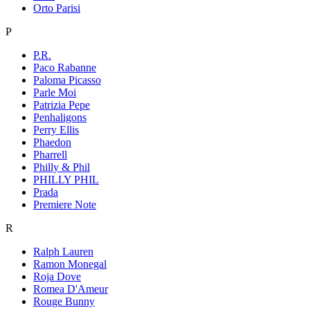
Orto Parisi
P
P.R.
Paco Rabanne
Paloma Picasso
Parle Moi
Patrizia Pepe
Penhaligons
Perry Ellis
Phaedon
Pharrell
Philly & Phil
PHILLY PHIL
Prada
Premiere Note
R
Ralph Lauren
Ramon Monegal
Roja Dove
Romea D'Ameur
Rouge Bunny