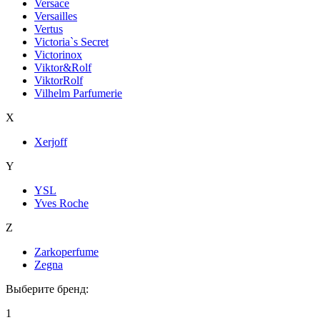
Versace
Versailles
Vertus
Victoria`s Secret
Victorinox
Viktor&Rolf
ViktorRolf
Vilhelm Parfumerie
X
Xerjoff
Y
YSL
Yves Roche
Z
Zarkoperfume
Zegna
Выберите бренд:
1