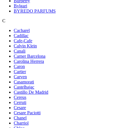
Burberry
Bvlgari
BYREDO PARFUMS
C
Cacharel
Cadillac
Cafe-Cafe
Calvin Klein
Canali
Carner Barcelona
Carolina Herrera
Caron
Cartier
Carven
Casamorati
Castelbajac
Castillo De Madrid
Cereus
Cerruti
Cesare
Cesare Paciotti
Chanel
Charriol