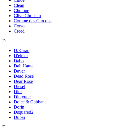
Chloe
Clean
Clinique
Clive Christian
Comme des Garcons
Corso
Creed
D
D.Karan
D'elmar
Dabo
Dali Haute
Daver
Dead Rose
Dear Rose
Diesel
Dior
Diptyque
Dolce & Gabbana
Dorin
Dsquared2
Dubai
E