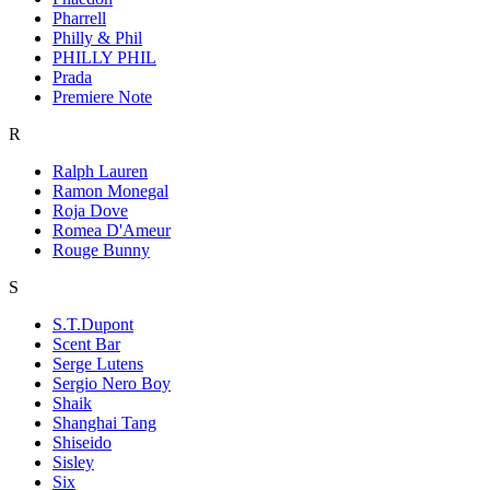
Pharrell
Philly & Phil
PHILLY PHIL
Prada
Premiere Note
R
Ralph Lauren
Ramon Monegal
Roja Dove
Romea D'Ameur
Rouge Bunny
S
S.T.Dupont
Scent Bar
Serge Lutens
Sergio Nero Boy
Shaik
Shanghai Tang
Shiseido
Sisley
Six