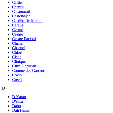
Cartier
Carven
Casamorati
Castelbajac
Castillo De Madrid
Cereus
Cerruti
Cesare
Cesare Paciotti
Chanel
Charriol
Chloe
Clean
Clinique
Clive Christian
Comme des Garcons
Corso
Creed
D
D.Karan
D'elmar
Dabo
Dali Haute