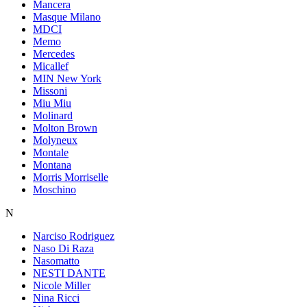
Mancera
Masque Milano
MDCI
Memo
Mercedes
Micallef
MIN New York
Missoni
Miu Miu
Molinard
Molton Brown
Molyneux
Montale
Montana
Morris Morriselle
Moschino
N
Narciso Rodriguez
Naso Di Raza
Nasomatto
NESTI DANTE
Nicole Miller
Nina Ricci