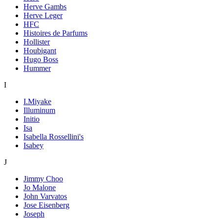
Herve Gambs
Herve Leger
HFC
Histoires de Parfums
Hollister
Houbigant
Hugo Boss
Hummer
I
I.Miyake
Illuminum
Initio
Isa
Isabella Rossellini's
Isabey
J
Jimmy Choo
Jo Malone
John Varvatos
Jose Eisenberg
Joseph