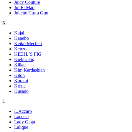
Juicy Couture
Jul Et Mad
Juliette Has a Gun
K
Kajal
Kanebo
Keiko Mecheri
Kenzo
KIEHL`S FIG
Kiehl's Fig
Kilian
Kim Kardashian
Kiton
Kookai
Krizia
Kusado
L
L.Azzaro
Lacoste
Lady Gaga
Lalique