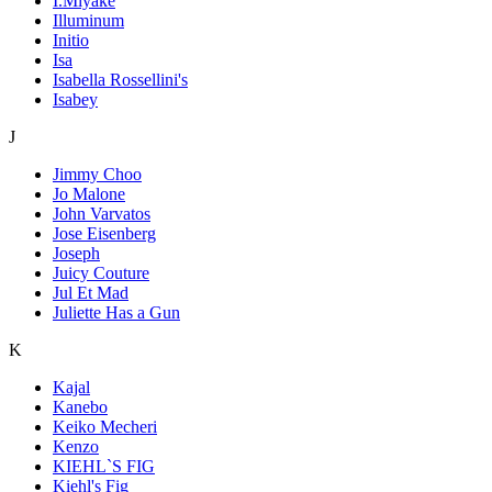
I.Miyake
Illuminum
Initio
Isa
Isabella Rossellini's
Isabey
J
Jimmy Choo
Jo Malone
John Varvatos
Jose Eisenberg
Joseph
Juicy Couture
Jul Et Mad
Juliette Has a Gun
K
Kajal
Kanebo
Keiko Mecheri
Kenzo
KIEHL`S FIG
Kiehl's Fig