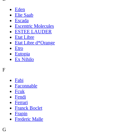
Eden
Elie Saab
Escada
Escentric Molecules
ESTEE LAUDER
Etat Libre
Etat Libre d*Orange
Etro
Eutopia
Ex Nihilo
F
Fabi
Faconnable
Fcuk
Fendi
Ferrari
Franck Boclet
Frapin
Frederic Malle
G