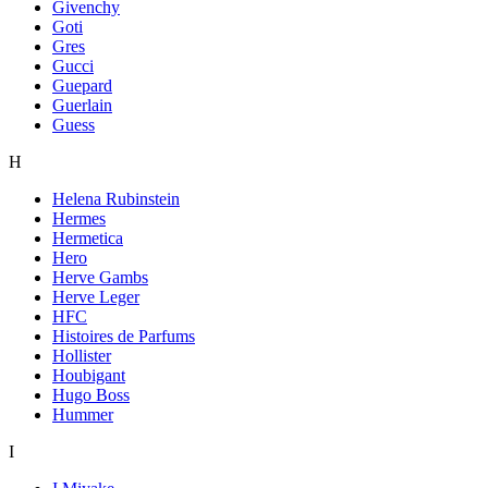
Givenchy
Goti
Gres
Gucci
Guepard
Guerlain
Guess
H
Helena Rubinstein
Hermes
Hermetica
Hero
Herve Gambs
Herve Leger
HFC
Histoires de Parfums
Hollister
Houbigant
Hugo Boss
Hummer
I