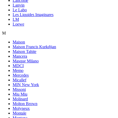
Lancome
Lanvin
Le Labo
Les Liquides Imaginares
LM
Loewe
M
Maison
Maison Francis Kurkdjian
Maison Tahite
Mancera
Masque Milano
MDCI
Memo
Mercedes
Micallef
MIN New York
Missoni
Miu Miu
Molinard
Molton Brown
Molyneux
Montale
Montana