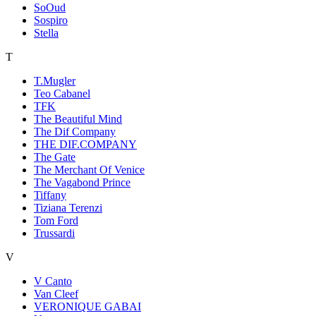
SoOud
Sospiro
Stella
T
T.Mugler
Teo Cabanel
TFK
The Beautiful Mind
The Dif Company
THE DIF.COMPANY
The Gate
The Merchant Of Venice
The Vagabond Prince
Tiffany
Tiziana Terenzi
Tom Ford
Trussardi
V
V Canto
Van Cleef
VERONIQUE GABAI