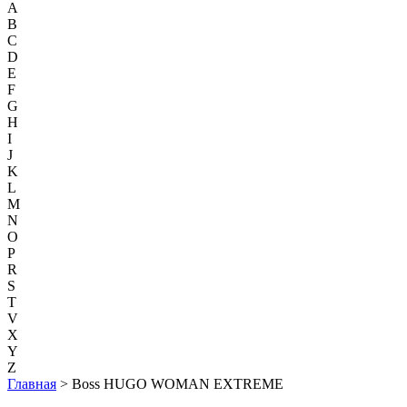
A
B
C
D
E
F
G
H
I
J
K
L
M
N
O
P
R
S
T
V
X
Y
Z
Главная
> Boss HUGO WOMAN EXTREME