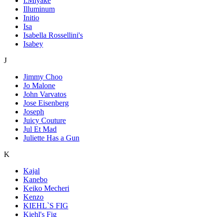
I.Miyake
Illuminum
Initio
Isa
Isabella Rossellini's
Isabey
J
Jimmy Choo
Jo Malone
John Varvatos
Jose Eisenberg
Joseph
Juicy Couture
Jul Et Mad
Juliette Has a Gun
K
Kajal
Kanebo
Keiko Mecheri
Kenzo
KIEHL`S FIG
Kiehl's Fig