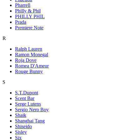
Pharrell
Philly & Phil
PHILLY PHIL
Prada
Premiere Note
R
Ralph Lauren
Ramon Monegal
Roja Dove
Romea D'Ameur
Rouge Bunny
S
S.T.Dupont
Scent Bar
Serge Lutens
Sergio Nero Boy
Shaik
Shanghai Tang
Shiseido
Sisley
Six