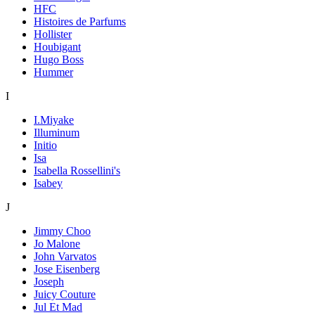
HFC
Histoires de Parfums
Hollister
Houbigant
Hugo Boss
Hummer
I
I.Miyake
Illuminum
Initio
Isa
Isabella Rossellini's
Isabey
J
Jimmy Choo
Jo Malone
John Varvatos
Jose Eisenberg
Joseph
Juicy Couture
Jul Et Mad