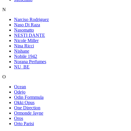
N
Narciso Rodriguez
Naso Di Raza
Nasomatto
NESTI DANTE
Nicole Miller
Nina Ricci
Nishane
Nobile 1942
Norana Perfumes
NU_BE
O
Ocean
Odejo
Odin Formmula
Okki Opus
One Direction
Ormonde Jayne
Oros
Orto Parisi