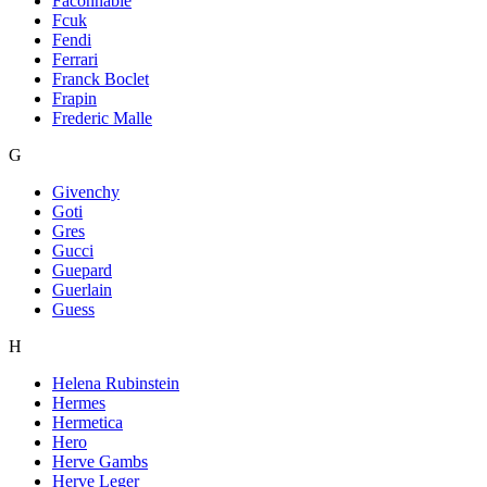
Faconnable
Fcuk
Fendi
Ferrari
Franck Boclet
Frapin
Frederic Malle
G
Givenchy
Goti
Gres
Gucci
Guepard
Guerlain
Guess
H
Helena Rubinstein
Hermes
Hermetica
Hero
Herve Gambs
Herve Leger