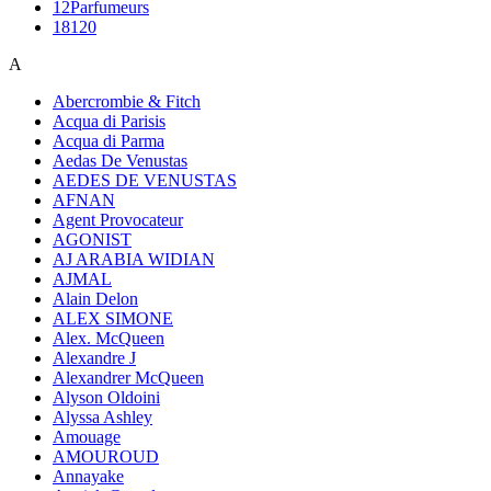
12Parfumeurs
18120
A
Abercrombie & Fitch
Acqua di Parisis
Acqua di Parma
Aedas De Venustas
AEDES DE VENUSTAS
AFNAN
Agent Provocateur
AGONIST
AJ ARABIA WIDIAN
AJMAL
Alain Delon
ALEX SIMONE
Alex. McQueen
Alexandre J
Alexandrer McQueen
Alyson Oldoini
Alyssa Ashley
Amouage
AMOUROUD
Annayake