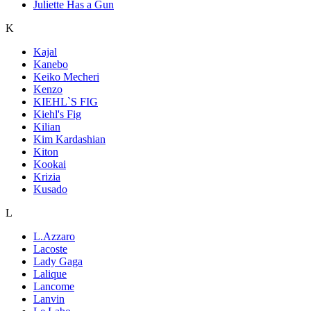
Juliette Has a Gun
K
Kajal
Kanebo
Keiko Mecheri
Kenzo
KIEHL`S FIG
Kiehl's Fig
Kilian
Kim Kardashian
Kiton
Kookai
Krizia
Kusado
L
L.Azzaro
Lacoste
Lady Gaga
Lalique
Lancome
Lanvin