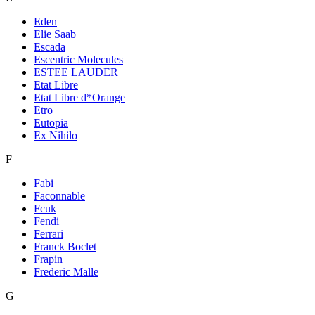
Eden
Elie Saab
Escada
Escentric Molecules
ESTEE LAUDER
Etat Libre
Etat Libre d*Orange
Etro
Eutopia
Ex Nihilo
F
Fabi
Faconnable
Fcuk
Fendi
Ferrari
Franck Boclet
Frapin
Frederic Malle
G