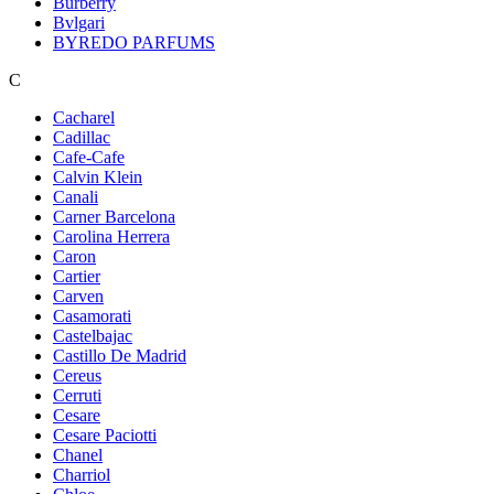
Burberry
Bvlgari
BYREDO PARFUMS
C
Cacharel
Cadillac
Cafe-Cafe
Calvin Klein
Canali
Carner Barcelona
Carolina Herrera
Caron
Cartier
Carven
Casamorati
Castelbajac
Castillo De Madrid
Cereus
Cerruti
Cesare
Cesare Paciotti
Chanel
Charriol