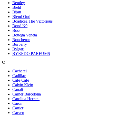
Bentley
Biehl
Bijan
Blend Oud
Boadicea The Victorious
Bond N9
Boss
Bottega Veneta
Boucheron
Burberry
Bvlgari
BYREDO PARFUMS
C
Cacharel
Cadillac
Cafe-Cafe
Calvin Klein
Canali
Carner Barcelona
Carolina Herrera
Caron
Cartier
Carven