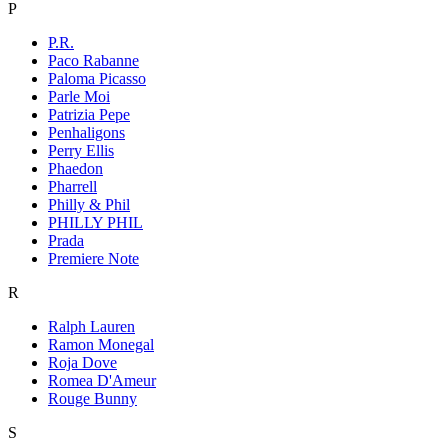
P
P.R.
Paco Rabanne
Paloma Picasso
Parle Moi
Patrizia Pepe
Penhaligons
Perry Ellis
Phaedon
Pharrell
Philly & Phil
PHILLY PHIL
Prada
Premiere Note
R
Ralph Lauren
Ramon Monegal
Roja Dove
Romea D'Ameur
Rouge Bunny
S