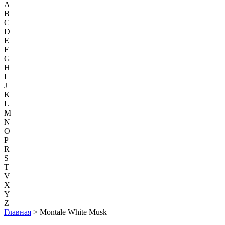
A
B
C
D
E
F
G
H
I
J
K
L
M
N
O
P
R
S
T
V
X
Y
Z
Главная
> Montale White Musk