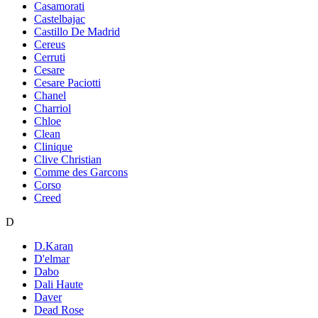
Casamorati
Castelbajac
Castillo De Madrid
Cereus
Cerruti
Cesare
Cesare Paciotti
Chanel
Charriol
Chloe
Clean
Clinique
Clive Christian
Comme des Garcons
Corso
Creed
D
D.Karan
D'elmar
Dabo
Dali Haute
Daver
Dead Rose