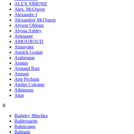
ALEX SIMONE
Alex. McQueen
Alexandre J
Alexandrer McQueen
Alyson Oldoini
Alyssa Ashley
Amouage
AMOUROUD
Annayake
Annick Goutal
Arabesque
Aramis
Armand Basi
Armani
Arte Profumi
Atelier Cologne
Atkinsons
Attar
B
Badgley Mischka
Baldessarini
Balenciaga
Balmain