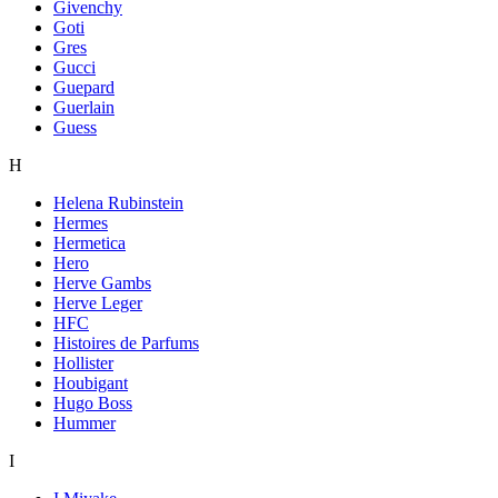
Givenchy
Goti
Gres
Gucci
Guepard
Guerlain
Guess
H
Helena Rubinstein
Hermes
Hermetica
Hero
Herve Gambs
Herve Leger
HFC
Histoires de Parfums
Hollister
Houbigant
Hugo Boss
Hummer
I