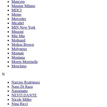
Mancera
Masque Milano
MDCI
Memo
Mercedes
Micallef
MIN New York
Missoni
Miu Miu
Molinard
Molton Brown
Molyneux
Montale
Montana
Morris Morriselle
Moschino
N
Narciso Rodriguez
Naso Di Raza
Nasomatto
NESTI DANTE
Nicole Miller
Nina Ricci