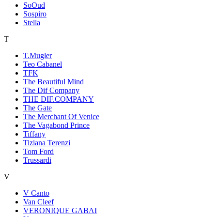
SoOud
Sospiro
Stella
T
T.Mugler
Teo Cabanel
TFK
The Beautiful Mind
The Dif Company
THE DIF.COMPANY
The Gate
The Merchant Of Venice
The Vagabond Prince
Tiffany
Tiziana Terenzi
Tom Ford
Trussardi
V
V Canto
Van Cleef
VERONIQUE GABAI