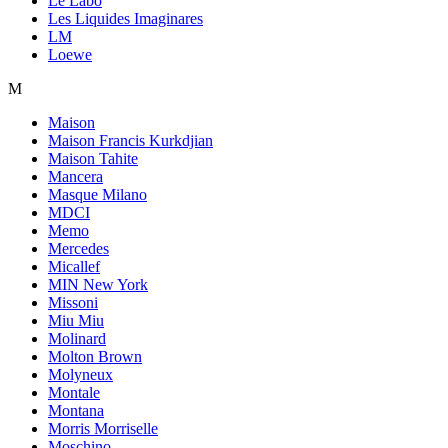
Le Labo
Les Liquides Imaginares
LM
Loewe
M
Maison
Maison Francis Kurkdjian
Maison Tahite
Mancera
Masque Milano
MDCI
Memo
Mercedes
Micallef
MIN New York
Missoni
Miu Miu
Molinard
Molton Brown
Molyneux
Montale
Montana
Morris Morriselle
Moschino