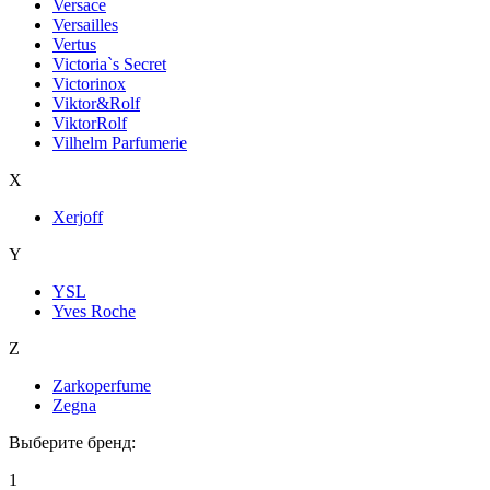
Versace
Versailles
Vertus
Victoria`s Secret
Victorinox
Viktor&Rolf
ViktorRolf
Vilhelm Parfumerie
X
Xerjoff
Y
YSL
Yves Roche
Z
Zarkoperfume
Zegna
Выберите бренд:
1