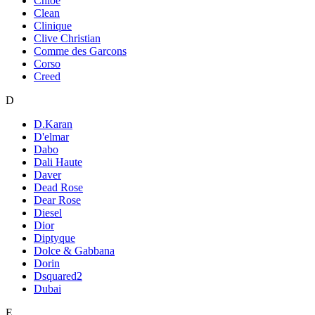
Chloe
Clean
Clinique
Clive Christian
Comme des Garcons
Corso
Creed
D
D.Karan
D'elmar
Dabo
Dali Haute
Daver
Dead Rose
Dear Rose
Diesel
Dior
Diptyque
Dolce & Gabbana
Dorin
Dsquared2
Dubai
E