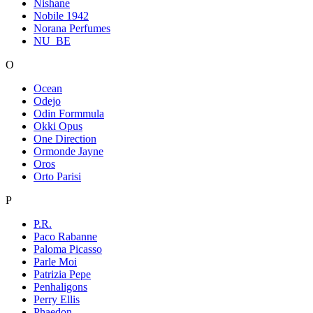
Nishane
Nobile 1942
Norana Perfumes
NU_BE
O
Ocean
Odejo
Odin Formmula
Okki Opus
One Direction
Ormonde Jayne
Oros
Orto Parisi
P
P.R.
Paco Rabanne
Paloma Picasso
Parle Moi
Patrizia Pepe
Penhaligons
Perry Ellis
Phaedon