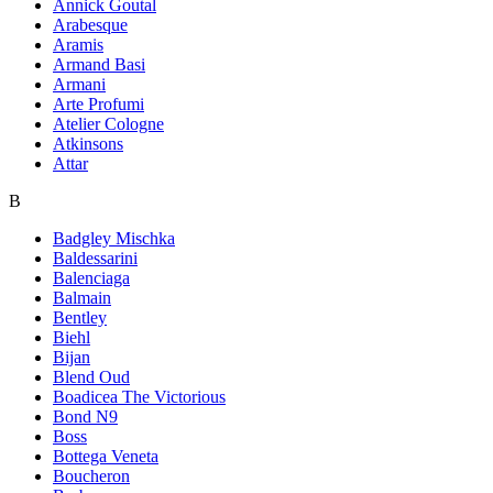
Annick Goutal
Arabesque
Aramis
Armand Basi
Armani
Arte Profumi
Atelier Cologne
Atkinsons
Attar
B
Badgley Mischka
Baldessarini
Balenciaga
Balmain
Bentley
Biehl
Bijan
Blend Oud
Boadicea The Victorious
Bond N9
Boss
Bottega Veneta
Boucheron