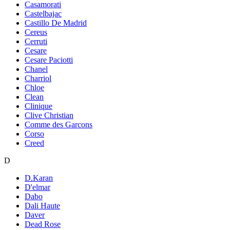
Casamorati
Castelbajac
Castillo De Madrid
Cereus
Cerruti
Cesare
Cesare Paciotti
Chanel
Charriol
Chloe
Clean
Clinique
Clive Christian
Comme des Garcons
Corso
Creed
D
D.Karan
D'elmar
Dabo
Dali Haute
Daver
Dead Rose