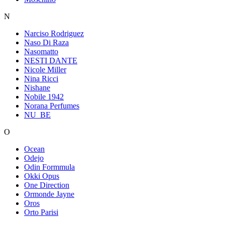
N
Narciso Rodriguez
Naso Di Raza
Nasomatto
NESTI DANTE
Nicole Miller
Nina Ricci
Nishane
Nobile 1942
Norana Perfumes
NU_BE
O
Ocean
Odejo
Odin Formmula
Okki Opus
One Direction
Ormonde Jayne
Oros
Orto Parisi