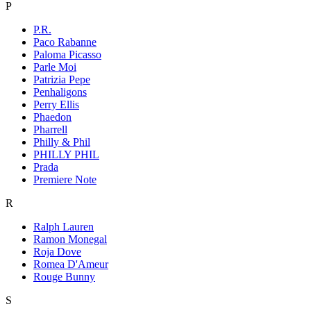
P
P.R.
Paco Rabanne
Paloma Picasso
Parle Moi
Patrizia Pepe
Penhaligons
Perry Ellis
Phaedon
Pharrell
Philly & Phil
PHILLY PHIL
Prada
Premiere Note
R
Ralph Lauren
Ramon Monegal
Roja Dove
Romea D'Ameur
Rouge Bunny
S