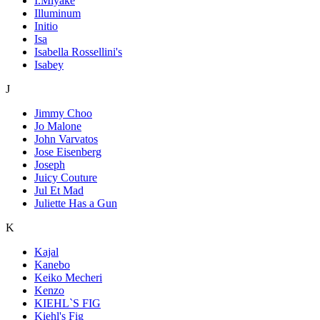
I.Miyake
Illuminum
Initio
Isa
Isabella Rossellini's
Isabey
J
Jimmy Choo
Jo Malone
John Varvatos
Jose Eisenberg
Joseph
Juicy Couture
Jul Et Mad
Juliette Has a Gun
K
Kajal
Kanebo
Keiko Mecheri
Kenzo
KIEHL`S FIG
Kiehl's Fig