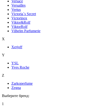
Versace
Versailles
Vertus
Victoria`s Secret
Victorinox
Viktor&Rolf
ViktorRolf
Vilhelm Parfumerie
X
Xerjoff
Y
YSL
Yves Roche
Z
Zarkoperfume
Zegna
Выберите бренд:
1