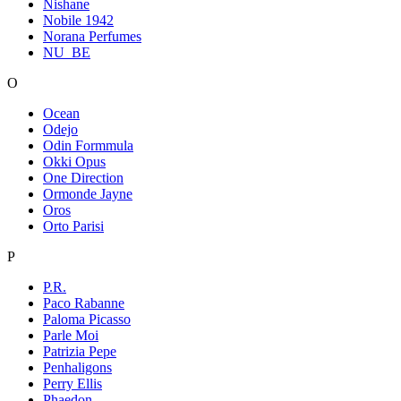
Nishane
Nobile 1942
Norana Perfumes
NU_BE
O
Ocean
Odejo
Odin Formmula
Okki Opus
One Direction
Ormonde Jayne
Oros
Orto Parisi
P
P.R.
Paco Rabanne
Paloma Picasso
Parle Moi
Patrizia Pepe
Penhaligons
Perry Ellis
Phaedon