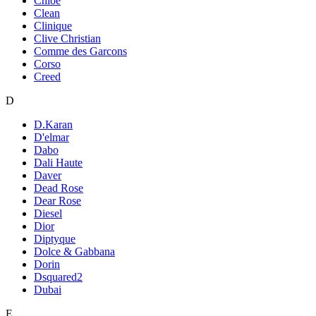
Chloe
Clean
Clinique
Clive Christian
Comme des Garcons
Corso
Creed
D
D.Karan
D'elmar
Dabo
Dali Haute
Daver
Dead Rose
Dear Rose
Diesel
Dior
Diptyque
Dolce & Gabbana
Dorin
Dsquared2
Dubai
E