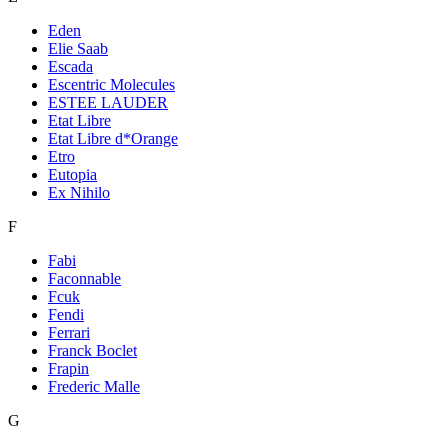
Eden
Elie Saab
Escada
Escentric Molecules
ESTEE LAUDER
Etat Libre
Etat Libre d*Orange
Etro
Eutopia
Ex Nihilo
F
Fabi
Faconnable
Fcuk
Fendi
Ferrari
Franck Boclet
Frapin
Frederic Malle
G