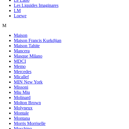
Le Labo
Les Liquides Imaginares
LM
Loewe
M
Maison
Maison Francis Kurkdjian
Maison Tahite
Mancera
Masque Milano
MDCI
Memo
Mercedes
Micallef
MIN New York
Missoni
Miu Miu
Molinard
Molton Brown
Molyneux
Montale
Montana
Morris Morriselle
Moschino