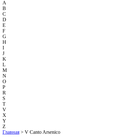
A
B
C
D
E
F
G
H
I
J
K
L
M
N
O
P
R
S
T
V
X
Y
Z
Главная
> V Canto Arsenico