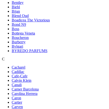
Bentley
Biehl
Bijan
Blend Oud
Boadicea The Victorious
Bond N9
Boss
Bottega Veneta
Boucheron
Burberry
Bvlgari
BYREDO PARFUMS
C
Cacharel
Cadillac
Cafe-Cafe
Calvin Klein
Canali
Carner Barcelona
Carolina Herrera
Caron
Cartier
Carven