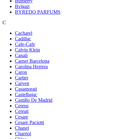
Burberry
Bvlgari
BYREDO PARFUMS
C
Cacharel
Cadillac
Cafe-Cafe
Calvin Klein
Canali
Carner Barcelona
Carolina Herrera
Caron
Cartier
Carven
Casamorati
Castelbajac
Castillo De Madrid
Cereus
Cerruti
Cesare
Cesare Paciotti
Chanel
Charriol