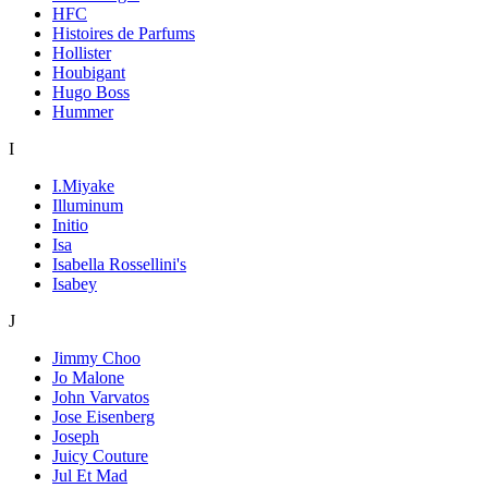
HFC
Histoires de Parfums
Hollister
Houbigant
Hugo Boss
Hummer
I
I.Miyake
Illuminum
Initio
Isa
Isabella Rossellini's
Isabey
J
Jimmy Choo
Jo Malone
John Varvatos
Jose Eisenberg
Joseph
Juicy Couture
Jul Et Mad