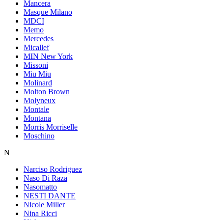
Mancera
Masque Milano
MDCI
Memo
Mercedes
Micallef
MIN New York
Missoni
Miu Miu
Molinard
Molton Brown
Molyneux
Montale
Montana
Morris Morriselle
Moschino
N
Narciso Rodriguez
Naso Di Raza
Nasomatto
NESTI DANTE
Nicole Miller
Nina Ricci