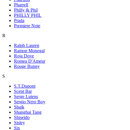
Pharrell
Philly & Phil
PHILLY PHIL
Prada
Premiere Note
R
Ralph Lauren
Ramon Monegal
Roja Dove
Romea D'Ameur
Rouge Bunny
S
S.T.Dupont
Scent Bar
Serge Lutens
Sergio Nero Boy
Shaik
Shanghai Tang
Shiseido
Sisley
Six