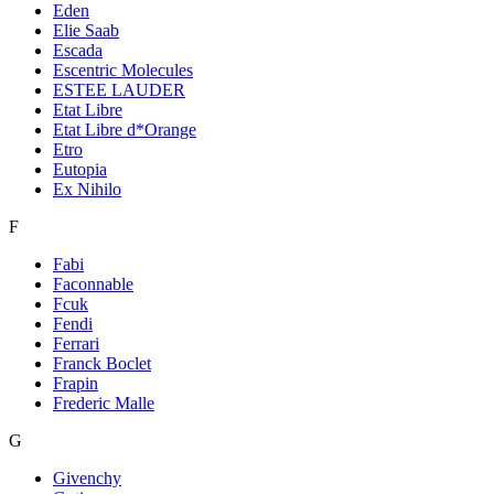
Eden
Elie Saab
Escada
Escentric Molecules
ESTEE LAUDER
Etat Libre
Etat Libre d*Orange
Etro
Eutopia
Ex Nihilo
F
Fabi
Faconnable
Fcuk
Fendi
Ferrari
Franck Boclet
Frapin
Frederic Malle
G
Givenchy