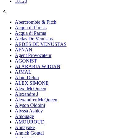
18120
A
Abercrombie & Fitch
Acqua di Parisis
Acqua di Parma
Aedas De Venustas
AEDES DE VENUSTAS
AFNAN
Agent Provocateur
AGONIST
AJ ARABIA WIDIAN
AJMAL
Alain Delon
ALEX SIMONE
Alex. McQueen
Alexandre J
Alexandrer McQueen
Alyson Oldoini
Alyssa Ashley
Amouage
AMOUROUD
Annayake
Annick Goutal