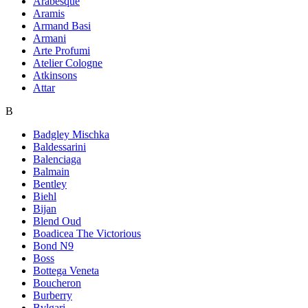
Arabesque
Aramis
Armand Basi
Armani
Arte Profumi
Atelier Cologne
Atkinsons
Attar
B
Badgley Mischka
Baldessarini
Balenciaga
Balmain
Bentley
Biehl
Bijan
Blend Oud
Boadicea The Victorious
Bond N9
Boss
Bottega Veneta
Boucheron
Burberry
Bvlgari