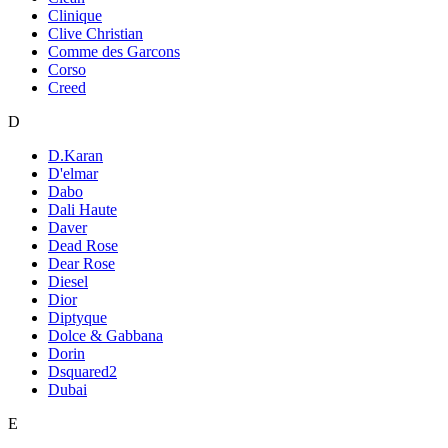
Clinique
Clive Christian
Comme des Garcons
Corso
Creed
D
D.Karan
D'elmar
Dabo
Dali Haute
Daver
Dead Rose
Dear Rose
Diesel
Dior
Diptyque
Dolce & Gabbana
Dorin
Dsquared2
Dubai
E