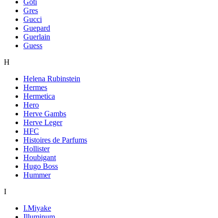
Goti
Gres
Gucci
Guepard
Guerlain
Guess
H
Helena Rubinstein
Hermes
Hermetica
Hero
Herve Gambs
Herve Leger
HFC
Histoires de Parfums
Hollister
Houbigant
Hugo Boss
Hummer
I
I.Miyake
Illuminum