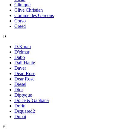
Clinique
Clive Christian
Comme des Garcons
Corso
Creed
D
D.Karan
D'elmar
Dabo
Dali Haute
Daver
Dead Rose
Dear Rose
Diesel
Dior
Diptyque
Dolce & Gabbana
Dorin
Dsquared2
Dubai
E