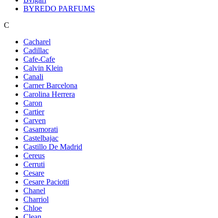
BYREDO PARFUMS
C
Cacharel
Cadillac
Cafe-Cafe
Calvin Klein
Canali
Carner Barcelona
Carolina Herrera
Caron
Cartier
Carven
Casamorati
Castelbajac
Castillo De Madrid
Cereus
Cerruti
Cesare
Cesare Paciotti
Chanel
Charriol
Chloe
Clean