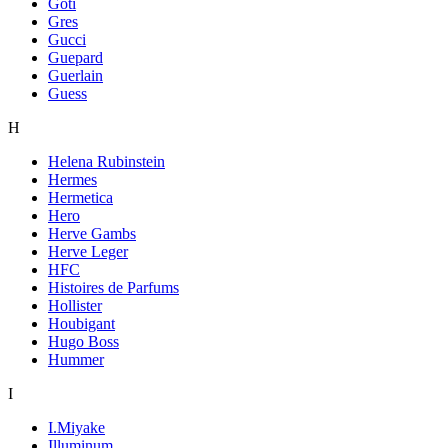
Goti
Gres
Gucci
Guepard
Guerlain
Guess
H
Helena Rubinstein
Hermes
Hermetica
Hero
Herve Gambs
Herve Leger
HFC
Histoires de Parfums
Hollister
Houbigant
Hugo Boss
Hummer
I
I.Miyake
Illuminum