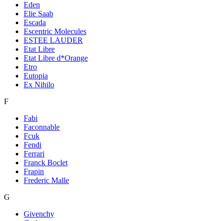
Eden
Elie Saab
Escada
Escentric Molecules
ESTEE LAUDER
Etat Libre
Etat Libre d*Orange
Etro
Eutopia
Ex Nihilo
F
Fabi
Faconnable
Fcuk
Fendi
Ferrari
Franck Boclet
Frapin
Frederic Malle
G
Givenchy