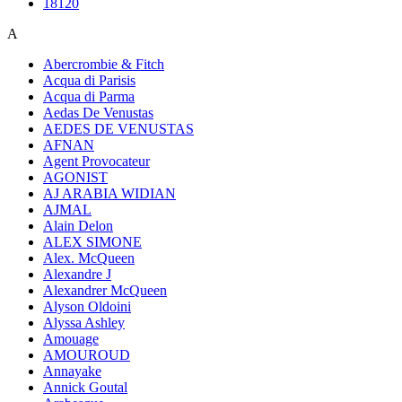
18120
A
Abercrombie & Fitch
Acqua di Parisis
Acqua di Parma
Aedas De Venustas
AEDES DE VENUSTAS
AFNAN
Agent Provocateur
AGONIST
AJ ARABIA WIDIAN
AJMAL
Alain Delon
ALEX SIMONE
Alex. McQueen
Alexandre J
Alexandrer McQueen
Alyson Oldoini
Alyssa Ashley
Amouage
AMOUROUD
Annayake
Annick Goutal