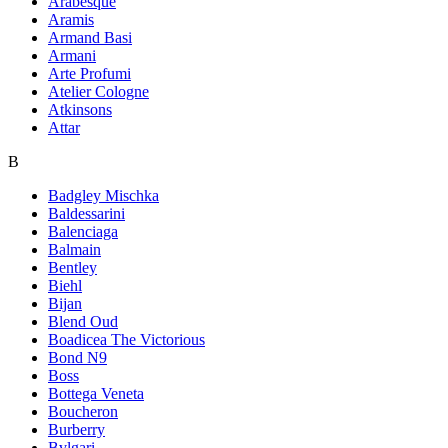
Arabesque
Aramis
Armand Basi
Armani
Arte Profumi
Atelier Cologne
Atkinsons
Attar
B
Badgley Mischka
Baldessarini
Balenciaga
Balmain
Bentley
Biehl
Bijan
Blend Oud
Boadicea The Victorious
Bond N9
Boss
Bottega Veneta
Boucheron
Burberry
Bvlgari