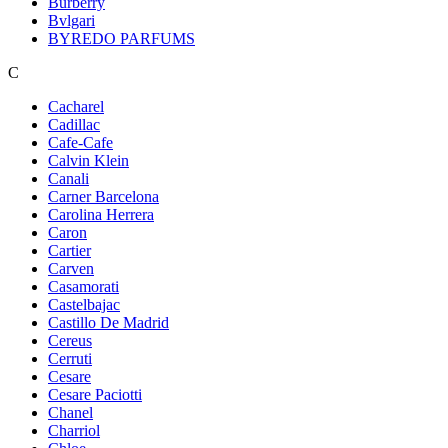
Burberry
Bvlgari
BYREDO PARFUMS
C
Cacharel
Cadillac
Cafe-Cafe
Calvin Klein
Canali
Carner Barcelona
Carolina Herrera
Caron
Cartier
Carven
Casamorati
Castelbajac
Castillo De Madrid
Cereus
Cerruti
Cesare
Cesare Paciotti
Chanel
Charriol