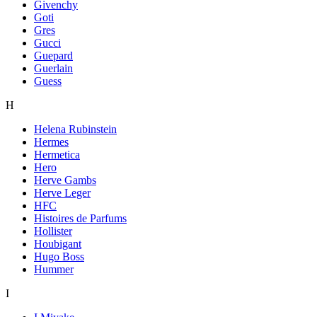
Givenchy
Goti
Gres
Gucci
Guepard
Guerlain
Guess
H
Helena Rubinstein
Hermes
Hermetica
Hero
Herve Gambs
Herve Leger
HFC
Histoires de Parfums
Hollister
Houbigant
Hugo Boss
Hummer
I