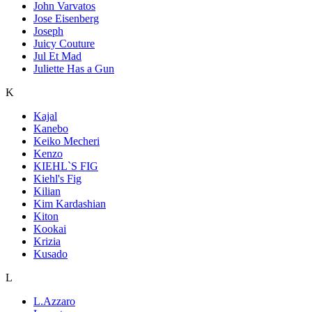
John Varvatos
Jose Eisenberg
Joseph
Juicy Couture
Jul Et Mad
Juliette Has a Gun
K
Kajal
Kanebo
Keiko Mecheri
Kenzo
KIEHL`S FIG
Kiehl's Fig
Kilian
Kim Kardashian
Kiton
Kookai
Krizia
Kusado
L
L.Azzaro