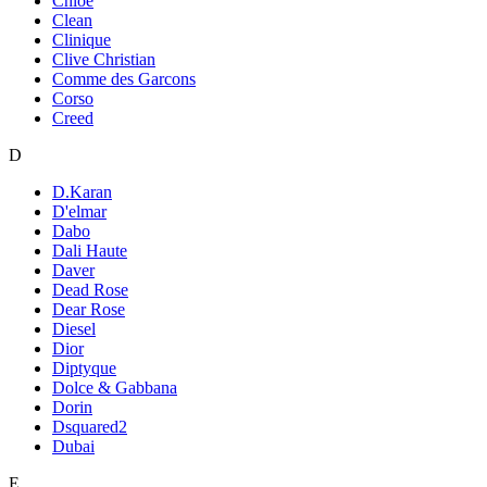
Chloe
Clean
Clinique
Clive Christian
Comme des Garcons
Corso
Creed
D
D.Karan
D'elmar
Dabo
Dali Haute
Daver
Dead Rose
Dear Rose
Diesel
Dior
Diptyque
Dolce & Gabbana
Dorin
Dsquared2
Dubai
E