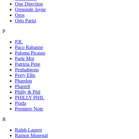
One Direction
Ormonde Jayne
Oros
Orto Parisi
P
P.R.
Paco Rabanne
Paloma Picasso
Parle Moi
Patrizia Pepe
Penhaligons
Perry Ellis
Phaedon
Pharrell
Philly & Phil
PHILLY PHIL
Prada
Premiere Note
R
Ralph Lauren
Ramon Monegal