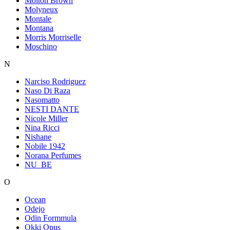
Molton Brown
Molyneux
Montale
Montana
Morris Morriselle
Moschino
N
Narciso Rodriguez
Naso Di Raza
Nasomatto
NESTI DANTE
Nicole Miller
Nina Ricci
Nishane
Nobile 1942
Norana Perfumes
NU_BE
O
Ocean
Odejo
Odin Formmula
Okki Opus