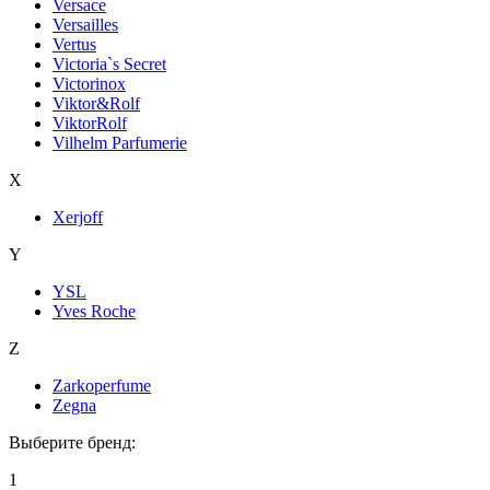
Versace
Versailles
Vertus
Victoria`s Secret
Victorinox
Viktor&Rolf
ViktorRolf
Vilhelm Parfumerie
X
Xerjoff
Y
YSL
Yves Roche
Z
Zarkoperfume
Zegna
Выберите бренд:
1