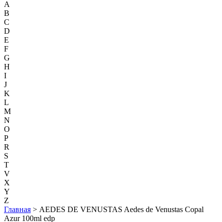
A
B
C
D
E
F
G
H
I
J
K
L
M
N
O
P
R
S
T
V
X
Y
Z
Главная
> AEDES DE VENUSTAS Aedes de Venustas Copal
Azur 100ml edp