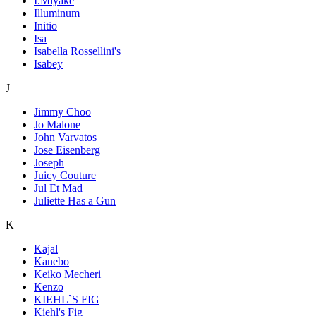
I.Miyake
Illuminum
Initio
Isa
Isabella Rossellini's
Isabey
J
Jimmy Choo
Jo Malone
John Varvatos
Jose Eisenberg
Joseph
Juicy Couture
Jul Et Mad
Juliette Has a Gun
K
Kajal
Kanebo
Keiko Mecheri
Kenzo
KIEHL`S FIG
Kiehl's Fig