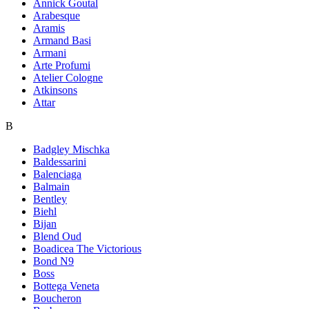
Annick Goutal
Arabesque
Aramis
Armand Basi
Armani
Arte Profumi
Atelier Cologne
Atkinsons
Attar
B
Badgley Mischka
Baldessarini
Balenciaga
Balmain
Bentley
Biehl
Bijan
Blend Oud
Boadicea The Victorious
Bond N9
Boss
Bottega Veneta
Boucheron