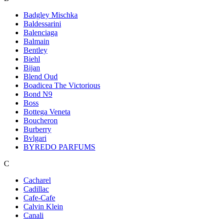
Badgley Mischka
Baldessarini
Balenciaga
Balmain
Bentley
Biehl
Bijan
Blend Oud
Boadicea The Victorious
Bond N9
Boss
Bottega Veneta
Boucheron
Burberry
Bvlgari
BYREDO PARFUMS
C
Cacharel
Cadillac
Cafe-Cafe
Calvin Klein
Canali