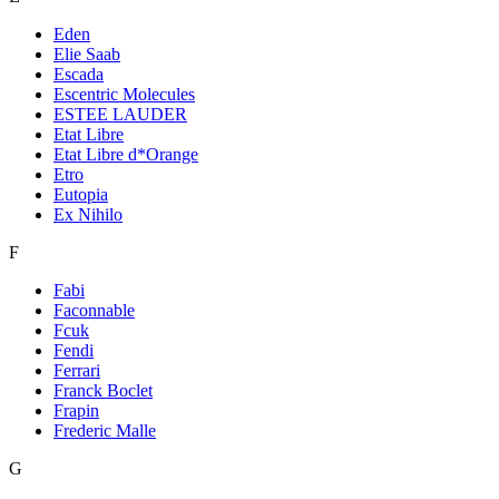
Eden
Elie Saab
Escada
Escentric Molecules
ESTEE LAUDER
Etat Libre
Etat Libre d*Orange
Etro
Eutopia
Ex Nihilo
F
Fabi
Faconnable
Fcuk
Fendi
Ferrari
Franck Boclet
Frapin
Frederic Malle
G