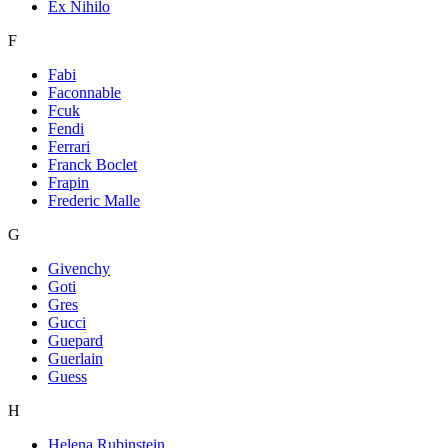
Ex Nihilo
F
Fabi
Faconnable
Fcuk
Fendi
Ferrari
Franck Boclet
Frapin
Frederic Malle
G
Givenchy
Goti
Gres
Gucci
Guepard
Guerlain
Guess
H
Helena Rubinstein