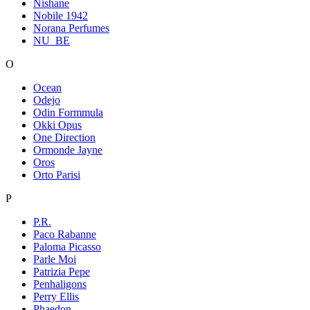
Nishane
Nobile 1942
Norana Perfumes
NU_BE
O
Ocean
Odejo
Odin Formmula
Okki Opus
One Direction
Ormonde Jayne
Oros
Orto Parisi
P
P.R.
Paco Rabanne
Paloma Picasso
Parle Moi
Patrizia Pepe
Penhaligons
Perry Ellis
Phaedon