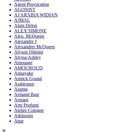
Agent Provocateur
AGONIST
AJ ARABIA WIDIAN
AJMAL
Alain Delon
ALEX SIMONE
Alex. McQueen
Alexandre J
Alexandrer McQueen
Alyson Oldoini
Alyssa Ashley
Amouage
AMOUROUD
Annayake
Annick Goutal
Arabesque
Aramis
Armand Basi
Armani
Arte Profumi
Atelier Cologne
Atkinsons
Attar
B