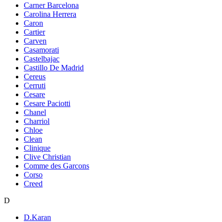
Carner Barcelona
Carolina Herrera
Caron
Cartier
Carven
Casamorati
Castelbajac
Castillo De Madrid
Cereus
Cerruti
Cesare
Cesare Paciotti
Chanel
Charriol
Chloe
Clean
Clinique
Clive Christian
Comme des Garcons
Corso
Creed
D
D.Karan