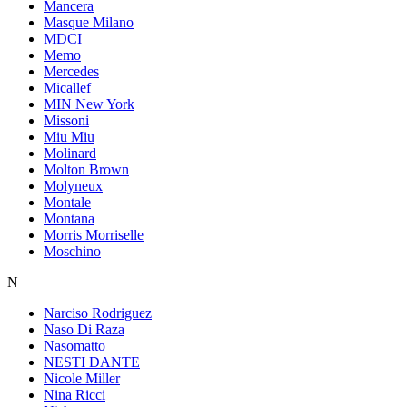
Mancera
Masque Milano
MDCI
Memo
Mercedes
Micallef
MIN New York
Missoni
Miu Miu
Molinard
Molton Brown
Molyneux
Montale
Montana
Morris Morriselle
Moschino
N
Narciso Rodriguez
Naso Di Raza
Nasomatto
NESTI DANTE
Nicole Miller
Nina Ricci