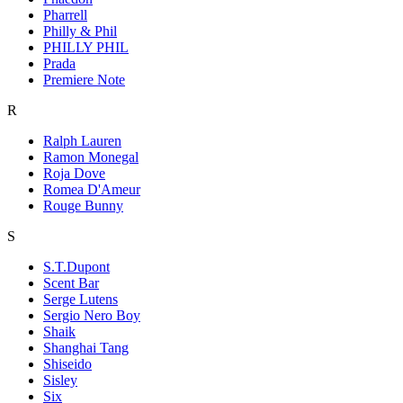
Pharrell
Philly & Phil
PHILLY PHIL
Prada
Premiere Note
R
Ralph Lauren
Ramon Monegal
Roja Dove
Romea D'Ameur
Rouge Bunny
S
S.T.Dupont
Scent Bar
Serge Lutens
Sergio Nero Boy
Shaik
Shanghai Tang
Shiseido
Sisley
Six