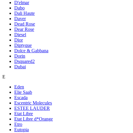
D'elmar
Dabo
Dali Haute
Daver
Dead Rose
Dear Rose
Diesel
Dior
Diptyque
Dolce & Gabbana
Dorin
Dsquared2
Dubai
E
Eden
Elie Saab
Escada
Escentric Molecules
ESTEE LAUDER
Etat Libre
Etat Libre d*Orange
Etro
Eutopia