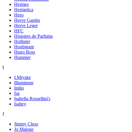
Hermes
Hermetica
Hero
Herve Gambs
Herve Leger
HFC
Histoires de Parfums
Hollister
Houbigant
Hugo Boss
Hummer
I
I.Miyake
Illuminum
Initio
Isa
Isabella Rossellini's
Isabey
J
Jimmy Choo
Jo Malone