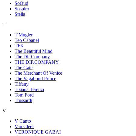
SoOud
Sospiro
Stella
T
T.Mugler
Teo Cabanel
TFK
The Beautiful Mind
The Dif Company
THE DIF.COMPANY
The Gate
The Merchant Of Venice
The Vagabond Prince
Tiffany
Tiziana Terenzi
Tom Ford
Trussardi
V
V Canto
Van Cleef
VERONIQUE GABAI