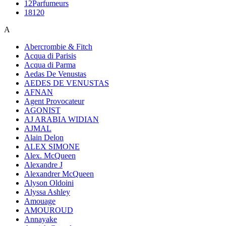
12Parfumeurs
18120
A
Abercrombie & Fitch
Acqua di Parisis
Acqua di Parma
Aedas De Venustas
AEDES DE VENUSTAS
AFNAN
Agent Provocateur
AGONIST
AJ ARABIA WIDIAN
AJMAL
Alain Delon
ALEX SIMONE
Alex. McQueen
Alexandre J
Alexandrer McQueen
Alyson Oldoini
Alyssa Ashley
Amouage
AMOUROUD
Annayake