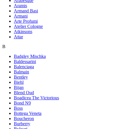
Arabesque
Aramis
Armand Basi
Armani
Arte Profumi
Atelier Cologne
Atkinsons
Attar
B
Badgley Mischka
Baldessarini
Balenciaga
Balmain
Bentley
Biehl
Bijan
Blend Oud
Boadicea The Victorious
Bond N9
Boss
Bottega Veneta
Boucheron
Burberry
Bvlgari