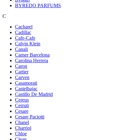
BYREDO PARFUMS
C
Cacharel
Cadillac
Cafe-Cafe
Calvin Klein
Canali
Carner Barcelona
Carolina Herrera
Caron
Cartier
Carven
Casamorati
Castelbajac
Castillo De Madrid
Cereus
Cerruti
Cesare
Cesare Paciotti
Chanel
Charriol
Chloe
Clean