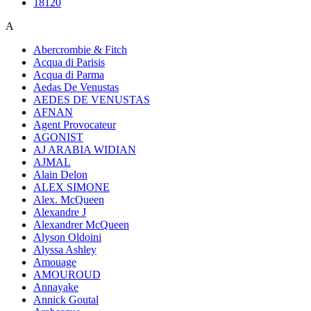
18120
A
Abercrombie & Fitch
Acqua di Parisis
Acqua di Parma
Aedas De Venustas
AEDES DE VENUSTAS
AFNAN
Agent Provocateur
AGONIST
AJ ARABIA WIDIAN
AJMAL
Alain Delon
ALEX SIMONE
Alex. McQueen
Alexandre J
Alexandrer McQueen
Alyson Oldoini
Alyssa Ashley
Amouage
AMOUROUD
Annayake
Annick Goutal