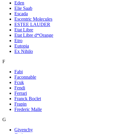
Eden
Elie Saab
Escada
Escentric Molecules
ESTEE LAUDER
Etat Libre
Etat Libre d*Orange
Etro
Eutopia
Ex Nihilo
F
Fabi
Faconnable
Fcuk
Fendi
Ferrari
Franck Boclet
Frapin
Frederic Malle
G
Givenchy