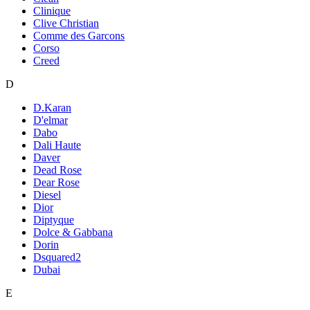
Clinique
Clive Christian
Comme des Garcons
Corso
Creed
D
D.Karan
D'elmar
Dabo
Dali Haute
Daver
Dead Rose
Dear Rose
Diesel
Dior
Diptyque
Dolce & Gabbana
Dorin
Dsquared2
Dubai
E