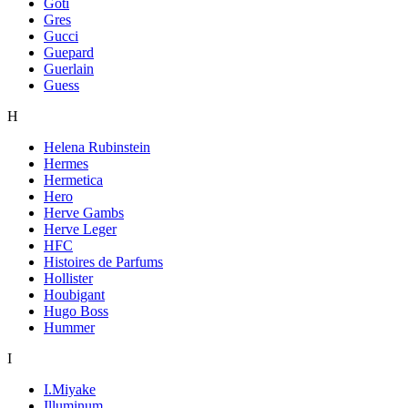
Goti
Gres
Gucci
Guepard
Guerlain
Guess
H
Helena Rubinstein
Hermes
Hermetica
Hero
Herve Gambs
Herve Leger
HFC
Histoires de Parfums
Hollister
Houbigant
Hugo Boss
Hummer
I
I.Miyake
Illuminum