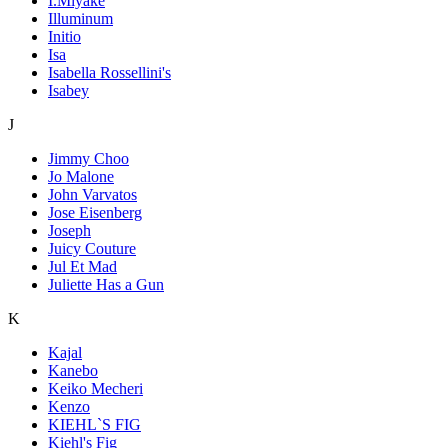
I.Miyake
Illuminum
Initio
Isa
Isabella Rossellini's
Isabey
J
Jimmy Choo
Jo Malone
John Varvatos
Jose Eisenberg
Joseph
Juicy Couture
Jul Et Mad
Juliette Has a Gun
K
Kajal
Kanebo
Keiko Mecheri
Kenzo
KIEHL`S FIG
Kiehl's Fig