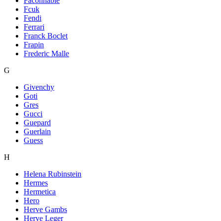
Faconnable
Fcuk
Fendi
Ferrari
Franck Boclet
Frapin
Frederic Malle
G
Givenchy
Goti
Gres
Gucci
Guepard
Guerlain
Guess
H
Helena Rubinstein
Hermes
Hermetica
Hero
Herve Gambs
Herve Leger