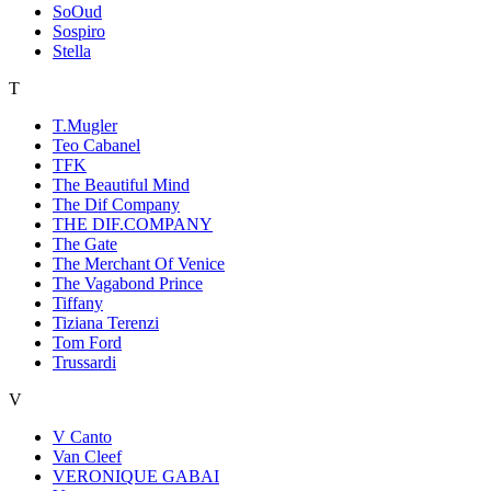
SoOud
Sospiro
Stella
T
T.Mugler
Teo Cabanel
TFK
The Beautiful Mind
The Dif Company
THE DIF.COMPANY
The Gate
The Merchant Of Venice
The Vagabond Prince
Tiffany
Tiziana Terenzi
Tom Ford
Trussardi
V
V Canto
Van Cleef
VERONIQUE GABAI