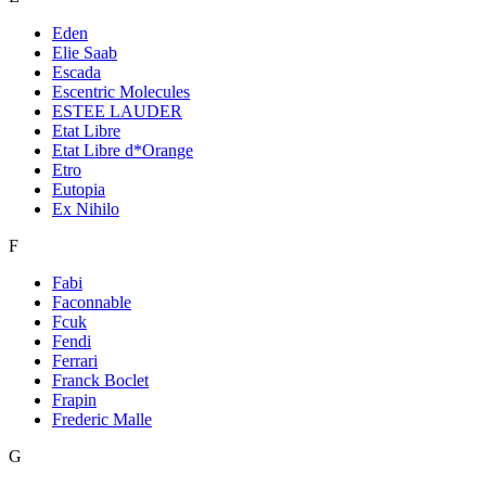
Eden
Elie Saab
Escada
Escentric Molecules
ESTEE LAUDER
Etat Libre
Etat Libre d*Orange
Etro
Eutopia
Ex Nihilo
F
Fabi
Faconnable
Fcuk
Fendi
Ferrari
Franck Boclet
Frapin
Frederic Malle
G