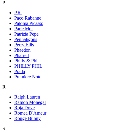
P
P.R.
Paco Rabanne
Paloma Picasso
Parle Moi
Patrizia Pepe
Penhaligons
Perry Ellis
Phaedon
Pharrell
Philly & Phil
PHILLY PHIL
Prada
Premiere Note
R
Ralph Lauren
Ramon Monegal
Roja Dove
Romea D'Ameur
Rouge Bunny
S