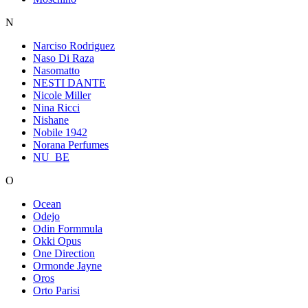
N
Narciso Rodriguez
Naso Di Raza
Nasomatto
NESTI DANTE
Nicole Miller
Nina Ricci
Nishane
Nobile 1942
Norana Perfumes
NU_BE
O
Ocean
Odejo
Odin Formmula
Okki Opus
One Direction
Ormonde Jayne
Oros
Orto Parisi