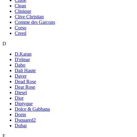
Chloe
Clean
Clinique
Clive Christian
Comme des Garcons
Corso
Creed
D
D.Karan
D'elmar
Dabo
Dali Haute
Daver
Dead Rose
Dear Rose
Diesel
Dior
Diptyque
Dolce & Gabbana
Dorin
Dsquared2
Dubai
E