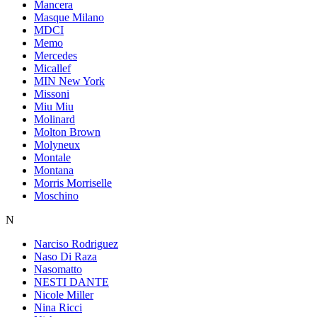
Mancera
Masque Milano
MDCI
Memo
Mercedes
Micallef
MIN New York
Missoni
Miu Miu
Molinard
Molton Brown
Molyneux
Montale
Montana
Morris Morriselle
Moschino
N
Narciso Rodriguez
Naso Di Raza
Nasomatto
NESTI DANTE
Nicole Miller
Nina Ricci