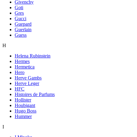
Givenchy
Goti
Gres
Gucci
Guepard
Guerlain
Guess
H
Helena Rubinstein
Hermes
Hermetica
Hero
Herve Gambs
Herve Leger
HFC
Histoires de Parfums
Hollister
Houbigant
Hugo Boss
Hummer
I