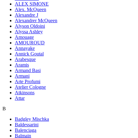
ALEX SIMONE
Alex. McQueen
Alexandre J
Alexandrer McQueen
Alyson Oldoini
Alyssa Ashley
Amouage
AMOUROUD
Annayake
Annick Goutal
Arabesque
Aramis
Armand Basi
Armani
Arte Profumi
Atelier Cologne
Atkinsons
Attar
B
Badgley Mischka
Baldessarini
Balenciaga
Balmain