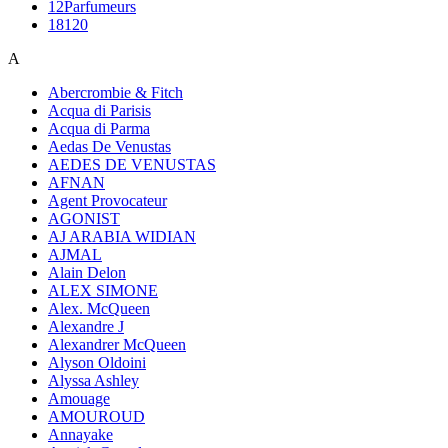
12Parfumeurs
18120
A
Abercrombie & Fitch
Acqua di Parisis
Acqua di Parma
Aedas De Venustas
AEDES DE VENUSTAS
AFNAN
Agent Provocateur
AGONIST
AJ ARABIA WIDIAN
AJMAL
Alain Delon
ALEX SIMONE
Alex. McQueen
Alexandre J
Alexandrer McQueen
Alyson Oldoini
Alyssa Ashley
Amouage
AMOUROUD
Annayake