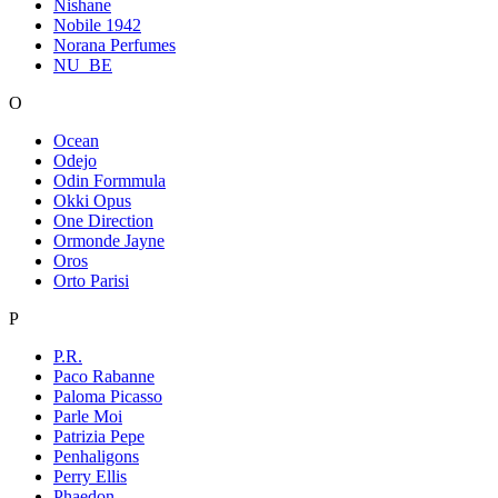
Nishane
Nobile 1942
Norana Perfumes
NU_BE
O
Ocean
Odejo
Odin Formmula
Okki Opus
One Direction
Ormonde Jayne
Oros
Orto Parisi
P
P.R.
Paco Rabanne
Paloma Picasso
Parle Moi
Patrizia Pepe
Penhaligons
Perry Ellis
Phaedon