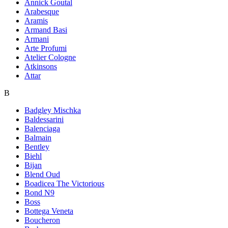
Annick Goutal
Arabesque
Aramis
Armand Basi
Armani
Arte Profumi
Atelier Cologne
Atkinsons
Attar
B
Badgley Mischka
Baldessarini
Balenciaga
Balmain
Bentley
Biehl
Bijan
Blend Oud
Boadicea The Victorious
Bond N9
Boss
Bottega Veneta
Boucheron