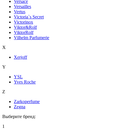
Versace
Versailles
Vertus
Victoria`s Secret
Victorinox
Viktor&Rolf
ViktorRolf
Vilhelm Parfumerie
X
Xerjoff
Y
YSL
Yves Roche
Z
Zarkoperfume
Zegna
Выберите бренд:
1