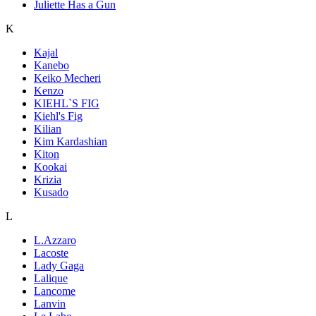
Juliette Has a Gun
K
Kajal
Kanebo
Keiko Mecheri
Kenzo
KIEHL`S FIG
Kiehl's Fig
Kilian
Kim Kardashian
Kiton
Kookai
Krizia
Kusado
L
L.Azzaro
Lacoste
Lady Gaga
Lalique
Lancome
Lanvin