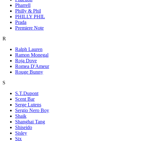
Pharrell
Philly & Phil
PHILLY PHIL
Prada
Premiere Note
R
Ralph Lauren
Ramon Monegal
Roja Dove
Romea D'Ameur
Rouge Bunny
S
S.T.Dupont
Scent Bar
Serge Lutens
Sergio Nero Boy
Shaik
Shanghai Tang
Shiseido
Sisley
Six