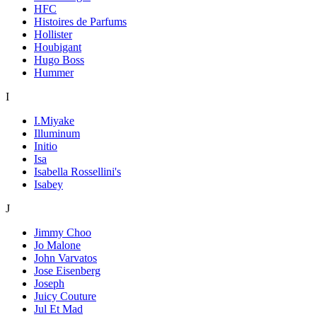
HFC
Histoires de Parfums
Hollister
Houbigant
Hugo Boss
Hummer
I
I.Miyake
Illuminum
Initio
Isa
Isabella Rossellini's
Isabey
J
Jimmy Choo
Jo Malone
John Varvatos
Jose Eisenberg
Joseph
Juicy Couture
Jul Et Mad