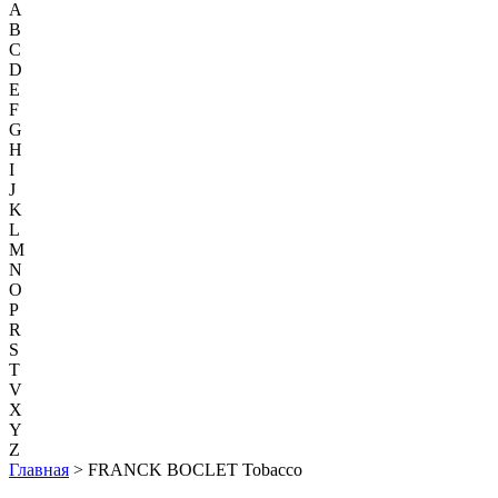
A
B
C
D
E
F
G
H
I
J
K
L
M
N
O
P
R
S
T
V
X
Y
Z
Главная
> FRANCK BOCLET Tobacco