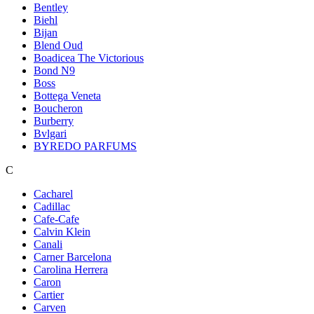
Bentley
Biehl
Bijan
Blend Oud
Boadicea The Victorious
Bond N9
Boss
Bottega Veneta
Boucheron
Burberry
Bvlgari
BYREDO PARFUMS
C
Cacharel
Cadillac
Cafe-Cafe
Calvin Klein
Canali
Carner Barcelona
Carolina Herrera
Caron
Cartier
Carven