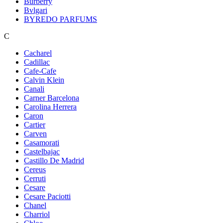
Burberry
Bvlgari
BYREDO PARFUMS
C
Cacharel
Cadillac
Cafe-Cafe
Calvin Klein
Canali
Carner Barcelona
Carolina Herrera
Caron
Cartier
Carven
Casamorati
Castelbajac
Castillo De Madrid
Cereus
Cerruti
Cesare
Cesare Paciotti
Chanel
Charriol