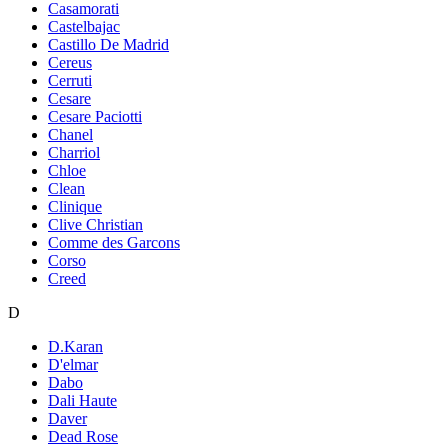
Casamorati
Castelbajac
Castillo De Madrid
Cereus
Cerruti
Cesare
Cesare Paciotti
Chanel
Charriol
Chloe
Clean
Clinique
Clive Christian
Comme des Garcons
Corso
Creed
D
D.Karan
D'elmar
Dabo
Dali Haute
Daver
Dead Rose