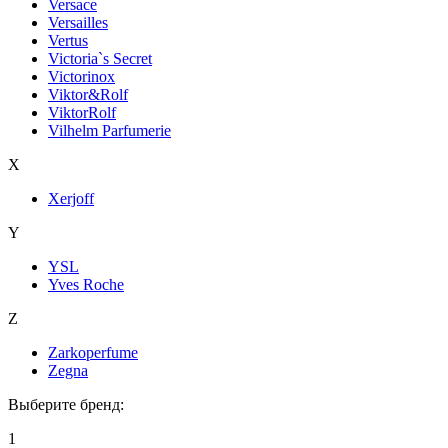
Versace
Versailles
Vertus
Victoria`s Secret
Victorinox
Viktor&Rolf
ViktorRolf
Vilhelm Parfumerie
X
Xerjoff
Y
YSL
Yves Roche
Z
Zarkoperfume
Zegna
Выберите бренд:
1