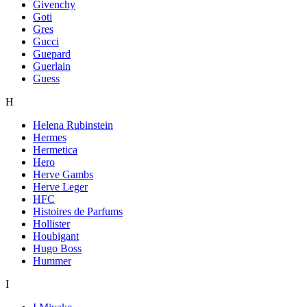
Givenchy
Goti
Gres
Gucci
Guepard
Guerlain
Guess
H
Helena Rubinstein
Hermes
Hermetica
Hero
Herve Gambs
Herve Leger
HFC
Histoires de Parfums
Hollister
Houbigant
Hugo Boss
Hummer
I