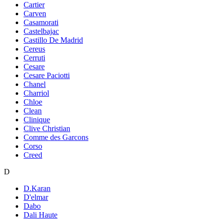
Cartier
Carven
Casamorati
Castelbajac
Castillo De Madrid
Cereus
Cerruti
Cesare
Cesare Paciotti
Chanel
Charriol
Chloe
Clean
Clinique
Clive Christian
Comme des Garcons
Corso
Creed
D
D.Karan
D'elmar
Dabo
Dali Haute