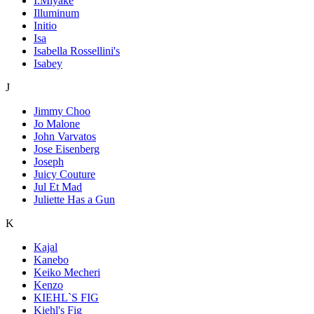
I.Miyake
Illuminum
Initio
Isa
Isabella Rossellini's
Isabey
J
Jimmy Choo
Jo Malone
John Varvatos
Jose Eisenberg
Joseph
Juicy Couture
Jul Et Mad
Juliette Has a Gun
K
Kajal
Kanebo
Keiko Mecheri
Kenzo
KIEHL`S FIG
Kiehl's Fig