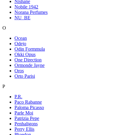
Nishane
Nobile 1942
Norana Perfumes
NU_BE
O
Ocean
Odejo
Odin Formmula
Okki Opus
One Direction
Ormonde Jayne
Oros
Orto Parisi
P
P.R.
Paco Rabanne
Paloma Picasso
Parle Moi
Patrizia Pepe
Penhaligons
Perry Ellis
Phaedon