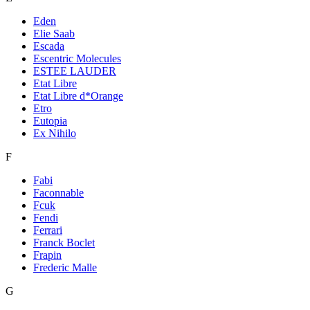
Eden
Elie Saab
Escada
Escentric Molecules
ESTEE LAUDER
Etat Libre
Etat Libre d*Orange
Etro
Eutopia
Ex Nihilo
F
Fabi
Faconnable
Fcuk
Fendi
Ferrari
Franck Boclet
Frapin
Frederic Malle
G