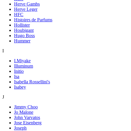
Herve Gambs
Herve Leger
HFC
Histoires de Parfums
Hollister
Houbigant
Hugo Boss
Hummer
I
I.Miyake
Illuminum
Initio
Isa
Isabella Rossellini's
Isabey
J
Jimmy Choo
Jo Malone
John Varvatos
Jose Eisenberg
Joseph