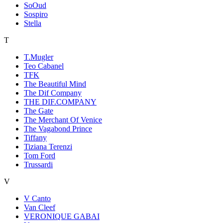
SoOud
Sospiro
Stella
T
T.Mugler
Teo Cabanel
TFK
The Beautiful Mind
The Dif Company
THE DIF.COMPANY
The Gate
The Merchant Of Venice
The Vagabond Prince
Tiffany
Tiziana Terenzi
Tom Ford
Trussardi
V
V Canto
Van Cleef
VERONIQUE GABAI