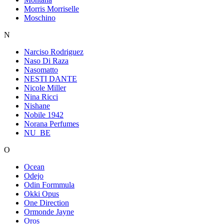
Morris Morriselle
Moschino
N
Narciso Rodriguez
Naso Di Raza
Nasomatto
NESTI DANTE
Nicole Miller
Nina Ricci
Nishane
Nobile 1942
Norana Perfumes
NU_BE
O
Ocean
Odejo
Odin Formmula
Okki Opus
One Direction
Ormonde Jayne
Oros