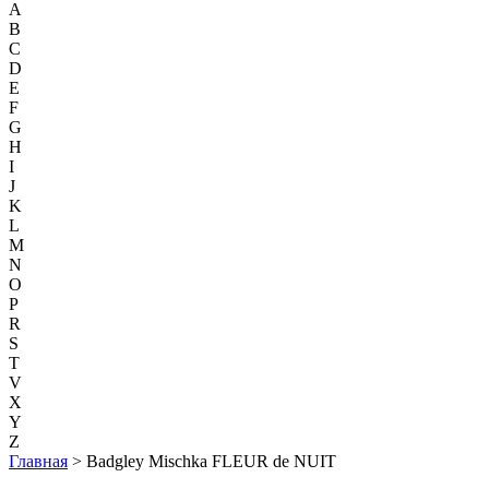
A
B
C
D
E
F
G
H
I
J
K
L
M
N
O
P
R
S
T
V
X
Y
Z
Главная
> Badgley Mischka FLEUR de NUIT