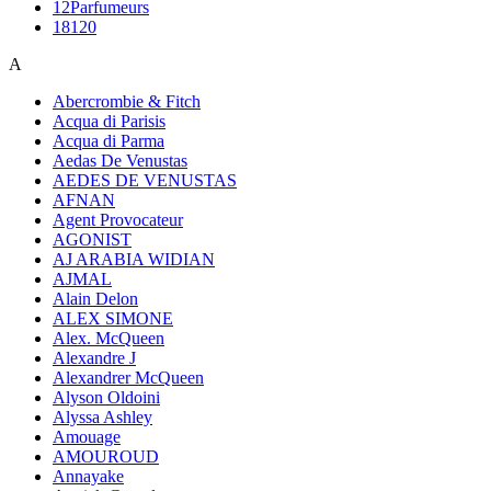
12Parfumeurs
18120
A
Abercrombie & Fitch
Acqua di Parisis
Acqua di Parma
Aedas De Venustas
AEDES DE VENUSTAS
AFNAN
Agent Provocateur
AGONIST
AJ ARABIA WIDIAN
AJMAL
Alain Delon
ALEX SIMONE
Alex. McQueen
Alexandre J
Alexandrer McQueen
Alyson Oldoini
Alyssa Ashley
Amouage
AMOUROUD
Annayake