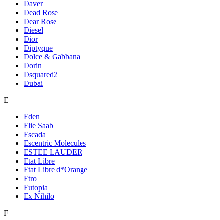
Daver
Dead Rose
Dear Rose
Diesel
Dior
Diptyque
Dolce & Gabbana
Dorin
Dsquared2
Dubai
E
Eden
Elie Saab
Escada
Escentric Molecules
ESTEE LAUDER
Etat Libre
Etat Libre d*Orange
Etro
Eutopia
Ex Nihilo
F