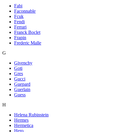
Fabi
Faconnable
Fcuk
Fendi
Ferrari
Franck Boclet
Frapin
Frederic Malle
G
Givenchy
Goti
Gres
Gucci
Guepard
Guerlain
Guess
H
Helena Rubinstein
Hermes
Hermetica
Hero