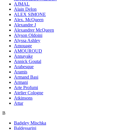
AJMAL
Alain Delon
ALEX SIMONE
Alex. McQueen
Alexandre J
Alexandrer McQueen
Alyson Oldoini
Alyssa Ashley
Amouage
AMOUROUD
Annayake
Annick Goutal
Arabesque
Aramis
Armand Basi
Armani
Arte Profumi
Atelier Cologne
Atkinsons
Attar
B
Badgley Mischka
Baldessarini