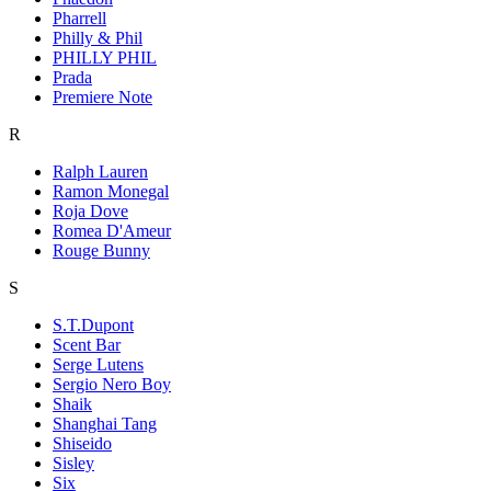
Pharrell
Philly & Phil
PHILLY PHIL
Prada
Premiere Note
R
Ralph Lauren
Ramon Monegal
Roja Dove
Romea D'Ameur
Rouge Bunny
S
S.T.Dupont
Scent Bar
Serge Lutens
Sergio Nero Boy
Shaik
Shanghai Tang
Shiseido
Sisley
Six