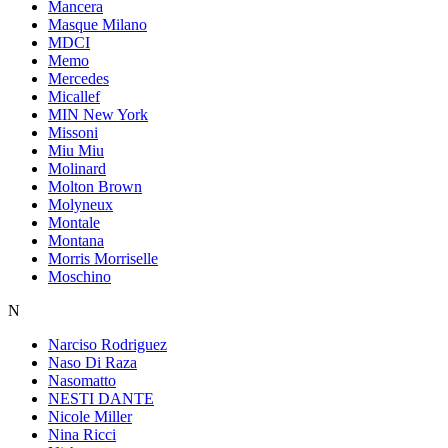
Mancera
Masque Milano
MDCI
Memo
Mercedes
Micallef
MIN New York
Missoni
Miu Miu
Molinard
Molton Brown
Molyneux
Montale
Montana
Morris Morriselle
Moschino
N
Narciso Rodriguez
Naso Di Raza
Nasomatto
NESTI DANTE
Nicole Miller
Nina Ricci