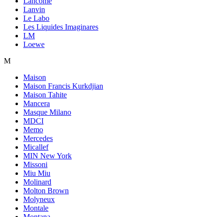
Lancome
Lanvin
Le Labo
Les Liquides Imaginares
LM
Loewe
M
Maison
Maison Francis Kurkdjian
Maison Tahite
Mancera
Masque Milano
MDCI
Memo
Mercedes
Micallef
MIN New York
Missoni
Miu Miu
Molinard
Molton Brown
Molyneux
Montale
Montana