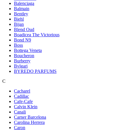
Balenciaga
Balmain
Bentley
Biehl
Bijan
Blend Oud
Boadicea The Victorious
Bond N9
Boss
Bottega Veneta
Boucheron
Burberry
Bvlgari
BYREDO PARFUMS
C
Cacharel
Cadillac
Cafe-Cafe
Calvin Klein
Canali
Carner Barcelona
Carolina Herrera
Caron