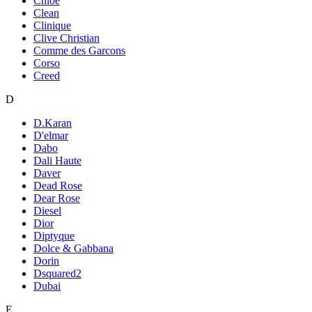
Chloe
Clean
Clinique
Clive Christian
Comme des Garcons
Corso
Creed
D
D.Karan
D'elmar
Dabo
Dali Haute
Daver
Dead Rose
Dear Rose
Diesel
Dior
Diptyque
Dolce & Gabbana
Dorin
Dsquared2
Dubai
E