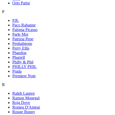
Orto Parisi
P
P.R.
Paco Rabanne
Paloma Picasso
Parle Moi
Patrizia Pepe
Penhaligons
Perry Ellis
Phaedon
Pharrell
Philly & Phil
PHILLY PHIL
Prada
Premiere Note
R
Ralph Lauren
Ramon Monegal
Roja Dove
Romea D'Ameur
Rouge Bunny