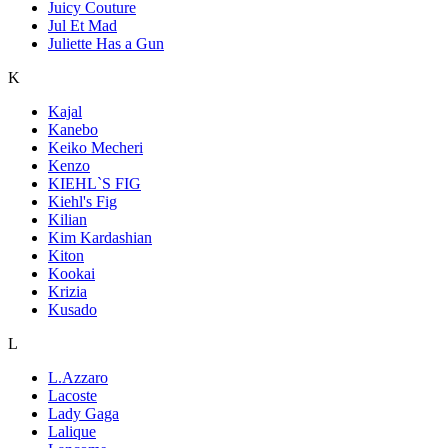
Juicy Couture
Jul Et Mad
Juliette Has a Gun
K
Kajal
Kanebo
Keiko Mecheri
Kenzo
KIEHL`S FIG
Kiehl's Fig
Kilian
Kim Kardashian
Kiton
Kookai
Krizia
Kusado
L
L.Azzaro
Lacoste
Lady Gaga
Lalique