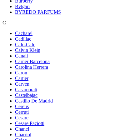
Burberry
Bvlgari
BYREDO PARFUMS
C
Cacharel
Cadillac
Cafe-Cafe
Calvin Klein
Canali
Carner Barcelona
Carolina Herrera
Caron
Cartier
Carven
Casamorati
Castelbajac
Castillo De Madrid
Cereus
Cerruti
Cesare
Cesare Paciotti
Chanel
Charriol