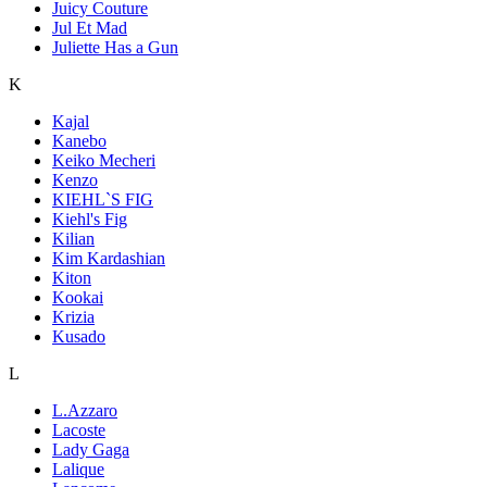
Juicy Couture
Jul Et Mad
Juliette Has a Gun
K
Kajal
Kanebo
Keiko Mecheri
Kenzo
KIEHL`S FIG
Kiehl's Fig
Kilian
Kim Kardashian
Kiton
Kookai
Krizia
Kusado
L
L.Azzaro
Lacoste
Lady Gaga
Lalique