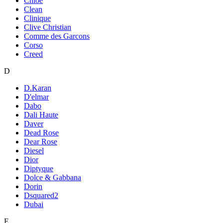
Chloe
Clean
Clinique
Clive Christian
Comme des Garcons
Corso
Creed
D
D.Karan
D'elmar
Dabo
Dali Haute
Daver
Dead Rose
Dear Rose
Diesel
Dior
Diptyque
Dolce & Gabbana
Dorin
Dsquared2
Dubai
E