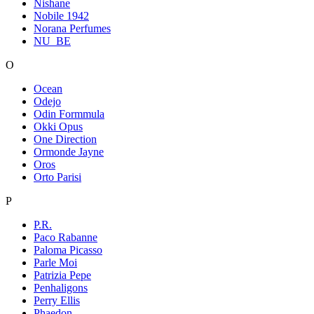
Nishane
Nobile 1942
Norana Perfumes
NU_BE
O
Ocean
Odejo
Odin Formmula
Okki Opus
One Direction
Ormonde Jayne
Oros
Orto Parisi
P
P.R.
Paco Rabanne
Paloma Picasso
Parle Moi
Patrizia Pepe
Penhaligons
Perry Ellis
Phaedon