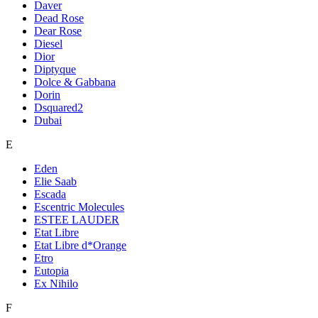
Daver
Dead Rose
Dear Rose
Diesel
Dior
Diptyque
Dolce & Gabbana
Dorin
Dsquared2
Dubai
E
Eden
Elie Saab
Escada
Escentric Molecules
ESTEE LAUDER
Etat Libre
Etat Libre d*Orange
Etro
Eutopia
Ex Nihilo
F