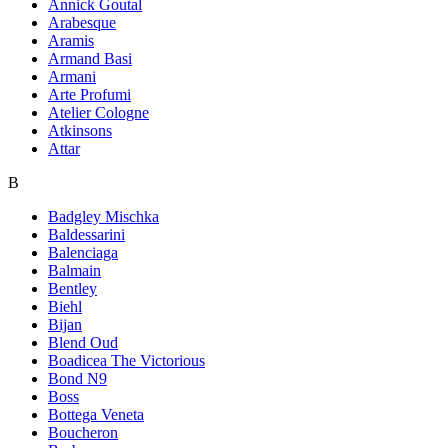
Annick Goutal
Arabesque
Aramis
Armand Basi
Armani
Arte Profumi
Atelier Cologne
Atkinsons
Attar
B
Badgley Mischka
Baldessarini
Balenciaga
Balmain
Bentley
Biehl
Bijan
Blend Oud
Boadicea The Victorious
Bond N9
Boss
Bottega Veneta
Boucheron