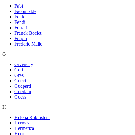
Fabi
Faconnable
Fcuk
Fendi
Ferrari
Franck Boclet
Frapin
Frederic Malle
G
Givenchy
Goti
Gres
Gucci
Guepard
Guerlain
Guess
H
Helena Rubinstein
Hermes
Hermetica
Hero