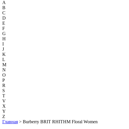
A
B
C
D
E
F
G
H
I
J
K
L
M
N
O
P
R
S
T
V
X
Y
Z
Главная
> Burberry BRIT RHITHM Floral Women