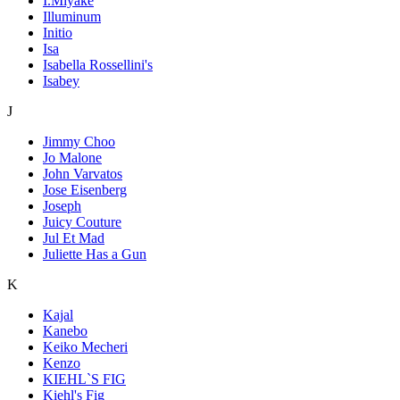
I.Miyake
Illuminum
Initio
Isa
Isabella Rossellini's
Isabey
J
Jimmy Choo
Jo Malone
John Varvatos
Jose Eisenberg
Joseph
Juicy Couture
Jul Et Mad
Juliette Has a Gun
K
Kajal
Kanebo
Keiko Mecheri
Kenzo
KIEHL`S FIG
Kiehl's Fig