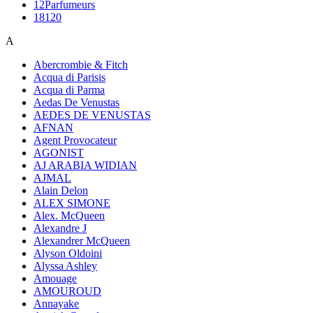
12Parfumeurs
18120
A
Abercrombie & Fitch
Acqua di Parisis
Acqua di Parma
Aedas De Venustas
AEDES DE VENUSTAS
AFNAN
Agent Provocateur
AGONIST
AJ ARABIA WIDIAN
AJMAL
Alain Delon
ALEX SIMONE
Alex. McQueen
Alexandre J
Alexandrer McQueen
Alyson Oldoini
Alyssa Ashley
Amouage
AMOUROUD
Annayake