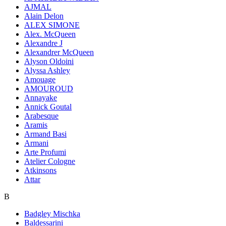
AJMAL
Alain Delon
ALEX SIMONE
Alex. McQueen
Alexandre J
Alexandrer McQueen
Alyson Oldoini
Alyssa Ashley
Amouage
AMOUROUD
Annayake
Annick Goutal
Arabesque
Aramis
Armand Basi
Armani
Arte Profumi
Atelier Cologne
Atkinsons
Attar
B
Badgley Mischka
Baldessarini