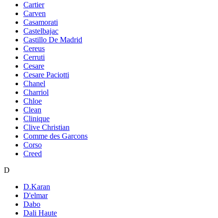
Cartier
Carven
Casamorati
Castelbajac
Castillo De Madrid
Cereus
Cerruti
Cesare
Cesare Paciotti
Chanel
Charriol
Chloe
Clean
Clinique
Clive Christian
Comme des Garcons
Corso
Creed
D
D.Karan
D'elmar
Dabo
Dali Haute