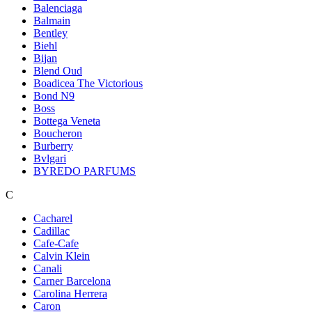
Balenciaga
Balmain
Bentley
Biehl
Bijan
Blend Oud
Boadicea The Victorious
Bond N9
Boss
Bottega Veneta
Boucheron
Burberry
Bvlgari
BYREDO PARFUMS
C
Cacharel
Cadillac
Cafe-Cafe
Calvin Klein
Canali
Carner Barcelona
Carolina Herrera
Caron