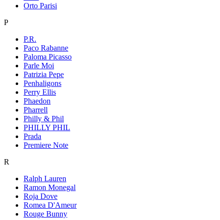
Orto Parisi
P
P.R.
Paco Rabanne
Paloma Picasso
Parle Moi
Patrizia Pepe
Penhaligons
Perry Ellis
Phaedon
Pharrell
Philly & Phil
PHILLY PHIL
Prada
Premiere Note
R
Ralph Lauren
Ramon Monegal
Roja Dove
Romea D'Ameur
Rouge Bunny