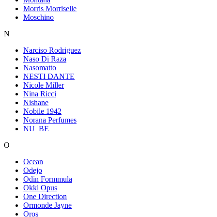
Morris Morriselle
Moschino
N
Narciso Rodriguez
Naso Di Raza
Nasomatto
NESTI DANTE
Nicole Miller
Nina Ricci
Nishane
Nobile 1942
Norana Perfumes
NU_BE
O
Ocean
Odejo
Odin Formmula
Okki Opus
One Direction
Ormonde Jayne
Oros