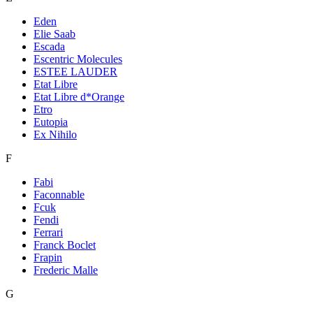
Eden
Elie Saab
Escada
Escentric Molecules
ESTEE LAUDER
Etat Libre
Etat Libre d*Orange
Etro
Eutopia
Ex Nihilo
F
Fabi
Faconnable
Fcuk
Fendi
Ferrari
Franck Boclet
Frapin
Frederic Malle
G