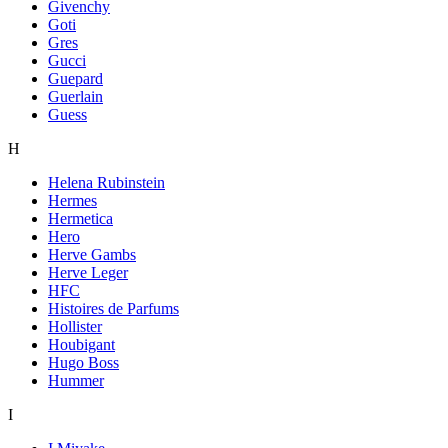
Givenchy
Goti
Gres
Gucci
Guepard
Guerlain
Guess
H
Helena Rubinstein
Hermes
Hermetica
Hero
Herve Gambs
Herve Leger
HFC
Histoires de Parfums
Hollister
Houbigant
Hugo Boss
Hummer
I