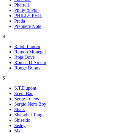
Pharrell
Philly & Phil
PHILLY PHIL
Prada
Premiere Note
R
Ralph Lauren
Ramon Monegal
Roja Dove
Romea D'Ameur
Rouge Bunny
S
S.T.Dupont
Scent Bar
Serge Lutens
Sergio Nero Boy
Shaik
Shanghai Tang
Shiseido
Sisley
Six