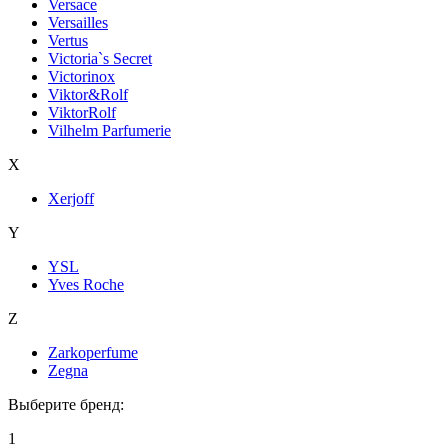
Versace
Versailles
Vertus
Victoria`s Secret
Victorinox
Viktor&Rolf
ViktorRolf
Vilhelm Parfumerie
X
Xerjoff
Y
YSL
Yves Roche
Z
Zarkoperfume
Zegna
Выберите бренд:
1