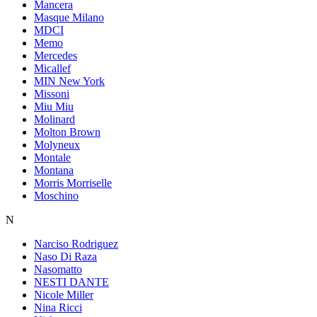
Mancera
Masque Milano
MDCI
Memo
Mercedes
Micallef
MIN New York
Missoni
Miu Miu
Molinard
Molton Brown
Molyneux
Montale
Montana
Morris Morriselle
Moschino
N
Narciso Rodriguez
Naso Di Raza
Nasomatto
NESTI DANTE
Nicole Miller
Nina Ricci