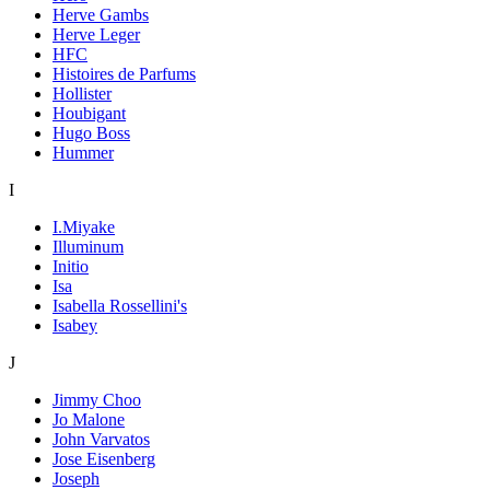
Herve Gambs
Herve Leger
HFC
Histoires de Parfums
Hollister
Houbigant
Hugo Boss
Hummer
I
I.Miyake
Illuminum
Initio
Isa
Isabella Rossellini's
Isabey
J
Jimmy Choo
Jo Malone
John Varvatos
Jose Eisenberg
Joseph