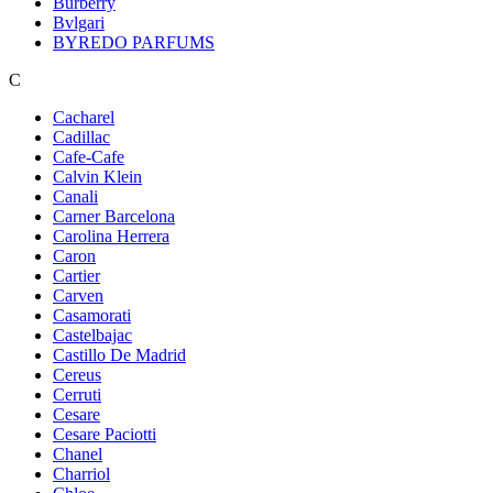
Burberry
Bvlgari
BYREDO PARFUMS
C
Cacharel
Cadillac
Cafe-Cafe
Calvin Klein
Canali
Carner Barcelona
Carolina Herrera
Caron
Cartier
Carven
Casamorati
Castelbajac
Castillo De Madrid
Cereus
Cerruti
Cesare
Cesare Paciotti
Chanel
Charriol