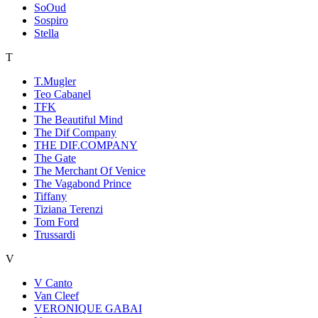
SoOud
Sospiro
Stella
T
T.Mugler
Teo Cabanel
TFK
The Beautiful Mind
The Dif Company
THE DIF.COMPANY
The Gate
The Merchant Of Venice
The Vagabond Prince
Tiffany
Tiziana Terenzi
Tom Ford
Trussardi
V
V Canto
Van Cleef
VERONIQUE GABAI