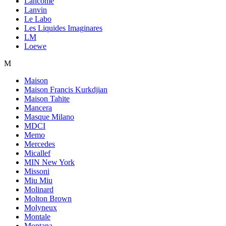
Lancome
Lanvin
Le Labo
Les Liquides Imaginares
LM
Loewe
M
Maison
Maison Francis Kurkdjian
Maison Tahite
Mancera
Masque Milano
MDCI
Memo
Mercedes
Micallef
MIN New York
Missoni
Miu Miu
Molinard
Molton Brown
Molyneux
Montale
Montana