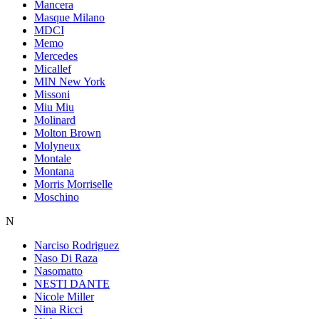
Mancera
Masque Milano
MDCI
Memo
Mercedes
Micallef
MIN New York
Missoni
Miu Miu
Molinard
Molton Brown
Molyneux
Montale
Montana
Morris Morriselle
Moschino
N
Narciso Rodriguez
Naso Di Raza
Nasomatto
NESTI DANTE
Nicole Miller
Nina Ricci