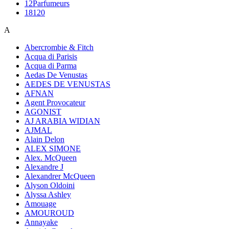
12Parfumeurs
18120
A
Abercrombie & Fitch
Acqua di Parisis
Acqua di Parma
Aedas De Venustas
AEDES DE VENUSTAS
AFNAN
Agent Provocateur
AGONIST
AJ ARABIA WIDIAN
AJMAL
Alain Delon
ALEX SIMONE
Alex. McQueen
Alexandre J
Alexandrer McQueen
Alyson Oldoini
Alyssa Ashley
Amouage
AMOUROUD
Annayake