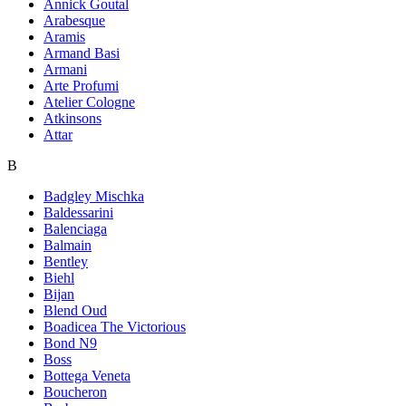
Annick Goutal
Arabesque
Aramis
Armand Basi
Armani
Arte Profumi
Atelier Cologne
Atkinsons
Attar
B
Badgley Mischka
Baldessarini
Balenciaga
Balmain
Bentley
Biehl
Bijan
Blend Oud
Boadicea The Victorious
Bond N9
Boss
Bottega Veneta
Boucheron