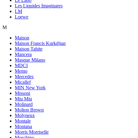
Le Labo
Les Liquides Imaginares
LM
Loewe
M
Maison
Maison Francis Kurkdjian
Maison Tahite
Mancera
Masque Milano
MDCI
Memo
Mercedes
Micallef
MIN New York
Missoni
Miu Miu
Molinard
Molton Brown
Molyneux
Montale
Montana
Morris Morriselle
Moschino