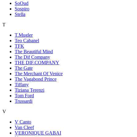
SoOud
Sospiro
Stella
T
T.Mugler
Teo Cabanel
TFK
The Beautiful Mind
The Dif Company
THE DIF.COMPANY
The Gate
The Merchant Of Venice
The Vagabond Prince
Tiffany
Tiziana Terenzi
Tom Ford
Trussardi
V
V Canto
Van Cleef
VERONIQUE GABAI