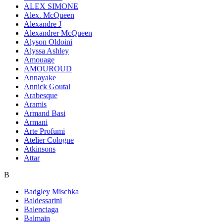
ALEX SIMONE
Alex. McQueen
Alexandre J
Alexandrer McQueen
Alyson Oldoini
Alyssa Ashley
Amouage
AMOUROUD
Annayake
Annick Goutal
Arabesque
Aramis
Armand Basi
Armani
Arte Profumi
Atelier Cologne
Atkinsons
Attar
B
Badgley Mischka
Baldessarini
Balenciaga
Balmain