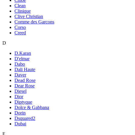
Chloe
Clean
Clinique
Clive Christian
Comme des Garcons
Corso
Creed
D
D.Karan
D'elmar
Dabo
Dali Haute
Daver
Dead Rose
Dear Rose
Diesel
Dior
Diptyque
Dolce & Gabbana
Dorin
Dsquared2
Dubai
E