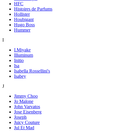
HFC
Histoires de Parfums
Hollister
Houbigant
Hugo Boss
Hummer
I
I.Miyake
Illuminum
Initio
Isa
Isabella Rossellini's
Isabey
J
Jimmy Choo
Jo Malone
John Varvatos
Jose Eisenberg
Joseph
Juicy Couture
Jul Et Mad