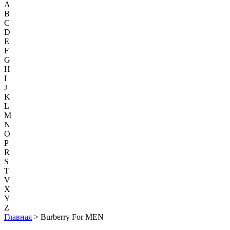
A
B
C
D
E
F
G
H
I
J
K
L
M
N
O
P
R
S
T
V
X
Y
Z
Главная
> Burberry For MEN