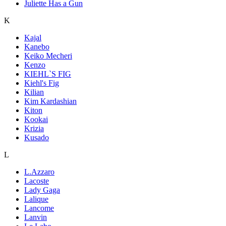
Juliette Has a Gun
K
Kajal
Kanebo
Keiko Mecheri
Kenzo
KIEHL`S FIG
Kiehl's Fig
Kilian
Kim Kardashian
Kiton
Kookai
Krizia
Kusado
L
L.Azzaro
Lacoste
Lady Gaga
Lalique
Lancome
Lanvin