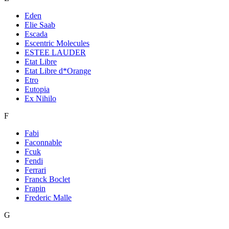
Eden
Elie Saab
Escada
Escentric Molecules
ESTEE LAUDER
Etat Libre
Etat Libre d*Orange
Etro
Eutopia
Ex Nihilo
F
Fabi
Faconnable
Fcuk
Fendi
Ferrari
Franck Boclet
Frapin
Frederic Malle
G