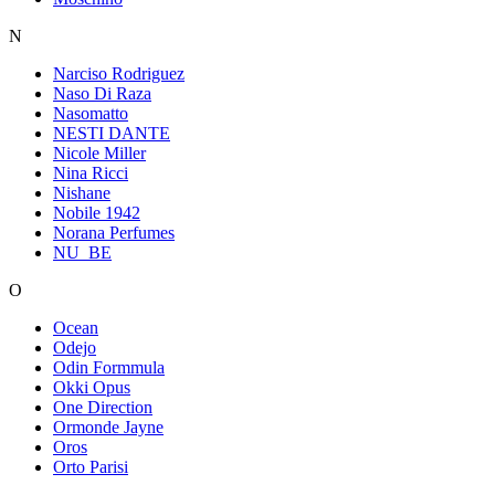
N
Narciso Rodriguez
Naso Di Raza
Nasomatto
NESTI DANTE
Nicole Miller
Nina Ricci
Nishane
Nobile 1942
Norana Perfumes
NU_BE
O
Ocean
Odejo
Odin Formmula
Okki Opus
One Direction
Ormonde Jayne
Oros
Orto Parisi