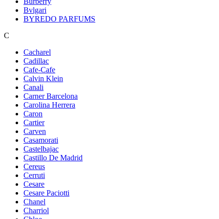
Burberry
Bvlgari
BYREDO PARFUMS
C
Cacharel
Cadillac
Cafe-Cafe
Calvin Klein
Canali
Carner Barcelona
Carolina Herrera
Caron
Cartier
Carven
Casamorati
Castelbajac
Castillo De Madrid
Cereus
Cerruti
Cesare
Cesare Paciotti
Chanel
Charriol