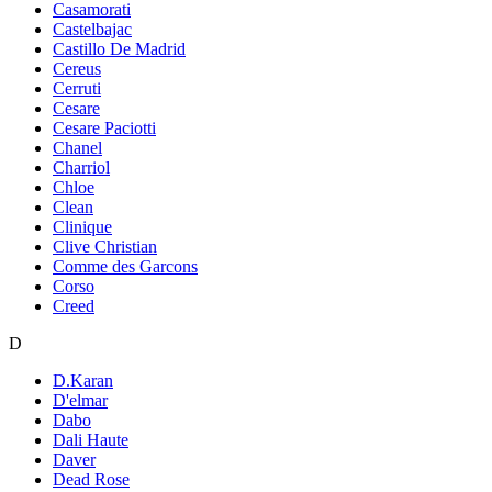
Casamorati
Castelbajac
Castillo De Madrid
Cereus
Cerruti
Cesare
Cesare Paciotti
Chanel
Charriol
Chloe
Clean
Clinique
Clive Christian
Comme des Garcons
Corso
Creed
D
D.Karan
D'elmar
Dabo
Dali Haute
Daver
Dead Rose