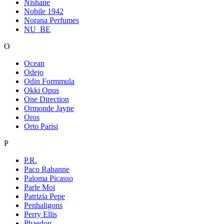
Nishane
Nobile 1942
Norana Perfumes
NU_BE
O
Ocean
Odejo
Odin Formmula
Okki Opus
One Direction
Ormonde Jayne
Oros
Orto Parisi
P
P.R.
Paco Rabanne
Paloma Picasso
Parle Moi
Patrizia Pepe
Penhaligons
Perry Ellis
Phaedon