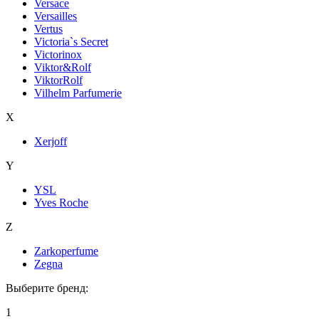
Versace
Versailles
Vertus
Victoria`s Secret
Victorinox
Viktor&Rolf
ViktorRolf
Vilhelm Parfumerie
X
Xerjoff
Y
YSL
Yves Roche
Z
Zarkoperfume
Zegna
Выберите бренд:
1