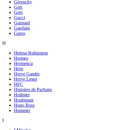
Givenchy
Goti
Gres
Gucci
Guepard
Guerlain
Guess
H
Helena Rubinstein
Hermes
Hermetica
Hero
Herve Gambs
Herve Leger
HFC
Histoires de Parfums
Hollister
Houbigant
Hugo Boss
Hummer
I