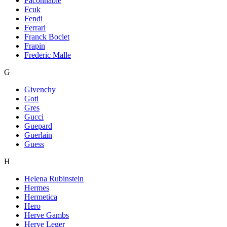
Faconnable
Fcuk
Fendi
Ferrari
Franck Boclet
Frapin
Frederic Malle
G
Givenchy
Goti
Gres
Gucci
Guepard
Guerlain
Guess
H
Helena Rubinstein
Hermes
Hermetica
Hero
Herve Gambs
Herve Leger