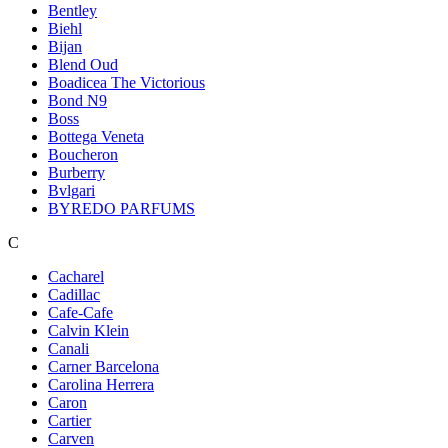
Bentley
Biehl
Bijan
Blend Oud
Boadicea The Victorious
Bond N9
Boss
Bottega Veneta
Boucheron
Burberry
Bvlgari
BYREDO PARFUMS
C
Cacharel
Cadillac
Cafe-Cafe
Calvin Klein
Canali
Carner Barcelona
Carolina Herrera
Caron
Cartier
Carven