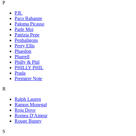
P
P.R.
Paco Rabanne
Paloma Picasso
Parle Moi
Patrizia Pepe
Penhaligons
Perry Ellis
Phaedon
Pharrell
Philly & Phil
PHILLY PHIL
Prada
Premiere Note
R
Ralph Lauren
Ramon Monegal
Roja Dove
Romea D'Ameur
Rouge Bunny
S