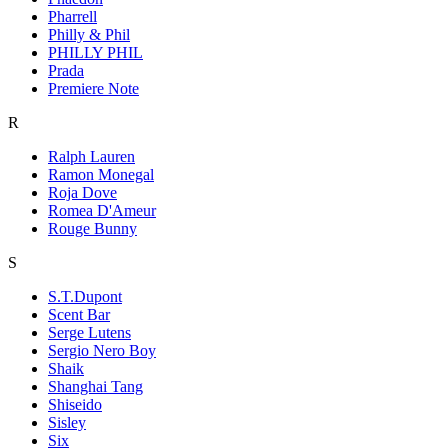
Pharrell
Philly & Phil
PHILLY PHIL
Prada
Premiere Note
R
Ralph Lauren
Ramon Monegal
Roja Dove
Romea D'Ameur
Rouge Bunny
S
S.T.Dupont
Scent Bar
Serge Lutens
Sergio Nero Boy
Shaik
Shanghai Tang
Shiseido
Sisley
Six