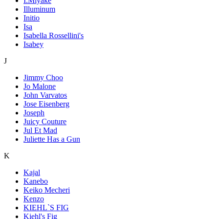
I.Miyake
Illuminum
Initio
Isa
Isabella Rossellini's
Isabey
J
Jimmy Choo
Jo Malone
John Varvatos
Jose Eisenberg
Joseph
Juicy Couture
Jul Et Mad
Juliette Has a Gun
K
Kajal
Kanebo
Keiko Mecheri
Kenzo
KIEHL`S FIG
Kiehl's Fig