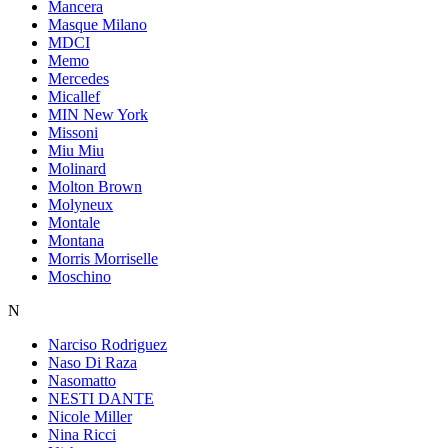
Mancera
Masque Milano
MDCI
Memo
Mercedes
Micallef
MIN New York
Missoni
Miu Miu
Molinard
Molton Brown
Molyneux
Montale
Montana
Morris Morriselle
Moschino
N
Narciso Rodriguez
Naso Di Raza
Nasomatto
NESTI DANTE
Nicole Miller
Nina Ricci