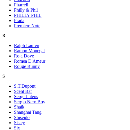
Pharrell
Philly & Phil
PHILLY PHIL
Prada
Premiere Note
R
Ralph Lauren
Ramon Monegal
Roja Dove
Romea D'Ameur
Rouge Bunny
S
S.T.Dupont
Scent Bar
Serge Lutens
Sergio Nero Boy
Shaik
Shanghai Tang
Shiseido
Sisley
Six