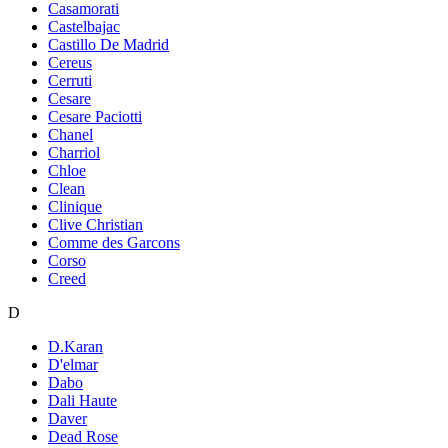
Casamorati
Castelbajac
Castillo De Madrid
Cereus
Cerruti
Cesare
Cesare Paciotti
Chanel
Charriol
Chloe
Clean
Clinique
Clive Christian
Comme des Garcons
Corso
Creed
D
D.Karan
D'elmar
Dabo
Dali Haute
Daver
Dead Rose