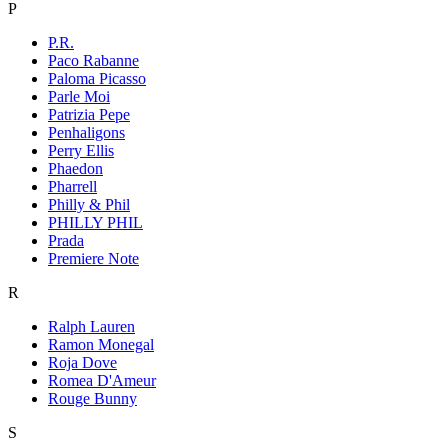
P
P.R.
Paco Rabanne
Paloma Picasso
Parle Moi
Patrizia Pepe
Penhaligons
Perry Ellis
Phaedon
Pharrell
Philly & Phil
PHILLY PHIL
Prada
Premiere Note
R
Ralph Lauren
Ramon Monegal
Roja Dove
Romea D'Ameur
Rouge Bunny
S