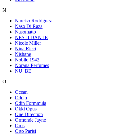
N
Narciso Rodriguez
Naso Di Raza
Nasomatto
NESTI DANTE
Nicole Miller
Nina Ricci
Nishane
Nobile 1942
Norana Perfumes
NU_BE
O
Ocean
Odejo
Odin Formmula
Okki Opus
One Direction
Ormonde Jayne
Oros
Orto Parisi