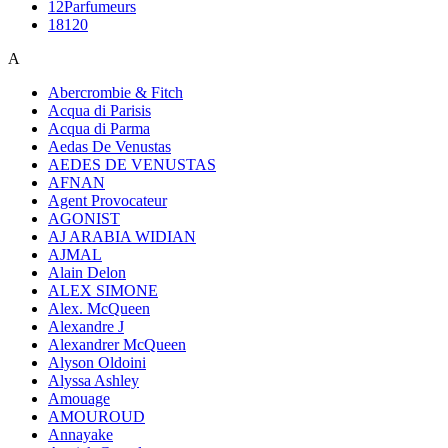
12Parfumeurs
18120
A
Abercrombie & Fitch
Acqua di Parisis
Acqua di Parma
Aedas De Venustas
AEDES DE VENUSTAS
AFNAN
Agent Provocateur
AGONIST
AJ ARABIA WIDIAN
AJMAL
Alain Delon
ALEX SIMONE
Alex. McQueen
Alexandre J
Alexandrer McQueen
Alyson Oldoini
Alyssa Ashley
Amouage
AMOUROUD
Annayake