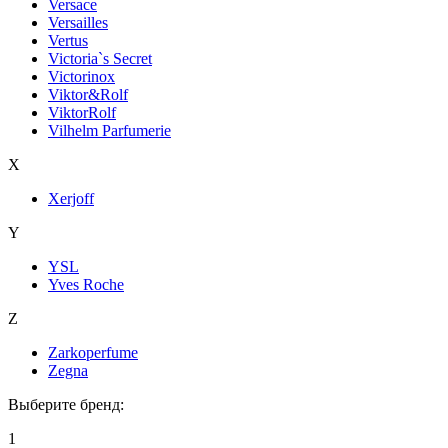
Versace
Versailles
Vertus
Victoria`s Secret
Victorinox
Viktor&Rolf
ViktorRolf
Vilhelm Parfumerie
X
Xerjoff
Y
YSL
Yves Roche
Z
Zarkoperfume
Zegna
Выберите бренд:
1