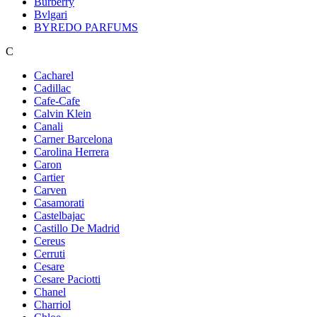
Burberry
Bvlgari
BYREDO PARFUMS
C
Cacharel
Cadillac
Cafe-Cafe
Calvin Klein
Canali
Carner Barcelona
Carolina Herrera
Caron
Cartier
Carven
Casamorati
Castelbajac
Castillo De Madrid
Cereus
Cerruti
Cesare
Cesare Paciotti
Chanel
Charriol