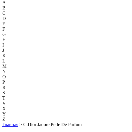
A
B
C
D
E
F
G
H
I
J
K
L
M
N
O
P
R
S
T
V
X
Y
Z
Главная
> C.Dior Jadore Perle De Parfum