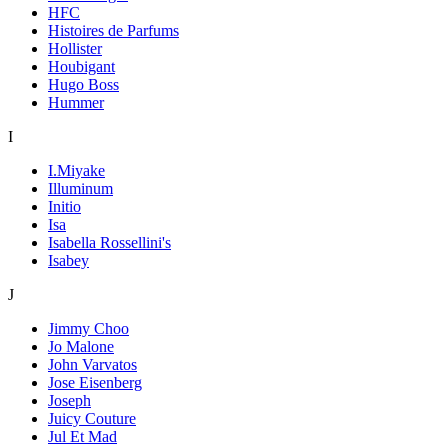
HFC
Histoires de Parfums
Hollister
Houbigant
Hugo Boss
Hummer
I
I.Miyake
Illuminum
Initio
Isa
Isabella Rossellini's
Isabey
J
Jimmy Choo
Jo Malone
John Varvatos
Jose Eisenberg
Joseph
Juicy Couture
Jul Et Mad