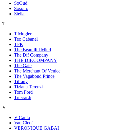
SoOud
Sospiro
Stella
T
T.Mugler
Teo Cabanel
TFK
The Beautiful Mind
The Dif Company
THE DIF.COMPANY
The Gate
The Merchant Of Venice
The Vagabond Prince
Tiffany
Tiziana Terenzi
Tom Ford
Trussardi
V
V Canto
Van Cleef
VERONIQUE GABAI