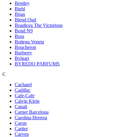
Bentley
Biehl
Bijan
Blend Oud
Boadicea The Victorious
Bond N9
Boss
Bottega Veneta
Boucheron
Burberry
Bvlgari
BYREDO PARFUMS
C
Cacharel
Cadillac
Cafe-Cafe
Calvin Klein
Canali
Carner Barcelona
Carolina Herrera
Caron
Cartier
Carven