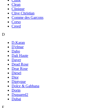
Chloe
Clean
Clinique
Clive Christian
Comme des Garcons
Corso
Creed
D
D.Karan
D'elmar
Dabo
Dali Haute
Daver
Dead Rose
Dear Rose
Diesel
Dior
Diptyque
Dolce & Gabbana
Dorin
Dsquared2
Dubai
E