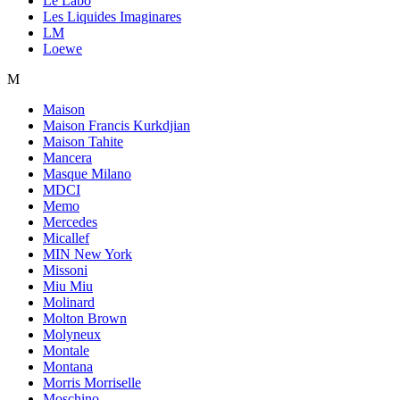
Le Labo
Les Liquides Imaginares
LM
Loewe
M
Maison
Maison Francis Kurkdjian
Maison Tahite
Mancera
Masque Milano
MDCI
Memo
Mercedes
Micallef
MIN New York
Missoni
Miu Miu
Molinard
Molton Brown
Molyneux
Montale
Montana
Morris Morriselle
Moschino