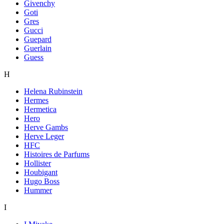
Givenchy
Goti
Gres
Gucci
Guepard
Guerlain
Guess
H
Helena Rubinstein
Hermes
Hermetica
Hero
Herve Gambs
Herve Leger
HFC
Histoires de Parfums
Hollister
Houbigant
Hugo Boss
Hummer
I