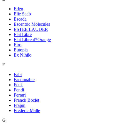
Eden
Elie Saab
Escada
Escentric Molecules
ESTEE LAUDER
Etat Libre
Etat Libre d*Orange
Etro
Eutopia
Ex Nihilo
F
Fabi
Faconnable
Fcuk
Fendi
Ferrari
Franck Boclet
Frapin
Frederic Malle
G