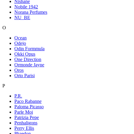
Nishane
Nobile 1942
Norana Perfumes
NU_BE
O
Ocean
Odejo
Odin Formmula
Okki Opus
One Direction
Ormonde Jayne
Oros
Orto Parisi
P
P.R.
Paco Rabanne
Paloma Picasso
Parle Moi
Patrizia Pepe
Penhaligons
Perry Ellis
Phaedon