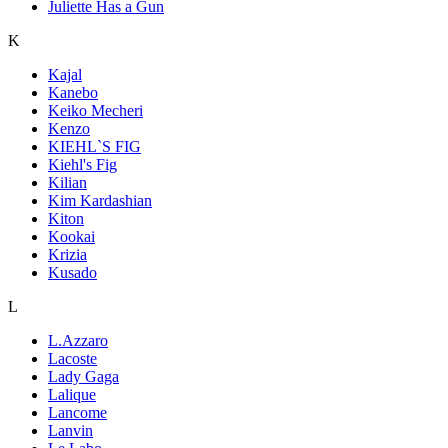
Juliette Has a Gun
K
Kajal
Kanebo
Keiko Mecheri
Kenzo
KIEHL`S FIG
Kiehl's Fig
Kilian
Kim Kardashian
Kiton
Kookai
Krizia
Kusado
L
L.Azzaro
Lacoste
Lady Gaga
Lalique
Lancome
Lanvin