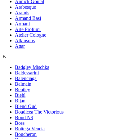
Annick Goutal
Arabesque
Aramis
Armand Basi
Armani
Arte Profumi
Atelier Cologne
Atkinsons
Attar
B
Badgley Mischka
Baldessarini
Balenciaga
Balmain
Bentley
Biehl
Bijan
Blend Oud
Boadicea The Victorious
Bond N9
Boss
Bottega Veneta
Boucheron