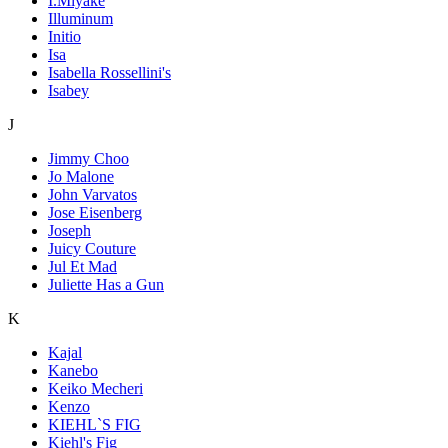
I.Miyake
Illuminum
Initio
Isa
Isabella Rossellini's
Isabey
J
Jimmy Choo
Jo Malone
John Varvatos
Jose Eisenberg
Joseph
Juicy Couture
Jul Et Mad
Juliette Has a Gun
K
Kajal
Kanebo
Keiko Mecheri
Kenzo
KIEHL`S FIG
Kiehl's Fig