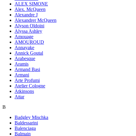
ALEX SIMONE
Alex. McQueen
Alexandre J
Alexandrer McQueen
Alyson Oldoini
Alyssa Ashley
Amouage
AMOUROUD
Annayake
Annick Goutal
Arabesque
Aramis
Armand Basi
Armani
Arte Profumi
Atelier Cologne
Atkinsons
Attar
B
Badgley Mischka
Baldessarini
Balenciaga
Balmain