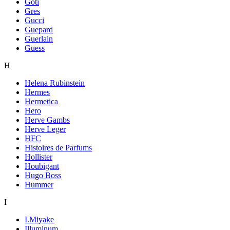
Goti
Gres
Gucci
Guepard
Guerlain
Guess
H
Helena Rubinstein
Hermes
Hermetica
Hero
Herve Gambs
Herve Leger
HFC
Histoires de Parfums
Hollister
Houbigant
Hugo Boss
Hummer
I
I.Miyake
Illuminum