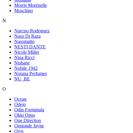
Morris Morriselle
Moschino
N
Narciso Rodriguez
Naso Di Raza
Nasomatto
NESTI DANTE
Nicole Miller
Nina Ricci
Nishane
Nobile 1942
Norana Perfumes
NU_BE
O
Ocean
Odejo
Odin Formmula
Okki Opus
One Direction
Ormonde Jayne
Oros