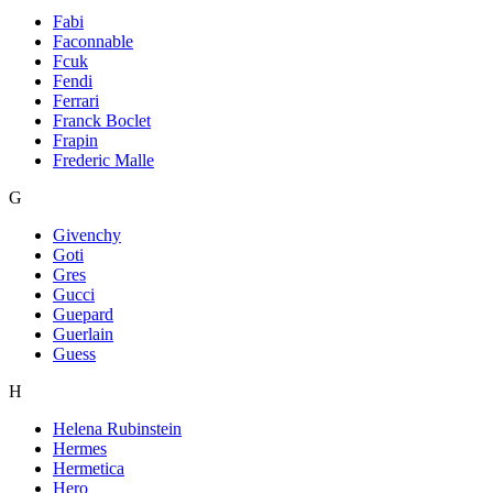
Fabi
Faconnable
Fcuk
Fendi
Ferrari
Franck Boclet
Frapin
Frederic Malle
G
Givenchy
Goti
Gres
Gucci
Guepard
Guerlain
Guess
H
Helena Rubinstein
Hermes
Hermetica
Hero