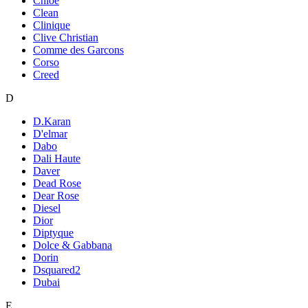
Chloe
Clean
Clinique
Clive Christian
Comme des Garcons
Corso
Creed
D
D.Karan
D'elmar
Dabo
Dali Haute
Daver
Dead Rose
Dear Rose
Diesel
Dior
Diptyque
Dolce & Gabbana
Dorin
Dsquared2
Dubai
E