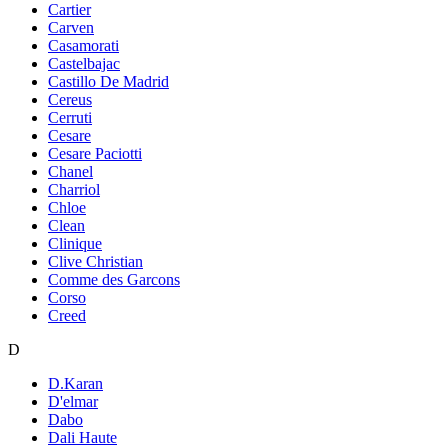
Cartier
Carven
Casamorati
Castelbajac
Castillo De Madrid
Cereus
Cerruti
Cesare
Cesare Paciotti
Chanel
Charriol
Chloe
Clean
Clinique
Clive Christian
Comme des Garcons
Corso
Creed
D
D.Karan
D'elmar
Dabo
Dali Haute