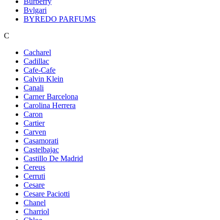
Burberry
Bvlgari
BYREDO PARFUMS
C
Cacharel
Cadillac
Cafe-Cafe
Calvin Klein
Canali
Carner Barcelona
Carolina Herrera
Caron
Cartier
Carven
Casamorati
Castelbajac
Castillo De Madrid
Cereus
Cerruti
Cesare
Cesare Paciotti
Chanel
Charriol