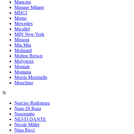
Mancera
Masque Milano
MDCI
Memo
Mercedes
Micallef
MIN New York
Missoni
Miu Miu
Molinard
Molton Brown
Molyneux
Montale
Montana
Morris Morriselle
Moschino
N
Narciso Rodriguez
Naso Di Raza
Nasomatto
NESTI DANTE
Nicole Miller
Nina Ricci