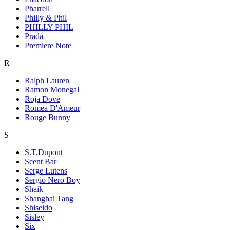
Pharrell
Philly & Phil
PHILLY PHIL
Prada
Premiere Note
R
Ralph Lauren
Ramon Monegal
Roja Dove
Romea D'Ameur
Rouge Bunny
S
S.T.Dupont
Scent Bar
Serge Lutens
Sergio Nero Boy
Shaik
Shanghai Tang
Shiseido
Sisley
Six