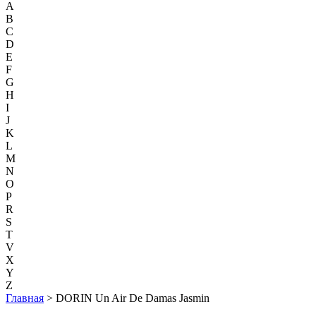
A
B
C
D
E
F
G
H
I
J
K
L
M
N
O
P
R
S
T
V
X
Y
Z
Главная
> DORIN Un Air De Damas Jasmin