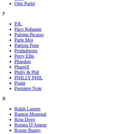
Orto Parisi
P
P.R.
Paco Rabanne
Paloma Picasso
Parle Moi
Patrizia Pepe
Penhaligons
Perry Ellis
Phaedon
Pharrell
Philly & Phil
PHILLY PHIL
Prada
Premiere Note
R
Ralph Lauren
Ramon Monegal
Roja Dove
Romea D'Ameur
Rouge Bunny