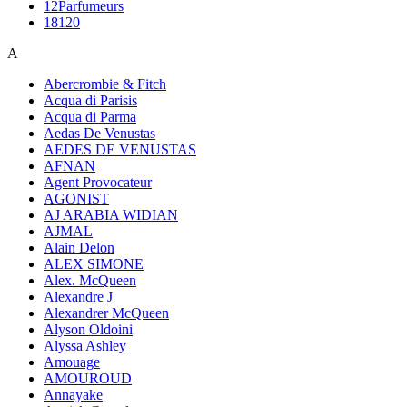
12Parfumeurs
18120
A
Abercrombie & Fitch
Acqua di Parisis
Acqua di Parma
Aedas De Venustas
AEDES DE VENUSTAS
AFNAN
Agent Provocateur
AGONIST
AJ ARABIA WIDIAN
AJMAL
Alain Delon
ALEX SIMONE
Alex. McQueen
Alexandre J
Alexandrer McQueen
Alyson Oldoini
Alyssa Ashley
Amouage
AMOUROUD
Annayake