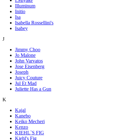
I.Miyake
Illuminum
Initio
Isa
Isabella Rossellini's
Isabey
J
Jimmy Choo
Jo Malone
John Varvatos
Jose Eisenberg
Joseph
Juicy Couture
Jul Et Mad
Juliette Has a Gun
K
Kajal
Kanebo
Keiko Mecheri
Kenzo
KIEHL`S FIG
Kiehl's Fig