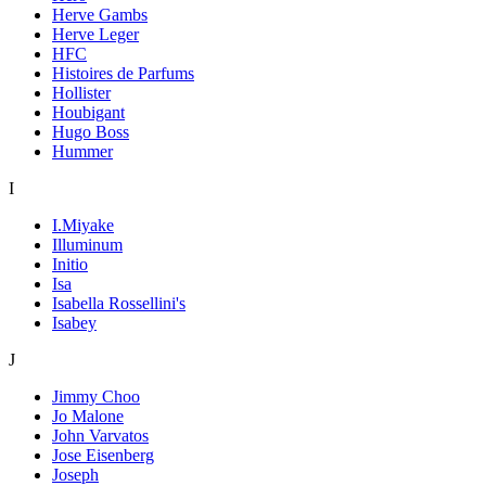
Herve Gambs
Herve Leger
HFC
Histoires de Parfums
Hollister
Houbigant
Hugo Boss
Hummer
I
I.Miyake
Illuminum
Initio
Isa
Isabella Rossellini's
Isabey
J
Jimmy Choo
Jo Malone
John Varvatos
Jose Eisenberg
Joseph