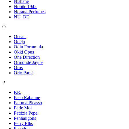
Nishane
Nobile 1942
Norana Perfumes
NU_BE
O
Ocean
Odejo
Odin Formmula
Okki Opus
One Direction
Ormonde Jayne
Oros
Orto Parisi
P
P.R.
Paco Rabanne
Paloma Picasso
Parle Moi
Patrizia Pepe
Penhaligons
Perry Ellis
Phaedon