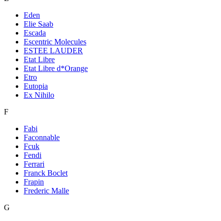
Eden
Elie Saab
Escada
Escentric Molecules
ESTEE LAUDER
Etat Libre
Etat Libre d*Orange
Etro
Eutopia
Ex Nihilo
F
Fabi
Faconnable
Fcuk
Fendi
Ferrari
Franck Boclet
Frapin
Frederic Malle
G