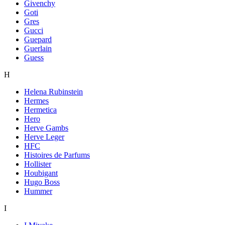
Givenchy
Goti
Gres
Gucci
Guepard
Guerlain
Guess
H
Helena Rubinstein
Hermes
Hermetica
Hero
Herve Gambs
Herve Leger
HFC
Histoires de Parfums
Hollister
Houbigant
Hugo Boss
Hummer
I