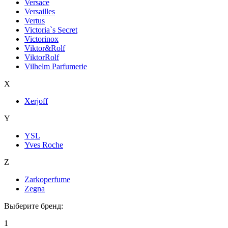
Versace
Versailles
Vertus
Victoria`s Secret
Victorinox
Viktor&Rolf
ViktorRolf
Vilhelm Parfumerie
X
Xerjoff
Y
YSL
Yves Roche
Z
Zarkoperfume
Zegna
Выберите бренд:
1