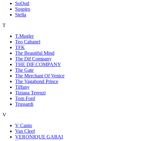
SoOud
Sospiro
Stella
T
T.Mugler
Teo Cabanel
TFK
The Beautiful Mind
The Dif Company
THE DIF.COMPANY
The Gate
The Merchant Of Venice
The Vagabond Prince
Tiffany
Tiziana Terenzi
Tom Ford
Trussardi
V
V Canto
Van Cleef
VERONIQUE GABAI