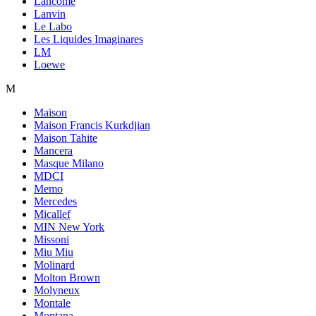
Lancome
Lanvin
Le Labo
Les Liquides Imaginares
LM
Loewe
M
Maison
Maison Francis Kurkdjian
Maison Tahite
Mancera
Masque Milano
MDCI
Memo
Mercedes
Micallef
MIN New York
Missoni
Miu Miu
Molinard
Molton Brown
Molyneux
Montale
Montana