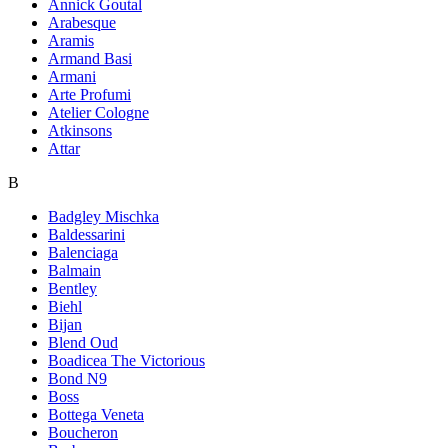
Annick Goutal
Arabesque
Aramis
Armand Basi
Armani
Arte Profumi
Atelier Cologne
Atkinsons
Attar
B
Badgley Mischka
Baldessarini
Balenciaga
Balmain
Bentley
Biehl
Bijan
Blend Oud
Boadicea The Victorious
Bond N9
Boss
Bottega Veneta
Boucheron