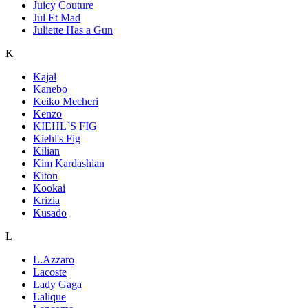
Juicy Couture
Jul Et Mad
Juliette Has a Gun
K
Kajal
Kanebo
Keiko Mecheri
Kenzo
KIEHL`S FIG
Kiehl's Fig
Kilian
Kim Kardashian
Kiton
Kookai
Krizia
Kusado
L
L.Azzaro
Lacoste
Lady Gaga
Lalique