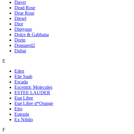
Daver
Dead Rose
Dear Rose
Diesel
Dior
Diptyque
Dolce & Gabbana
Dorin
Dsquared2
Dubai
E
Eden
Elie Saab
Escada
Escentric Molecules
ESTEE LAUDER
Etat Libre
Etat Libre d*Orange
Etro
Eutopia
Ex Nihilo
F