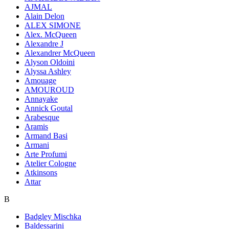
AJMAL
Alain Delon
ALEX SIMONE
Alex. McQueen
Alexandre J
Alexandrer McQueen
Alyson Oldoini
Alyssa Ashley
Amouage
AMOUROUD
Annayake
Annick Goutal
Arabesque
Aramis
Armand Basi
Armani
Arte Profumi
Atelier Cologne
Atkinsons
Attar
B
Badgley Mischka
Baldessarini