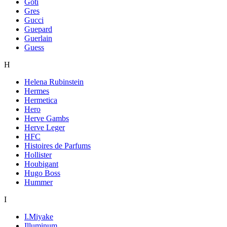
Goti
Gres
Gucci
Guepard
Guerlain
Guess
H
Helena Rubinstein
Hermes
Hermetica
Hero
Herve Gambs
Herve Leger
HFC
Histoires de Parfums
Hollister
Houbigant
Hugo Boss
Hummer
I
I.Miyake
Illuminum