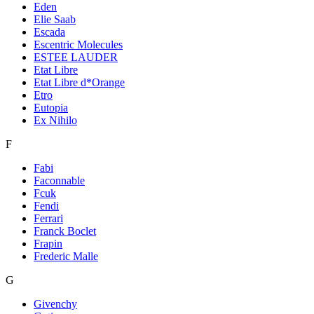
Eden
Elie Saab
Escada
Escentric Molecules
ESTEE LAUDER
Etat Libre
Etat Libre d*Orange
Etro
Eutopia
Ex Nihilo
F
Fabi
Faconnable
Fcuk
Fendi
Ferrari
Franck Boclet
Frapin
Frederic Malle
G
Givenchy