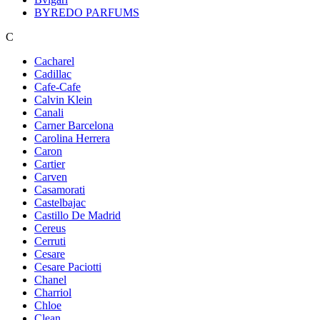
BYREDO PARFUMS
C
Cacharel
Cadillac
Cafe-Cafe
Calvin Klein
Canali
Carner Barcelona
Carolina Herrera
Caron
Cartier
Carven
Casamorati
Castelbajac
Castillo De Madrid
Cereus
Cerruti
Cesare
Cesare Paciotti
Chanel
Charriol
Chloe
Clean