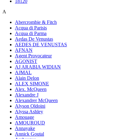
18120
A
Abercrombie & Fitch
Acqua di Parisis
Acqua di Parma
Aedas De Venustas
AEDES DE VENUSTAS
AFNAN
Agent Provocateur
AGONIST
AJ ARABIA WIDIAN
AJMAL
Alain Delon
ALEX SIMONE
Alex. McQueen
Alexandre J
Alexandrer McQueen
Alyson Oldoini
Alyssa Ashley
Amouage
AMOUROUD
Annayake
Annick Goutal