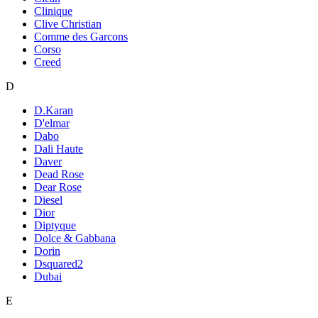
Clinique
Clive Christian
Comme des Garcons
Corso
Creed
D
D.Karan
D'elmar
Dabo
Dali Haute
Daver
Dead Rose
Dear Rose
Diesel
Dior
Diptyque
Dolce & Gabbana
Dorin
Dsquared2
Dubai
E