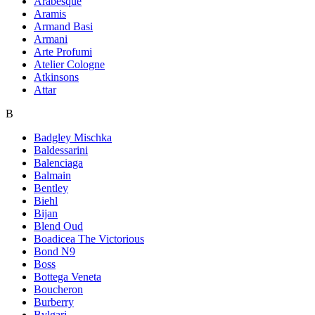
Arabesque
Aramis
Armand Basi
Armani
Arte Profumi
Atelier Cologne
Atkinsons
Attar
B
Badgley Mischka
Baldessarini
Balenciaga
Balmain
Bentley
Biehl
Bijan
Blend Oud
Boadicea The Victorious
Bond N9
Boss
Bottega Veneta
Boucheron
Burberry
Bvlgari