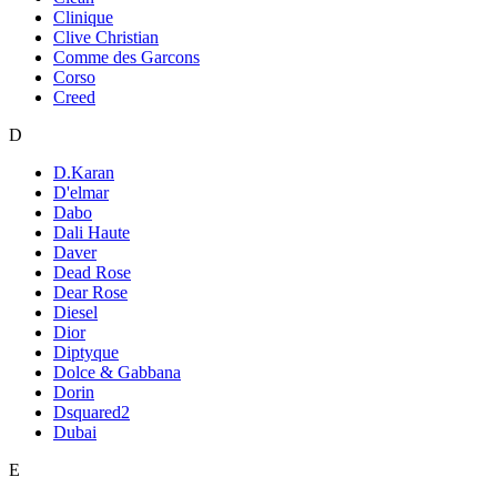
Clinique
Clive Christian
Comme des Garcons
Corso
Creed
D
D.Karan
D'elmar
Dabo
Dali Haute
Daver
Dead Rose
Dear Rose
Diesel
Dior
Diptyque
Dolce & Gabbana
Dorin
Dsquared2
Dubai
E