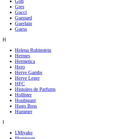
Goti
Gres
Gucci
Guepard
Guerlain
Guess
H
Helena Rubinstein
Hermes
Hermetica
Hero
Herve Gambs
Herve Leger
HFC
Histoires de Parfums
Hollister
Houbigant
Hugo Boss
Hummer
I
I.Miyake
Illuminum