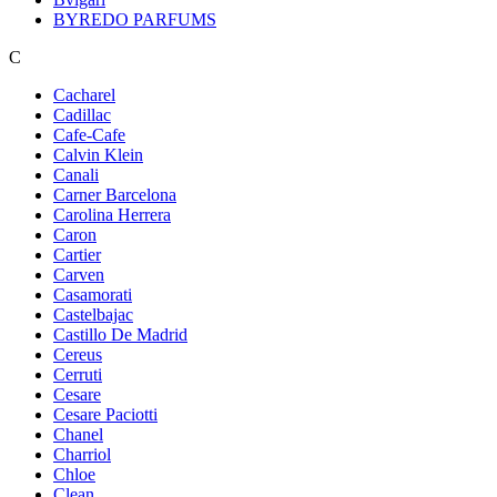
BYREDO PARFUMS
C
Cacharel
Cadillac
Cafe-Cafe
Calvin Klein
Canali
Carner Barcelona
Carolina Herrera
Caron
Cartier
Carven
Casamorati
Castelbajac
Castillo De Madrid
Cereus
Cerruti
Cesare
Cesare Paciotti
Chanel
Charriol
Chloe
Clean