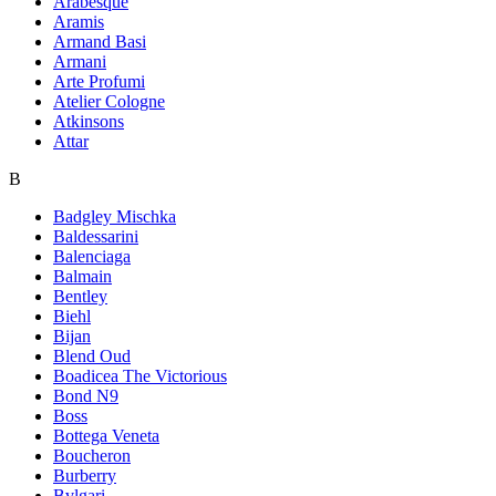
Arabesque
Aramis
Armand Basi
Armani
Arte Profumi
Atelier Cologne
Atkinsons
Attar
B
Badgley Mischka
Baldessarini
Balenciaga
Balmain
Bentley
Biehl
Bijan
Blend Oud
Boadicea The Victorious
Bond N9
Boss
Bottega Veneta
Boucheron
Burberry
Bvlgari