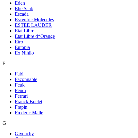
Eden
Elie Saab
Escada
Escentric Molecules
ESTEE LAUDER
Etat Libre
Etat Libre d*Orange
Etro
Eutopia
Ex Nihilo
F
Fabi
Faconnable
Fcuk
Fendi
Ferrari
Franck Boclet
Frapin
Frederic Malle
G
Givenchy