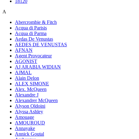
18120
A
Abercrombie & Fitch
Acqua di Parisis
Acqua di Parma
Aedas De Venustas
AEDES DE VENUSTAS
AFNAN
Agent Provocateur
AGONIST
AJ ARABIA WIDIAN
AJMAL
Alain Delon
ALEX SIMONE
Alex. McQueen
Alexandre J
Alexandrer McQueen
Alyson Oldoini
Alyssa Ashley
Amouage
AMOUROUD
Annayake
Annick Goutal