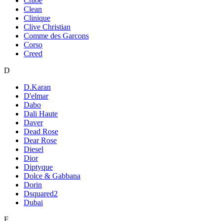
Chloe
Clean
Clinique
Clive Christian
Comme des Garcons
Corso
Creed
D
D.Karan
D'elmar
Dabo
Dali Haute
Daver
Dead Rose
Dear Rose
Diesel
Dior
Diptyque
Dolce & Gabbana
Dorin
Dsquared2
Dubai
E