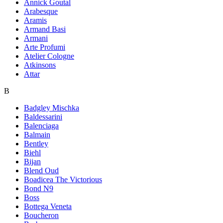
Annick Goutal
Arabesque
Aramis
Armand Basi
Armani
Arte Profumi
Atelier Cologne
Atkinsons
Attar
B
Badgley Mischka
Baldessarini
Balenciaga
Balmain
Bentley
Biehl
Bijan
Blend Oud
Boadicea The Victorious
Bond N9
Boss
Bottega Veneta
Boucheron