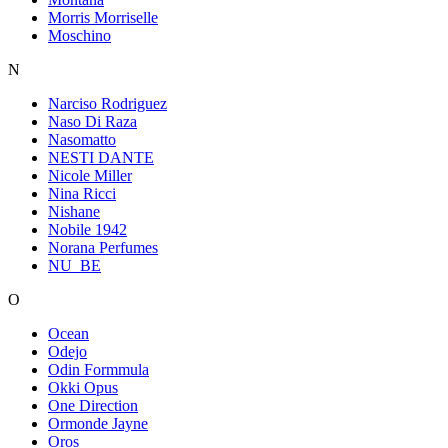
Morris Morriselle
Moschino
N
Narciso Rodriguez
Naso Di Raza
Nasomatto
NESTI DANTE
Nicole Miller
Nina Ricci
Nishane
Nobile 1942
Norana Perfumes
NU_BE
O
Ocean
Odejo
Odin Formmula
Okki Opus
One Direction
Ormonde Jayne
Oros