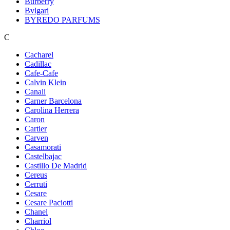
Burberry
Bvlgari
BYREDO PARFUMS
C
Cacharel
Cadillac
Cafe-Cafe
Calvin Klein
Canali
Carner Barcelona
Carolina Herrera
Caron
Cartier
Carven
Casamorati
Castelbajac
Castillo De Madrid
Cereus
Cerruti
Cesare
Cesare Paciotti
Chanel
Charriol