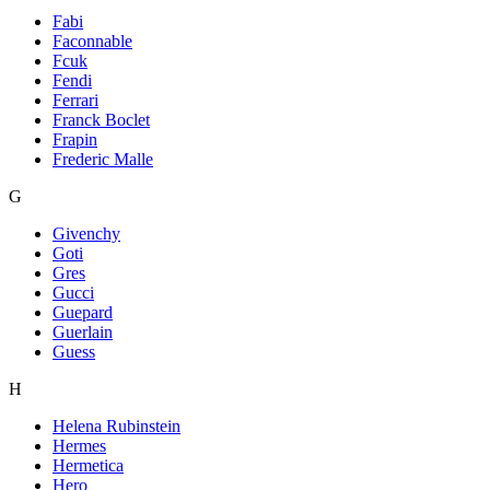
Fabi
Faconnable
Fcuk
Fendi
Ferrari
Franck Boclet
Frapin
Frederic Malle
G
Givenchy
Goti
Gres
Gucci
Guepard
Guerlain
Guess
H
Helena Rubinstein
Hermes
Hermetica
Hero