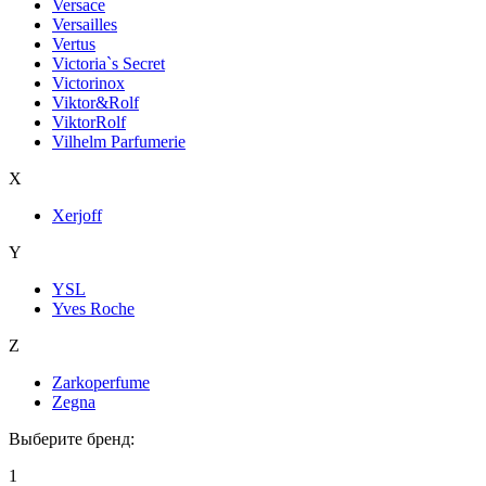
Versace
Versailles
Vertus
Victoria`s Secret
Victorinox
Viktor&Rolf
ViktorRolf
Vilhelm Parfumerie
X
Xerjoff
Y
YSL
Yves Roche
Z
Zarkoperfume
Zegna
Выберите бренд:
1