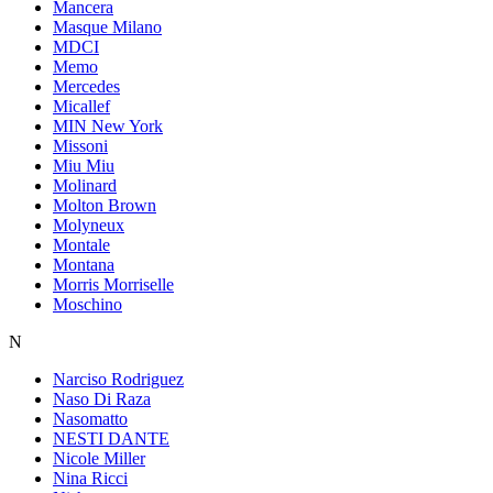
Mancera
Masque Milano
MDCI
Memo
Mercedes
Micallef
MIN New York
Missoni
Miu Miu
Molinard
Molton Brown
Molyneux
Montale
Montana
Morris Morriselle
Moschino
N
Narciso Rodriguez
Naso Di Raza
Nasomatto
NESTI DANTE
Nicole Miller
Nina Ricci