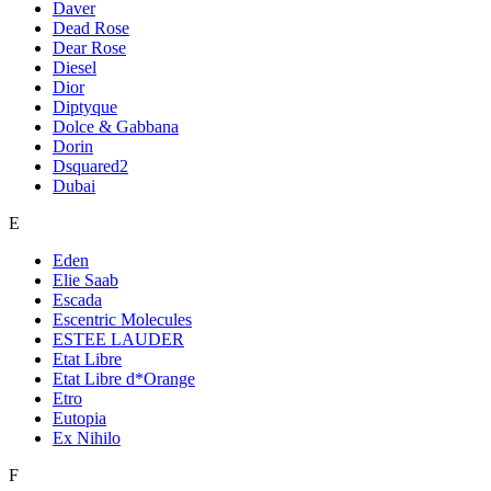
Daver
Dead Rose
Dear Rose
Diesel
Dior
Diptyque
Dolce & Gabbana
Dorin
Dsquared2
Dubai
E
Eden
Elie Saab
Escada
Escentric Molecules
ESTEE LAUDER
Etat Libre
Etat Libre d*Orange
Etro
Eutopia
Ex Nihilo
F