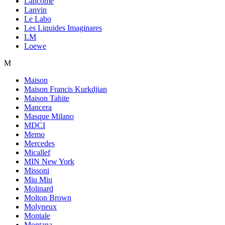
Lancome
Lanvin
Le Labo
Les Liquides Imaginares
LM
Loewe
M
Maison
Maison Francis Kurkdjian
Maison Tahite
Mancera
Masque Milano
MDCI
Memo
Mercedes
Micallef
MIN New York
Missoni
Miu Miu
Molinard
Molton Brown
Molyneux
Montale
Montana