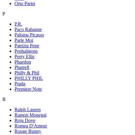
Orto Parisi
P
P.R.
Paco Rabanne
Paloma Picasso
Parle Moi
Patrizia Pepe
Penhaligons
Perry Ellis
Phaedon
Pharrell
Philly & Phil
PHILLY PHIL
Prada
Premiere Note
R
Ralph Lauren
Ramon Monegal
Roja Dove
Romea D'Ameur
Rouge Bunny