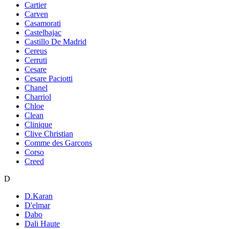
Cartier
Carven
Casamorati
Castelbajac
Castillo De Madrid
Cereus
Cerruti
Cesare
Cesare Paciotti
Chanel
Charriol
Chloe
Clean
Clinique
Clive Christian
Comme des Garcons
Corso
Creed
D
D.Karan
D'elmar
Dabo
Dali Haute