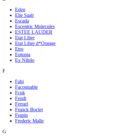
Eden
Elie Saab
Escada
Escentric Molecules
ESTEE LAUDER
Etat Libre
Etat Libre d*Orange
Etro
Eutopia
Ex Nihilo
F
Fabi
Faconnable
Fcuk
Fendi
Ferrari
Franck Boclet
Frapin
Frederic Malle
G