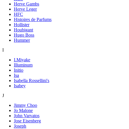
Herve Gambs
Herve Leger
HFC
Histoires de Parfums
Hollister
Houbigant
Hugo Boss
Hummer
I
I.Miyake
Illuminum
Initio
Isa
Isabella Rossellini's
Isabey
J
Jimmy Choo
Jo Malone
John Varvatos
Jose Eisenberg
Joseph