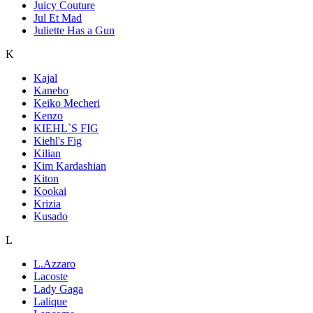
Juicy Couture
Jul Et Mad
Juliette Has a Gun
K
Kajal
Kanebo
Keiko Mecheri
Kenzo
KIEHL`S FIG
Kiehl's Fig
Kilian
Kim Kardashian
Kiton
Kookai
Krizia
Kusado
L
L.Azzaro
Lacoste
Lady Gaga
Lalique