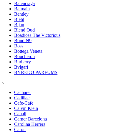
Balenciaga
Balmain
Bentley
Biehl
Bijan
Blend Oud
Boadicea The Victorious
Bond N9
Boss
Bottega Veneta
Boucheron
Burberry
Bvlgari
BYREDO PARFUMS
C
Cacharel
Cadillac
Cafe-Cafe
Calvin Klein
Canali
Carner Barcelona
Carolina Herrera
Caron