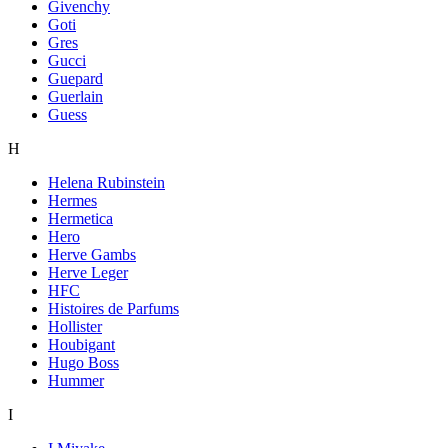
Givenchy
Goti
Gres
Gucci
Guepard
Guerlain
Guess
H
Helena Rubinstein
Hermes
Hermetica
Hero
Herve Gambs
Herve Leger
HFC
Histoires de Parfums
Hollister
Houbigant
Hugo Boss
Hummer
I