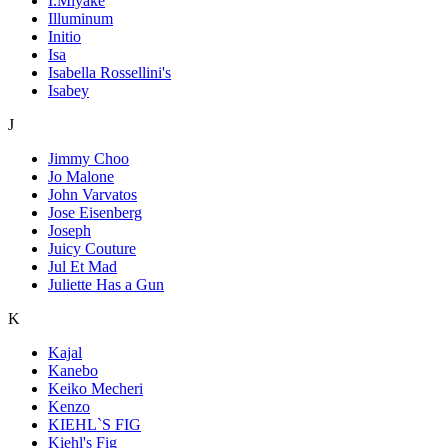
I.Miyake
Illuminum
Initio
Isa
Isabella Rossellini's
Isabey
J
Jimmy Choo
Jo Malone
John Varvatos
Jose Eisenberg
Joseph
Juicy Couture
Jul Et Mad
Juliette Has a Gun
K
Kajal
Kanebo
Keiko Mecheri
Kenzo
KIEHL`S FIG
Kiehl's Fig