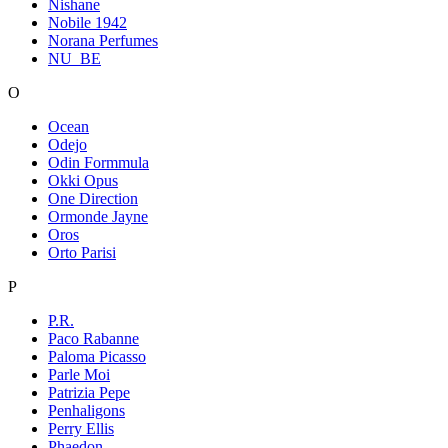
Nishane
Nobile 1942
Norana Perfumes
NU_BE
O
Ocean
Odejo
Odin Formmula
Okki Opus
One Direction
Ormonde Jayne
Oros
Orto Parisi
P
P.R.
Paco Rabanne
Paloma Picasso
Parle Moi
Patrizia Pepe
Penhaligons
Perry Ellis
Phaedon