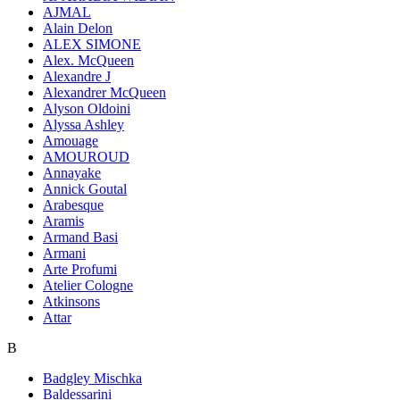
AJMAL
Alain Delon
ALEX SIMONE
Alex. McQueen
Alexandre J
Alexandrer McQueen
Alyson Oldoini
Alyssa Ashley
Amouage
AMOUROUD
Annayake
Annick Goutal
Arabesque
Aramis
Armand Basi
Armani
Arte Profumi
Atelier Cologne
Atkinsons
Attar
B
Badgley Mischka
Baldessarini