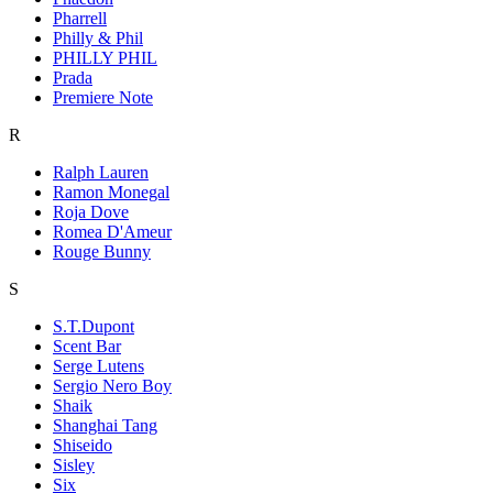
Pharrell
Philly & Phil
PHILLY PHIL
Prada
Premiere Note
R
Ralph Lauren
Ramon Monegal
Roja Dove
Romea D'Ameur
Rouge Bunny
S
S.T.Dupont
Scent Bar
Serge Lutens
Sergio Nero Boy
Shaik
Shanghai Tang
Shiseido
Sisley
Six