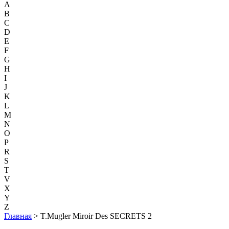
A
B
C
D
E
F
G
H
I
J
K
L
M
N
O
P
R
S
T
V
X
Y
Z
Главная
> T.Mugler Miroir Des SECRETS 2