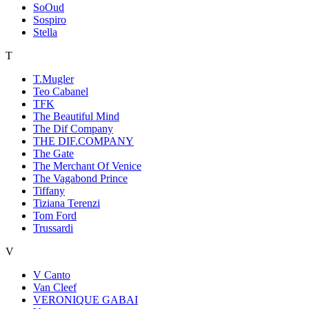
SoOud
Sospiro
Stella
T
T.Mugler
Teo Cabanel
TFK
The Beautiful Mind
The Dif Company
THE DIF.COMPANY
The Gate
The Merchant Of Venice
The Vagabond Prince
Tiffany
Tiziana Terenzi
Tom Ford
Trussardi
V
V Canto
Van Cleef
VERONIQUE GABAI