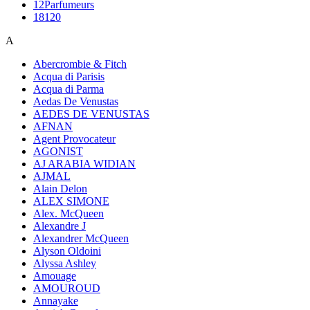
12Parfumeurs
18120
A
Abercrombie & Fitch
Acqua di Parisis
Acqua di Parma
Aedas De Venustas
AEDES DE VENUSTAS
AFNAN
Agent Provocateur
AGONIST
AJ ARABIA WIDIAN
AJMAL
Alain Delon
ALEX SIMONE
Alex. McQueen
Alexandre J
Alexandrer McQueen
Alyson Oldoini
Alyssa Ashley
Amouage
AMOUROUD
Annayake