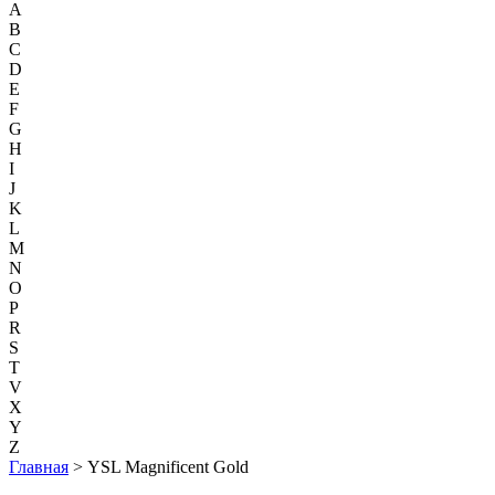
A
B
C
D
E
F
G
H
I
J
K
L
M
N
O
P
R
S
T
V
X
Y
Z
Главная
> YSL Magnificent Gold