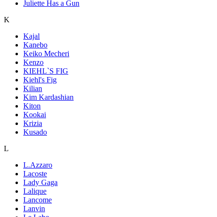
Juliette Has a Gun
K
Kajal
Kanebo
Keiko Mecheri
Kenzo
KIEHL`S FIG
Kiehl's Fig
Kilian
Kim Kardashian
Kiton
Kookai
Krizia
Kusado
L
L.Azzaro
Lacoste
Lady Gaga
Lalique
Lancome
Lanvin