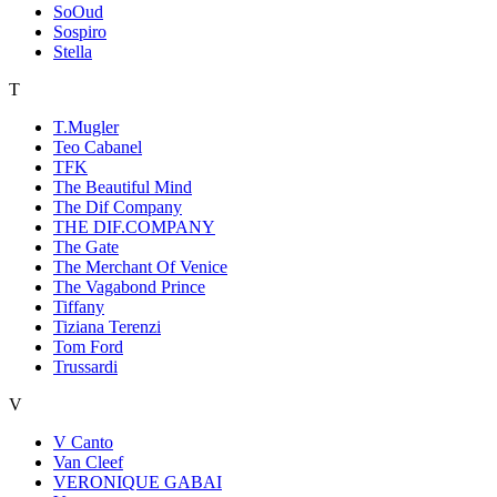
SoOud
Sospiro
Stella
T
T.Mugler
Teo Cabanel
TFK
The Beautiful Mind
The Dif Company
THE DIF.COMPANY
The Gate
The Merchant Of Venice
The Vagabond Prince
Tiffany
Tiziana Terenzi
Tom Ford
Trussardi
V
V Canto
Van Cleef
VERONIQUE GABAI