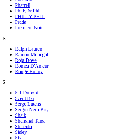
Pharrell
Philly & Phil
PHILLY PHIL
Prada
Premiere Note
R
Ralph Lauren
Ramon Monegal
Roja Dove
Romea D'Ameur
Rouge Bunny
S
S.T.Dupont
Scent Bar
Serge Lutens
Sergio Nero Boy
Shaik
Shanghai Tang
Shiseido
Sisley
Six