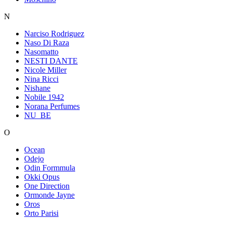
N
Narciso Rodriguez
Naso Di Raza
Nasomatto
NESTI DANTE
Nicole Miller
Nina Ricci
Nishane
Nobile 1942
Norana Perfumes
NU_BE
O
Ocean
Odejo
Odin Formmula
Okki Opus
One Direction
Ormonde Jayne
Oros
Orto Parisi