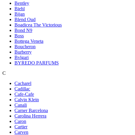
Bentley
Biehl
Bijan
Blend Oud
Boadicea The Victorious
Bond N9
Boss
Bottega Veneta
Boucheron
Burberry
Bvlgari
BYREDO PARFUMS
C
Cacharel
Cadillac
Cafe-Cafe
Calvin Klein
Canali
Carner Barcelona
Carolina Herrera
Caron
Cartier
Carven