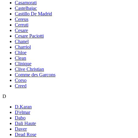
Casamorati
Castelbajac
Castillo De Madrid
Cereus
Cerruti
Cesare
Cesare Paciotti
Chanel
Charriol
Chloe
Clean
Clinique
Clive Christian
Comme des Garcons
Corso
Creed
D
D.Karan
D'elmar
Dabo
Dali Haute
Daver
Dead Rose