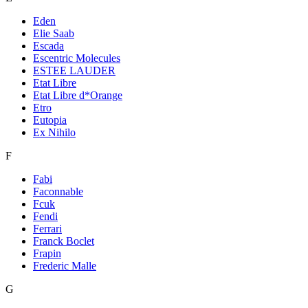
Eden
Elie Saab
Escada
Escentric Molecules
ESTEE LAUDER
Etat Libre
Etat Libre d*Orange
Etro
Eutopia
Ex Nihilo
F
Fabi
Faconnable
Fcuk
Fendi
Ferrari
Franck Boclet
Frapin
Frederic Malle
G