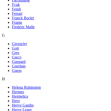
Faconnable
Fcuk
Fendi
Ferrari
Franck Boclet
Frapin
Frederic Malle
G
Givenchy
Goti
Gres
Gucci
Guepard
Guerlain
Guess
H
Helena Rubinstein
Hermes
Hermetica
Hero
Herve Gambs
Herve Leger