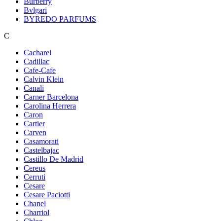
Burberry
Bvlgari
BYREDO PARFUMS
C
Cacharel
Cadillac
Cafe-Cafe
Calvin Klein
Canali
Carner Barcelona
Carolina Herrera
Caron
Cartier
Carven
Casamorati
Castelbajac
Castillo De Madrid
Cereus
Cerruti
Cesare
Cesare Paciotti
Chanel
Charriol