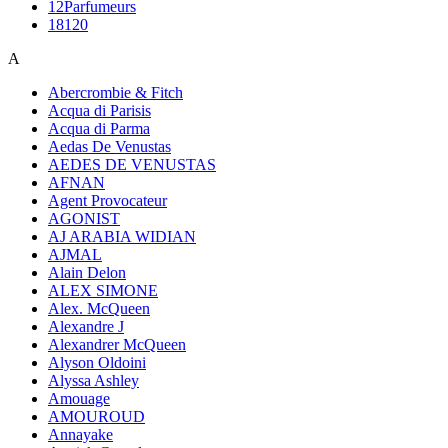
12Parfumeurs
18120
A
Abercrombie & Fitch
Acqua di Parisis
Acqua di Parma
Aedas De Venustas
AEDES DE VENUSTAS
AFNAN
Agent Provocateur
AGONIST
AJ ARABIA WIDIAN
AJMAL
Alain Delon
ALEX SIMONE
Alex. McQueen
Alexandre J
Alexandrer McQueen
Alyson Oldoini
Alyssa Ashley
Amouage
AMOUROUD
Annayake