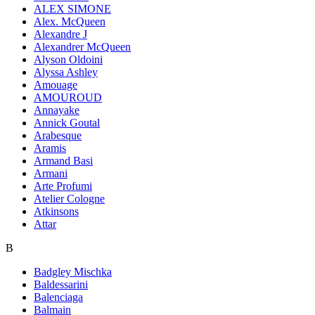
ALEX SIMONE
Alex. McQueen
Alexandre J
Alexandrer McQueen
Alyson Oldoini
Alyssa Ashley
Amouage
AMOUROUD
Annayake
Annick Goutal
Arabesque
Aramis
Armand Basi
Armani
Arte Profumi
Atelier Cologne
Atkinsons
Attar
B
Badgley Mischka
Baldessarini
Balenciaga
Balmain