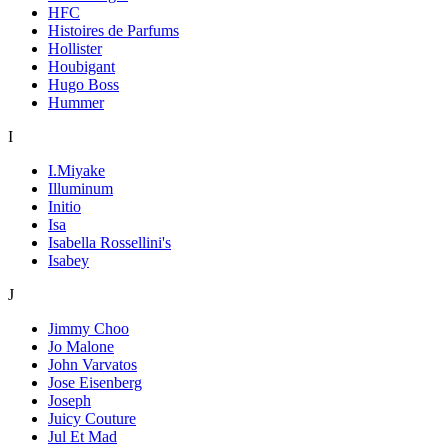
HFC
Histoires de Parfums
Hollister
Houbigant
Hugo Boss
Hummer
I
I.Miyake
Illuminum
Initio
Isa
Isabella Rossellini's
Isabey
J
Jimmy Choo
Jo Malone
John Varvatos
Jose Eisenberg
Joseph
Juicy Couture
Jul Et Mad