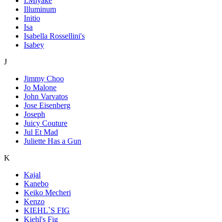
I.Miyake
Illuminum
Initio
Isa
Isabella Rossellini's
Isabey
J
Jimmy Choo
Jo Malone
John Varvatos
Jose Eisenberg
Joseph
Juicy Couture
Jul Et Mad
Juliette Has a Gun
K
Kajal
Kanebo
Keiko Mecheri
Kenzo
KIEHL`S FIG
Kiehl's Fig