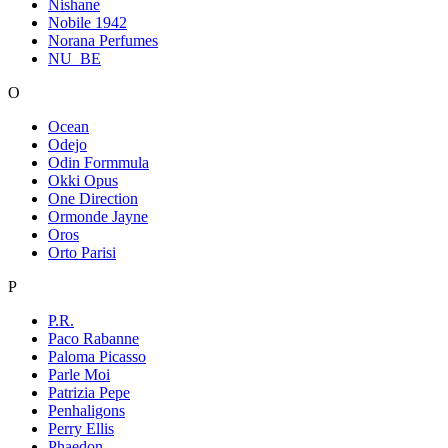
Nishane
Nobile 1942
Norana Perfumes
NU_BE
O
Ocean
Odejo
Odin Formmula
Okki Opus
One Direction
Ormonde Jayne
Oros
Orto Parisi
P
P.R.
Paco Rabanne
Paloma Picasso
Parle Moi
Patrizia Pepe
Penhaligons
Perry Ellis
Phaedon