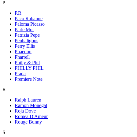
P
P.R.
Paco Rabanne
Paloma Picasso
Parle Moi
Patrizia Pepe
Penhaligons
Perry Ellis
Phaedon
Pharrell
Philly & Phil
PHILLY PHIL
Prada
Premiere Note
R
Ralph Lauren
Ramon Monegal
Roja Dove
Romea D'Ameur
Rouge Bunny
S