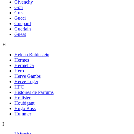
Givenchy
Goti
Gres
Gucci
Guepard
Guerlain
Guess
H
Helena Rubinstein
Hermes
Hermetica
Hero
Herve Gambs
Herve Leger
HFC
Histoires de Parfums
Hollister
Houbigant
Hugo Boss
Hummer
I