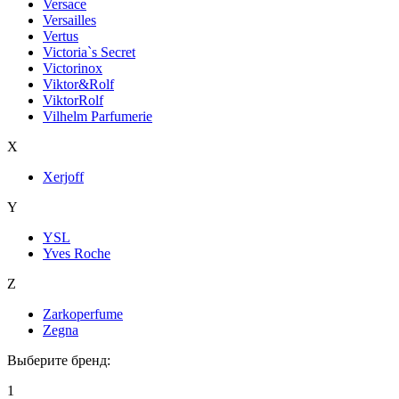
Versace
Versailles
Vertus
Victoria`s Secret
Victorinox
Viktor&Rolf
ViktorRolf
Vilhelm Parfumerie
X
Xerjoff
Y
YSL
Yves Roche
Z
Zarkoperfume
Zegna
Выберите бренд:
1