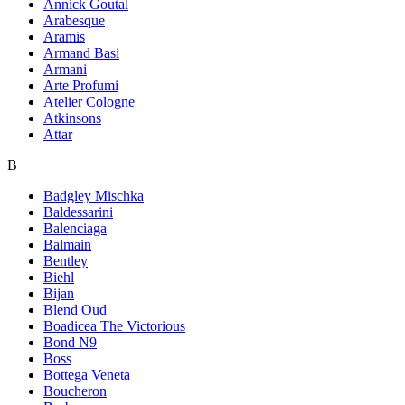
Annick Goutal
Arabesque
Aramis
Armand Basi
Armani
Arte Profumi
Atelier Cologne
Atkinsons
Attar
B
Badgley Mischka
Baldessarini
Balenciaga
Balmain
Bentley
Biehl
Bijan
Blend Oud
Boadicea The Victorious
Bond N9
Boss
Bottega Veneta
Boucheron