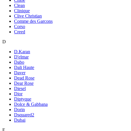
Chloe
Clean
Clinique
Clive Christian
Comme des Garcons
Corso
Creed
D
D.Karan
D'elmar
Dabo
Dali Haute
Daver
Dead Rose
Dear Rose
Diesel
Dior
Diptyque
Dolce & Gabbana
Dorin
Dsquared2
Dubai
E