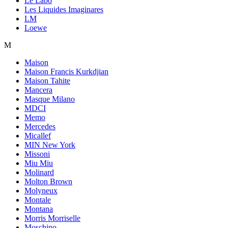
Le Labo
Les Liquides Imaginares
LM
Loewe
M
Maison
Maison Francis Kurkdjian
Maison Tahite
Mancera
Masque Milano
MDCI
Memo
Mercedes
Micallef
MIN New York
Missoni
Miu Miu
Molinard
Molton Brown
Molyneux
Montale
Montana
Morris Morriselle
Moschino