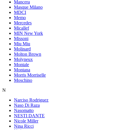
Mancera
Masque Milano
MDCI
Memo
Mercedes
Micallef
MIN New York
Missoni
Miu Miu
Molinard
Molton Brown
Molyneux
Montale
Montana
Morris Morriselle
Moschino
N
Narciso Rodriguez
Naso Di Raza
Nasomatto
NESTI DANTE
Nicole Miller
Nina Ricci