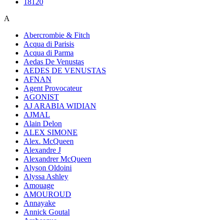
18120
A
Abercrombie & Fitch
Acqua di Parisis
Acqua di Parma
Aedas De Venustas
AEDES DE VENUSTAS
AFNAN
Agent Provocateur
AGONIST
AJ ARABIA WIDIAN
AJMAL
Alain Delon
ALEX SIMONE
Alex. McQueen
Alexandre J
Alexandrer McQueen
Alyson Oldoini
Alyssa Ashley
Amouage
AMOUROUD
Annayake
Annick Goutal