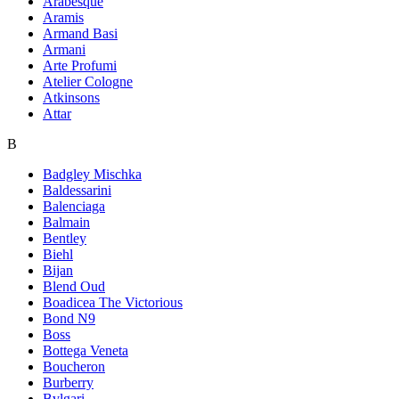
Arabesque
Aramis
Armand Basi
Armani
Arte Profumi
Atelier Cologne
Atkinsons
Attar
B
Badgley Mischka
Baldessarini
Balenciaga
Balmain
Bentley
Biehl
Bijan
Blend Oud
Boadicea The Victorious
Bond N9
Boss
Bottega Veneta
Boucheron
Burberry
Bvlgari