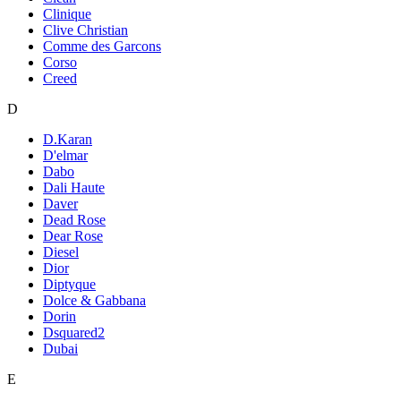
Clinique
Clive Christian
Comme des Garcons
Corso
Creed
D
D.Karan
D'elmar
Dabo
Dali Haute
Daver
Dead Rose
Dear Rose
Diesel
Dior
Diptyque
Dolce & Gabbana
Dorin
Dsquared2
Dubai
E