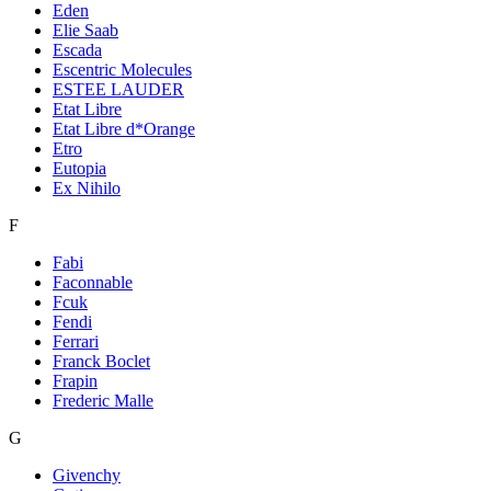
Eden
Elie Saab
Escada
Escentric Molecules
ESTEE LAUDER
Etat Libre
Etat Libre d*Orange
Etro
Eutopia
Ex Nihilo
F
Fabi
Faconnable
Fcuk
Fendi
Ferrari
Franck Boclet
Frapin
Frederic Malle
G
Givenchy