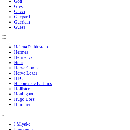
Goti
Gres
Gucci
Guepard
Guerlain
Guess
H
Helena Rubinstein
Hermes
Hermetica
Hero
Herve Gambs
Herve Leger
HFC
Histoires de Parfums
Hollister
Houbigant
Hugo Boss
Hummer
I
I.Miyake
Illuminum