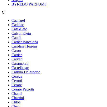
BYREDO PARFUMS
C
Cacharel
Cadillac
Cafe-Cafe
Calvin Klein
Canali
Carner Barcelona
Carolina Herrera
Caron
Cartier
Carven
Casamorati
Castelbajac
Castillo De Madrid
Cereus
Cerruti
Cesare
Cesare Paciotti
Chanel
Charriol
Chloe
Clean