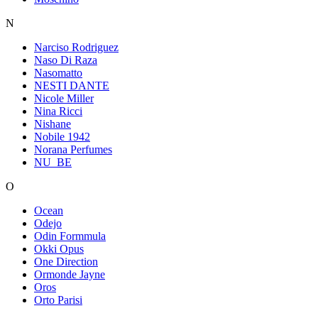
N
Narciso Rodriguez
Naso Di Raza
Nasomatto
NESTI DANTE
Nicole Miller
Nina Ricci
Nishane
Nobile 1942
Norana Perfumes
NU_BE
O
Ocean
Odejo
Odin Formmula
Okki Opus
One Direction
Ormonde Jayne
Oros
Orto Parisi