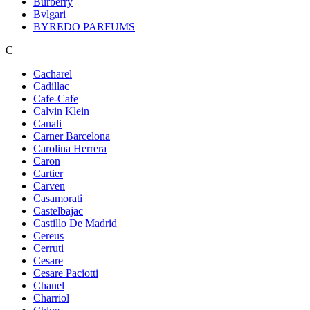
Burberry
Bvlgari
BYREDO PARFUMS
C
Cacharel
Cadillac
Cafe-Cafe
Calvin Klein
Canali
Carner Barcelona
Carolina Herrera
Caron
Cartier
Carven
Casamorati
Castelbajac
Castillo De Madrid
Cereus
Cerruti
Cesare
Cesare Paciotti
Chanel
Charriol