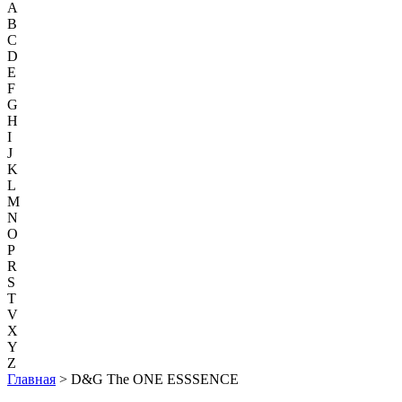
A
B
C
D
E
F
G
H
I
J
K
L
M
N
O
P
R
S
T
V
X
Y
Z
Главная
> D&G The ONE ESSSENCE