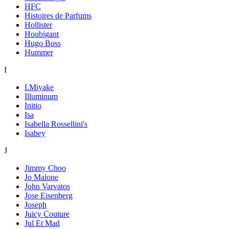
HFC
Histoires de Parfums
Hollister
Houbigant
Hugo Boss
Hummer
I
I.Miyake
Illuminum
Initio
Isa
Isabella Rossellini's
Isabey
J
Jimmy Choo
Jo Malone
John Varvatos
Jose Eisenberg
Joseph
Juicy Couture
Jul Et Mad