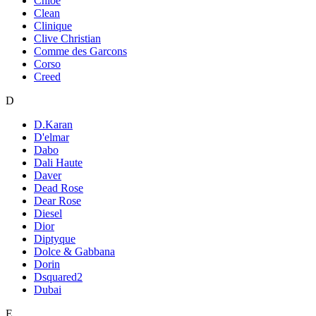
Chloe
Clean
Clinique
Clive Christian
Comme des Garcons
Corso
Creed
D
D.Karan
D'elmar
Dabo
Dali Haute
Daver
Dead Rose
Dear Rose
Diesel
Dior
Diptyque
Dolce & Gabbana
Dorin
Dsquared2
Dubai
E