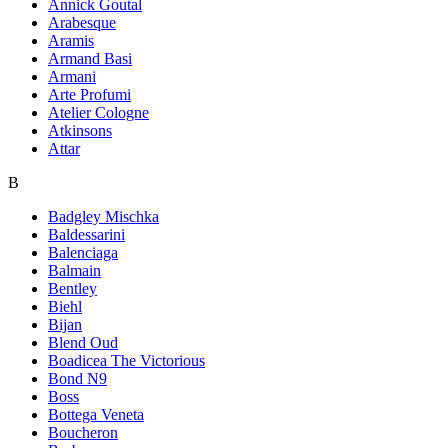
Annick Goutal
Arabesque
Aramis
Armand Basi
Armani
Arte Profumi
Atelier Cologne
Atkinsons
Attar
B
Badgley Mischka
Baldessarini
Balenciaga
Balmain
Bentley
Biehl
Bijan
Blend Oud
Boadicea The Victorious
Bond N9
Boss
Bottega Veneta
Boucheron