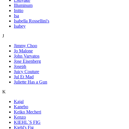
I.Miyake
Illuminum
Initio
Isa
Isabella Rossellini's
Isabey
J
Jimmy Choo
Jo Malone
John Varvatos
Jose Eisenberg
Joseph
Juicy Couture
Jul Et Mad
Juliette Has a Gun
K
Kajal
Kanebo
Keiko Mecheri
Kenzo
KIEHL`S FIG
Kiehl's Fig