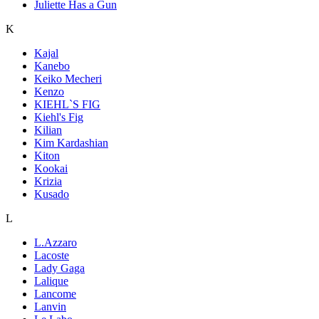
Juliette Has a Gun
K
Kajal
Kanebo
Keiko Mecheri
Kenzo
KIEHL`S FIG
Kiehl's Fig
Kilian
Kim Kardashian
Kiton
Kookai
Krizia
Kusado
L
L.Azzaro
Lacoste
Lady Gaga
Lalique
Lancome
Lanvin