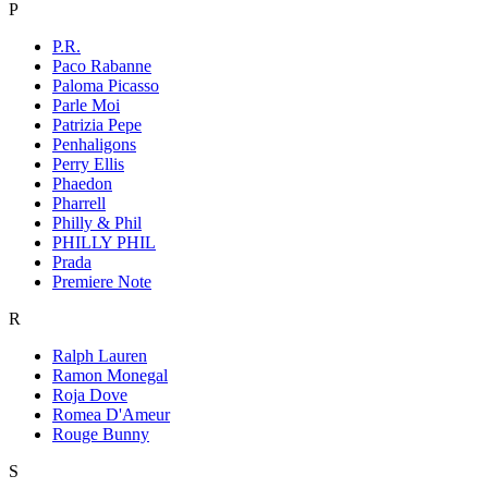
P
P.R.
Paco Rabanne
Paloma Picasso
Parle Moi
Patrizia Pepe
Penhaligons
Perry Ellis
Phaedon
Pharrell
Philly & Phil
PHILLY PHIL
Prada
Premiere Note
R
Ralph Lauren
Ramon Monegal
Roja Dove
Romea D'Ameur
Rouge Bunny
S