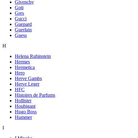
Givenchy
Goti
Gres
Gucci
Guepard
Guerlain
Guess
H
Helena Rubinstein
Hermes
Hermetica
Hero
Herve Gambs
Herve Leger
HFC
Histoires de Parfums
Hollister
Houbigant
Hugo Boss
Hummer
I