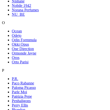
Nishane
Nobile 1942
Norana Perfumes
NU_BE
O
Ocean
Odejo
Odin Formmula
Okki Opus
One Direction
Ormonde Jayne
Oros
Orto Parisi
P
P.R.
Paco Rabanne
Paloma Picasso
Parle Moi
Patrizia Pepe
Penhaligons
Perry Ellis
Phaedon