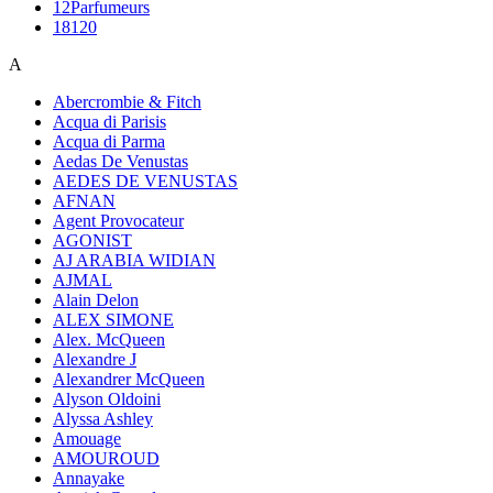
12Parfumeurs
18120
A
Abercrombie & Fitch
Acqua di Parisis
Acqua di Parma
Aedas De Venustas
AEDES DE VENUSTAS
AFNAN
Agent Provocateur
AGONIST
AJ ARABIA WIDIAN
AJMAL
Alain Delon
ALEX SIMONE
Alex. McQueen
Alexandre J
Alexandrer McQueen
Alyson Oldoini
Alyssa Ashley
Amouage
AMOUROUD
Annayake