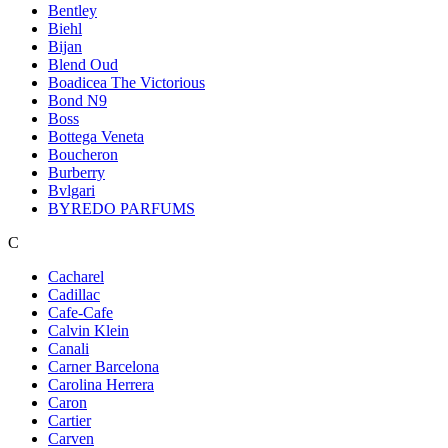
Bentley
Biehl
Bijan
Blend Oud
Boadicea The Victorious
Bond N9
Boss
Bottega Veneta
Boucheron
Burberry
Bvlgari
BYREDO PARFUMS
C
Cacharel
Cadillac
Cafe-Cafe
Calvin Klein
Canali
Carner Barcelona
Carolina Herrera
Caron
Cartier
Carven