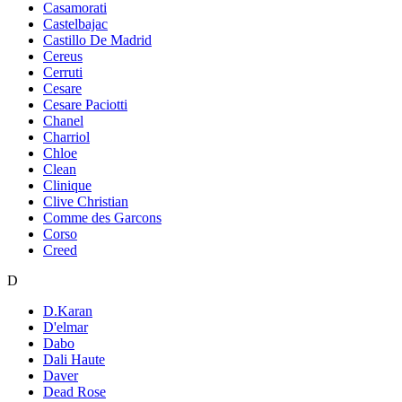
Casamorati
Castelbajac
Castillo De Madrid
Cereus
Cerruti
Cesare
Cesare Paciotti
Chanel
Charriol
Chloe
Clean
Clinique
Clive Christian
Comme des Garcons
Corso
Creed
D
D.Karan
D'elmar
Dabo
Dali Haute
Daver
Dead Rose