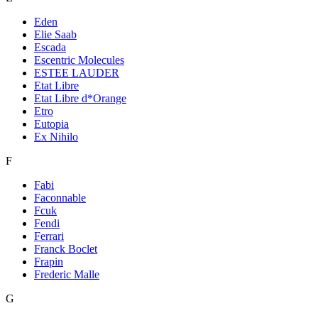
Eden
Elie Saab
Escada
Escentric Molecules
ESTEE LAUDER
Etat Libre
Etat Libre d*Orange
Etro
Eutopia
Ex Nihilo
F
Fabi
Faconnable
Fcuk
Fendi
Ferrari
Franck Boclet
Frapin
Frederic Malle
G