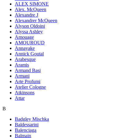
ALEX SIMONE
Alex. McQueen
Alexandre J
Alexandrer McQueen
Alyson Oldoini
Alyssa Ashley
Amouage
AMOUROUD
Annayake
Annick Goutal
Arabesque
Aramis
Armand Basi
Armani
Arte Profumi
Atelier Cologne
Atkinsons
Attar
B
Badgley Mischka
Baldessarini
Balenciaga
Balmain