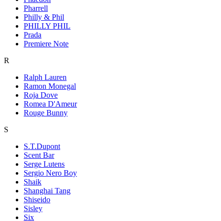
Pharrell
Philly & Phil
PHILLY PHIL
Prada
Premiere Note
R
Ralph Lauren
Ramon Monegal
Roja Dove
Romea D'Ameur
Rouge Bunny
S
S.T.Dupont
Scent Bar
Serge Lutens
Sergio Nero Boy
Shaik
Shanghai Tang
Shiseido
Sisley
Six