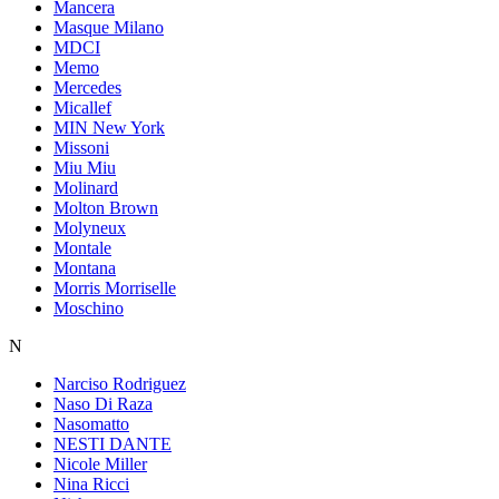
Mancera
Masque Milano
MDCI
Memo
Mercedes
Micallef
MIN New York
Missoni
Miu Miu
Molinard
Molton Brown
Molyneux
Montale
Montana
Morris Morriselle
Moschino
N
Narciso Rodriguez
Naso Di Raza
Nasomatto
NESTI DANTE
Nicole Miller
Nina Ricci