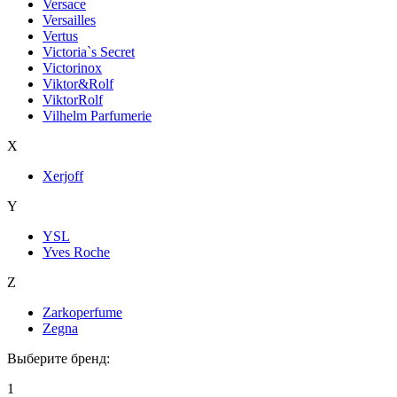
Versace
Versailles
Vertus
Victoria`s Secret
Victorinox
Viktor&Rolf
ViktorRolf
Vilhelm Parfumerie
X
Xerjoff
Y
YSL
Yves Roche
Z
Zarkoperfume
Zegna
Выберите бренд:
1