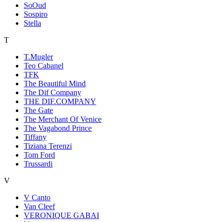
SoOud
Sospiro
Stella
T
T.Mugler
Teo Cabanel
TFK
The Beautiful Mind
The Dif Company
THE DIF.COMPANY
The Gate
The Merchant Of Venice
The Vagabond Prince
Tiffany
Tiziana Terenzi
Tom Ford
Trussardi
V
V Canto
Van Cleef
VERONIQUE GABAI