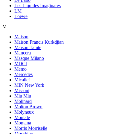
Le Labo
Les Liquides Imaginares
LM
Loewe
M
Maison
Maison Francis Kurkdjian
Maison Tahite
Mancera
Masque Milano
MDCI
Memo
Mercedes
Micallef
MIN New York
Missoni
Miu Miu
Molinard
Molton Brown
Molyneux
Montale
Montana
Morris Morriselle
Moschino