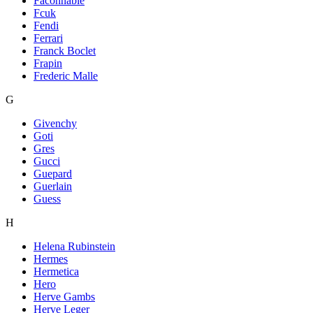
Faconnable
Fcuk
Fendi
Ferrari
Franck Boclet
Frapin
Frederic Malle
G
Givenchy
Goti
Gres
Gucci
Guepard
Guerlain
Guess
H
Helena Rubinstein
Hermes
Hermetica
Hero
Herve Gambs
Herve Leger