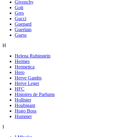
Givenchy
Goti
Gres
Gucci
Guepard
Guerlain
Guess
H
Helena Rubinstein
Hermes
Hermetica
Hero
Herve Gambs
Herve Leger
HFC
Histoires de Parfums
Hollister
Houbigant
Hugo Boss
Hummer
I