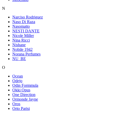
N
Narciso Rodriguez
Naso Di Raza
Nasomatto
NESTI DANTE
Nicole Miller
Nina Ricci
Nishane
Nobile 1942
Norana Perfumes
NU_BE
O
Ocean
Odejo
Odin Formmula
Okki Opus
One Direction
Ormonde Jayne
Oros
Orto Parisi