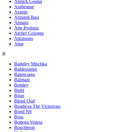
Annick Goutal
Arabesque
Aramis
Armand Basi
Armani
Arte Profumi
Atelier Cologne
Atkinsons
Attar
B
Badgley Mischka
Baldessarini
Balenciaga
Balmain
Bentley
Biehl
Bijan
Blend Oud
Boadicea The Victorious
Bond N9
Boss
Bottega Veneta
Boucheron