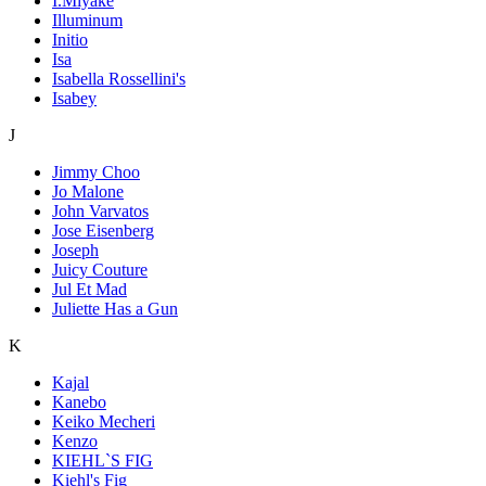
I.Miyake
Illuminum
Initio
Isa
Isabella Rossellini's
Isabey
J
Jimmy Choo
Jo Malone
John Varvatos
Jose Eisenberg
Joseph
Juicy Couture
Jul Et Mad
Juliette Has a Gun
K
Kajal
Kanebo
Keiko Mecheri
Kenzo
KIEHL`S FIG
Kiehl's Fig