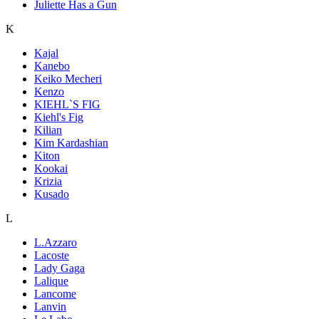
Juliette Has a Gun
K
Kajal
Kanebo
Keiko Mecheri
Kenzo
KIEHL`S FIG
Kiehl's Fig
Kilian
Kim Kardashian
Kiton
Kookai
Krizia
Kusado
L
L.Azzaro
Lacoste
Lady Gaga
Lalique
Lancome
Lanvin