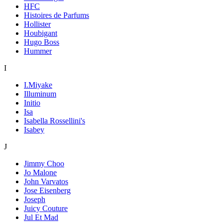
HFC
Histoires de Parfums
Hollister
Houbigant
Hugo Boss
Hummer
I
I.Miyake
Illuminum
Initio
Isa
Isabella Rossellini's
Isabey
J
Jimmy Choo
Jo Malone
John Varvatos
Jose Eisenberg
Joseph
Juicy Couture
Jul Et Mad