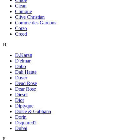
Chloe
Clean
Clinique
Clive Christian
Comme des Garcons
Corso
Creed
D
D.Karan
D'elmar
Dabo
Dali Haute
Daver
Dead Rose
Dear Rose
Diesel
Dior
Diptyque
Dolce & Gabbana
Dorin
Dsquared2
Dubai
E