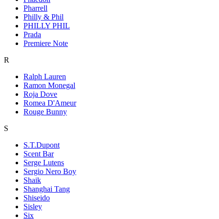
Pharrell
Philly & Phil
PHILLY PHIL
Prada
Premiere Note
R
Ralph Lauren
Ramon Monegal
Roja Dove
Romea D'Ameur
Rouge Bunny
S
S.T.Dupont
Scent Bar
Serge Lutens
Sergio Nero Boy
Shaik
Shanghai Tang
Shiseido
Sisley
Six