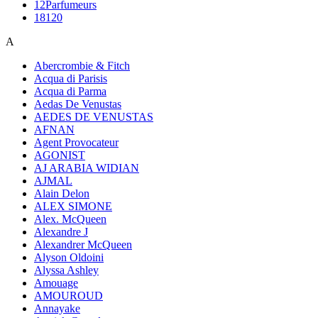
12Parfumeurs
18120
A
Abercrombie & Fitch
Acqua di Parisis
Acqua di Parma
Aedas De Venustas
AEDES DE VENUSTAS
AFNAN
Agent Provocateur
AGONIST
AJ ARABIA WIDIAN
AJMAL
Alain Delon
ALEX SIMONE
Alex. McQueen
Alexandre J
Alexandrer McQueen
Alyson Oldoini
Alyssa Ashley
Amouage
AMOUROUD
Annayake