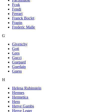
Faconnable
Fcuk
Fendi
Ferrari
Franck Boclet
Frapin
Frederic Malle
G
Givenchy
Goti
Gres
Gucci
Guepard
Guerlain
Guess
H
Helena Rubinstein
Hermes
Hermetica
Hero
Herve Gambs
Herve Leger