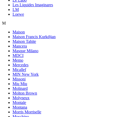
Le Labo
Les Liquides Imaginares
LM
Loewe
M
Maison
Maison Francis Kurkdjian
Maison Tahite
Mancera
Masque Milano
MDCI
Memo
Mercedes
Micallef
MIN New York
Missoni
Miu Miu
Molinard
Molton Brown
Molyneux
Montale
Montana
Morris Morriselle
Moschino