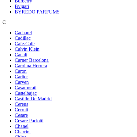
Burberry
Bvlgari
BYREDO PARFUMS
C
Cacharel
Cadillac
Cafe-Cafe
Calvin Klein
Canali
Carner Barcelona
Carolina Herrera
Caron
Cartier
Carven
Casamorati
Castelbajac
Castillo De Madrid
Cereus
Cerruti
Cesare
Cesare Paciotti
Chanel
Charriol