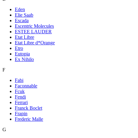
Eden
Elie Saab
Escada
Escentric Molecules
ESTEE LAUDER
Etat Libre
Etat Libre d*Orange
Etro
Eutopia
Ex Nihilo
F
Fabi
Faconnable
Fcuk
Fendi
Ferrari
Franck Boclet
Frapin
Frederic Malle
G