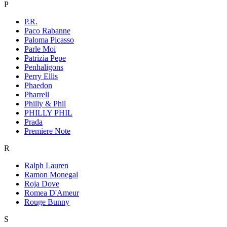
P
P.R.
Paco Rabanne
Paloma Picasso
Parle Moi
Patrizia Pepe
Penhaligons
Perry Ellis
Phaedon
Pharrell
Philly & Phil
PHILLY PHIL
Prada
Premiere Note
R
Ralph Lauren
Ramon Monegal
Roja Dove
Romea D'Ameur
Rouge Bunny
S