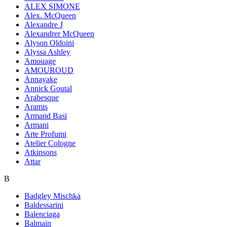
ALEX SIMONE
Alex. McQueen
Alexandre J
Alexandrer McQueen
Alyson Oldoini
Alyssa Ashley
Amouage
AMOUROUD
Annayake
Annick Goutal
Arabesque
Aramis
Armand Basi
Armani
Arte Profumi
Atelier Cologne
Atkinsons
Attar
B
Badgley Mischka
Baldessarini
Balenciaga
Balmain