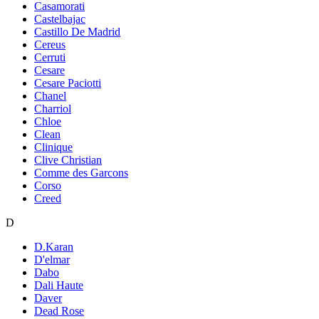
Casamorati
Castelbajac
Castillo De Madrid
Cereus
Cerruti
Cesare
Cesare Paciotti
Chanel
Charriol
Chloe
Clean
Clinique
Clive Christian
Comme des Garcons
Corso
Creed
D
D.Karan
D'elmar
Dabo
Dali Haute
Daver
Dead Rose