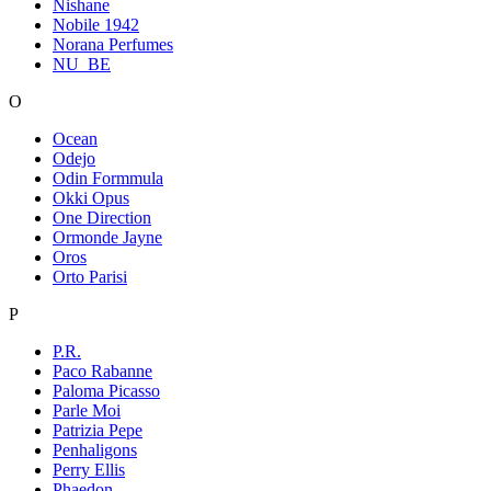
Nishane
Nobile 1942
Norana Perfumes
NU_BE
O
Ocean
Odejo
Odin Formmula
Okki Opus
One Direction
Ormonde Jayne
Oros
Orto Parisi
P
P.R.
Paco Rabanne
Paloma Picasso
Parle Moi
Patrizia Pepe
Penhaligons
Perry Ellis
Phaedon