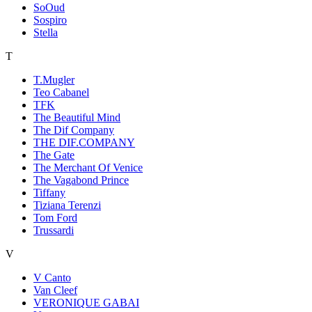
SoOud
Sospiro
Stella
T
T.Mugler
Teo Cabanel
TFK
The Beautiful Mind
The Dif Company
THE DIF.COMPANY
The Gate
The Merchant Of Venice
The Vagabond Prince
Tiffany
Tiziana Terenzi
Tom Ford
Trussardi
V
V Canto
Van Cleef
VERONIQUE GABAI