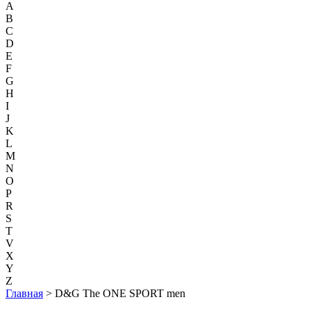
A
B
C
D
E
F
G
H
I
J
K
L
M
N
O
P
R
S
T
V
X
Y
Z
Главная
> D&G The ONE SPORT men