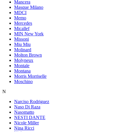
Mancera
Masque Milano
MDCI
Memo
Mercedes
Micallef
MIN New York
Missoni
Miu Miu
Molinard
Molton Brown
Molyneux
Montale
Montana
Morris Morriselle
Moschino
N
Narciso Rodriguez
Naso Di Raza
Nasomatto
NESTI DANTE
Nicole Miller
Nina Ricci