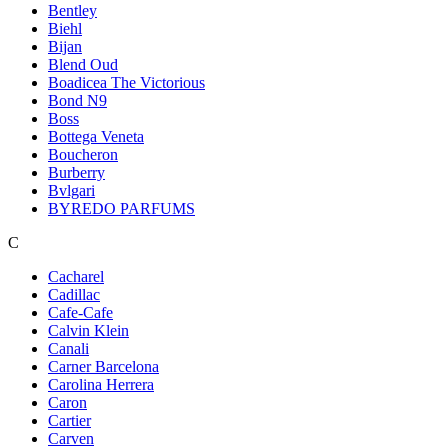
Bentley
Biehl
Bijan
Blend Oud
Boadicea The Victorious
Bond N9
Boss
Bottega Veneta
Boucheron
Burberry
Bvlgari
BYREDO PARFUMS
C
Cacharel
Cadillac
Cafe-Cafe
Calvin Klein
Canali
Carner Barcelona
Carolina Herrera
Caron
Cartier
Carven