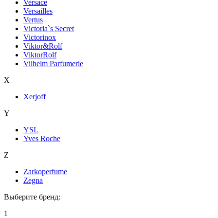
Versace
Versailles
Vertus
Victoria`s Secret
Victorinox
Viktor&Rolf
ViktorRolf
Vilhelm Parfumerie
X
Xerjoff
Y
YSL
Yves Roche
Z
Zarkoperfume
Zegna
Выберите бренд:
1